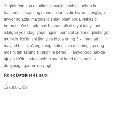
Yaqinlaringizga unutilmas sovg'a ulashish uchun bu 
hashamatli soat eng munosib tanlovdir. Biz uni sovg'aga 
tayyor holatda, maxsus idishlari bilan birga yetkazib 
beramiz. Yosh tanlamas hashamatli dizayni tufayli uni 
istalgan yoshdagi yaqiningizni bemalol xursand qilishingiz 
mumkin. Ko'rinishi jiddiy va bizda uning 3 xil ranglari 
mavjud bo'lib, o'zingizning didingiz va uslubingizga eng 
mosini tanlashingiz imkonini beradi. Hamyonbop narxda 
ajoyib ko'rinishdagi ushbu soatni harid qilib, nafislik 
dunyosiga qadam qo'ying!
Rolex Datejust 41 narxi:
127000 UZS