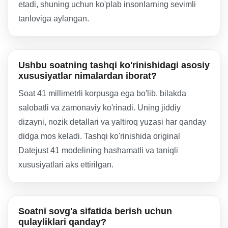
etadi, shuning uchun ko'plab insonlarning sevimli
tanloviga aylangan.
Ushbu soatning tashqi ko'rinishidagi asosiy
xususiyatlar nimalardan iborat?
Soat 41 millimetrli korpusga ega bo'lib, bilakda
salobatli va zamonaviy ko'rinadi. Uning jiddiy
dizayni, nozik detallari va yaltiroq yuzasi har qanday
didga mos keladi. Tashqi ko'rinishida original
Datejust 41 modelining hashamatli va taniqli
xususiyatlari aks ettirilgan.
Soatni sovg'a sifatida berish uchun
qulayliklari qanday?