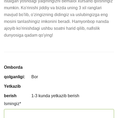
istalgan yoshdagi yaqiningizni bemalol xursand qilishingiz 
mumkin. Ko'rinishi jiddiy va bizda uning 3 xil ranglari 
mavjud bo'lib, o'zingizning didingiz va uslubingizga eng 
mosini tanlashingiz imkonini beradi. Hamyonbop narxda 
ajoyib ko'rinishdagi ushbu soatni harid qilib, nafislik 
dunyosiga qadam qo'ying!
Omborda
qolganligi:
Bor
Yetkazib
berish
1-3 kunda yetkazib berish
Ismingiz
*