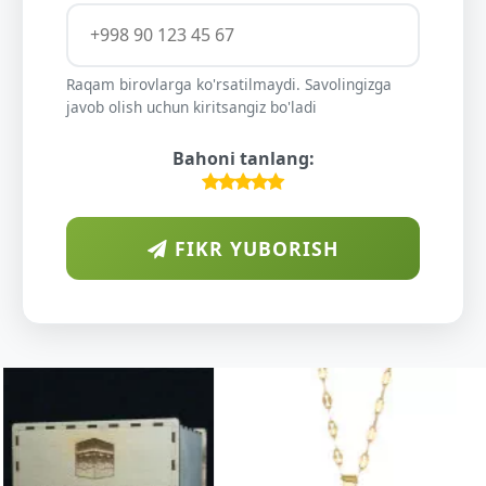
Raqam birovlarga ko'rsatilmaydi. Savolingizga
javob olish uchun kiritsangiz bo'ladi
Bahoni tanlang:
FIKR YUBORISH
ARAB
DIYORIDA
O'SUVCHI
KUNDUR
DARAXTINING
SHIFOBAXSH
YELIMI: AQL,