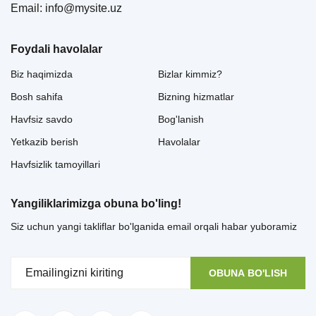
Email: info@mysite.uz
Foydali havolalar
Biz haqimizda
Bizlar kimmiz?
Bosh sahifa
Bizning hizmatlar
Havfsiz savdo
Bog'lanish
Yetkazib berish
Havolalar
Havfsizlik tamoyillari
Yangiliklarimizga obuna bo'ling!
Siz uchun yangi takliflar bo'lganida email orqali habar yuboramiz
OBUNA BO'LISH