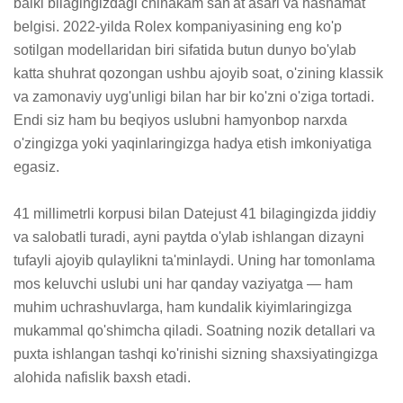
balki bilagingizdagi chinakam san'at asari va hashamat 
belgisi. 2022-yilda Rolex kompaniyasining eng ko'p 
sotilgan modellaridan biri sifatida butun dunyo bo'ylab 
katta shuhrat qozongan ushbu ajoyib soat, o'zining klassik 
va zamonaviy uyg'unligi bilan har bir ko'zni o'ziga tortadi. 
Endi siz ham bu beqiyos uslubni hamyonbop narxda 
o'zingizga yoki yaqinlaringizga hadya etish imkoniyatiga 
egasiz.

41 millimetrli korpusi bilan Datejust 41 bilagingizda jiddiy 
va salobatli turadi, ayni paytda o'ylab ishlangan dizayni 
tufayli ajoyib qulaylikni ta'minlaydi. Uning har tomonlama 
mos keluvchi uslubi uni har qanday vaziyatga — ham 
muhim uchrashuvlarga, ham kundalik kiyimlaringizga 
mukammal qo'shimcha qiladi. Soatning nozik detallari va 
puxta ishlangan tashqi ko'rinishi sizning shaxsiyatingizga 
alohida nafislik baxsh etadi.
