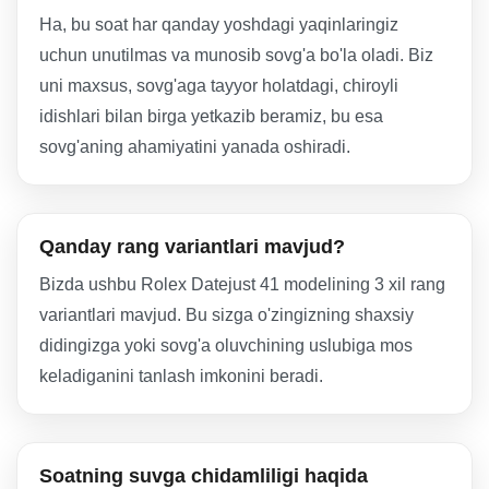
Ha, bu soat har qanday yoshdagi yaqinlaringiz
uchun unutilmas va munosib sovg'a bo'la oladi. Biz
uni maxsus, sovg'aga tayyor holatdagi, chiroyli
idishlari bilan birga yetkazib beramiz, bu esa
sovg'aning ahamiyatini yanada oshiradi.
Qanday rang variantlari mavjud?
Bizda ushbu Rolex Datejust 41 modelining 3 xil rang
variantlari mavjud. Bu sizga o'zingizning shaxsiy
didingizga yoki sovg'a oluvchining uslubiga mos
keladiganini tanlash imkonini beradi.
Soatning suvga chidamliligi haqida