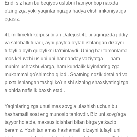
Endi siz ham bu beqiyos uslubni hamyonbop narxda 
o'zingizga yoki yaqinlaringizga hadya etish imkoniyatiga 
egasiz.

41 millimetrli korpusi bilan Datejust 41 bilagingizda jiddiy 
va salobatli turadi, ayni paytda o'ylab ishlangan dizayni 
tufayli ajoyib qulaylikni ta'minlaydi. Uning har tomonlama 
mos keluvchi uslubi uni har qanday vaziyatga — ham 
muhim uchrashuvlarga, ham kundalik kiyimlaringizga 
mukammal qo'shimcha qiladi. Soatning nozik detallari va 
puxta ishlangan tashqi ko'rinishi sizning shaxsiyatingizga 
alohida nafislik baxsh etadi.

Yaqinlaringizga unutilmas sovg'a ulashish uchun bu 
hashamatli soat eng munosib tanlovdir. Biz uni sovg'aga 
tayyor holatda, maxsus idishlari bilan birga yetkazib 
beramiz. Yosh tanlamas hashamatli dizayni tufayli uni 