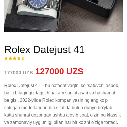
Rolex Datejust 41
127000 UZS
177000 UZS
Rolex Datejust 41 – bu nafaqat vaqtni ko'rsatuvchi asbob, 
balki bilagingizdagi chinakam san'at asari va hashamat 
belgisi. 2022-yilda Rolex kompaniyasining eng ko'p 
sotilgan modellaridan biri sifatida butun dunyo bo'ylab 
katta shuhrat qozongan ushbu ajoyib soat, o'zining klassik 
va zamonaviy uyg'unligi bilan har bir ko'zni o'ziga tortadi. 