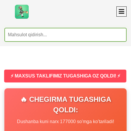
⚡ MAXSUS TAKLIFIMIZ TUGASHIGA OZ QOLDI! ⚡
🔥 CHEGIRMA TUGASHIGA
QOLDI:
Dushanba kuni narx 177000 so'mga ko'tariladi!