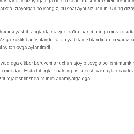
, hashamatli dizaynga ega bu qo'l soati, mashhur Rolex brendining 
xda izlayotgan bo'lsangiz, bu soat ayni siz uchun. Uning diza
 hamda yashil ranglarda mavjud bo'lib, har bir didga mos keladi
o'ziga xoslik bag'ishlaydi. Batareya bilan ishlaydigan mexanizmi 
ay tanlovga aylantiradi.

a didga e'tibor beruvchilar uchun ajoyib sovg'a bo'lishi mumkin
yni muddao. Esda tutingki, soatning ustki xoshiyasi aylanmaydi v
gizni rejalashtirishda muhim ahamiyatga ega.