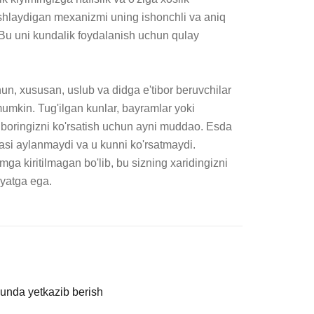
ishlaydigan mexanizmi uning ishonchli va aniq 
. Bu uni kundalik foydalanish uchun qulay 
n, xususan, uslub va didga e'tibor beruvchilar 
umkin. Tug'ilgan kunlar, bayramlar yoki 
iboringizni ko'rsatish uchun ayni muddao. Esda 
yasi aylanmaydi va u kunni ko'rsatmaydi. 
mga kiritilmagan bo'lib, bu sizning xaridingizni 
yatga ega.
kunda yetkazib berish