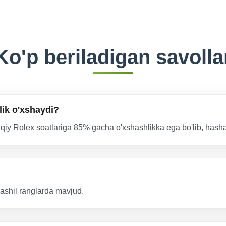
Ko'p beriladigan savolla
lik o'xshaydi?
qiqiy Rolex soatlariga 85% gacha o'xshashlikka ega bo'lib, hasham
 yashil ranglarda mavjud.