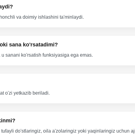
aydi?
onchli va doimiy ishlashini ta'minlaydi.
oki sana ko'rsatadimi?
 u sanani ko'rsatish funksiyasiga ega emas.
t o'zi yetkazib beriladi.
kinmi?
tufayli do'stlaringiz, oila a'zolaringiz yoki yaqinlaringiz uchun 