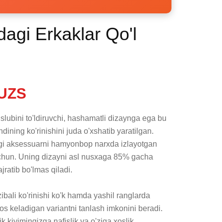
dagi Erkaklar Qo'l
UZS
slubini to'ldiruvchi, hashamatli dizaynga ega bu 
ining ko'rinishini juda o'xshatib yaratilgan. 
gi aksessuarni hamyonbop narxda izlayotgan 
uchun. Uning dizayni asl nusxaga 85% gacha 
jratib bo'lmas qiladi.

bali ko'rinishi ko'k hamda yashil ranglarda 
os keladigan variantni tanlash imkonini beradi. 
 kiyimingizga nafislik va o'ziga xoslik 