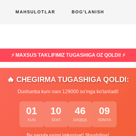
MAHSULOTLAR
BOG'LANISH
⚡ MAXSUS TAKLIFIMIZ TUGASHIGA OZ QOLDI! ⚡
🔥 CHEGIRMA TUGASHIGA QOLDI:
Dushanba kuni narx 129000 so'mga ko'tariladi!
01
10
46
08
KUN
SOAT
DAQIQA
SONIYA
Bu narxda oxirgi imkoniyat! Shoshiling!