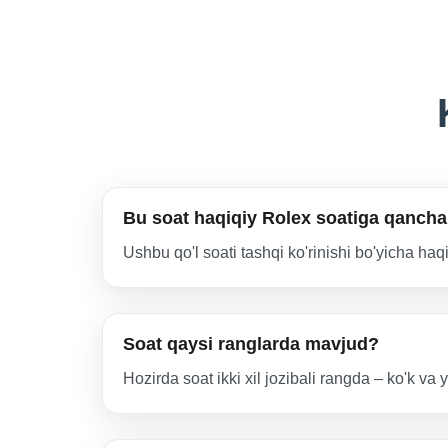
Bu soat haqiqiy Rolex soatiga qancha
Ushbu qo'l soati tashqi ko'rinishi bo'yicha ha
Soat qaysi ranglarda mavjud?
Hozirda soat ikki xil jozibali rangda – ko'k va