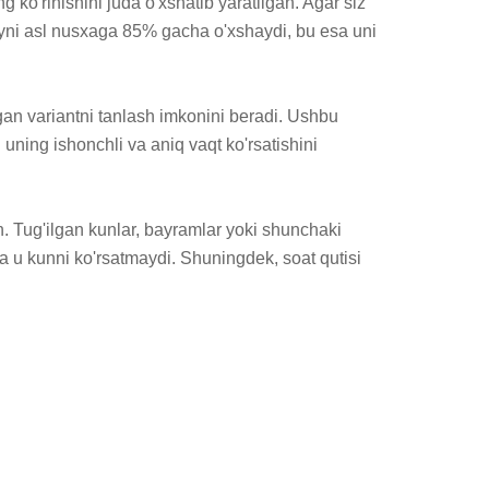
ko'rinishini juda o'xshatib yaratilgan. Agar siz 
yni asl nusxaga 85% gacha o'xshaydi, bu esa uni 
gan variantni tanlash imkonini beradi. Ushbu 
uning ishonchli va aniq vaqt ko'rsatishini 
. Tug'ilgan kunlar, bayramlar yoki shunchaki 
a u kunni ko'rsatmaydi. Shuningdek, soat qutisi 