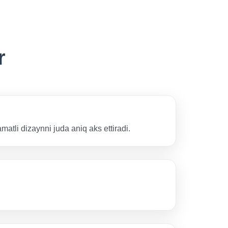
r
atli dizaynni juda aniq aks ettiradi.