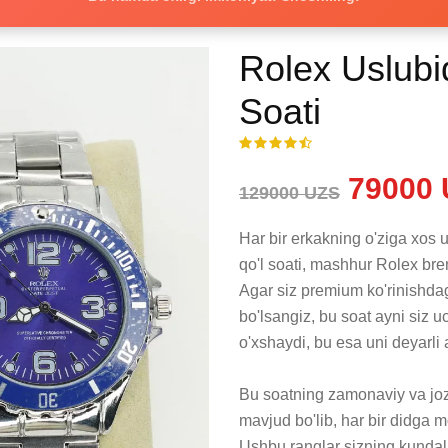
Rolex Uslubi
Soati
79000 
129000 UZS
Har bir erkakning o'ziga xos u
qo'l soati, mashhur Rolex brend
Agar siz premium ko'rinishda
bo'lsangiz, bu soat ayni siz 
o'xshaydi, bu esa uni deyarli a
Bu soatning zamonaviy va jozi
mavjud bo'lib, har bir didga m
Ushbu ranglar sizning kundalik