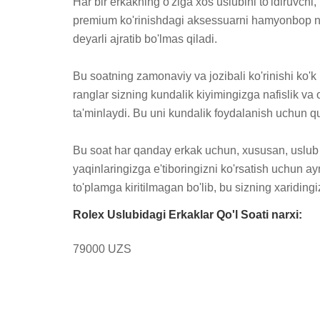
Har bir erkakning o'ziga xos uslubini to'ldiruvchi
premium ko'rinishdagi aksessuarni hamyonbop nar
deyarli ajratib bo'lmas qiladi.

Bu soatning zamonaviy va jozibali ko'rinishi ko'k
ranglar sizning kundalik kiyimingizga nafislik va 
ta'minlaydi. Bu uni kundalik foydalanish uchun qul
Bu soat har qanday erkak uchun, xususan, uslub v
yaqinlaringizga e'tiboringizni ko'rsatish uchun a
to'plamga kiritilmagan bo'lib, bu sizning xaridin
Rolex Uslubidagi Erkaklar Qo'l Soati narxi:
79000 UZS