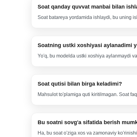
Soat qanday quvvat manbai bilan ishl
Soat batareya yordamida ishlaydi, bu uning ish
Soatning ustki xoshiyasi aylanadimi y
Yo'q, bu modelda ustki xoshiya aylanmaydi va
Soat qutisi bilan birga keladimi?
Mahsulot to'plamiga quti kiritilmagan. Soat faqa
Bu soatni sovg'a sifatida berish mum
Ha, bu soat o'ziga xos va zamonaviy ko'rinishi 