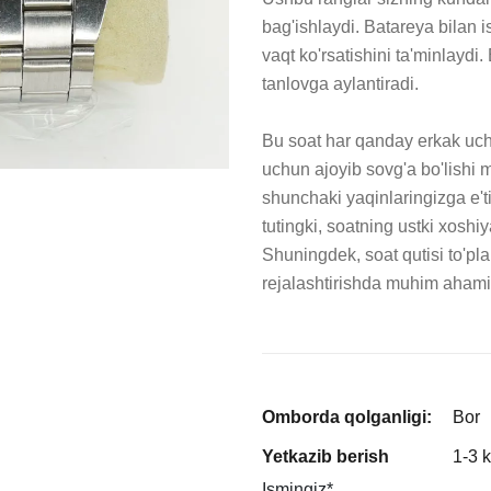
bag'ishlaydi. Batareya bilan 
vaqt ko'rsatishini ta'minlaydi
tanlovga aylantiradi.

Bu soat har qanday erkak uchu
uchun ajoyib sovg'a bo'lishi m
shunchaki yaqinlaringizga e't
tutingki, soatning ustki xoshi
Shuningdek, soat qutisi to'pla
rejalashtirishda muhim ahami
Omborda qolganligi:
Bor
Yetkazib berish
1-3 
Ismingiz
*