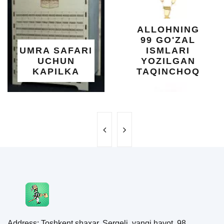
YELIMI: AQL,
XOTIRA VA
ALLOHNING
UMUMIY
99 GO'ZAL
SALOMATLIK
I
ISMLARI
UCHUN
YOZILGAN
BEBAHO
TAQINCHOQ
NE'MAT
Address: Toshkent shaxar, Sergeli, yangi hayot, 98