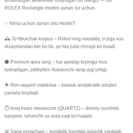
birlashtirgan aksessuar izlayotgan bo‘lsangiz — bu 
ROLEX Rectangle modeli aynan siz uchun.

✨ Nima uchun aynan shu model?

🕰 To‘rtburchak korpus – Rolex’ning noodatiy, o‘ziga xos 
dizaynlaridan biri bo‘lib, qo‘lda juda chiroyli ko‘rinadi.

⚫️ Premium qora rang – har qanday kiyimga mos 
tushadigan, jiddiylikni ifodalovchi rang uyg‘unligi.

🌟 Rim raqamli indekslar – klassik aristokratik uslubni 
yanada boyitadi.

⏱️ Aniq kvars mexanizmi (QUARTZ) – doimiy ravishda 
barqaror, ishonchli va aniq vaqt ko‘rsatadi.

📅 Sana oynachasi – kundalik hayotda qulaylik yaratadi.
