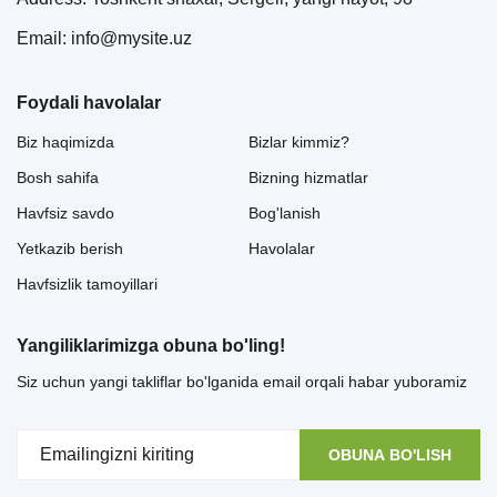
Email: info@mysite.uz
Foydali havolalar
Biz haqimizda
Bizlar kimmiz?
Bosh sahifa
Bizning hizmatlar
Havfsiz savdo
Bog'lanish
Yetkazib berish
Havolalar
Havfsizlik tamoyillari
Yangiliklarimizga obuna bo'ling!
Siz uchun yangi takliflar bo'lganida email orqali habar yuboramiz
OBUNA BO'LISH