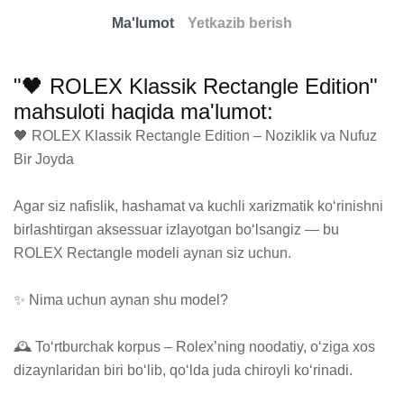
Ma'lumot
Yetkazib berish
"🖤 ROLEX Klassik Rectangle Edition"
mahsuloti haqida ma'lumot:
🖤 ROLEX Klassik Rectangle Edition – Noziklik va Nufuz 
Bir Joyda

Agar siz nafislik, hashamat va kuchli xarizmatik ko‘rinishni 
birlashtirgan aksessuar izlayotgan bo‘lsangiz — bu 
ROLEX Rectangle modeli aynan siz uchun.

✨ Nima uchun aynan shu model?

🕰 To‘rtburchak korpus – Rolex’ning noodatiy, o‘ziga xos 
dizaynlaridan biri bo‘lib, qo‘lda juda chiroyli ko‘rinadi.
