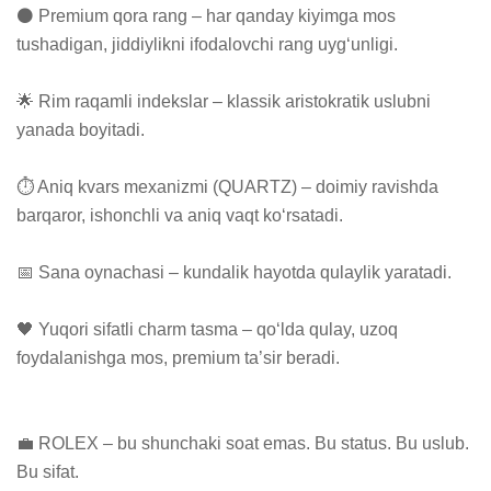
⚫️ Premium qora rang – har qanday kiyimga mos 
tushadigan, jiddiylikni ifodalovchi rang uyg‘unligi.

🌟 Rim raqamli indekslar – klassik aristokratik uslubni 
yanada boyitadi.

⏱️ Aniq kvars mexanizmi (QUARTZ) – doimiy ravishda 
barqaror, ishonchli va aniq vaqt ko‘rsatadi.

📅 Sana oynachasi – kundalik hayotda qulaylik yaratadi.

🖤 Yuqori sifatli charm tasma – qo‘lda qulay, uzoq 
foydalanishga mos, premium ta’sir beradi.

💼 ROLEX – bu shunchaki soat emas. Bu status. Bu uslub. 
Bu sifat.
