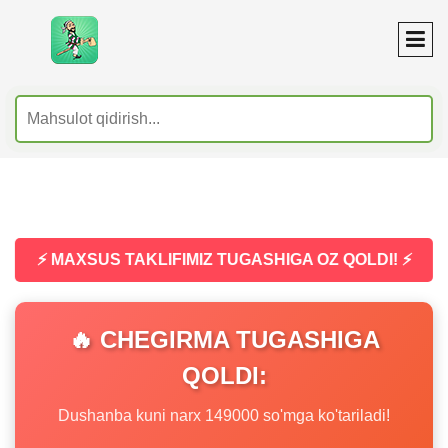
⚡ MAXSUS TAKLIFIMIZ TUGASHIGA OZ QOLDI! ⚡
🔥 CHEGIRMA TUGASHIGA
QOLDI:
Dushanba kuni narx 149000 so'mga ko'tariladi!