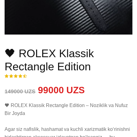
🖤 ROLEX Klassik
Rectangle Edition
99000 UZS
149000 UZS
🖤 ROLEX Klassik Rectangle Edition – Noziklik va Nufuz 
Bir Joyda

Agar siz nafislik, hashamat va kuchli xarizmatik ko‘rinishni 