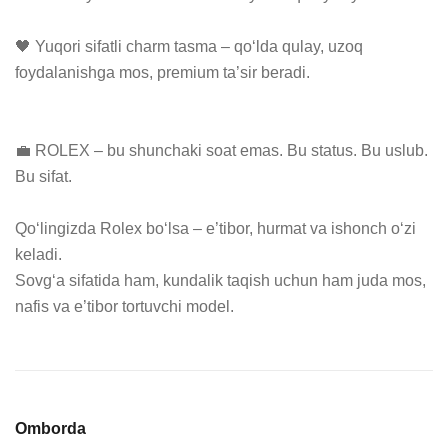
🖤 Yuqori sifatli charm tasma – qo‘lda qulay, uzoq 
foydalanishga mos, premium ta’sir beradi.

💼 ROLEX – bu shunchaki soat emas. Bu status. Bu uslub. 
Bu sifat.

Qo‘lingizda Rolex bo‘lsa – e’tibor, hurmat va ishonch o‘zi 
keladi.

Sovg‘a sifatida ham, kundalik taqish uchun ham juda mos, 
nafis va e’tibor tortuvchi model.
Omborda