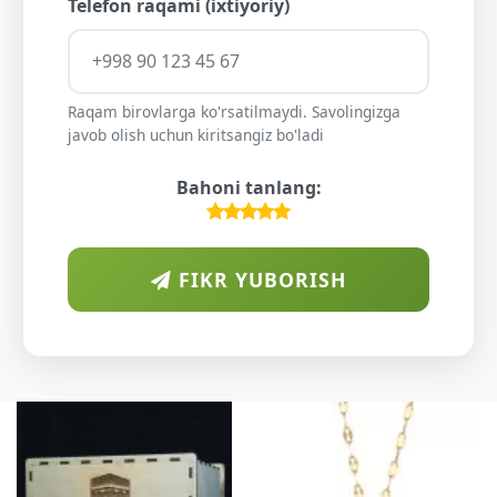
Telefon raqami (ixtiyoriy)
Raqam birovlarga ko'rsatilmaydi. Savolingizga
javob olish uchun kiritsangiz bo'ladi
Bahoni tanlang:
FIKR YUBORISH
ARAB
DIYORIDA
O'SUVCHI
KUNDUR
DARAXTININ
SHIFOBAXSH