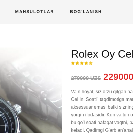
MAHSULOTLAR
BOG'LANISH
Rolex Oy Cell
229000
279000 UZS
Va nihoyat, siz orzu qilgan na
Cellini Soati" taqdimotiga ma
aksessuar emas, balki siznin
yorqin ifodasidir. Kun va tun o
bu qo'l soati nafaqat vaqtni, b
keladi. Qadimgi G'arb an'anal