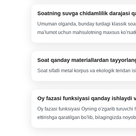
Soatning suvga chidamlilik darajasi 
Umuman olganda, bunday turdagi klassik soatl
ma'lumot uchun mahsulotning maxsus ko'rsatki
Soat qanday materiallardan tayyorla
Soat sifatli metal korpus va ekologik teridan i
Oy fazasi funksiyasi qanday ishlaydi 
Oy fazasi funksiyasi Oyning o'zgarib turuvchi h
ettirishga qaratilgan bo'lib, bilagingizda noyob 