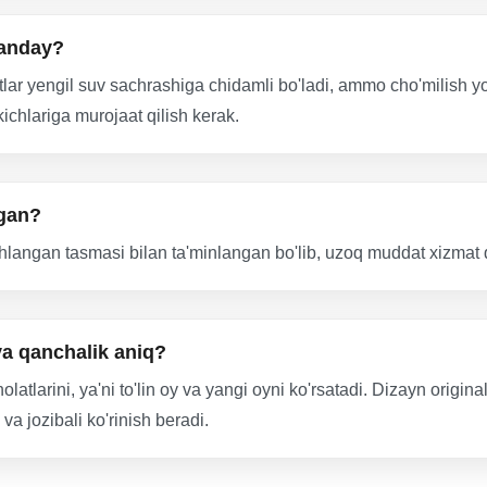
qanday?
ar yengil suv sachrashiga chidamli bo'ladi, ammo cho'milish yo
chlariga murojaat qilish kerak.
ngan?
shlangan tasmasi bilan ta'minlangan bo'lib, uzoq muddat xizmat qi
va qanchalik aniq?
olatlarini, ya'ni to'lin oy va yangi oyni ko'rsatadi. Dizayn origi
va jozibali ko'rinish beradi.