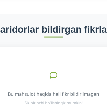
aridorlar bildirgan fikrla
Bu mahsulot haqida hali fikr bildirilmagan
Siz birinchi bo'lishingiz mumkin!