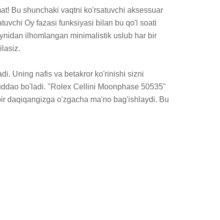
mat! Bu shunchaki vaqtni ko'rsatuvchi aksessuar 
uvchi Oy fazasi funksiyasi bilan bu qo'l soati 
aynidan ilhomlangan minimalistik uslub har bir 
lasiz.

. Uning nafis va betakror ko'rinishi sizni 
muddao bo'ladi. "Rolex Cellini Moonphase 50535" 
bir daqiqangizga o'zgacha ma'no bag'ishlaydi. Bu 