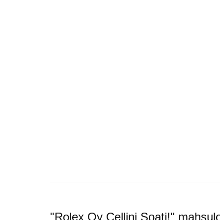
"Rolex Oy Cellini Soati!" mahsul