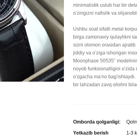
minimalistik uslub har bir deta
o'zingizni nafislik va olijanob
Ushbu soat sifatli metal korpu
birga zamonaviy qulaylikni taq
sizni olomon orasidan ajratib 
jiddiy va o'ziga ishongan inso
Moonphase 50535" modelining 
noyob funksionalligini o'zida
o'zgacha ma'no bag'ishlaydi. 
bir lahzadan zavq olishni bila
Omborda qolganligi:
Qol
Yetkazib berish
1-3 