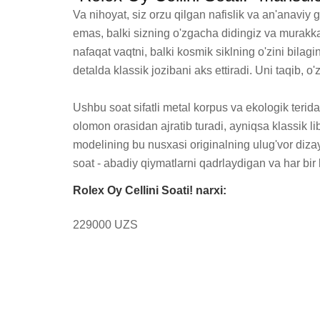
Va nihoyat, siz orzu qilgan nafislik va an'anaviy
emas, balki sizning o'zgacha didingiz va murakkab 
nafaqat vaqtni, balki kosmik siklning o'zini bilag
detalda klassik jozibani aks ettiradi. Uni taqib, o'
Ushbu soat sifatli metal korpus va ekologik terida
olomon orasidan ajratib turadi, ayniqsa klassik 
modelining bu nusxasi originalning ulug'vor diza
soat - abadiy qiymatlarni qadrlaydigan va har bir
Rolex Oy Cellini Soati! narxi:
229000 UZS