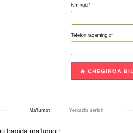
Ismingiz
*
Telefon raqamingiz
*
Ma'lumot
Yetkazib berish
oti haqida ma'lumot: