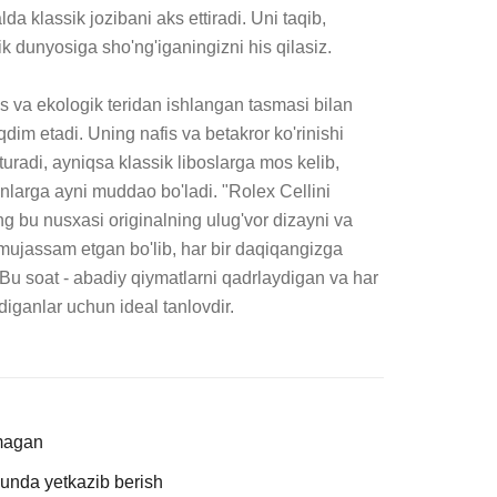
lda klassik jozibani aks ettiradi. Uni taqib, 
lik dunyosiga sho'ng'iganingizni his qilasiz.

s va ekologik teridan ishlangan tasmasi bilan 
dim etadi. Uning nafis va betakror ko'rinishi 
turadi, ayniqsa klassik liboslarga mos kelib, 
nlarga ayni muddao bo'ladi. "Rolex Cellini 
bu nusxasi originalning ulug'vor dizayni va 
 mujassam etgan bo'lib, har bir daqiqangizga 
Bu soat - abadiy qiymatlarni qadrlaydigan va har 
diganlar uchun ideal tanlovdir.
magan
kunda yetkazib berish