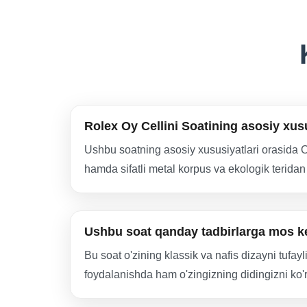
Rolex Oy Cellini Soatining asosiy xus
Ushbu soatning asosiy xususiyatlari orasida Oy
hamda sifatli metal korpus va ekologik terida
Ushbu soat qanday tadbirlarga mos k
Bu soat o'zining klassik va nafis dizayni tufa
foydalanishda ham o'zingizning didingizni ko'r