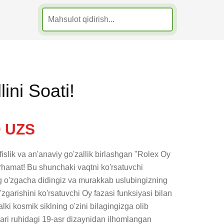
ini Soati!
 UZS
fislik va an'anaviy go'zallik birlashgan "Rolex Oy 
rhamat! Bu shunchaki vaqtni ko'rsatuvchi 
g o'zgacha didingiz va murakkab uslubingizning 
'zgarishini ko'rsatuvchi Oy fazasi funksiyasi bilan 
alki kosmik siklning o'zini bilagingizga olib 
ari ruhidagi 19-asr dizaynidan ilhomlangan 