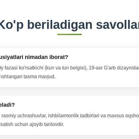
Ko'p beriladigan savolla
usiyatlari nimadan iborat?
 fazasi ko'rsatkichi (kun va tun belgisi), 19-asr G'arb dizaynid
n ishlangan tasma mavjud.
eladi?
yli rasmiy uchrashuvlar, ishbilarmonlik tadbirlari va maxsus oqs
satish uchun ajoyib tanlovdir.