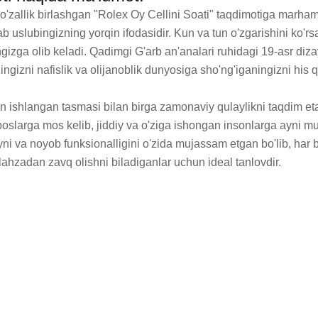
 go'zallik birlashgan "Rolex Oy Cellini Soati" taqdimotiga marha
uslubingizning yorqin ifodasidir. Kun va tun o'zgarishini ko'rsat
ingizga olib keladi. Qadimgi G'arb an'analari ruhidagi 19-asr diz
zingizni nafislik va olijanoblik dunyosiga sho'ng'iganingizni his qi
n ishlangan tasmasi bilan birga zamonaviy qulaylikni taqdim etadi
liboslarga mos kelib, jiddiy va o'ziga ishongan insonlarga ayni 
yni va noyob funksionalligini o'zida mujassam etgan bo'lib, har 
 lahzadan zavq olishni biladiganlar uchun ideal tanlovdir.