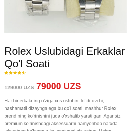
Rolex Uslubidagi Erkaklar
Qo'l Soati
79000 UZS
129000 UZS
Har bir erkakning o'ziga xos uslubini to'ldiruvchi, 
hashamatli dizaynga ega bu qo'l soati, mashhur Rolex 
brendining ko'rinishini juda o'xshatib yaratilgan. Agar siz 
premium ko'rinishdagi aksessuarni hamyonbop narxda 