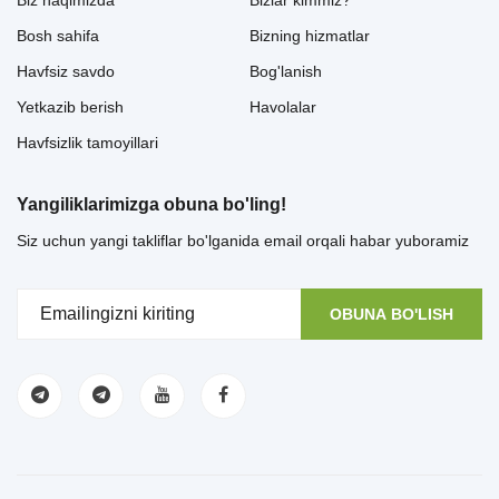
Biz haqimizda
Bizlar kimmiz?
Bosh sahifa
Bizning hizmatlar
Havfsiz savdo
Bog'lanish
Yetkazib berish
Havolalar
Havfsizlik tamoyillari
Yangiliklarimizga obuna bo'ling!
Siz uchun yangi takliflar bo'lganida email orqali habar yuboramiz
OBUNA BO'LISH