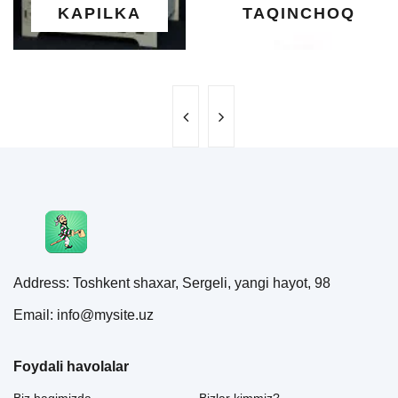
A
TAQINCHOQ
NE'MA
Address: Toshkent shaxar, Sergeli, yangi hayot, 98
Email: info@mysite.uz
Foydali havolalar