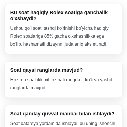
Bu soat haqiqiy Rolex soatiga qanchalik
o'xshaydi?
Ushbu qo'l soati tashqi ko'rinishi bo'yicha haqiqiy
Rolex soatlariga 85% gacha o'xshashlikka ega
bo'lib, hashamatli dizaynni juda aniq aks ettiradi.
Soat qaysi ranglarda mavjud?
Hozirda soat ikki xil jozibali rangda – ko'k va yashil
ranglarda mavjud.
Soat qanday quvvat manbai bilan ishlaydi?
Soat batareya yordamida ishlaydi, bu uning ishonchli