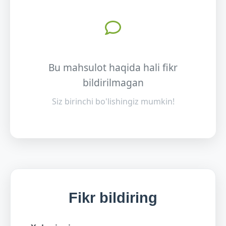
Bu mahsulot haqida hali fikr
bildirilmagan
Siz birinchi bo'lishingiz mumkin!
Fikr bildiring