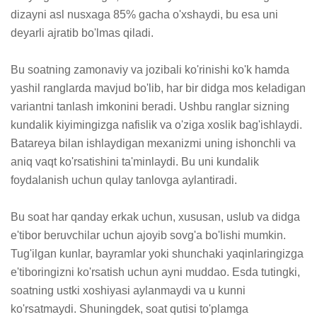
dizayni asl nusxaga 85% gacha o'xshaydi, bu esa uni 
deyarli ajratib bo'lmas qiladi.

Bu soatning zamonaviy va jozibali ko'rinishi ko'k hamda 
yashil ranglarda mavjud bo'lib, har bir didga mos keladigan 
variantni tanlash imkonini beradi. Ushbu ranglar sizning 
kundalik kiyimingizga nafislik va o'ziga xoslik bag'ishlaydi. 
Batareya bilan ishlaydigan mexanizmi uning ishonchli va 
aniq vaqt ko'rsatishini ta'minlaydi. Bu uni kundalik 
foydalanish uchun qulay tanlovga aylantiradi.

Bu soat har qanday erkak uchun, xususan, uslub va didga 
e'tibor beruvchilar uchun ajoyib sovg'a bo'lishi mumkin. 
Tug'ilgan kunlar, bayramlar yoki shunchaki yaqinlaringizga 
e'tiboringizni ko'rsatish uchun ayni muddao. Esda tutingki, 
soatning ustki xoshiyasi aylanmaydi va u kunni 
ko'rsatmaydi. Shuningdek, soat qutisi to'plamga 