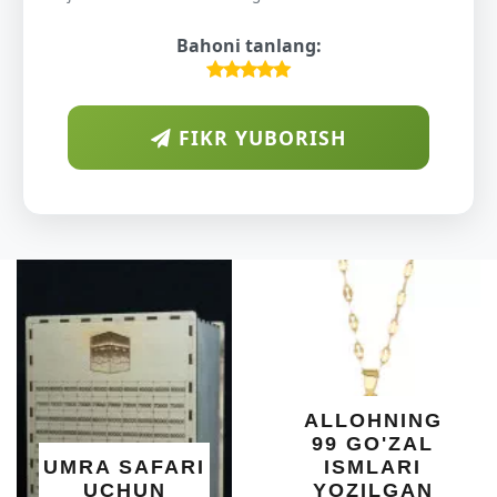
Bahoni tanlang:
FIKR YUBORISH
ARAB
DIYORI
O'SUVC
KUNDU
DARAXTIN
SHIFOBA
YELIMI: A
XOTIRA 
ALLOHNING
UMUMI
99 GO'ZAL
SALOMAT
ARI
ISMLARI
UCHU
N
YOZILGAN
BEBAH