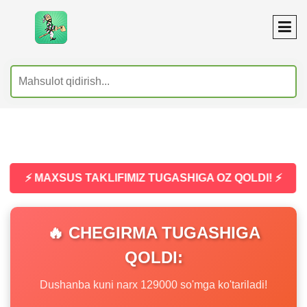
⚡ MAXSUS TAKLIFIMIZ TUGASHIGA OZ QOLDI! ⚡
🔥 CHEGIRMA TUGASHIGA
QOLDI:
Dushanba kuni narx 129000 so'mga ko'tariladi!