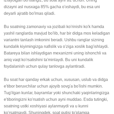
izlayotgan bo'lsangiz, bu soat ayni siz uchun. Uning 
dizayni asl nusxaga 85% gacha o'xshaydi, bu esa uni 
deyarli ajratib bo'lmas qiladi.

Bu soatning zamonaviy va jozibali ko'rinishi ko'k hamda 
yashil ranglarda mavjud bo'lib, har bir didga mos keladigan 
variantni tanlash imkonini beradi. Ushbu ranglar sizning 
kundalik kiyimingizga nafislik va o'ziga xoslik bag'ishlaydi. 
Batareya bilan ishlaydigan mexanizmi uning ishonchli va 
aniq vaqt ko'rsatishini ta'minlaydi. Bu uni kundalik 
foydalanish uchun qulay tanlovga aylantiradi.

Bu soat har qanday erkak uchun, xususan, uslub va didga 
e'tibor beruvchilar uchun ajoyib sovg'a bo'lishi mumkin. 
Tug'ilgan kunlar, bayramlar yoki shunchaki yaqinlaringizga 
e'tiboringizni ko'rsatish uchun ayni muddao. Esda tutingki, 
soatning ustki xoshiyasi aylanmaydi va u kunni 
ko'rsatmaydi. Shuningdek, soat qutisi to'plamga 