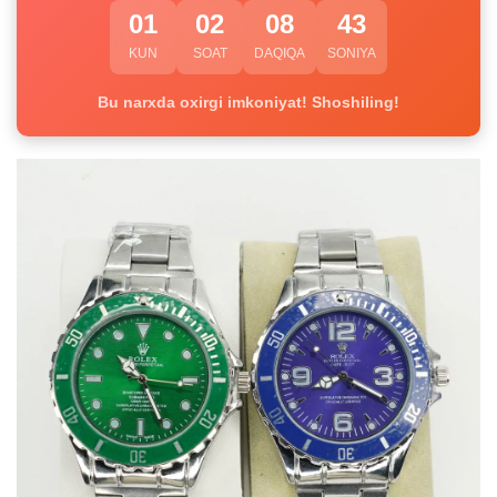
01
02
08
42
KUN
SOAT
DAQIQA
SONIYA
Bu narxda oxirgi imkoniyat! Shoshiling!