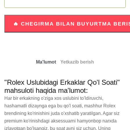
Ma'lumot
Yetkazib berish
"Rolex Uslubidagi Erkaklar Qo'l Soati"
mahsuloti haqida ma'lumot:
Har bir erkakning o'ziga xos uslubini to'ldiruvchi, 
hashamatli dizaynga ega bu qo'l soati, mashhur Rolex 
brendining ko'rinishini juda o'xshatib yaratilgan. Agar siz 
premium ko'rinishdagi aksessuarni hamyonbop narxda 
izlayotgan bo'lsangiz, bu soat ayni siz uchun. Uning 