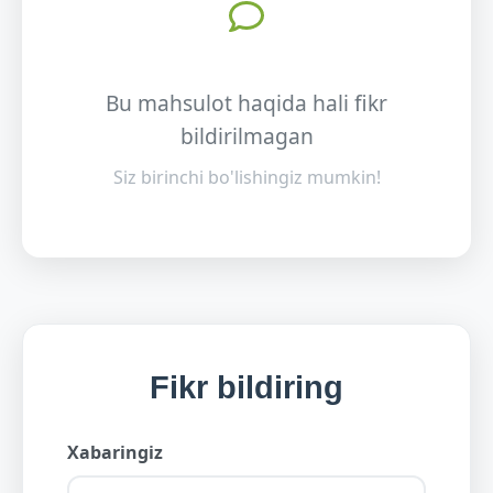
Bu mahsulot haqida hali fikr
bildirilmagan
Siz birinchi bo'lishingiz mumkin!
Fikr bildiring
Xabaringiz