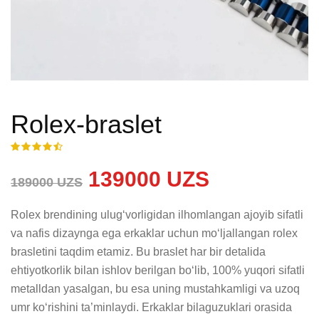
Rolex-braslet
139000 UZS
189000 UZS
Rolex brendining ulug‘vorligidan ilhomlangan ajoyib sifatli 
va nafis dizaynga ega erkaklar uchun mo‘ljallangan rolex 
brasletini taqdim etamiz. Bu braslet har bir detalida 
ehtiyotkorlik bilan ishlov berilgan bo‘lib, 100% yuqori sifatli 
metalldan yasalgan, bu esa uning mustahkamligi va uzoq 
umr ko‘rishini ta’minlaydi. Erkaklar bilaguzuklari orasida 