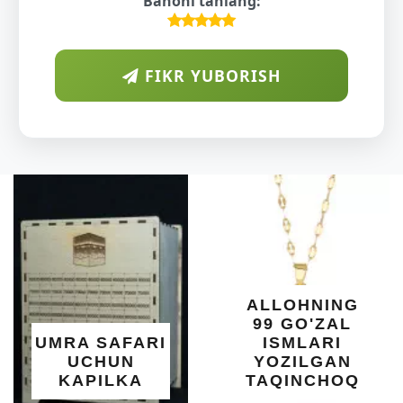
Bahoni tanlang:
FIKR YUBORISH
D
S
Y
ALLOHNING
99 GO'ZAL
S
MRA SAFARI
ISMLARI
UCHUN
YOZILGAN
KAPILKA
TAQINCHOQ