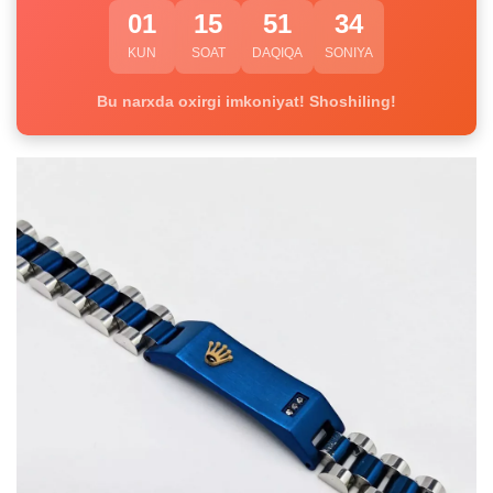
01
15
51
33
KUN
SOAT
DAQIQA
SONIYA
Bu narxda oxirgi imkoniyat! Shoshiling!