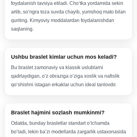
foydalanish tavsiya etiladi. Cho‘tka yordamida sekin
artib, so‘ngra toza suvda chayib, yumshoq mato bilan
quriting. Kimyoviy moddalardan foydalanishdan
saqlaning.
Ushbu braslet kimlar uchun mos keladi?
Bu braslet zamonaviy va klassik uslublarni
qadrlaydigan, o‘z obraziga o‘ziga xoslik va nafislik
qo‘shishni istagan erkaklar uchun ideal tanlovdir.
Braslet hajmini sozlash mumkinmi?
Odatda, bunday brasletlar standart o‘lchamda
bo‘ladi, lekin ba’zi modellarda zargarlik ustaxonasida