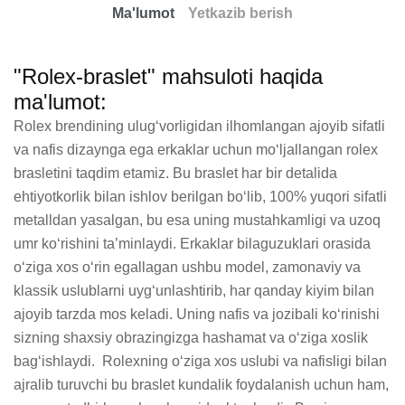
Ma'lumot
Yetkazib berish
"Rolex-braslet" mahsuloti haqida
ma'lumot:
Rolex brendining ulug‘vorligidan ilhomlangan ajoyib sifatli 
va nafis dizaynga ega erkaklar uchun mo‘ljallangan rolex 
brasletini taqdim etamiz. Bu braslet har bir detalida 
ehtiyotkorlik bilan ishlov berilgan bo‘lib, 100% yuqori sifatli 
metalldan yasalgan, bu esa uning mustahkamligi va uzoq 
umr ko‘rishini ta’minlaydi. Erkaklar bilaguzuklari orasida 
o‘ziga xos o‘rin egallagan ushbu model, zamonaviy va 
klassik uslublarni uyg‘unlashtirib, har qanday kiyim bilan 
ajoyib tarzda mos keladi. Uning nafis va jozibali ko‘rinishi 
sizning shaxsiy obrazingizga hashamat va o‘ziga xoslik 
bag‘ishlaydi.  Rolexning o‘ziga xos uslubi va nafisligi bilan 
ajralib turuvchi bu braslet kundalik foydalanish uchun ham, 