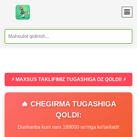
⚡ MAXSUS TAKLIFIMIZ TUGASHIGA OZ QOLDI! ⚡
🔥 CHEGIRMA TUGASHIGA
QOLDI:
Dushanba kuni narx 189000 so'mga ko'tariladi!