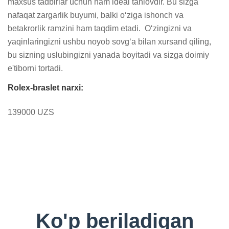
maxsus tadbirlar uchun ham ideal tanlovdir. Bu sizga 
nafaqat zargarlik buyumi, balki o‘ziga ishonch va 
betakrorlik ramzini ham taqdim etadi.  O‘zingizni va 
yaqinlaringizni ushbu noyob sovg‘a bilan xursand qiling, 
bu sizning uslubingizni yanada boyitadi va sizga doimiy 
e'tiborni tortadi.
Rolex-braslet narxi:
139000 UZS
Ko'p beriladigan