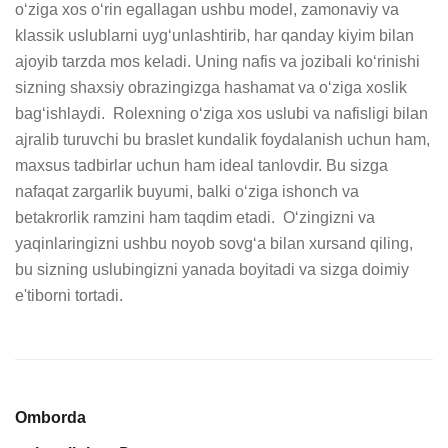
o‘ziga xos o‘rin egallagan ushbu model, zamonaviy va 
klassik uslublarni uyg‘unlashtirib, har qanday kiyim bilan 
ajoyib tarzda mos keladi. Uning nafis va jozibali ko‘rinishi 
sizning shaxsiy obrazingizga hashamat va o‘ziga xoslik 
bag‘ishlaydi.  Rolexning o‘ziga xos uslubi va nafisligi bilan 
ajralib turuvchi bu braslet kundalik foydalanish uchun ham, 
maxsus tadbirlar uchun ham ideal tanlovdir. Bu sizga 
nafaqat zargarlik buyumi, balki o‘ziga ishonch va 
betakrorlik ramzini ham taqdim etadi.  O‘zingizni va 
yaqinlaringizni ushbu noyob sovg‘a bilan xursand qiling, 
bu sizning uslubingizni yanada boyitadi va sizga doimiy 
e'tiborni tortadi.
Omborda