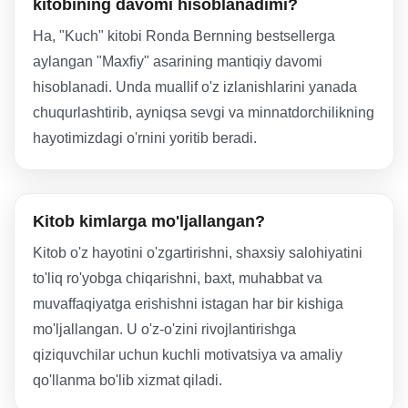
kitobining davomi hisoblanadimi?
Ha, "Kuch" kitobi Ronda Bernning bestsellerga
aylangan "Maxfiy" asarining mantiqiy davomi
hisoblanadi. Unda muallif o'z izlanishlarini yanada
chuqurlashtirib, ayniqsa sevgi va minnatdorchilikning
hayotimizdagi o'rnini yoritib beradi.
Kitob kimlarga mo'ljallangan?
Kitob o'z hayotini o'zgartirishni, shaxsiy salohiyatini
to'liq ro'yobga chiqarishni, baxt, muhabbat va
muvaffaqiyatga erishishni istagan har bir kishiga
mo'ljallangan. U o'z-o'zini rivojlantirishga
qiziquvchilar uchun kuchli motivatsiya va amaliy
qo'llanma bo'lib xizmat qiladi.