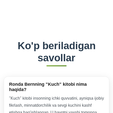
Ko'p beriladigan
savollar
Ronda Bernning "Kuch" kitobi nima
haqida?
"Kuch" kitobi insonning ichki quvvatini, ayniqsa ijobiy
fikrlash, minnatdorchilik va sevgi kuchini kashf
etishga bag'ishlangan. U hayotni yaxshi tomonga