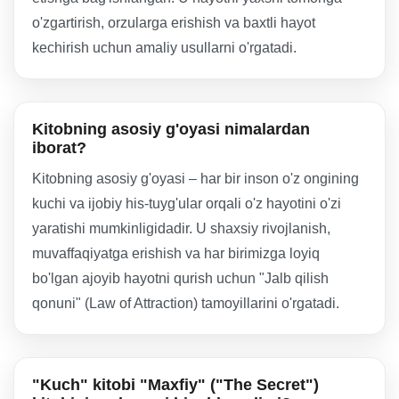
o'zgartirish, orzularga erishish va baxtli hayot
kechirish uchun amaliy usullarni o'rgatadi.
Kitobning asosiy g'oyasi nimalardan
iborat?
Kitobning asosiy g'oyasi – har bir inson o'z ongining
kuchi va ijobiy his-tuyg'ular orqali o'z hayotini o'zi
yaratishi mumkinligidadir. U shaxsiy rivojlanish,
muvaffaqiyatga erishish va har birimizga loyiq
bo'lgan ajoyib hayotni qurish uchun "Jalb qilish
qonuni" (Law of Attraction) tamoyillarini o'rgatadi.
"Kuch" kitobi "Maxfiy" ("The Secret")