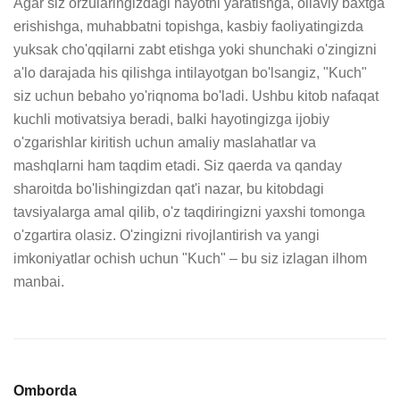
Agar siz orzularingizdagi hayotni yaratishga, oilaviy baxtga 
erishishga, muhabbatni topishga, kasbiy faoliyatingizda 
yuksak cho'qqilarni zabt etishga yoki shunchaki o'zingizni 
a'lo darajada his qilishga intilayotgan bo'lsangiz, "Kuch" 
siz uchun bebaho yo'riqnoma bo'ladi. Ushbu kitob nafaqat 
kuchli motivatsiya beradi, balki hayotingizga ijobiy 
o'zgarishlar kiritish uchun amaliy maslahatlar va 
mashqlarni ham taqdim etadi. Siz qaerda va qanday 
sharoitda bo'lishingizdan qat'i nazar, bu kitobdagi 
tavsiyalarga amal qilib, o'z taqdiringizni yaxshi tomonga 
o'zgartira olasiz. O'zingizni rivojlantirish va yangi 
imkoniyatlar ochish uchun "Kuch" – bu siz izlagan ilhom 
manbai.
Omborda