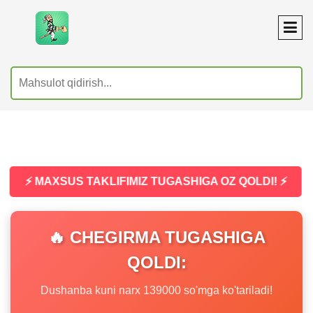
⚡ MAXSUS TAKLIFIMIZ TUGASHIGA OZ QOLDI! ⚡
🔥 CHEGIRMA TUGASHIGA
QOLDI:
Dushanba kuni narx 139000 so'mga ko'tariladi!