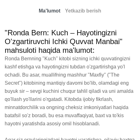
Ma'lumot
Yetkazib berish
"Ronda Bern: Kuch – Hayotingizni
O'zgartiruvchi Ichki Quvvat Manbai"
mahsuloti haqida ma'lumot:
Ronda Bernning "Kuch" kitobi sizning ichki quvvatingizni 
kashf etishga va hayotingizni tubdan o'zgartirishga yo'l 
ochadi. Bu asar, muallifning mashhur "Maxfiy" ("The 
Secret") kitobining mantiqiy davomi bo'lib, olamdagi eng 
buyuk sir – sevgi kuchini chuqur tahlil qiladi va uni amalda 
qo'llash yo'llarini o'rgatadi. Kitobda ijobiy fikrlash, 
minnatdorchilik va ongning cheksiz imkoniyatlari haqida 
batafsil so'z boradi, bu esa muvaffaqiyat, baxt va to'kis 
hayotni yaratishda asosiy omil hisoblanadi. 

Agar siz orzularingizdagi hayotni yaratishga, oilaviy baxtga 