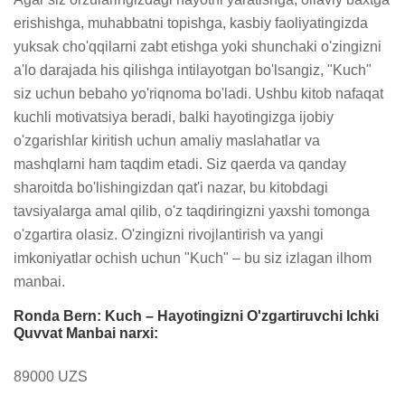
erishishga, muhabbatni topishga, kasbiy faoliyatingizda 
yuksak cho'qqilarni zabt etishga yoki shunchaki o'zingizni 
a'lo darajada his qilishga intilayotgan bo'lsangiz, "Kuch" 
siz uchun bebaho yo'riqnoma bo'ladi. Ushbu kitob nafaqat 
kuchli motivatsiya beradi, balki hayotingizga ijobiy 
o'zgarishlar kiritish uchun amaliy maslahatlar va 
mashqlarni ham taqdim etadi. Siz qaerda va qanday 
sharoitda bo'lishingizdan qat'i nazar, bu kitobdagi 
tavsiyalarga amal qilib, o'z taqdiringizni yaxshi tomonga 
o'zgartira olasiz. O'zingizni rivojlantirish va yangi 
imkoniyatlar ochish uchun "Kuch" – bu siz izlagan ilhom 
manbai.
Ronda Bern: Kuch – Hayotingizni O'zgartiruvchi Ichki
Quvvat Manbai narxi:
89000 UZS