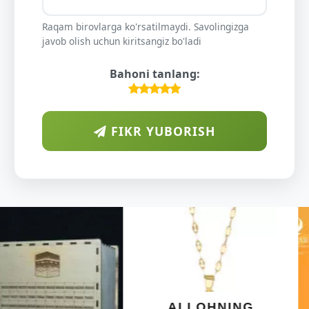
Raqam birovlarga ko'rsatilmaydi. Savolingizga
javob olish uchun kiritsangiz bo'ladi
Bahoni tanlang:
FIKR YUBORISH
ARAB
DIYORIDA
O'SUVCHI
KUNDUR
DARAXTINING
SHIFOBAXSH
YELIMI: AQL,
XOTIRA VA
ALLOHNING
UMUMIY