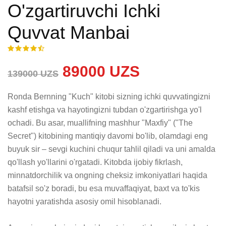
O'zgartiruvchi Ichki
Quvvat Manbai
89000 UZS
139000 UZS
Ronda Bernning "Kuch" kitobi sizning ichki quvvatingizni 
kashf etishga va hayotingizni tubdan o'zgartirishga yo'l 
ochadi. Bu asar, muallifning mashhur "Maxfiy" ("The 
Secret") kitobining mantiqiy davomi bo'lib, olamdagi eng 
buyuk sir – sevgi kuchini chuqur tahlil qiladi va uni amalda 
qo'llash yo'llarini o'rgatadi. Kitobda ijobiy fikrlash, 
minnatdorchilik va ongning cheksiz imkoniyatlari haqida 
batafsil so'z boradi, bu esa muvaffaqiyat, baxt va to'kis 
hayotni yaratishda asosiy omil hisoblanadi. 
