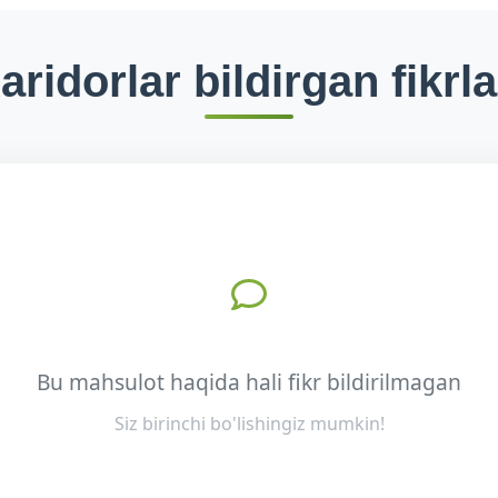
aridorlar bildirgan fikrla
Bu mahsulot haqida hali fikr bildirilmagan
Siz birinchi bo'lishingiz mumkin!