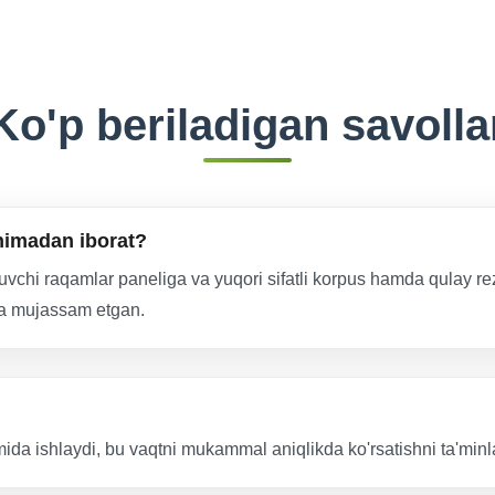
Ko'p beriladigan savolla
 nimadan iborat?
nuvchi raqamlar paneliga va yuqori sifatli korpus hamda qulay 
ida mujassam etgan.
ida ishlaydi, bu vaqtni mukammal aniqlikda ko'rsatishni ta'minl