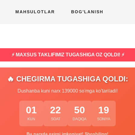
MAHSULOTLAR
BOG'LANISH
⚡ MAXSUS TAKLIFIMIZ TUGASHIGA OZ QOLDI! ⚡
🔥 CHEGIRMA TUGASHIGA QOLDI:
Dushanba kuni narx 139000 so'mga ko'tariladi!
01
22
50
18
KUN
SOAT
DAQIQA
SONIYA
Bu narxda oxirgi imkoniyat! Shoshiling!