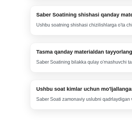
Saber Soatining shishasi qanday mat
Ushbu soatning shishasi chizilishlarga o'ta ch
Tasma qanday materialdan tayyorlan
Saber Soatining bilakka qulay o'rnashuvchi ta
Ushbu soat kimlar uchun mo'ljallang
Saber Soati zamonaviy uslubni qadrlaydigan v