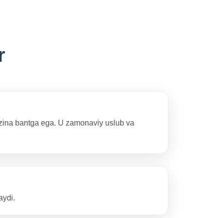
r
rezina bantga ega. U zamonaviy uslub va
aydi.