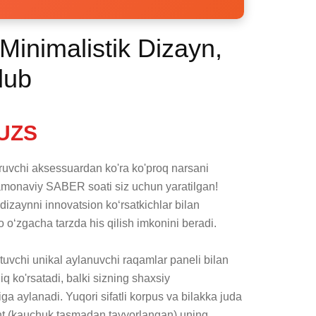
Minimalistik Dizayn,
lub
UZS
ruvchi aksessuardan ko'ra ko'proq narsani 
monaviy SABER soati siz uchun yaratilgan! 
izaynni innovatsion ko‘rsatkichlar bilan 
o o‘zgacha tarzda his qilish imkonini beradi.

tuvchi unikal aylanuvchi raqamlar paneli bilan 
q ko'rsatadi, balki sizning shaxsiy 
a aylanadi. Yuqori sifatli korpus va bilakka juda 
nt (kauchuk tasmadan tayyorlangan) uning 