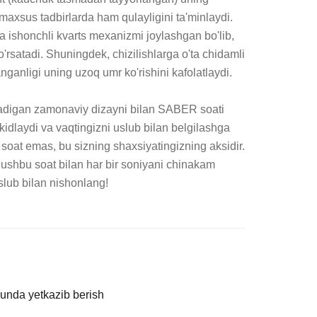
axsus tadbirlarda ham qulayligini ta'minlaydi. 
a ishonchli kvarts mexanizmi joylashgan bo'lib, 
rsatadi. Shuningdek, chizilishlarga o'ta chidamli 
nganligi uning uzoq umr ko'rishini kafolatlaydi.

digan zamonaviy dizayni bilan SABER soati 
'kidlaydi va vaqtingizni uslub bilan belgilashga 
oat emas, bu sizning shaxsiyatingizning aksidir. 
ushbu soat bilan har bir soniyani chinakam 
slub bilan nishonlang!
kunda yetkazib berish