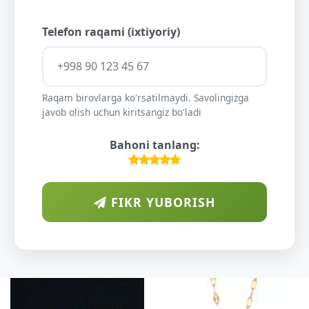
Telefon raqami (ixtiyoriy)
Raqam birovlarga ko'rsatilmaydi. Savolingizga
javob olish uchun kiritsangiz bo'ladi
Bahoni tanlang:
FIKR YUBORISH
ARA
DIYOR
O'SUV
KUND