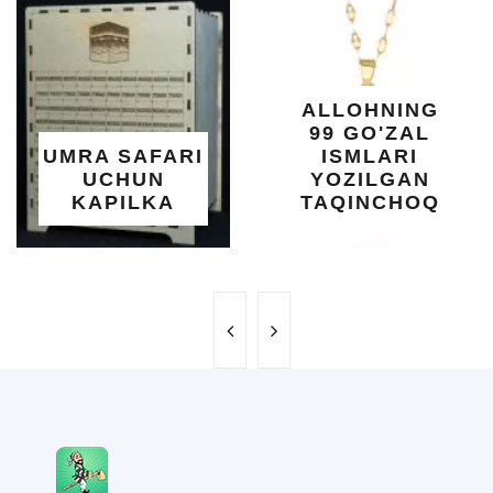
DARAXT
SHIFOB
YELIMI:
XOTIR
ALLOHNING
UMUM
99 GO'ZAL
SALOMA
AFARI
ISMLARI
UCH
UN
YOZILGAN
BEBA
LKA
TAQINCHOQ
NE'M