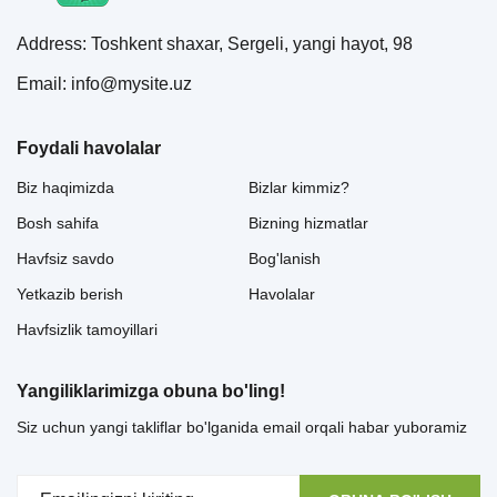
Address: Toshkent shaxar, Sergeli, yangi hayot, 98
Email: info@mysite.uz
Foydali havolalar
Biz haqimizda
Bizlar kimmiz?
Bosh sahifa
Bizning hizmatlar
Havfsiz savdo
Bog'lanish
Yetkazib berish
Havolalar
Havfsizlik tamoyillari
Yangiliklarimizga obuna bo'ling!
Siz uchun yangi takliflar bo'lganida email orqali habar yuboramiz