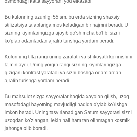
osmondagi katta sayyorani yod etkazadi. 

Bu kulonning uzunligi 55 sm, bu erda sizning shaxsiy 
stilizatsiya talablariga mos keladigan bir hajmni beradi. U 
sizning kiyimlaringizga ajoyib qo'shimcha bo'lib, sizni 
ko'plab odamlardan ajralib turishga yordam beradi. 

Kulonning tilla rangi uning zarafatli va shikoyatli ko'rinishini 
ta'minlaydi. Uning yorqin rangi sizning kiyimlaringizga 
qiziqarli kontrast yaratadi va sizni boshqa odamlardan 
ajralib turishga yordam beradi. 

Bu mahsulot sizga sayyoralar haqida xayolan qilish, uzoq 
masofadagi hayotning mavjudligi haqida o'ylab ko'rishga 
imkon beradi. Uning tasvirlanadigan Saturn sayyorasi sizni 
uzoqdan ko'zlangan, lekin hali ham tan olinmagan kosmik 
jahonga olib boradi. 
