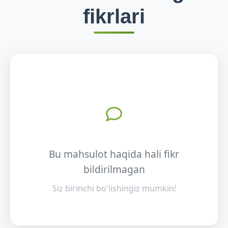
fikrlari
Bu mahsulot haqida hali fikr
bildirilmagan
Siz birinchi bo'lishingiz mumkin!