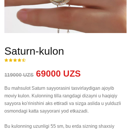
Saturn-kulon
69000 UZS
119000 UZS
Bu mahsulot Saturn sayyorasini tasvirlaydigan ajoyib 
moviy kulon. Kulonning tilla rangdagi dizayni u haqiqiy 
sayyora ko'rinishini aks ettiradi va sizga aslida u yulduzli 
osmondagi katta sayyorani yod etkazadi. 

Bu kulonning uzunligi 55 sm, bu erda sizning shaxsiy 