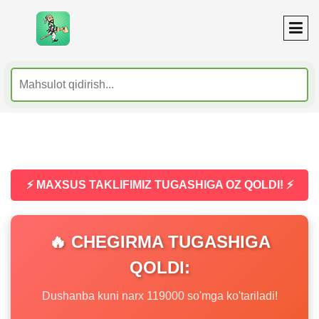
⚡ MAXSUS TAKLIFIMIZ TUGASHIGA OZ QOLDI! ⚡
🔥 CHEGIRMA TUGASHIGA
QOLDI:
Dushanba kuni narx 119000 so'mga ko'tariladi!