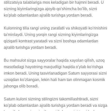
stilizatsiya talablariga mos keladigan bir hajmni beradi. U 
sizning kiyimlaringizga ajoyib qo'shimcha bo'lib, sizni 
ko'plab odamlardan ajralib turishga yordam beradi. 

Kulonning tilla rangi uning zarafatli va shikoyatli ko'rinishini 
ta'minlaydi. Uning yorqin rangi sizning kiyimlaringizga 
qiziqarli kontrast yaratadi va sizni boshqa odamlardan 
ajralib turishga yordam beradi. 

Bu mahsulot sizga sayyoralar haqida xayolan qilish, uzoq 
masofadagi hayotning mavjudligi haqida o'ylab ko'rishga 
imkon beradi. Uning tasvirlanadigan Saturn sayyorasi sizni 
uzoqdan ko'zlangan, lekin hali ham tan olinmagan kosmik 
jahonga olib boradi. 

Saturn kuloni sizning stilingizni takomillashtiradi, sizni 
ko'plab odamlardan ajralib turishga yordam beradi va sizga 