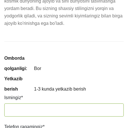
kosmik dunyoning ajoyib va sirli dunyosini tasvirlashga 
yordam beradi. Bu sizning shaxsiy stilingizni yorqin va 
yodgorlik qiladi, va sizning sevimli kiyimlaringiz bilan birga 
ajoyib ko'rinishga ega bo'ladi.
Omborda
qolganligi:
Bor
Yetkazib
berish
1-3 kunda yetkazib berish
Ismingiz
*
Telefon raqamingiz
*