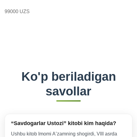
99000 UZS
Ko'p beriladigan
savollar
“Savdogarlar Ustozi” kitobi kim haqida?
Ushbu kitob Imomi Aʼzamning shogirdi, VIII asrda