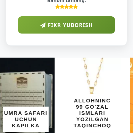
Bahoni tanlang:
FIKR YUBORISH
ARAB
DIYORIDA
O'SUVCHI
KUNDUR
DARAXTINING
SHIFOBAXSH
YELIMI: AQL,
XOTIRA VA
ALLOHNING
UMUMIY
99 GO'ZAL
SALOMATLIK
ISMLARI
UCHUN
YOZILGAN
BEBAHO
TAQINCHOQ
NE'MAT