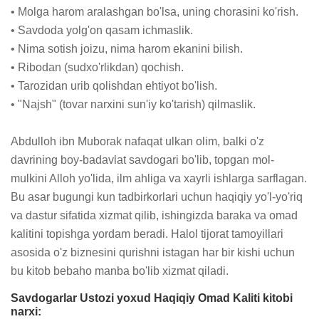
• Molga harom aralashgan bo'lsa, uning chorasini ko'rish.

• Savdoda yolg'on qasam ichmaslik.

• Nima sotish joizu, nima harom ekanini bilish.

• Ribodan (sudxo'rlikdan) qochish.

• Tarozidan urib qolishdan ehtiyot bo'lish.

• "Najsh" (tovar narxini sun'iy ko'tarish) qilmaslik.

Abdulloh ibn Muborak nafaqat ulkan olim, balki o'z 
davrining boy-badavlat savdogari bo'lib, topgan mol-
mulkini Alloh yo'lida, ilm ahliga va xayrli ishlarga sarflagan. 
Bu asar bugungi kun tadbirkorlari uchun haqiqiy yo'l-yo'riq 
va dastur sifatida xizmat qilib, ishingizda baraka va omad 
kalitini topishga yordam beradi. Halol tijorat tamoyillari 
asosida o'z biznesini qurishni istagan har bir kishi uchun 
bu kitob bebaho manba bo'lib xizmat qiladi.
Savdogarlar Ustozi yoxud Haqiqiy Omad Kaliti kitobi
narxi: