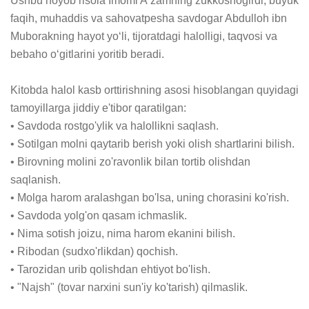
Ushbu noyob risola Imomi Aʼzamning zukkoshogirdi, buyuk 
faqih, muhaddis va sahovatpesha savdogar Abdulloh ibn 
Muborakning hayot yoʻli, tijoratdagi halolligi, taqvosi va 
bebaho oʻgitlarini yoritib beradi.

Kitobda halol kasb orttirishning asosi hisoblangan quyidagi 
tamoyillarga jiddiy e'tibor qaratilgan: 

• Savdoda rostgo'ylik va halollikni saqlash.

• Sotilgan molni qaytarib berish yoki olish shartlarini bilish.

• Birovning molini zo'ravonlik bilan tortib olishdan 
saqlanish.

• Molga harom aralashgan bo'lsa, uning chorasini ko'rish.

• Savdoda yolg'on qasam ichmaslik.

• Nima sotish joizu, nima harom ekanini bilish.

• Ribodan (sudxo'rlikdan) qochish.

• Tarozidan urib qolishdan ehtiyot bo'lish.

• "Najsh" (tovar narxini sun'iy ko'tarish) qilmaslik.
