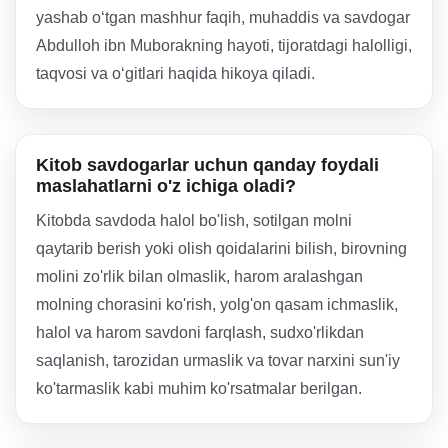
yashab oʻtgan mashhur faqih, muhaddis va savdogar
Abdulloh ibn Muborakning hayoti, tijoratdagi halolligi,
taqvosi va oʻgitlari haqida hikoya qiladi.
Kitob savdogarlar uchun qanday foydali
maslahatlarni o'z ichiga oladi?
Kitobda savdoda halol bo'lish, sotilgan molni
qaytarib berish yoki olish qoidalarini bilish, birovning
molini zo'rlik bilan olmaslik, harom aralashgan
molning chorasini ko'rish, yolg'on qasam ichmaslik,
halol va harom savdoni farqlash, sudxo'rlikdan
saqlanish, tarozidan urmaslik va tovar narxini sun'iy
ko'tarmaslik kabi muhim ko'rsatmalar berilgan.