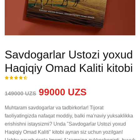
Savdogarlar Ustozi yoxud
Haqiqiy Omad Kaliti kitobi
99000 UZS
149000 UZS
Muhtaram savdogarlar va tadbirkorlar! Tijorat 
faoliyatingizda nafaqat moddiy, balki ma'naviy yuksaklikka 
erishishni istaysizmi? Unda "Savdogarlar Ustozi yoxud 
Haqiqiy Omad Kaliti" kitobi aynan siz uchun yozilgan! 