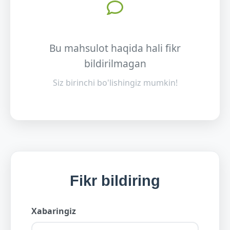
Bu mahsulot haqida hali fikr
bildirilmagan
Siz birinchi bo'lishingiz mumkin!
Fikr bildiring
Xabaringiz