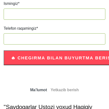
Ismingiz
*
Telefon raqamingiz
*
Ma'lumot
Yetkazib berish
"Savdogarlar Ustozi yoxud Haqiqiy