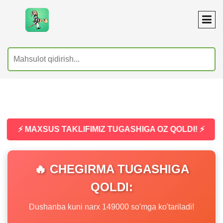
⚡ MAXSUS TAKLIFIMIZ TUGASHIGA OZ QOLDI! ⚡
🔥 CHEGIRMA TUGASHIGA
QOLDI:
Dushanba kuni narx 149000 so'mga ko'tariladi!