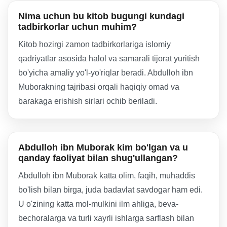
Nima uchun bu kitob bugungi kundagi
tadbirkorlar uchun muhim?
Kitob hozirgi zamon tadbirkorlariga islomiy
qadriyatlar asosida halol va samarali tijorat yuritish
bo'yicha amaliy yo'l-yo'riqlar beradi. Abdulloh ibn
Muborakning tajribasi orqali haqiqiy omad va
barakaga erishish sirlari ochib beriladi.
Abdulloh ibn Muborak kim bo'lgan va u
qanday faoliyat bilan shug'ullangan?
Abdulloh ibn Muborak katta olim, faqih, muhaddis
bo'lish bilan birga, juda badavlat savdogar ham edi.
U o'zining katta mol-mulkini ilm ahliga, beva-
bechoralarga va turli xayrli ishlarga sarflash bilan