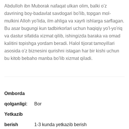
Abdulloh ibn Muborak nafaqat ulkan olim, balki o'z 
davrining boy-badavlat savdogari bo'lib, topgan mol-
mulkini Alloh yo'lida, ilm ahliga va xayrli ishlarga sarflagan. 
Bu asar bugungi kun tadbirkorlari uchun haqiqiy yo'l-yo'riq 
va dastur sifatida xizmat qilib, ishingizda baraka va omad 
kalitini topishga yordam beradi. Halol tijorat tamoyillari 
asosida o'z biznesini qurishni istagan har bir kishi uchun 
bu kitob bebaho manba bo'lib xizmat qiladi.
Omborda
qolganligi:
Bor
Yetkazib
berish
1-3 kunda yetkazib berish