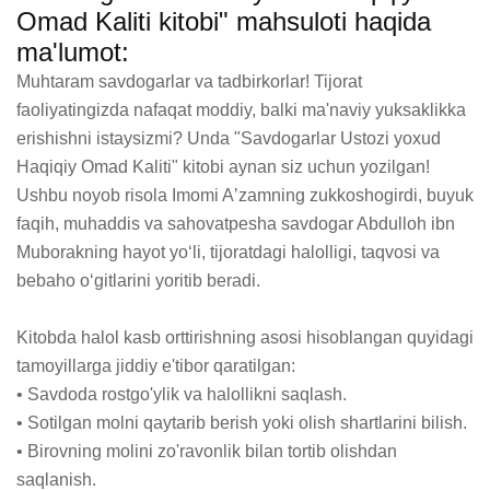
Omad Kaliti kitobi" mahsuloti haqida
ma'lumot:
Muhtaram savdogarlar va tadbirkorlar! Tijorat 
faoliyatingizda nafaqat moddiy, balki ma'naviy yuksaklikka 
erishishni istaysizmi? Unda "Savdogarlar Ustozi yoxud 
Haqiqiy Omad Kaliti" kitobi aynan siz uchun yozilgan! 
Ushbu noyob risola Imomi Aʼzamning zukkoshogirdi, buyuk 
faqih, muhaddis va sahovatpesha savdogar Abdulloh ibn 
Muborakning hayot yoʻli, tijoratdagi halolligi, taqvosi va 
bebaho oʻgitlarini yoritib beradi.

Kitobda halol kasb orttirishning asosi hisoblangan quyidagi 
tamoyillarga jiddiy e'tibor qaratilgan: 

• Savdoda rostgo'ylik va halollikni saqlash.

• Sotilgan molni qaytarib berish yoki olish shartlarini bilish.

• Birovning molini zo'ravonlik bilan tortib olishdan 
saqlanish.
