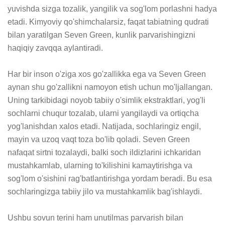
yuvishda sizga tozalik, yangilik va sog'lom porlashni hadya 
etadi. Kimyoviy qo'shimchalarsiz, faqat tabiatning qudrati 
bilan yaratilgan Seven Green, kunlik parvarishingizni 
haqiqiy zavqqa aylantiradi.

Har bir inson o'ziga xos go'zallikka ega va Seven Green 
aynan shu go'zallikni namoyon etish uchun mo'ljallangan. 
Uning tarkibidagi noyob tabiiy o'simlik ekstraktlari, yog'li 
sochlarni chuqur tozalab, ularni yangilaydi va ortiqcha 
yog'lanishdan xalos etadi. Natijada, sochlaringiz engil, 
mayin va uzoq vaqt toza bo'lib qoladi. Seven Green 
nafaqat sirtni tozalaydi, balki soch ildizlarini ichkaridan 
mustahkamlab, ularning to'kilishini kamaytirishga va 
sog'lom o'sishini rag'batlantirishga yordam beradi. Bu esa 
sochlaringizga tabiiy jilo va mustahkamlik bag'ishlaydi.

Ushbu sovun terini ham unutilmas parvarish bilan 