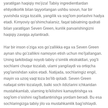
yaratilgan haqiqiy mo'jiza! Tabiiy ingredientlardan 
ehtiyotkorlik bilan tayyorlangan ushbu sovun, har bir 
yuvishda sizga tozalik, yangilik va sog'lom porlashni hadya 
etadi. Kimyoviy qo'shimchalarsiz, faqat tabiatning qudrati 
bilan yaratilgan Seven Green, kunlik parvarishingizni 
haqiqiy zavqqa aylantiradi.

Har bir inson o'ziga xos go'zallikka ega va Seven Green 
aynan shu go'zallikni namoyon etish uchun mo'ljallangan. 
Uning tarkibidagi noyob tabiiy o'simlik ekstraktlari, yog'li 
sochlarni chuqur tozalab, ularni yangilaydi va ortiqcha 
yog'lanishdan xalos etadi. Natijada, sochlaringiz engil, 
mayin va uzoq vaqt toza bo'lib qoladi. Seven Green 
nafaqat sirtni tozalaydi, balki soch ildizlarini ichkaridan 
mustahkamlab, ularning to'kilishini kamaytirishga va 
sog'lom o'sishini rag'batlantirishga yordam beradi. Bu esa 
sochlaringizga tabiiy jilo va mustahkamlik bag'ishlaydi.
