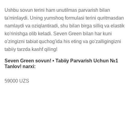
Ushbu sovun terini ham unutilmas parvarish bilan 
ta'minlaydi. Uning yumshoq formulasi terini quritmasdan 
namlaydi va oziqlantiradi, shu bilan birga silliq va elastik 
ko'rinishga olib keladi. Seven Green bilan har kuni 
o'zingizni tabiat quchog'ida his eting va go'zalligingizni 
tabiiy tarzda kashf qiling!
Seven Green sovun! • Tabiiy Parvarish Uchun №1
Tanlov! narxi:
59000 UZS