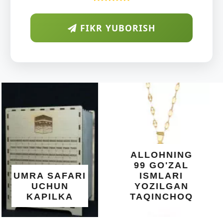
FIKR YUBORISH
ARAB
DIYORIDA
O'SUVCHI
KUNDUR
DARAXTINING
SHIFOBAXSH
YELIMI: AQL,
XOTIRA VA
ALLOHNING
UMUMIY
99 GO'ZAL
SALOMATLIK
ISMLARI
UCHUN
YOZILGAN
BEBAHO
TAQINCHOQ
NE'MAT