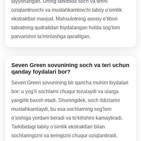
tayyorlangan. Uning tarkibida soch va terini
oziqlantiruvchi va mustahkamlovchi tabiiy o'simlik
ekstraktlari mavjud. Mahsulotning asosiy e'tibori
tabiatning qudratidan foydalangan holda sog'lom
parvarishni ta'minlashga qaratilgan.
Seven Green sovunining soch va teri uchun
qanday foydalari bor?
Seven Green sovunining bir qancha muhim foydalari
bor: u yog'li sochlarni chuqur tozalaydi va ularga
yangilik baxsh etadi. Shuningdek, soch ildizlarini
mustahkamlaydi, bu esa sochlarning sog'lom
o'sishiga yordam beradi va to'kilishini kamaytiradi.
Tarkibidagi tabiiy o'simlik ekstraktlari bilan
sochlaringizni va teringizni chuqur oziqlantiradi,