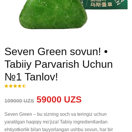
Seven Green sovun! •
Tabiiy Parvarish Uchun
№1 Tanlov!
59000 UZS
109000 UZS
Seven Green – bu sizning soch va teringiz uchun 
yaratilgan haqiqiy mo'jiza! Tabiiy ingredientlardan 
ehtiyotkorlik bilan tayyorlangan ushbu sovun, har bir 