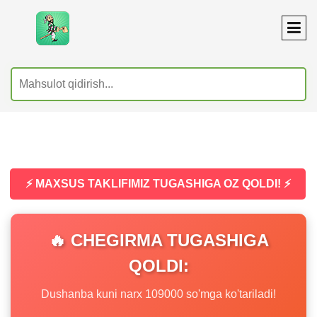
⚡ MAXSUS TAKLIFIMIZ TUGASHIGA OZ QOLDI! ⚡
🔥 CHEGIRMA TUGASHIGA
QOLDI:
Dushanba kuni narx 109000 so'mga ko'tariladi!