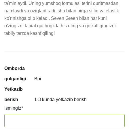
ta'minlaydi. Uning yumshoq formulasi terini quritmasdan 
namlaydi va oziqlantiradi, shu bilan birga silliq va elastik 
ko'rinishga olib keladi. Seven Green bilan har kuni 
o'zingizni tabiat quchog'ida his eting va go'zalligingizni 
tabiiy tarzda kashf qiling!
Omborda
qolganligi:
Bor
Yetkazib
berish
1-3 kunda yetkazib berish
Ismingiz
*