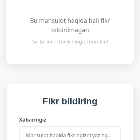
Bu mahsulot haqida hali fikr
bildirilmagan
Siz birinchi bo'lishingiz mumkin!
Fikr bildiring
Xabaringiz