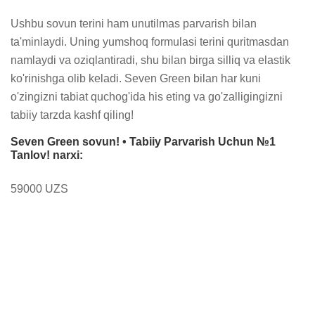
Ushbu sovun terini ham unutilmas parvarish bilan 
ta'minlaydi. Uning yumshoq formulasi terini quritmasdan 
namlaydi va oziqlantiradi, shu bilan birga silliq va elastik 
ko'rinishga olib keladi. Seven Green bilan har kuni 
o'zingizni tabiat quchog'ida his eting va go'zalligingizni 
tabiiy tarzda kashf qiling!
Seven Green sovun! • Tabiiy Parvarish Uchun №1
Tanlov! narxi:
59000 UZS