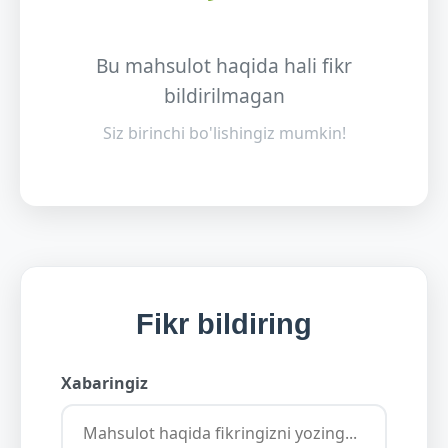
Bu mahsulot haqida hali fikr
bildirilmagan
Siz birinchi bo'lishingiz mumkin!
Fikr bildiring
Xabaringiz