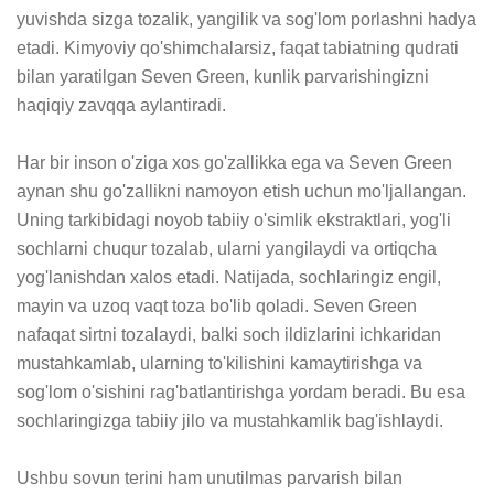
yuvishda sizga tozalik, yangilik va sog'lom porlashni hadya 
etadi. Kimyoviy qo'shimchalarsiz, faqat tabiatning qudrati 
bilan yaratilgan Seven Green, kunlik parvarishingizni 
haqiqiy zavqqa aylantiradi.

Har bir inson o'ziga xos go'zallikka ega va Seven Green 
aynan shu go'zallikni namoyon etish uchun mo'ljallangan. 
Uning tarkibidagi noyob tabiiy o'simlik ekstraktlari, yog'li 
sochlarni chuqur tozalab, ularni yangilaydi va ortiqcha 
yog'lanishdan xalos etadi. Natijada, sochlaringiz engil, 
mayin va uzoq vaqt toza bo'lib qoladi. Seven Green 
nafaqat sirtni tozalaydi, balki soch ildizlarini ichkaridan 
mustahkamlab, ularning to'kilishini kamaytirishga va 
sog'lom o'sishini rag'batlantirishga yordam beradi. Bu esa 
sochlaringizga tabiiy jilo va mustahkamlik bag'ishlaydi.

Ushbu sovun terini ham unutilmas parvarish bilan 