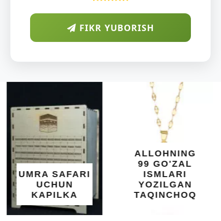
FIKR YUBORISH
ARAB
DIYORIDA
O'SUVCHI
KUNDUR
DARAXTINING
SHIFOBAXSH
YELIMI: AQL,
XOTIRA VA
ALLOHNING
UMUMIY
99 GO'ZAL
SALOMATLIK
ISMLARI
UCHUN
YOZILGAN
BEBAHO
TAQINCHOQ
NE'MAT