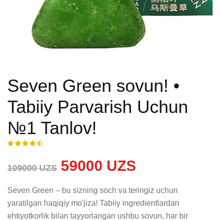
Seven Green sovun! •
Tabiiy Parvarish Uchun
№1 Tanlov!
59000 UZS
109000 UZS
Seven Green – bu sizning soch va teringiz uchun 
yaratilgan haqiqiy mo'jiza! Tabiiy ingredientlardan 
ehtiyotkorlik bilan tayyorlangan ushbu sovun, har bir 