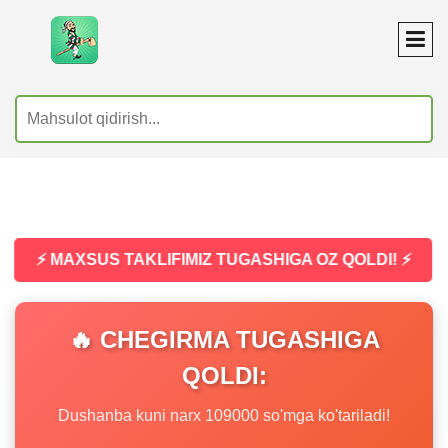
⚡ MAXSUS TAKLIFIMIZ TUGASHIGA OZ QOLDI! ⚡
🔥 CHEGIRMA TUGASHIGA
QOLDI:
Dushanba kuni narx 109000 so'mga ko'tariladi!