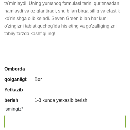
ta'minlaydi. Uning yumshoq formulasi terini quritmasdan 
namlaydi va oziqlantiradi, shu bilan birga silliq va elastik 
ko'rinishga olib keladi. Seven Green bilan har kuni 
o'zingizni tabiat quchog'ida his eting va go'zalligingizni 
tabiiy tarzda kashf qiling!
Omborda
qolganligi:
Bor
Yetkazib
berish
1-3 kunda yetkazib berish
Ismingiz
*