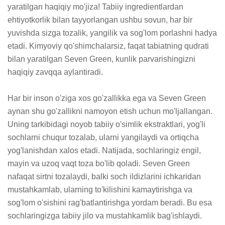
yaratilgan haqiqiy mo'jiza! Tabiiy ingredientlardan 
ehtiyotkorlik bilan tayyorlangan ushbu sovun, har bir 
yuvishda sizga tozalik, yangilik va sog'lom porlashni hadya 
etadi. Kimyoviy qo'shimchalarsiz, faqat tabiatning qudrati 
bilan yaratilgan Seven Green, kunlik parvarishingizni 
haqiqiy zavqqa aylantiradi.

Har bir inson o'ziga xos go'zallikka ega va Seven Green 
aynan shu go'zallikni namoyon etish uchun mo'ljallangan. 
Uning tarkibidagi noyob tabiiy o'simlik ekstraktlari, yog'li 
sochlarni chuqur tozalab, ularni yangilaydi va ortiqcha 
yog'lanishdan xalos etadi. Natijada, sochlaringiz engil, 
mayin va uzoq vaqt toza bo'lib qoladi. Seven Green 
nafaqat sirtni tozalaydi, balki soch ildizlarini ichkaridan 
mustahkamlab, ularning to'kilishini kamaytirishga va 
sog'lom o'sishini rag'batlantirishga yordam beradi. Bu esa 
sochlaringizga tabiiy jilo va mustahkamlik bag'ishlaydi.
