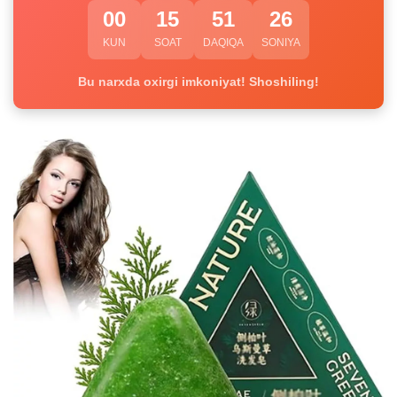
00
15
51
26
KUN
SOAT
DAQIQA
SONIYA
Bu narxda oxirgi imkoniyat! Shoshiling!