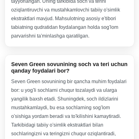
tayyorlangan. Uning tarkibida soch va terini
oziqlantiruvchi va mustahkamlovchi tabiiy o'simlik
ekstraktlari mavjud. Mahsulotning asosiy e'tibori
tabiatning qudratidan foydalangan holda sog'lom
parvarishni ta'minlashga qaratilgan.
Seven Green sovunining soch va teri uchun
qanday foydalari bor?
Seven Green sovunining bir qancha muhim foydalari
bor: u yog'li sochlarni chuqur tozalaydi va ularga
yangilik baxsh etadi. Shuningdek, soch ildizlarini
mustahkamlaydi, bu esa sochlarning sog'lom
o'sishiga yordam beradi va to'kilishini kamaytiradi.
Tarkibidagi tabiiy o'simlik ekstraktlari bilan
sochlaringizni va teringizni chuqur oziqlantiradi,