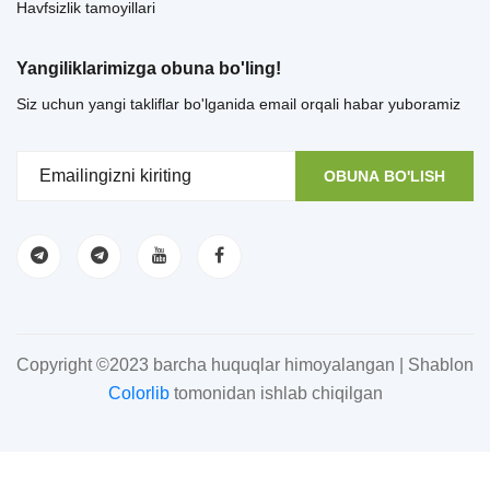
Havfsizlik tamoyillari
Yangiliklarimizga obuna bo'ling!
Siz uchun yangi takliflar bo'lganida email orqali habar yuboramiz
OBUNA BO'LISH
Copyright ©2023 barcha huquqlar himoyalangan | Shablon
Colorlib
tomonidan ishlab chiqilgan