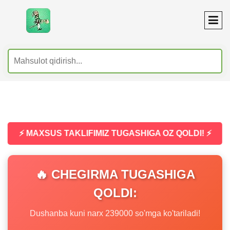
⚡ MAXSUS TAKLIFIMIZ TUGASHIGA OZ QOLDI! ⚡
🔥 CHEGIRMA TUGASHIGA
QOLDI:
Dushanba kuni narx 239000 so'mga ko'tariladi!