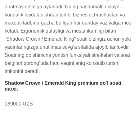
ajralmas qismiga aylanadi. Uning hashamatli dizayni 
kundalik foydalanishdan tortib, biznes uchrashuvlari va 
maxsus tadbirlargacha bo‘lgan har qanday vaziyatga mos 
keladi. Ergonomik qulayligi va mustahkamligi bilan 
“Shadow Crown / Emerald King” soati o‘zingiz uchun yoki 
yaqinlaringizga unutilmas sovg‘a sifatida ajoyib tanlovdir. 
Soatning qo‘shimcha yoritish funksiyali strelkalari va soat 
belgilari qorong‘uda ham vaqtni aniq ko‘rsatib turish 
imkonini beradi.
Shadow Crown / Emerald King premium qo‘l soati
narxi:
189000 UZS