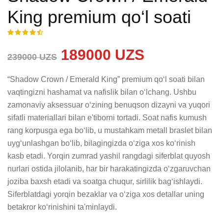
King premium qo‘l soati
189000 UZS
239000 UZS
“Shadow Crown / Emerald King” premium qo‘l soati bilan 
vaqtingizni hashamat va nafislik bilan o‘lchang. Ushbu 
zamonaviy aksessuar o‘zining benuqson dizayni va yuqori 
sifatli materiallari bilan e'tiborni tortadi. Soat nafis kumush 
rang korpusga ega bo‘lib, u mustahkam metall braslet bilan 
uyg‘unlashgan bo‘lib, bilagingizda o‘ziga xos ko‘rinish 
kasb etadi. Yorqin zumrad yashil rangdagi siferblat quyosh 
nurlari ostida jilolanib, har bir harakatingizda o‘zgaruvchan 
joziba baxsh etadi va soatga chuqur, sirlilik bag‘ishlaydi. 
Siferblatdagi yorqin bezaklar va o‘ziga xos detallar uning 
betakror ko‘rinishini ta'minlaydi.
