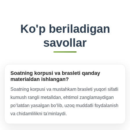
Ko'p beriladigan
savollar
Soatning korpusi va brasleti qanday
materialdan ishlangan?
Soatning korpusi va mustahkam brasleti yuqori sifatli
kumush rangli metalldan, ehtimol zanglamaydigan
po‘latdan yasalgan bo‘lib, uzoq muddatli foydalanish
va chidamlilikni ta'minlaydi.