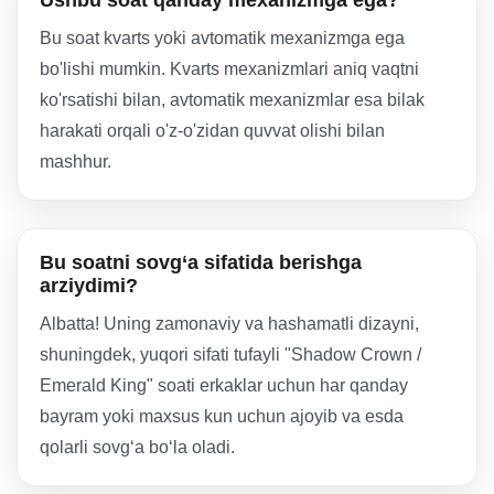
Ushbu soat qanday mexanizmga ega?
Bu soat kvarts yoki avtomatik mexanizmga ega
bo'lishi mumkin. Kvarts mexanizmlari aniq vaqtni
ko'rsatishi bilan, avtomatik mexanizmlar esa bilak
harakati orqali o'z-o'zidan quvvat olishi bilan
mashhur.
Bu soatni sovg‘a sifatida berishga
arziydimi?
Albatta! Uning zamonaviy va hashamatli dizayni,
shuningdek, yuqori sifati tufayli "Shadow Crown /
Emerald King" soati erkaklar uchun har qanday
bayram yoki maxsus kun uchun ajoyib va esda
qolarli sovg‘a bo‘la oladi.