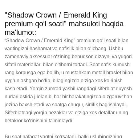
"Shadow Crown / Emerald King
premium qo‘l soati" mahsuloti haqida
ma'lumot:
“Shadow Crown / Emerald King” premium qo‘l soati bilan 
vaqtingizni hashamat va nafislik bilan o‘lchang. Ushbu 
zamonaviy aksessuar o‘zining benuqson dizayni va yuqori 
sifatli materiallari bilan e'tiborni tortadi. Soat nafis kumush 
rang korpusga ega bo‘lib, u mustahkam metall braslet bilan 
uyg‘unlashgan bo‘lib, bilagingizda o‘ziga xos ko‘rinish 
kasb etadi. Yorqin zumrad yashil rangdagi siferblat quyosh 
nurlari ostida jilolanib, har bir harakatingizda o‘zgaruvchan 
joziba baxsh etadi va soatga chuqur, sirlilik bag‘ishlaydi. 
Siferblatdagi yorqin bezaklar va o‘ziga xos detallar uning 
betakror ko‘rinishini ta'minlaydi.

Bu soat nafaqat vaqtni ko‘rsatadi, balki uslubingizning 