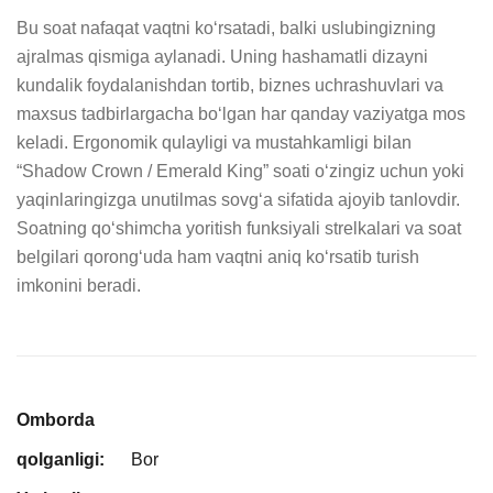
Bu soat nafaqat vaqtni ko‘rsatadi, balki uslubingizning 
ajralmas qismiga aylanadi. Uning hashamatli dizayni 
kundalik foydalanishdan tortib, biznes uchrashuvlari va 
maxsus tadbirlargacha bo‘lgan har qanday vaziyatga mos 
keladi. Ergonomik qulayligi va mustahkamligi bilan 
“Shadow Crown / Emerald King” soati o‘zingiz uchun yoki 
yaqinlaringizga unutilmas sovg‘a sifatida ajoyib tanlovdir. 
Soatning qo‘shimcha yoritish funksiyali strelkalari va soat 
belgilari qorong‘uda ham vaqtni aniq ko‘rsatib turish 
imkonini beradi.
Omborda
qolganligi:
Bor