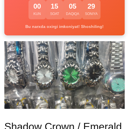
00
15
05
28
KUN
SOAT
DAQIQA
SONIYA
Bu narxda oxirgi imkoniyat! Shoshiling!
Shadow Crown / Emerald