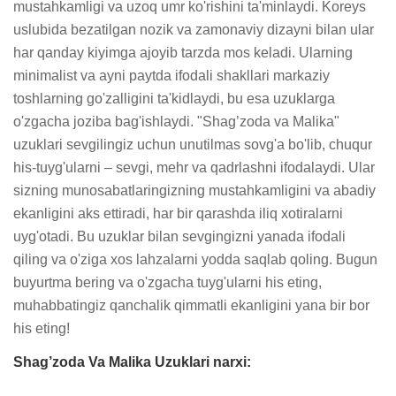
mustahkamligi va uzoq umr ko'rishini ta'minlaydi. Koreys 
uslubida bezatilgan nozik va zamonaviy dizayni bilan ular 
har qanday kiyimga ajoyib tarzda mos keladi. Ularning 
minimalist va ayni paytda ifodali shakllari markaziy 
toshlarning go'zalligini ta'kidlaydi, bu esa uzuklarga 
o'zgacha joziba bag'ishlaydi. "Shag’zoda va Malika" 
uzuklari sevgilingiz uchun unutilmas sovg'a bo'lib, chuqur 
his-tuyg'ularni – sevgi, mehr va qadrlashni ifodalaydi. Ular 
sizning munosabatlaringizning mustahkamligini va abadiy 
ekanligini aks ettiradi, har bir qarashda iliq xotiralarni 
uyg'otadi. Bu uzuklar bilan sevgingizni yanada ifodali 
qiling va o'ziga xos lahzalarni yodda saqlab qoling. Bugun 
buyurtma bering va o'zgacha tuyg'ularni his eting, 
muhabbatingiz qanchalik qimmatli ekanligini yana bir bor 
his eting!
Shag’zoda Va Malika Uzuklari narxi: