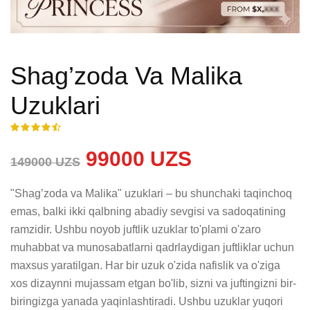
Shag’zoda Va Malika
Uzuklari
99000 UZS
149000 UZS
"Shag’zoda va Malika" uzuklari – bu shunchaki taqinchoq 
emas, balki ikki qalbning abadiy sevgisi va sadoqatining 
ramzidir. Ushbu noyob juftlik uzuklar to'plami o'zaro 
muhabbat va munosabatlarni qadrlaydigan juftliklar uchun 
maxsus yaratilgan. Har bir uzuk o'zida nafislik va o'ziga 
xos dizaynni mujassam etgan bo'lib, sizni va juftingizni bir-
biringizga yanada yaqinlashtiradi. Ushbu uzuklar yuqori 