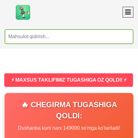
⚡ MAXSUS TAKLIFIMIZ TUGASHIGA OZ QOLDI! ⚡
🔥 CHEGIRMA TUGASHIGA
QOLDI:
Dushanba kuni narx 149000 so'mga ko'tariladi!