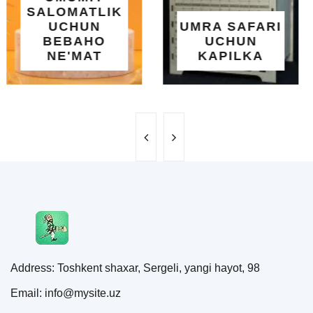
O'RNATILUVCHI
UMRA SAFARI
YOZGI
UCHUN
SALQINLIK VA
KAPILKA
MAROQ
Address: Toshkent shaxar, Sergeli, yangi hayot, 98
Email: info@mysite.uz