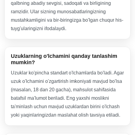
qalbning abadiy sevgisi, sadoqati va birligining
ramzidir. Ular sizning munosabatlaringizning
mustahkamligini va bir-biringizga bo'lgan chuqur his-
tuyg'ularingizni ifodalaydi.
Uzuklarning o'lchamini qanday tanlashim
mumkin?
Uzuklar ko'pincha standart o'lchamlarda bo'ladi. Agar
uzuk o'lchamini o'zgartirish imkoniyati mavjud bo'lsa
(masalan, 18 dan 20 gacha), mahsulot sahifasida
batafsil ma'lumot beriladi. Eng yaxshi moslikni
ta'minlash uchun mavjud uzuklardan birini o'lchash
yoki yaqinlaringizdan maslahat olish tavsiya etiladi.