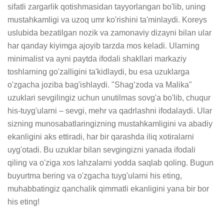
sifatli zargarlik qotishmasidan tayyorlangan bo'lib, uning 
mustahkamligi va uzoq umr ko'rishini ta'minlaydi. Koreys 
uslubida bezatilgan nozik va zamonaviy dizayni bilan ular 
har qanday kiyimga ajoyib tarzda mos keladi. Ularning 
minimalist va ayni paytda ifodali shakllari markaziy 
toshlarning go'zalligini ta'kidlaydi, bu esa uzuklarga 
o'zgacha joziba bag'ishlaydi. "Shag’zoda va Malika" 
uzuklari sevgilingiz uchun unutilmas sovg'a bo'lib, chuqur 
his-tuyg'ularni – sevgi, mehr va qadrlashni ifodalaydi. Ular 
sizning munosabatlaringizning mustahkamligini va abadiy 
ekanligini aks ettiradi, har bir qarashda iliq xotiralarni 
uyg'otadi. Bu uzuklar bilan sevgingizni yanada ifodali 
qiling va o'ziga xos lahzalarni yodda saqlab qoling. Bugun 
buyurtma bering va o'zgacha tuyg'ularni his eting, 
muhabbatingiz qanchalik qimmatli ekanligini yana bir bor 
his eting!