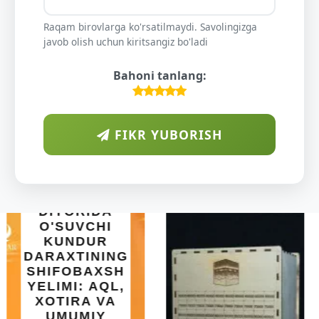
Raqam birovlarga ko'rsatilmaydi. Savolingizga
javob olish uchun kiritsangiz bo'ladi
Bahoni tanlang:
FIKR YUBORISH
INTEX EASY
SET BASSEYN
| 183X51 SM |
OSON