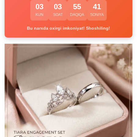
03
03
55
41
KUN
SOAT
DAQIQA
SONIYA
Bu narxda oxirgi imkoniyat! Shoshiling!