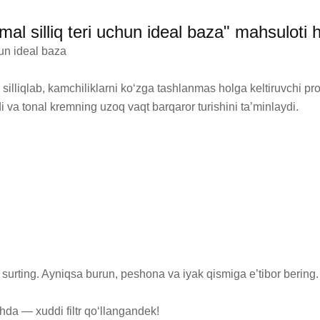
 silliq teri uchun ideal baza" mahsuloti 
n ideal baza

illiqlab, kamchiliklarni ko‘zga tashlanmas holga keltiruvchi pro
adi va tonal kremning uzoq vaqt barqaror turishini ta’minlaydi.

surting. Ayniqsa burun, peshona va iyak qismiga e’tibor bering.
nishda — xuddi filtr qo‘llangandek!