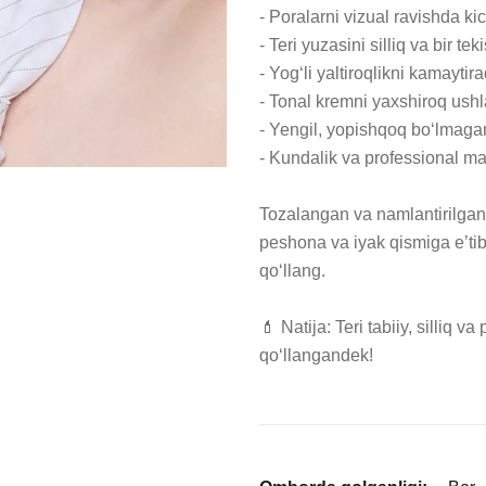
- Poralarni vizual ravishda kic
- Teri yuzasini silliq va bir teki
- Yog‘li yaltiroqlikni kamaytirad
- Tonal kremni yaxshiroq ushla
- Yengil, yopishqoq bo‘lmagan
- Kundalik va professional m
Tozalangan va namlantirilgan 
peshona va iyak qismiga e’tib
qo‘llang.

💄 Natija: Teri tabiiy, silliq va
qo‘llangandek!