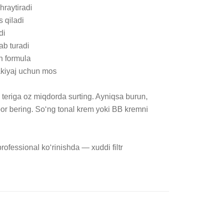
hraytiradi

s qiladi

i

b turadi

 formula

akiyaj uchun mos

teriga oz miqdorda surting. Ayniqsa burun, 
or bering. So‘ng tonal krem yoki BB kremni 
 professional ko‘rinishda — xuddi filtr 