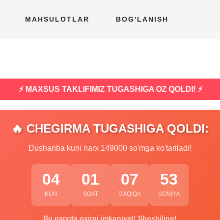
MAHSULOTLAR
BOG'LANISH
⚡ MAXSUS TAKLIFIMIZ TUGASHIGA OZ QOLDI! ⚡
🔥 CHEGIRMA TUGASHIGA QOLDI:
Dushanba kuni narx 149000 so'mga ko'tariladi!
04
01
07
52
KUN
SOAT
DAQIQA
SONIYA
Bu narxda oxirgi imkoniyat! Shoshiling!