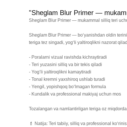
"Sheglam Blur Primer — mukammal
Sheglam Blur Primer — mukammal silliq teri uchu
Sheglam Blur Primer — bo‘yanishdan oldin terini s
teriga tez singadi, yog‘li yaltiroqlikni nazorat qil
- Poralarni vizual ravishda kichraytiradi

- Teri yuzasini silliq va bir tekis qiladi

- Yog‘li yaltiroqlikni kamaytiradi

- Tonal kremni yaxshiroq ushlab turadi

- Yengil, yopishqoq bo‘lmagan formula

- Kundalik va professional makiyaj uchun mos

Tozalangan va namlantirilgan teriga oz miqdorda 
💄 Natija: Teri tabiiy, silliq va professional ko‘ri