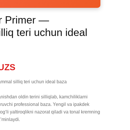
r Primer —
iq teri uchun ideal
UZS
al silliq teri uchun ideal baza

hdan oldin terini silliqlab, kamchiliklarni 
ruvchi professional baza. Yengil va ipakdek 
og‘li yaltiroqlikni nazorat qiladi va tonal kremning 
’minlaydi.
