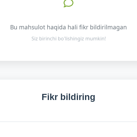
Bu mahsulot haqida hali fikr bildirilmagan
Siz birinchi bo'lishingiz mumkin!
Fikr bildiring