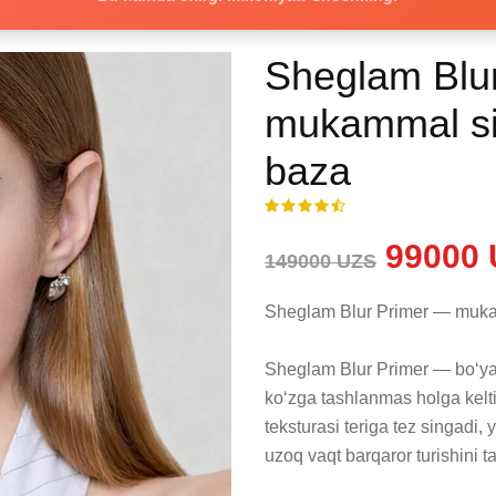
Sheglam Blu
mukammal sill
baza
99000 
149000 UZS
Sheglam Blur Primer — mukamm
Sheglam Blur Primer — bo‘yanis
ko‘zga tashlanmas holga kelti
teksturasi teriga tez singadi, y
uzoq vaqt barqaror turishini ta