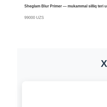
Sheglam Blur Primer — mukammal silliq teri u
99000 UZS
X