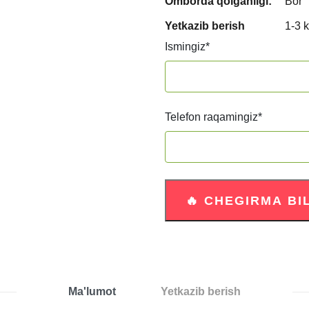
Omborda qolganligi:
Bor
Yetkazib berish
1-3 
Ismingiz
*
Telefon raqamingiz
*
Ma'lumot
Yetkazib berish