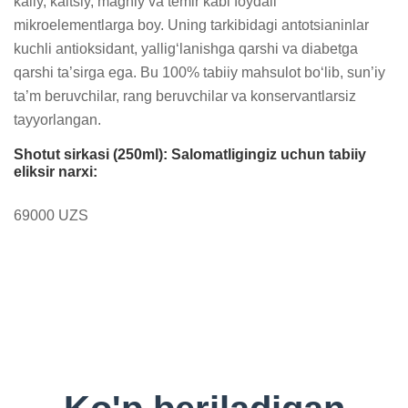
kaliy, kaltsiy, magniy va temir kabi foydali 
mikroelementlarga boy. Uning tarkibidagi antotsianinlar 
kuchli antioksidant, yallig‘lanishga qarshi va diabetga 
qarshi ta’sirga ega. Bu 100% tabiiy mahsulot bo‘lib, sun’iy 
ta’m beruvchilar, rang beruvchilar va konservantlarsiz 
tayyorlangan.
Shotut sirkasi (250ml): Salomatligingiz uchun tabiiy
eliksir narxi:
69000 UZS