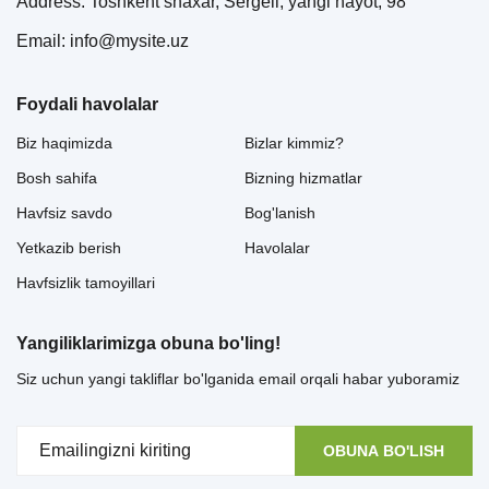
Address: Toshkent shaxar, Sergeli, yangi hayot, 98
Email: info@mysite.uz
Foydali havolalar
Biz haqimizda
Bizlar kimmiz?
Bosh sahifa
Bizning hizmatlar
Havfsiz savdo
Bog'lanish
Yetkazib berish
Havolalar
Havfsizlik tamoyillari
Yangiliklarimizga obuna bo'ling!
Siz uchun yangi takliflar bo'lganida email orqali habar yuboramiz
OBUNA BO'LISH