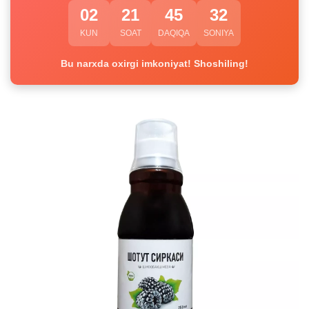
02
21
45
32
KUN
SOAT
DAQIQA
SONIYA
Bu narxda oxirgi imkoniyat! Shoshiling!