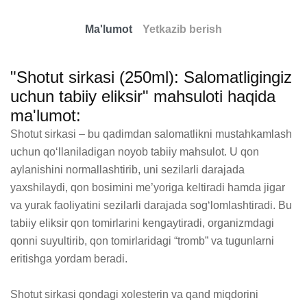
Ma'lumot
Yetkazib berish
"Shotut sirkasi (250ml): Salomatligingiz
uchun tabiiy eliksir" mahsuloti haqida
ma'lumot:
Shotut sirkasi – bu qadimdan salomatlikni mustahkamlash 
uchun qo‘llaniladigan noyob tabiiy mahsulot. U qon 
aylanishini normallashtirib, uni sezilarli darajada 
yaxshilaydi, qon bosimini me’yoriga keltiradi hamda jigar 
va yurak faoliyatini sezilarli darajada sog‘lomlashtiradi. Bu 
tabiiy eliksir qon tomirlarini kengaytiradi, organizmdagi 
qonni suyultirib, qon tomirlaridagi “tromb” va tugunlarni 
eritishga yordam beradi.

Shotut sirkasi qondagi xolesterin va qand miqdorini 