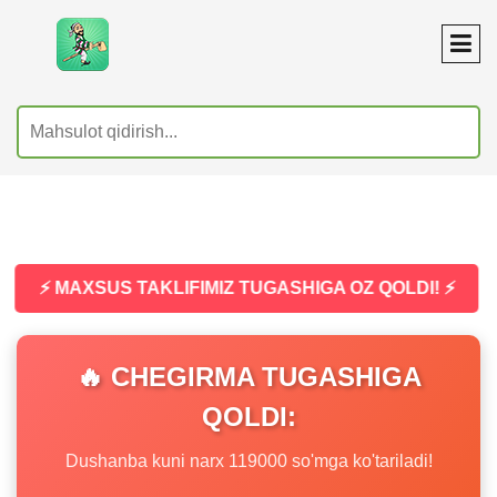
⚡ MAXSUS TAKLIFIMIZ TUGASHIGA OZ QOLDI! ⚡
🔥 CHEGIRMA TUGASHIGA
QOLDI:
Dushanba kuni narx 119000 so'mga ko'tariladi!