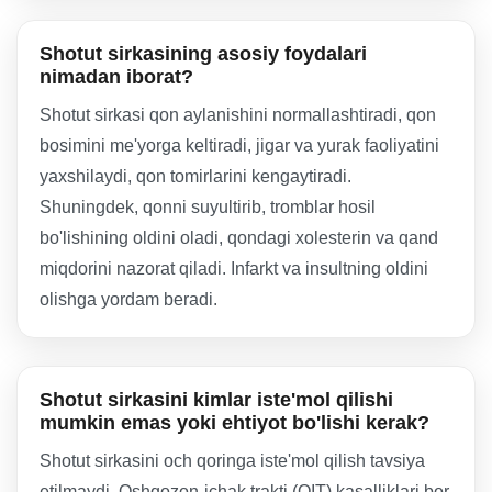
Shotut sirkasining asosiy foydalari
nimadan iborat?
Shotut sirkasi qon aylanishini normallashtiradi, qon
bosimini me'yorga keltiradi, jigar va yurak faoliyatini
yaxshilaydi, qon tomirlarini kengaytiradi.
Shuningdek, qonni suyultirib, tromblar hosil
bo'lishining oldini oladi, qondagi xolesterin va qand
miqdorini nazorat qiladi. Infarkt va insultning oldini
olishga yordam beradi.
Shotut sirkasini kimlar iste'mol qilishi
mumkin emas yoki ehtiyot bo'lishi kerak?
Shotut sirkasini och qoringa iste'mol qilish tavsiya
etilmaydi. Oshqozon-ichak trakti (OIT) kasalliklari bor