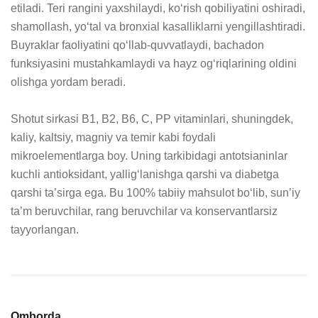
etiladi. Teri rangini yaxshilaydi, ko‘rish qobiliyatini oshiradi, 
shamollash, yo‘tal va bronxial kasalliklarni yengillashtiradi. 
Buyraklar faoliyatini qo‘llab-quvvatlaydi, bachadon 
funksiyasini mustahkamlaydi va hayz og‘riqlarining oldini 
olishga yordam beradi.

Shotut sirkasi B1, B2, B6, C, PP vitaminlari, shuningdek, 
kaliy, kaltsiy, magniy va temir kabi foydali 
mikroelementlarga boy. Uning tarkibidagi antotsianinlar 
kuchli antioksidant, yallig‘lanishga qarshi va diabetga 
qarshi ta’sirga ega. Bu 100% tabiiy mahsulot bo‘lib, sun’iy 
ta’m beruvchilar, rang beruvchilar va konservantlarsiz 
tayyorlangan.
Omborda