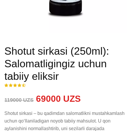
Shotut sirkasi (250ml):
Salomatligingiz uchun
tabiiy eliksir
69000 UZS
119000 UZS
Shotut sirkasi – bu qadimdan salomatlikni mustahkamlash 
uchun qo‘llaniladigan noyob tabiiy mahsulot. U qon 
aylanishini normallashtirib, uni sezilarli darajada 