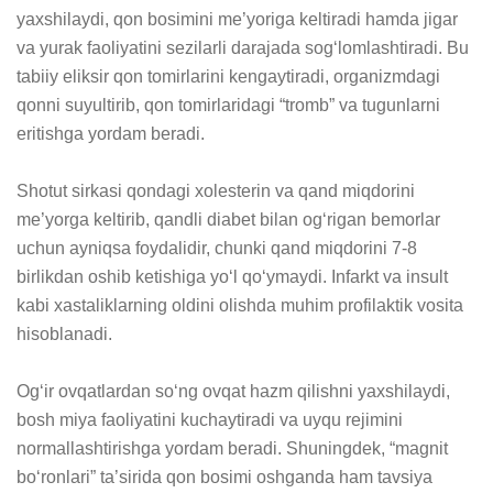
yaxshilaydi, qon bosimini me’yoriga keltiradi hamda jigar 
va yurak faoliyatini sezilarli darajada sog‘lomlashtiradi. Bu 
tabiiy eliksir qon tomirlarini kengaytiradi, organizmdagi 
qonni suyultirib, qon tomirlaridagi “tromb” va tugunlarni 
eritishga yordam beradi.

Shotut sirkasi qondagi xolesterin va qand miqdorini 
me’yorga keltirib, qandli diabet bilan og‘rigan bemorlar 
uchun ayniqsa foydalidir, chunki qand miqdorini 7-8 
birlikdan oshib ketishiga yo‘l qo‘ymaydi. Infarkt va insult 
kabi xastaliklarning oldini olishda muhim profilaktik vosita 
hisoblanadi.

Og‘ir ovqatlardan so‘ng ovqat hazm qilishni yaxshilaydi, 
bosh miya faoliyatini kuchaytiradi va uyqu rejimini 
normallashtirishga yordam beradi. Shuningdek, “magnit 
bo‘ronlari” ta’sirida qon bosimi oshganda ham tavsiya 