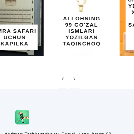
YELIMI: AQL,
XOTIRA VA
ALLOHNING
UMUMIY
99 GO'ZAL
SALOMATLIK
ISMLARI
UCHUN
YOZILGAN
BEBAHO
TAQINCHOQ
NE'MAT