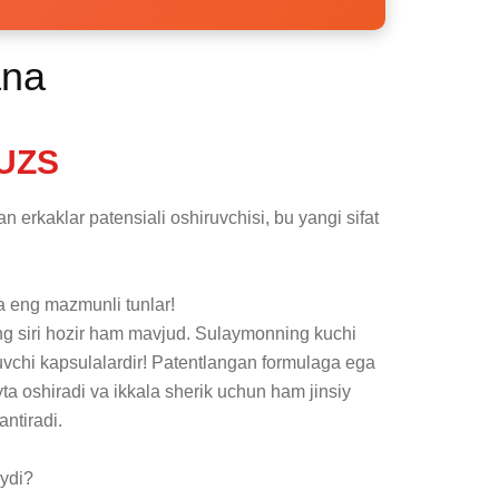
ana
UZS
erkaklar patensiali oshiruvchisi, bu yangi sifat 
va eng mazmunli tunlar!

ituvchi kapsulalardir! Patentlangan formulaga ega 
ta oshiradi va ikkala sherik uchun ham jinsiy 
tiradi. 

ydi?
