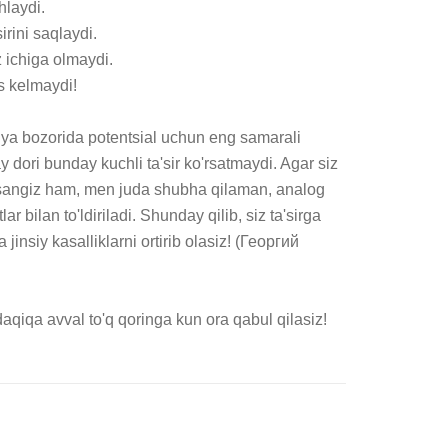
laydi.

rini saqlaydi.

 ichiga olmaydi.

s kelmaydi!

a bozorida potentsial uchun eng samarali 
dori bunday kuchli ta'sir ko'rsatmaydi. Agar siz 
sangiz ham, men juda shubha qilaman, analog 
 bilan to'ldiriladi. Shunday qilib, siz ta'sirga 
insiy kasalliklarni ortirib olasiz! (Георгий 
aqiqa avval to'q qoringa kun ora qabul qilasiz!