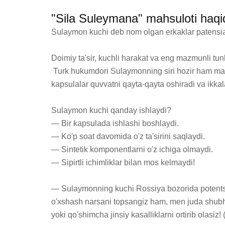
"Sila Suleymana" mahsuloti haqi
Sulaymon kuchi deb nom olgan erkaklar patensiali 
Doimiy ta'sir, kuchli harakat va eng mazmunli tunla
 Turk hukumdori Sulaymonning siri hozir ham mavjud. Sulaymonning kuchi jinsiy faoliyatning tabiiy oshituvchi kapsulalardir! Patentlangan formulaga ega 
kapsulalar quvvatni qayta-qayta oshiradi va ikkal
Sulaymon kuchi qanday ishlaydi?

— Bir kapsulada ishlashi boshlaydi.

— Ko'p soat davomida o'z ta'sirini saqlaydi.

— Sintetik komponentlarni o'z ichiga olmaydi.

— Sipirtli ichimliklar bilan mos kelmaydi!

— Sulaymonning kuchi Rossiya bozorida potentsia
o'xshash narsani topsangiz ham, men juda shubha q
yoki qo'shimcha jinsiy kasalliklarni ortirib olasiz