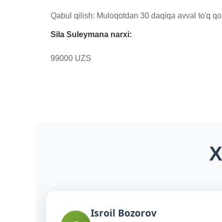
Qabul qilish: Muloqotdan 30 daqiqa avval to'q qor
Sila Suleymana narxi:
99000 UZS
X
Isroil Bozorov