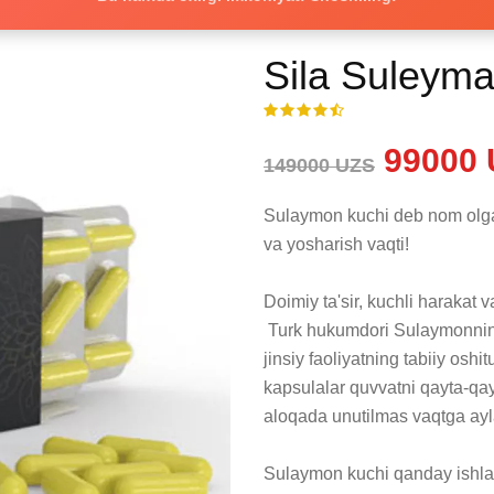
Sila Suleym
99000 
149000 UZS
Sulaymon kuchi deb nom olgan 
va yosharish vaqti!

Doimiy ta'sir, kuchli harakat 
 Turk hukumdori Sulaymonning siri hozir ham mavjud. Sulaymonning kuchi 
jinsiy faoliyatning tabiiy osh
kapsulalar quvvatni qayta-qay
aloqada unutilmas vaqtga aylan
Sulaymon kuchi qanday ishla