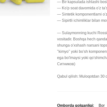
— Bir kapsulada ishlashi bosh
— Ko'p soat davomida o'z ta'si
— Sintetik komponentlarni o'z
— Sipirtli ichimliklar bilan mo
— Sulaymonning kuchi Rossiy
vositadir. Boshqa hech qanday 
shunga o'xshash narsani top
"kimyo" yoki bo'sh komponentlar
ega bo'lmaysi yoki qo'shimcha j
Ситников)

Qabul qilish: Muloqotdan 30 d
Omborda qolganligi:
Bor