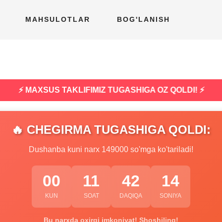
MAHSULOTLAR
BOG'LANISH
⚡ MAXSUS TAKLIFIMIZ TUGASHIGA OZ QOLDI! ⚡
🔥 CHEGIRMA TUGASHIGA QOLDI:
Dushanba kuni narx 149000 so'mga ko'tariladi!
00
11
42
13
KUN
SOAT
DAQIQA
SONIYA
Bu narxda oxirgi imkoniyat! Shoshiling!