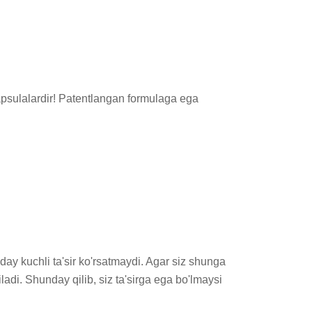


 kuchli ta'sir ko'rsatmaydi. Agar siz shunga 
di. Shunday qilib, siz ta'sirga ega bo'lmaysi 