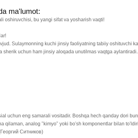
da ma'lumot:
oshiruvchisi, bu yangi sifat va yosharish vaqti!

r!

a sherik uchun ham jinsiy aloqada unutilmas vaqtga aylantiradi. 
l uchun eng samarali vositadir. Boshqa hech qanday dori bunday
ilaman, analog "kimyo" yoki bo'sh komponentlar bilan to'ldirila
! (Георгий Ситников)
