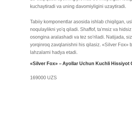
kuchaytiradi va uning davomiyligini uzaytiradi.

Tabiiy komponentlar asosida ishlab chiqilgan, us
noqulaylikni yo'q qiladi. Shaffof, ta'msiz va hidsi
osongina aralashadi va tez so'riladi. Natijada, si
yorqinroq zavqlanishni his qilasiz. «Silver Fox» b
lahzalarni hadya etadi.
«Silver Fox» – Ayollar Uchun Kuchli Hissiyot Q
169000 UZS