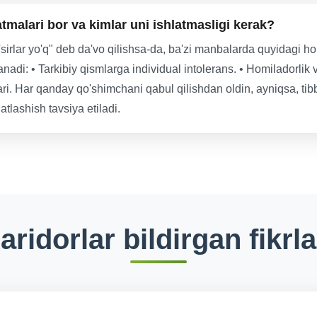
tmalari bor va kimlar uni ishlatmasligi kerak?
'sirlar yo'q" deb da'vo qilishsa-da, ba'zi manbalarda quyidagi ho
anadi: • Tarkibiy qismlarga individual intolerans. • Homiladorlik v
ri. Har qanday qo'shimchani qabul qilishdan oldin, ayniqsa, tibb
tlashish tavsiya etiladi.
aridorlar bildirgan fikrla