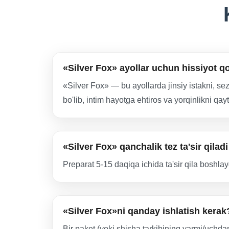
«Silver Fox» ayollar uchun hissiyot q
«Silver Fox» — bu ayollarda jinsiy istakni, se
bo'lib, intim hayotga ehtiros va yorqinlikni qa
«Silver Fox» qanchalik tez ta'sir qila
Preparat 5-15 daqiqa ichida ta'sir qila boshla
«Silver Fox»ni qanday ishlatish kerak
Bir paket (yoki shisha tarkibining yarmi/uchda