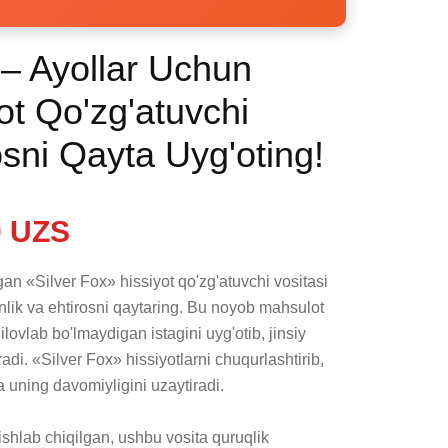
 – Ayollar Uchun
ot Qo'zg'atuvchi
osni Qayta Uyg'oting!
 UZS
an «Silver Fox» hissiyot qo'zg'atuvchi vositasi 
nlik va ehtirosni qaytaring. Bu noyob mahsulot 
lovlab bo'lmaydigan istagini uyg'otib, jinsiy 
radi. «Silver Fox» hissiyotlarni chuqurlashtirib, 
 uning davomiyligini uzaytiradi.

shlab chiqilgan, ushbu vosita quruqlik 