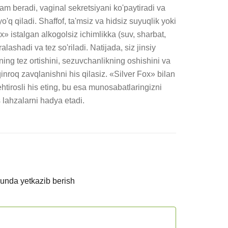
 beradi, vaginal sekretsiyani ko'paytiradi va 
o'q qiladi. Shaffof, ta'msiz va hidsiz suyuqlik yoki 
x» istalgan alkogolsiz ichimlikka (suv, sharbat, 
ashadi va tez so'riladi. Natijada, siz jinsiy 
ing tez ortishini, sezuvchanlikning oshishini va 
nroq zavqlanishni his qilasiz. «Silver Fox» bilan 
ehtirosli his eting, bu esa munosabatlaringizni 
lahzalarni hadya etadi.
kunda yetkazib berish