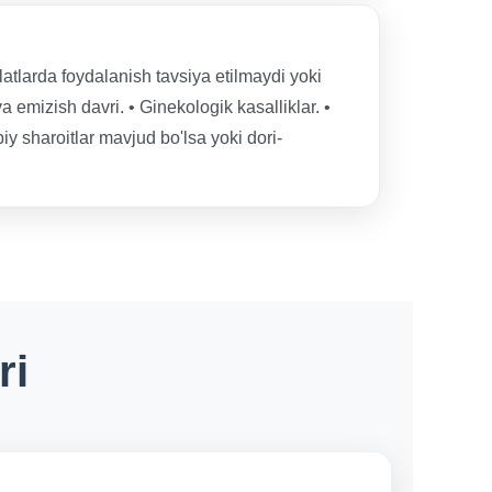
latlarda foydalanish tavsiya etilmaydi yoki
a emizish davri. • Ginekologik kasalliklar. •
iy sharoitlar mavjud bo'lsa yoki dori-
ri