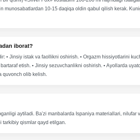
aqin munosabatlardan 10-15 daqiqa oldin qabul qilish kerak. Kuni
adan iborat?
: • Jinsiy istak va faollikni oshirish. • Orgazm hissiyotlarini kuc
bartaraf etish. • Jinsiy sezuvchanlikni oshirish. • Ayollarda uya
a quvonch olib kelish.
ganligi aytiladi. Ba'zi manbalarda Ispaniya materiallari, nilufar 
 tarkibiy qismlar qayd etilgan.