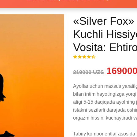
«Silver Fox»
Kuchli Hissiy
Vosita: Ehtir
169000
219000 UZS
Ayollar uchun maxsus yaratilg
bilan intim hayotingizga yorqi
atigi 5-15 daqiqada ayolning ji
istakni sezilarli darajada oshi
orgazm hissini kuchaytiradi va
Tabiiy komponentlar asosida i