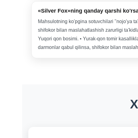
«Silver Fox»ning qanday qarshi ko'rsa
Mahsulotning ko'pgina sotuvchilari "nojo'ya ta
shifokor bilan maslahatlashish zarurligi ta'kidl
Yuqori qon bosimi. • Yurak-qon tomir kasallikla
darmonlar qabul qilinsa, shifokor bilan maslaha
X