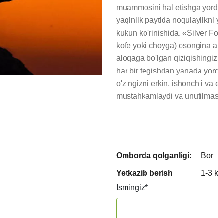
muammosini hal etishga yordam
yaqinlik paytida noqulaylikni y
kukun ko'rinishida, «Silver Fo
kofe yoki choyga) osongina aral
aloqaga bo'lgan qiziqishingizn
har bir tegishdan yanada yorqi
o'zingizni erkin, ishonchli va 
mustahkamlaydi va unutilmas 
Omborda qolganligi:
Bor
Yetkazib berish
1-3 
Ismingiz
*