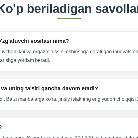
Ko'p beriladigan savolla
o'zg'atuvchi vositasi nima?
zuvchanlikni va orgazm hissini oshirishga qaratilgan innovatsion
ytarishga yordam beradi.
di va uning ta'siri qancha davom etadi?
ydi. Ba'zi manbalarga ko'ra, jinsiy istakning eng yuqori cho'qqi
?
n bir qismi) «Silver Fox» vositasini 100-200 ml hajmdagi istalgan