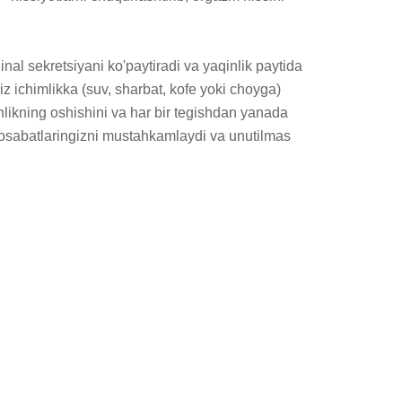
l sekretsiyani ko'paytiradi va yaqinlik paytida 
iz ichimlikka (suv, sharbat, kofe yoki choyga) 
nlikning oshishini va har bir tegishdan yanada 
unosabatlaringizni mustahkamlaydi va unutilmas 