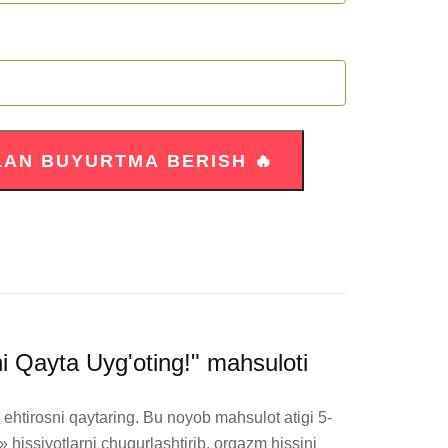
ni Qayta Uyg'oting!" mahsuloti
 ehtirosni qaytaring. Bu noyob mahsulot atigi 5-
» hissiyotlarni chuqurlashtirib, orgazm hissini 