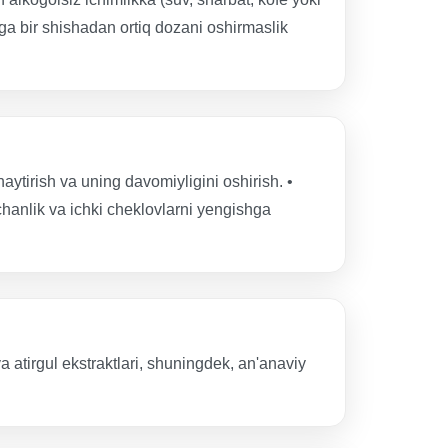
ga bir shishadan ortiq dozani oshirmaslik
haytirish va uning davomiyligini oshirish. •
tchanlik va ichki cheklovlarni yengishga
va atirgul ekstraktlari, shuningdek, an'anaviy