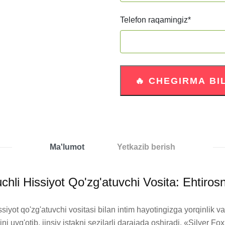
Telefon raqamingiz
*
Ma'lumot
Yetkazib berish
chli Hissiyot Qo'zg'atuvchi Vosita: Ehtiros
iyot qo'zg'atuvchi vositasi bilan intim hayotingizga yorqinlik va
 uyg'otib, jinsiy istakni sezilarli darajada oshiradi. «Silver Fox