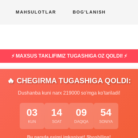
MAHSULOTLAR
BOG'LANISH
⚡ MAXSUS TAKLIFIMIZ TUGASHIGA OZ QOLDI! ⚡
🔥 CHEGIRMA TUGASHIGA QOLDI:
Dushanba kuni narx 219000 so'mga ko'tariladi!
03
14
09
53
KUN
SOAT
DAQIQA
SONIYA
Bu narxda oxirgi imkoniyat! Shoshiling!