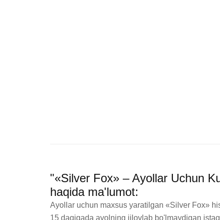
"«Silver Fox» – Ayollar Uchun Ku
haqida ma'lumot:
Ayollar uchun maxsus yaratilgan «Silver Fox» hiss
15 daqiqada ayolning jilovlab bo'lmaydigan istagini