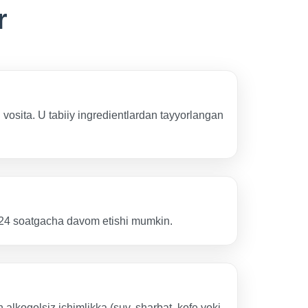
r
 vosita. U tabiiy ingredientlardan tayyorlangan
si 24 soatgacha davom etishi mumkin.
 alkogolsiz ichimlikka (suv, sharbat, kofe yoki