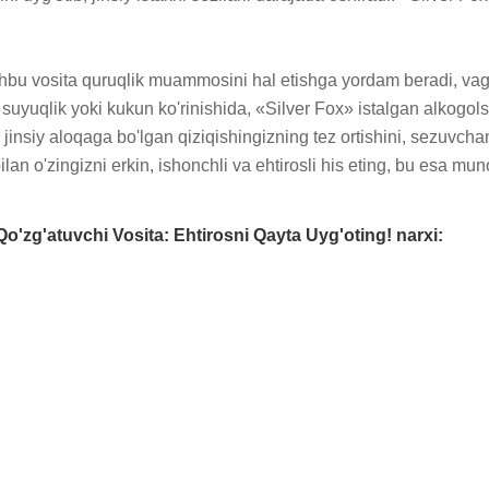
hbu vosita quruqlik muammosini hal etishga yordam beradi, vagina
z suyuqlik yoki kukun ko'rinishida, «Silver Fox» istalgan alkogols
z jinsiy aloqaga bo'lgan qiziqishingizning tez ortishini, sezuvcha
ilan o'zingizni erkin, ishonchli va ehtirosli his eting, bu esa m
o'zg'atuvchi Vosita: Ehtirosni Qayta Uyg'oting! narxi: