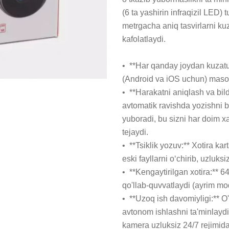
(6 ta yashirin infraqizil LED) t
metrgacha aniq tasvirlarni kuz
kafolatlaydi.

•  **Har qanday joydan kuzatuv
(Android va iOS uchun) masofad
•  **Harakatni aniqlash va bi
avtomatik ravishda yozishni b
yuboradi, bu sizni har doim xa
tejaydi.

•  **Tsiklik yozuv:** Xotira ka
eski fayllarni o‘chirib, uzluksi
•  **Kengaytirilgan xotira:** 
qo'llab-quvvatlaydi (ayrim m
•  **Uzoq ish davomiyligi:** 
avtonom ishlashni ta'minlayd
kamera uzluksiz 24/7 rejimida