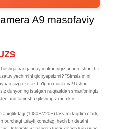
kamera A9 masofaviy
UZS
ki boshqa har qanday makoningiz uchun ishonchli 
zatuv yechimini qidiryapsizmi? "Simsiz mini 
aynan sizga kerak bo'lgan moslama! Ushbu 
iz dunyoning istalgan nuqtasidan smartfoningiz 
videolarni tomosha qilishingiz mumkin.

 aniqlikdagi (1080P/720P) tasvirni taqdim etadi, 
sh burchagi tufayli xonadagi hech bir detalni 
aydi. Integratsiyalashgan tungi ko‘rish funksiyasi 