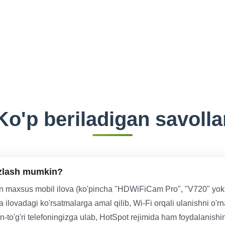
Ko'p beriladigan savolla
ozlash mumkin?
n maxsus mobil ilova (ko'pincha "HDWiFiCam Pro", "V720" yoki
 ilovadagi ko'rsatmalarga amal qilib, Wi-Fi orqali ulanishni o'rn
idan-to'g'ri telefoningizga ulab, HotSpot rejimida ham foydalanish