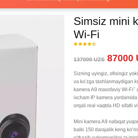
Simsiz mini 
Wi-Fi
87000 
137000 UZS
Sizning uyingiz, ofisingiz yo
va ko'zga tashlanmaydigan ku
kamera A9 masofaviy Wi-Fi" 
ixcham IP kamera yordamida s
orqali real vaqtda HD sifatli 
Mini kamera A9 nafaqat yuqori
balki 150 darajalik keng ko‘ri
o‘tkazib yubormaslikni ta’minl