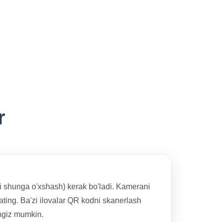
r
 shunga o'xshash) kerak bo'ladi. Kamerani
ating. Ba'zi ilovalar QR kodni skanerlash
ingiz mumkin.