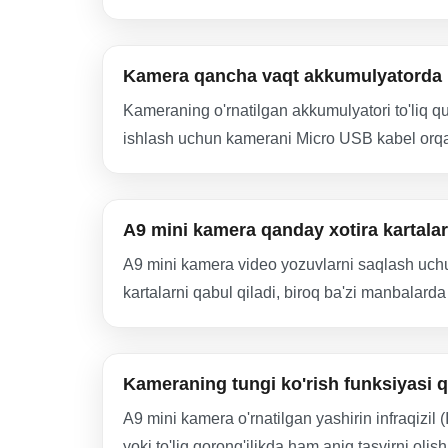
Kamera qancha vaqt akkumulyatorda 
Kameraning o'rnatilgan akkumulyatori to'liq 
ishlash uchun kamerani Micro USB kabel orq
A9 mini kamera qanday xotira kartalar
A9 mini kamera video yozuvlarni saqlash uchun
kartalarni qabul qiladi, biroq ba'zi manbalard
Kameraning tungi ko'rish funksiyasi 
A9 mini kamera o'rnatilgan yashirin infraqizil 
yoki to'liq qorong'ilikda ham aniq tasvirni ol