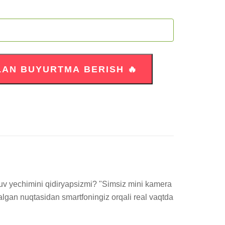
v yechimini qidiryapsizmi? "Simsiz mini kamera 
an nuqtasidan smartfoningiz orqali real vaqtda 