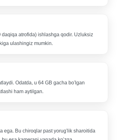
aqiqa atrofida) ishlashga qodir. Uzluksiz
kiga ulashingiz mumkin.
atlaydi. Odatda, u 64 GB gacha bo'lgan
tlashi ham aytilgan.
a ega. Bu chiroqlar past yorug'lik sharoitida
ydi, bu esa kamerani yanada ko'zga