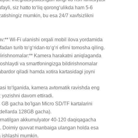
ufayli, siz hatto to‘liq qorong‘ulikda ham 5-6 
atishingiz mumkin, bu esa 24/7 xavfsizlikni 
:** Wi-Fi ulanishi orqali mobil ilova yordamida 
an turib to‘g‘ridan-to‘g‘ri efirni tomosha qiling.

ldirishnomalar:** Kamera harakatni aniqlaganda 
oshlaydi va smartfoningizga bildirishnomalar 
bardor qiladi hamda xotira kartasidagi joyni 
rtasi to‘lganida, kamera avtomatik ravishda eng 
z yozishni davom ettiradi.

64 GB gacha bo'lgan Micro SD/TF kartalarini 
odellarda 128GB gacha).

O'rnatilgan akkumulyator 40-120 daqiqagacha 
i. Doimiy quvvat manbaiga ulangan holda esa 
 ishlashi mumkin.
