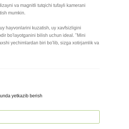
izayni va magnitli tutqichi tufayli kamerani 
tish mumkin.

y hayvonlarini kuzatish, uy xavfsizligini 
dir bo'layotganini bilish uchun ideal. "Mini 
shi yechimlardan biri bo'lib, sizga xotirjamlik va 
kunda yetkazib berish