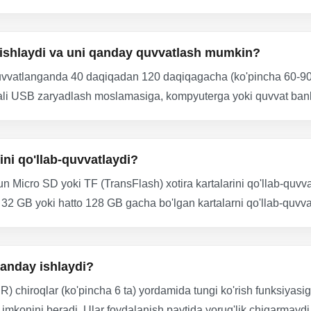
ishlaydi va uni qanday quvvatlash mumkin?
quvvatlanganda 40 daqiqadan 120 daqiqagacha (ko'pincha 60-90 d
ali USB zaryadlash moslamasiga, kompyuterga yoki quvvat ban
ini qo'llab-quvvatlaydi?
 Micro SD yoki TF (TransFlash) xotira kartalarini qo'llab-quvv
a 32 GB yoki hatto 128 GB gacha bo'lgan kartalarni qo'llab-quvva
qanday ishlaydi?
(IR) chiroqlar (ko'pincha 6 ta) yordamida tungi ko'rish funksiyasig
ish imkonini beradi. Ular foydalanish paytida yorug'lik chiqarma