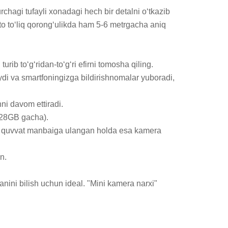
chagi tufayli xonadagi hech bir detalni o‘tkazib 
atto to‘liq qorong‘ulikda ham 5-6 metrgacha aniq 
b to‘g‘ridan-to‘g‘ri efirni tomosha qiling.

di va smartfoningizga bildirishnomalar yuboradi, 
ni davom ettiradi.

128GB gacha).

iy quvvat manbaiga ulangan holda esa kamera 
.

anini bilish uchun ideal. "Mini kamera narxi" 