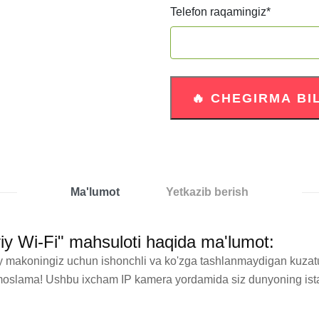
Telefon raqamingiz
*
Ma'lumot
Yetkazib berish
y Wi-Fi" mahsuloti haqida ma'lumot:
ay makoningiz uchun ishonchli va ko'zga tashlanmaydigan kuzatu
oslama! Ushbu ixcham IP kamera yordamida siz dunyoning istalg