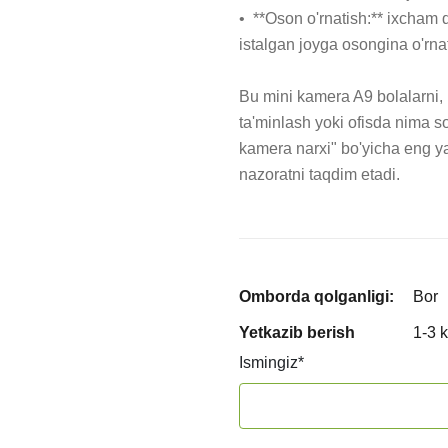
•  **Oson o'rnatish:** ixcham d
istalgan joyga osongina o'rna
Bu mini kamera A9 bolalarni, u
ta'minlash yoki ofisda nima so
kamera narxi" bo'yicha eng yax
nazoratni taqdim etadi.
Omborda qolganligi:
Bor
Yetkazib berish
1-3 
Ismingiz
*