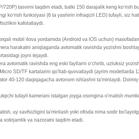
720P) tasvirni taqdim etadi, balki 150 darajalik keng ko‘rish bur
i ko‘rish funksiyasi (6 ta yashirin infraqizil LED) tufayli, siz h
izlikni kafolatlaydi.

rqali mobil ilova yordamida (Android va iOS uchun) masofadan turi
amera harakatni aniqlaganda avtomatik ravishda yozishni boshlay
asidagi joyni tejaydi.

era avtomatik ravishda eng eski fayllarni o‘chirib, uzluksiz yozish
 Micro SD/TF kartalarini qo'llab-quvvatlaydi (ayrim modellarda 
lyator 40-120 daqiqagacha avtonom ishlashni ta'minlaydi. Doim
tutqichi tufayli kamerani istalgan joyga osongina o'rnatish mumkin
ish, uy xavfsizligini ta'minlash yoki ofisda nima sodir bo'layotg
a xotirjamlik va nazoratni taqdim etadi.