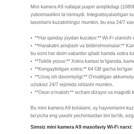
Mini kamera A9 nafaqat yuqori aniqlikdagi (1080P/
yubormaslikni ta’minlaydi. Integratsiyalashgan tung
tasvirlarni kuzatishingiz mumkin, bu esa 24/7 xavfs
•  **Har qanday joydan kuzatuv:** Wi-Fi ulanishi o
•  **Harakatni aniqlash va bildirishnomalar:** K
bu sizni har doim xabardor qiladi hamda xotira kart
•  **Tsiklik yozuv:** Xotira kartasi to‘lganida, kam
•  **Kengaytirilgan xotira:** 64 GB gacha bo'lgan
•  **Uzoq ish davomiyligi:** O'rnatilgan akkumu
uzluksiz 24/7 rejimida ishlashi mumkin.

•  **Oson o'rnatish:** ixcham dizayni va magnitli 
Bu mini kamera A9 bolalarni, uy hayvonlarini kuzat
bo'yicha eng yaxshi yechimlardan biri bo'lib, sizg
Simsiz mini kamera A9 masofaviy Wi-Fi narxi: