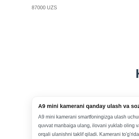
87000 UZS
A9 mini kamerani qanday ulash va s
A9 mini kamerani smartfoningizga ulash uchu
quvvat manbaiga ulang, ilovani yuklab oling va
orqali ulanishni taklif qiladi. Kamerani to'g'r