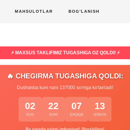
MAHSULOTLAR
BOG'LANISH
⚡ MAXSUS TAKLIFIMIZ TUGASHIGA OZ QOLDI! ⚡
🔥 CHEGIRMA TUGASHIGA QOLDI:
Dushanba kuni narx 137000 so'mga ko'tariladi!
02
22
07
12
KUN
SOAT
DAQIQA
SONIYA
Bu narxda oxirgi imkoniyat! Shoshiling!