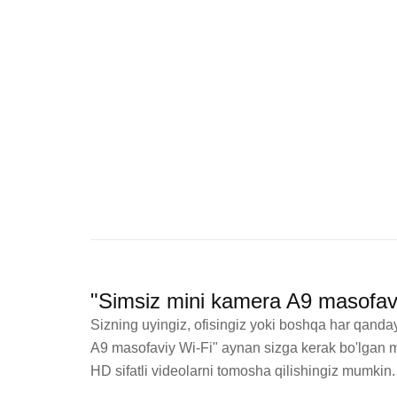
"Simsiz mini kamera A9 masofavi
Sizning uyingiz, ofisingiz yoki boshqa har qand
A9 masofaviy Wi-Fi" aynan sizga kerak bo'lgan m
HD sifatli videolarni tomosha qilishingiz mumkin.
