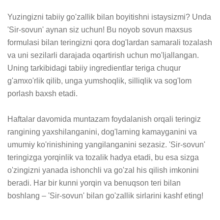
Yuzingizni tabiiy go'zallik bilan boyitishni istaysizmi? Unda 
'Sir-sovun' aynan siz uchun! Bu noyob sovun maxsus 
formulasi bilan teringizni qora dog'lardan samarali tozalash 
va uni sezilarli darajada oqartirish uchun mo'ljallangan. 
Uning tarkibidagi tabiiy ingredientlar teriga chuqur 
g'amxo'rlik qilib, unga yumshoqlik, silliqlik va sog'lom 
porlash baxsh etadi.

Haftalar davomida muntazam foydalanish orqali teringiz 
rangining yaxshilanganini, dog'larning kamayganini va 
umumiy ko'rinishining yangilanganini sezasiz. 'Sir-sovun' 
teringizga yorqinlik va tozalik hadya etadi, bu esa sizga 
o'zingizni yanada ishonchli va go'zal his qilish imkonini 
beradi. Har bir kunni yorqin va benuqson teri bilan 
boshlang – 'Sir-sovun' bilan go'zallik sirlarini kashf eting!