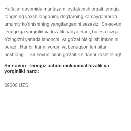
Haftalar davomida muntazam foydalanish orqali teringiz 
rangining yaxshilanganini, dog'larning kamayganini va 
umumiy ko'rinishining yangilanganini sezasiz. 'Sir-sovun' 
teringizga yorqinlik va tozalik hadya etadi, bu esa sizga 
o'zingizni yanada ishonchli va go'zal his qilish imkonini 
beradi. Har bir kunni yorqin va benuqson teri bilan 
boshlang – 'Sir-sovun' bilan go'zallik sirlarini kashf eting!
Sir-sovun: Teringiz uchun mukammal tozalik va
yorqinlik! narxi:
69000 UZS