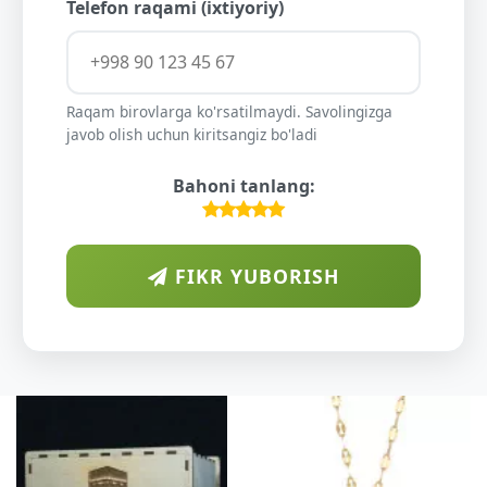
Telefon raqami (ixtiyoriy)
Raqam birovlarga ko'rsatilmaydi. Savolingizga
javob olish uchun kiritsangiz bo'ladi
Bahoni tanlang:
FIKR YUBORISH
ARAB
DIYORID
O'SUVCH
KUNDU
DARAXTIN
SHIFOBAX