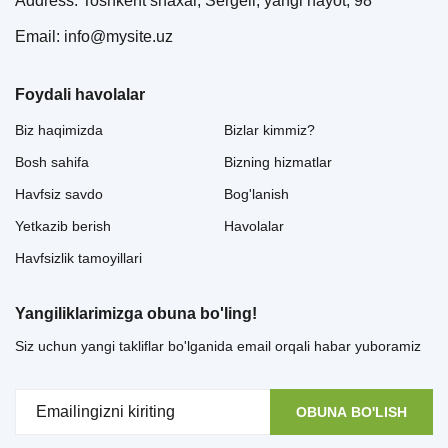
Address: Toshkent shaxar, Sergeli, yangi hayot, 98
Email: info@mysite.uz
Foydali havolalar
Biz haqimizda
Bizlar kimmiz?
Bosh sahifa
Bizning hizmatlar
Havfsiz savdo
Bog'lanish
Yetkazib berish
Havolalar
Havfsizlik tamoyillari
Yangiliklarimizga obuna bo'ling!
Siz uchun yangi takliflar bo'lganida email orqali habar yuboramiz
OBUNA BO'LISH