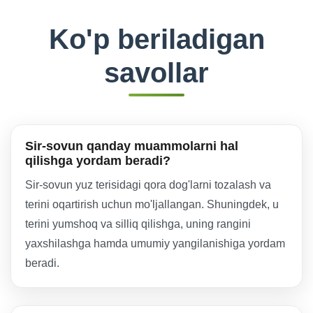
Ko'p beriladigan
savollar
Sir-sovun qanday muammolarni hal
qilishga yordam beradi?
Sir-sovun yuz terisidagi qora dog'larni tozalash va
terini oqartirish uchun mo'ljallangan. Shuningdek, u
terini yumshoq va silliq qilishga, uning rangini
yaxshilashga hamda umumiy yangilanishiga yordam
beradi.