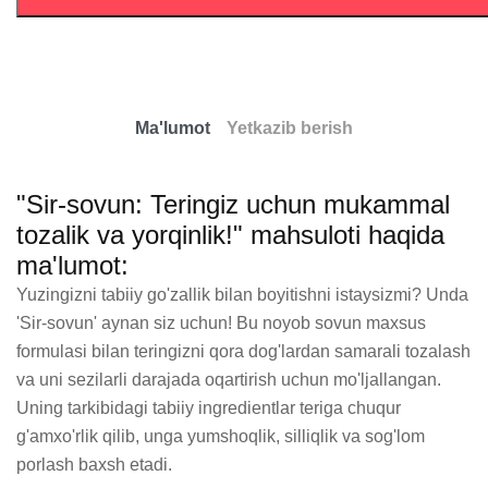
Ma'lumot
Yetkazib berish
"Sir-sovun: Teringiz uchun mukammal
tozalik va yorqinlik!" mahsuloti haqida
ma'lumot:
Yuzingizni tabiiy go'zallik bilan boyitishni istaysizmi? Unda 
'Sir-sovun' aynan siz uchun! Bu noyob sovun maxsus 
formulasi bilan teringizni qora dog'lardan samarali tozalash 
va uni sezilarli darajada oqartirish uchun mo'ljallangan. 
Uning tarkibidagi tabiiy ingredientlar teriga chuqur 
g'amxo'rlik qilib, unga yumshoqlik, silliqlik va sog'lom 
porlash baxsh etadi.
