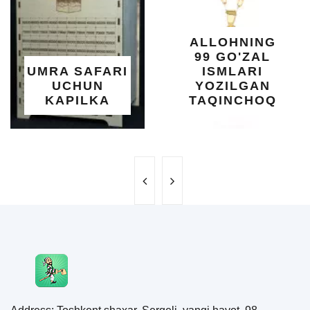
YELIMI: A
XOTIRA 
ALLOHNING
UMUMI
99 GO'ZAL
SALOMATL
ARI
ISMLARI
UCHUN
YOZILGAN
BEBAH
A
TAQINCHOQ
NE'MAT