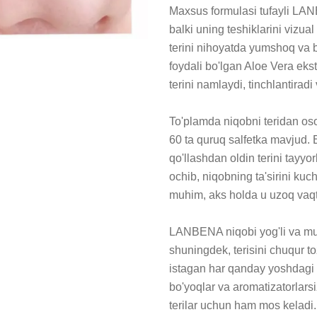
Maxsus formulasi tufayli LANB
balki uning teshiklarini vizual 
terini nihoyatda yumshoq va b
foydali bo'lgan Aloe Vera ekstr
terini namlaydi, tinchlantiradi 
To'plamda niqobni teridan oso
60 ta quruq salfetka mavjud. 
qo'llashdan oldin terini tayyor
ochib, niqobning ta'sirini kuc
muhim, aks holda u uzoq vaqt 
LANBENA niqobi yog'li va mua
shuningdek, terisini chuqur to
istagan har qanday yoshdagi a
bo'yoqlar va aromatizatorlarsiz
terilar uchun ham mos keladi.