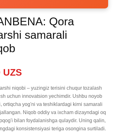
LANBENA: Qora
arshi samarali
iqob
 UZS
hi niqobi – yuzingiz terisini chuqur tozalash 
rish uchun innovatsion yechimdir. Ushbu noyob 
 ortiqcha yog'ni va teshiklardagi kirni samarali 
ljallangan. Niqob oddiy va ixcham dizayndagi oq 
qopqog'i bilan foydalanishga qulaydir. Uning qalin, 
gdagi konsistensiyasi teriga osongina surtiladi.
