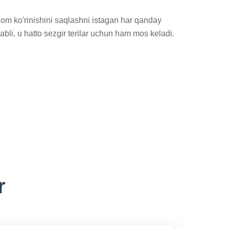
om ko'rinishini saqlashni istagan har qanday 
abli, u hatto sezgir terilar uchun ham mos keladi.
r