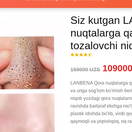
Siz kutgan 
nuqtalarga q
tozalovchi n
109000
159000 UZS
LANBENA Qora nuqtalarga qars
va unga sog'lom ko'rinish be
niqob yuzdagi qora nuqtalarni,
ravishda bartaraf etishga mo'
plastik idishda bo'lib, vintli 
qaymoqli va yopishqoq, oq ran