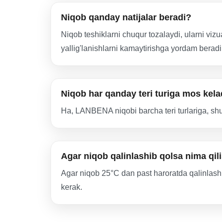
Niqob qanday natijalar beradi?
Niqob teshiklarni chuqur tozalaydi, ularni vizu
yallig'lanishlarni kamaytirishga yordam beradi
Niqob har qanday teri turiga mos kel
Ha, LANBENA niqobi barcha teri turlariga, shu
Agar niqob qalinlashib qolsa nima qil
Agar niqob 25°C dan past haroratda qalinlashib
kerak.