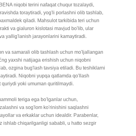
ENA niqobi terini nafaqat chuqur tozalaydi, 
ravishda toraytiradi, yog'li porlashni olib tashlab, 
axmaldek qiladi. Mahsulot tarkibida teri uchun 
akti va gialuron kislotasi mavjud bo'lib, ular 
va yallig'lanish jarayonlarini kamaytiradi.

n va samarali olib tashlash uchun mo'ljallangan 
Eng yaxshi natijaga erishish uchun niqobni 
lab, ozgina bug'lash tavsiya etiladi. Bu teshiklarni 
haytiradi. Niqobni yupqa qatlamda qo'llash 
quriydi yoki umuman quritilmaydi.

mmoli teriga ega bo'lganlar uchun, 
zalashni va sog'lom ko'rinishini saqlashni 
yollar va erkaklar uchun idealdir. Parabenlar, 
 ishlab chiqarilganligi sababli, u hatto sezgir 