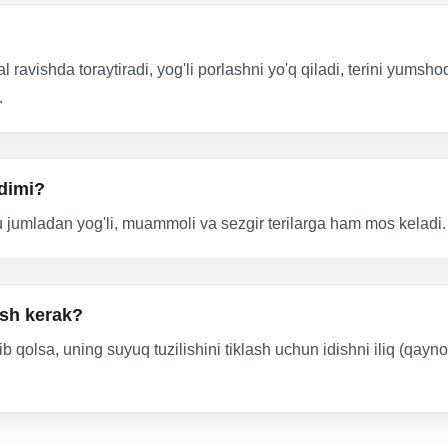
al ravishda toraytiradi, yog'li porlashni yo'q qiladi, terini yum
.
adimi?
 jumladan yog'li, muammoli va sezgir terilarga ham mos keladi.
ish kerak?
 qolsa, uning suyuq tuzilishini tiklash uchun idishni iliq (qay