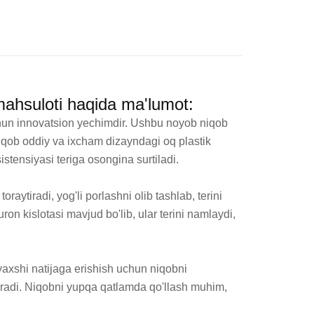
mahsuloti haqida ma'lumot:
hun innovatsion yechimdir. Ushbu noyob niqob 
Niqob oddiy va ixcham dizayndagi oq plastik 
stensiyasi teriga osongina surtiladi.

aytiradi, yog'li porlashni olib tashlab, terini 
n kislotasi mavjud bo'lib, ular terini namlaydi, 
axshi natijaga erishish uchun niqobni 
ytiradi. Niqobni yupqa qatlamda qo'llash muhim, 