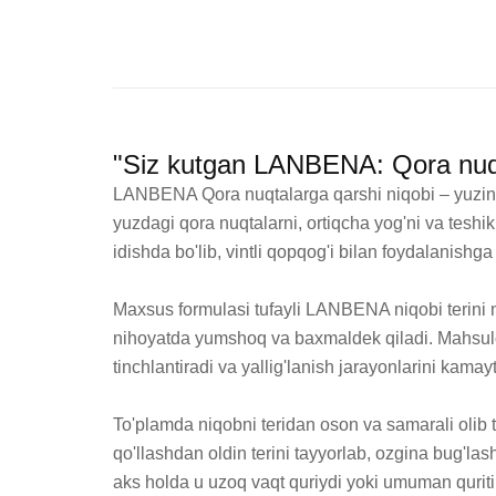
"Siz kutgan LANBENA: Qora nuqta
LANBENA Qora nuqtalarga qarshi niqobi – yuzingi
yuzdagi qora nuqtalarni, ortiqcha yog'ni va teshi
idishda bo'lib, vintli qopqog'i bilan foydalanishg
Maxsus formulasi tufayli LANBENA niqobi terini nafa
nihoyatda yumshoq va baxmaldek qiladi. Mahsulot ta
tinchlantiradi va yallig'lanish jarayonlarini kamayti
To'plamda niqobni teridan oson va samarali olib 
qo'llashdan oldin terini tayyorlab, ozgina bug'las
aks holda u uzoq vaqt quriydi yoki umuman quriti