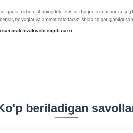
lganlar uchun, shuningdek, terisini chuqur tozalashni va sog'l
enlar, bo'yoqlar va aromatizatorlarsiz ishlab chiqarilganligi sab
samarali tozalovchi niqob narxi:
Ko'p beriladigan savolla