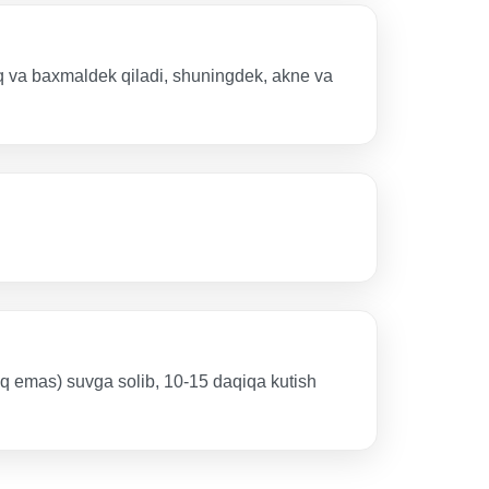
shoq va baxmaldek qiladi, shuningdek, akne va
noq emas) suvga solib, 10-15 daqiqa kutish