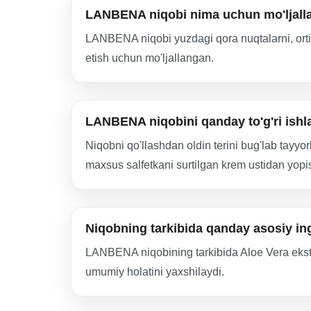
LANBENA niqobi nima uchun mo'ljall
LANBENA niqobi yuzdagi qora nuqtalarni, ortiqch
etish uchun mo'ljallangan.
LANBENA niqobini qanday to'g'ri ishl
Niqobni qo'llashdan oldin terini bug'lab tayyor
maxsus salfetkani surtilgan krem ustidan yopish
Niqobning tarkibida qanday asosiy in
LANBENA niqobining tarkibida Aloe Vera ekstrakt
umumiy holatini yaxshilaydi.