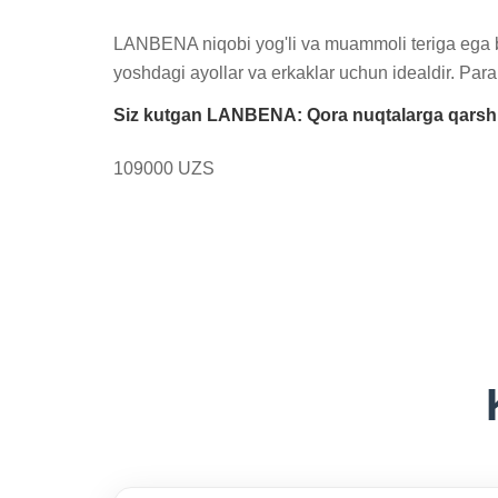
LANBENA niqobi yog'li va muammoli teriga ega bo'
yoshdagi ayollar va erkaklar uchun idealdir. Parab
Siz kutgan LANBENA: Qora nuqtalarga qarshi 
109000 UZS