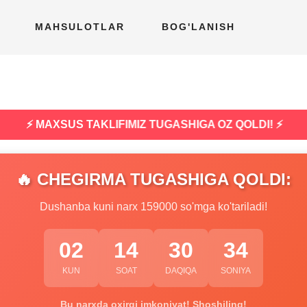
MAHSULOTLAR
BOG'LANISH
⚡ MAXSUS TAKLIFIMIZ TUGASHIGA OZ QOLDI! ⚡
🔥 CHEGIRMA TUGASHIGA QOLDI:
Dushanba kuni narx 159000 so'mga ko'tariladi!
02
14
30
33
KUN
SOAT
DAQIQA
SONIYA
Bu narxda oxirgi imkoniyat! Shoshiling!