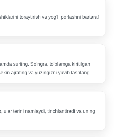
klarini toraytirish va yog'li porlashni bartaraf
lamda surting. So'ngra, to'plamga kiritilgan
sekin ajrating va yuzingizni yuvib tashlang.
 ular terini namlaydi, tinchlantiradi va uning