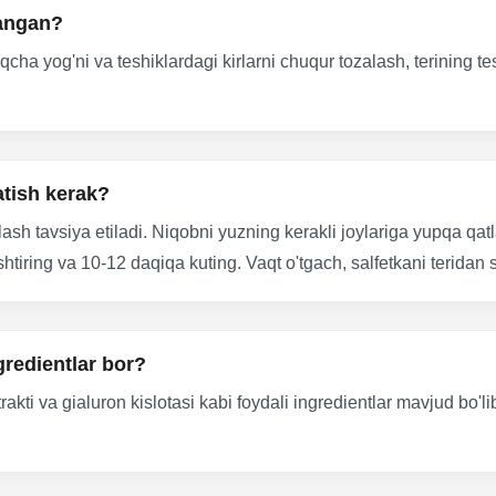
angan?
a yog'ni va teshiklardagi kirlarni chuqur tozalash, terining teshi
atish kerak?
lash tavsiya etiladi. Niqobni yuzning kerakli joylariga yupqa qat
tiring va 10-12 daqiqa kuting. Vaqt o'tgach, salfetkani teridan 
gredientlar bor?
i va gialuron kislotasi kabi foydali ingredientlar mavjud bo'lib,