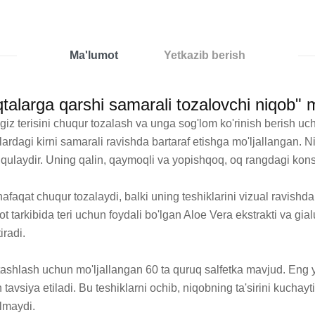
Ma'lumot
Yetkazib berish
larga qarshi samarali tozalovchi niqob" 
z terisini chuqur tozalash va unga sog'lom ko'rinish berish uc
klardagi kirni samarali ravishda bartaraf etishga mo'ljallangan. 
a qulaydir. Uning qalin, qaymoqli va yopishqoq, oq rangdagi konsi
qat chuqur tozalaydi, balki uning teshiklarini vizual ravishda tor
rkibida teri uchun foydali bo'lgan Aloe Vera ekstrakti va gialuro
radi.

tashlash uchun mo'ljallangan 60 ta quruq salfetka mavjud. Eng y
h tavsiya etiladi. Bu teshiklarni ochib, niqobning ta'sirini kucha
lmaydi.
