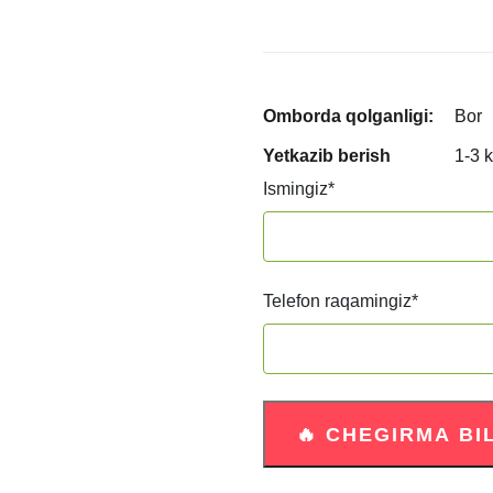
Omborda qolganligi:
Bor
Yetkazib berish
1-3 
Ismingiz
*
Telefon raqamingiz
*