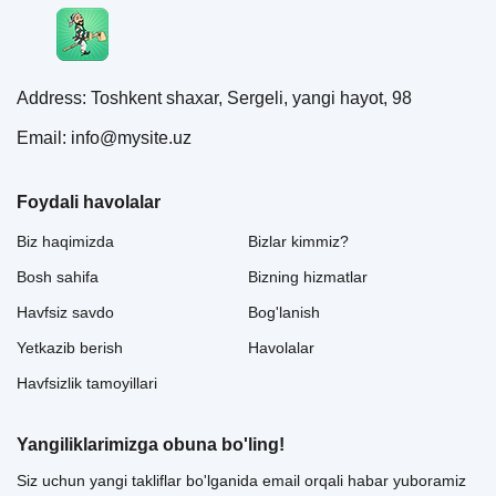
Address: Toshkent shaxar, Sergeli, yangi hayot, 98
Email: info@mysite.uz
Foydali havolalar
Biz haqimizda
Bizlar kimmiz?
Bosh sahifa
Bizning hizmatlar
Havfsiz savdo
Bog'lanish
Yetkazib berish
Havolalar
Havfsizlik tamoyillari
Yangiliklarimizga obuna bo'ling!
Siz uchun yangi takliflar bo'lganida email orqali habar yuboramiz