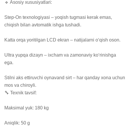
🔹 Asosiy xususiyatlari:

Step-On texnologiyasi – yoqish tugmasi kerak emas, 
chiqish bilan avtomatik ishga tushadi.

Katta orqa yoritilgan LCD ekran – natijalarni o‘qish oson.

Ultra yupqa dizayn – ixcham va zamonaviy ko‘rinishga 
ega.

Stilni aks ettiruvchi oynavand sirt – har qanday xona uchun 
mos va chiroyli.

🔧 Texnik tavsif:

Maksimal yuk: 180 kg

Aniqlik: 50 g
