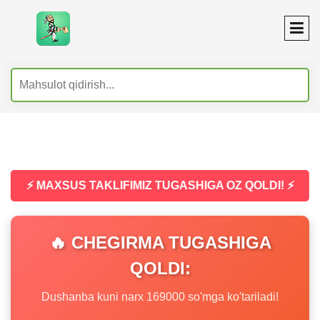
⚡ MAXSUS TAKLIFIMIZ TUGASHIGA OZ QOLDI! ⚡
🔥 CHEGIRMA TUGASHIGA
QOLDI:
Dushanba kuni narx 169000 so'mga ko'tariladi!