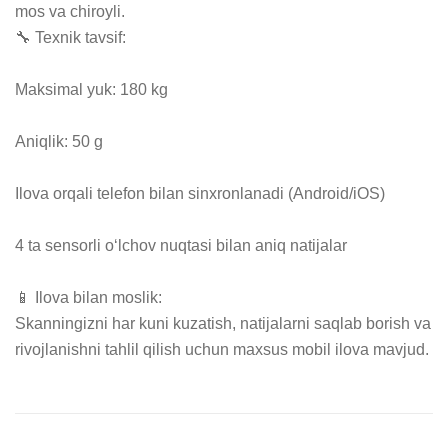
mos va chiroyli.

🔧 Texnik tavsif:

Maksimal yuk: 180 kg

Aniqlik: 50 g

Ilova orqali telefon bilan sinxronlanadi (Android/iOS)

4 ta sensorli o‘lchov nuqtasi bilan aniq natijalar

📱 Ilova bilan moslik:

Skanningizni har kuni kuzatish, natijalarni saqlab borish va 
rivojlanishni tahlil qilish uchun maxsus mobil ilova mavjud.