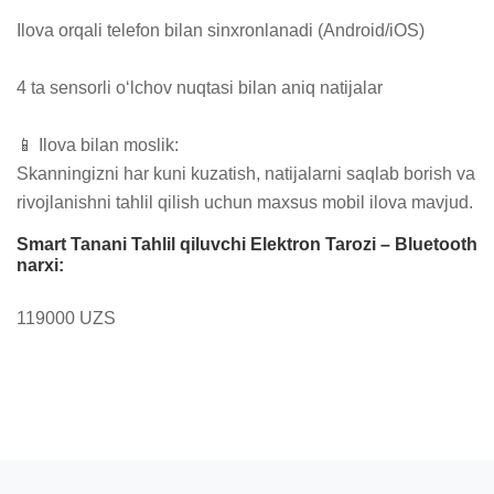
Ilova orqali telefon bilan sinxronlanadi (Android/iOS)

4 ta sensorli o‘lchov nuqtasi bilan aniq natijalar

📱 Ilova bilan moslik:

Skanningizni har kuni kuzatish, natijalarni saqlab borish va 
rivojlanishni tahlil qilish uchun maxsus mobil ilova mavjud.
Smart Tanani Tahlil qiluvchi Elektron Tarozi – Bluetooth
narxi:
119000 UZS