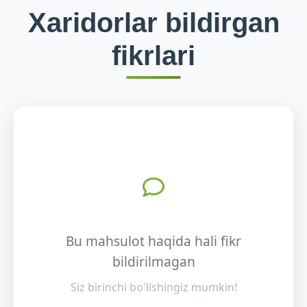
Xaridorlar bildirgan
fikrlari
Bu mahsulot haqida hali fikr
bildirilmagan
Siz birinchi bo'lishingiz mumkin!