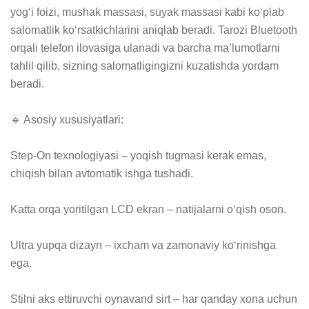
yog‘i foizi, mushak massasi, suyak massasi kabi ko‘plab 
salomatlik ko‘rsatkichlarini aniqlab beradi. Tarozi Bluetooth 
orqali telefon ilovasiga ulanadi va barcha ma’lumotlarni 
tahlil qilib, sizning salomatligingizni kuzatishda yordam 
beradi.

🔹 Asosiy xususiyatlari:

Step-On texnologiyasi – yoqish tugmasi kerak emas, 
chiqish bilan avtomatik ishga tushadi.

Katta orqa yoritilgan LCD ekran – natijalarni o‘qish oson.

Ultra yupqa dizayn – ixcham va zamonaviy ko‘rinishga 
ega.

Stilni aks ettiruvchi oynavand sirt – har qanday xona uchun 