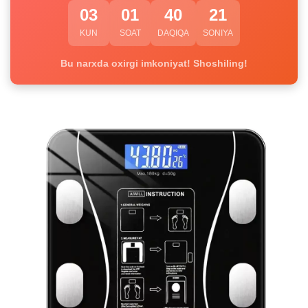
03
01
40
20
KUN
SOAT
DAQIQA
SONIYA
Bu narxda oxirgi imkoniyat! Shoshiling!