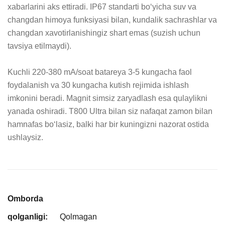
xabarlarini aks ettiradi. IP67 standarti bo‘yicha suv va 
changdan himoya funksiyasi bilan, kundalik sachrashlar va 
changdan xavotirlanishingiz shart emas (suzish uchun 
tavsiya etilmaydi).

Kuchli 220-380 mA/soat batareya 3-5 kungacha faol 
foydalanish va 30 kungacha kutish rejimida ishlash 
imkonini beradi. Magnit simsiz zaryadlash esa qulaylikni 
yanada oshiradi. T800 Ultra bilan siz nafaqat zamon bilan 
hamnafas bo‘lasiz, balki har bir kuningizni nazorat ostida 
ushlaysiz.
Omborda
qolganligi:
Qolmagan