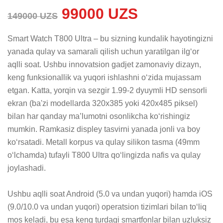
99000 UZS
149000 UZS
Smart Watch T800 Ultra – bu sizning kundalik hayotingizni 
yanada qulay va samarali qilish uchun yaratilgan ilg‘or 
aqlli soat. Ushbu innovatsion gadjet zamonaviy dizayn, 
keng funksionallik va yuqori ishlashni o‘zida mujassam 
etgan. Katta, yorqin va sezgir 1.99-2 dyuymli HD sensorli 
ekran (ba'zi modellarda 320x385 yoki 420x485 piksel) 
bilan har qanday ma’lumotni osonlikcha ko‘rishingiz 
mumkin. Ramkasiz displey tasvirni yanada jonli va boy 
ko‘rsatadi. Metall korpus va qulay silikon tasma (49mm 
o‘lchamda) tufayli T800 Ultra qo‘lingizda nafis va qulay 
joylashadi.

Ushbu aqlli soat Android (5.0 va undan yuqori) hamda iOS 
(9.0/10.0 va undan yuqori) operatsion tizimlari bilan to‘liq 
mos keladi, bu esa keng turdagi smartfonlar bilan uzluksiz 