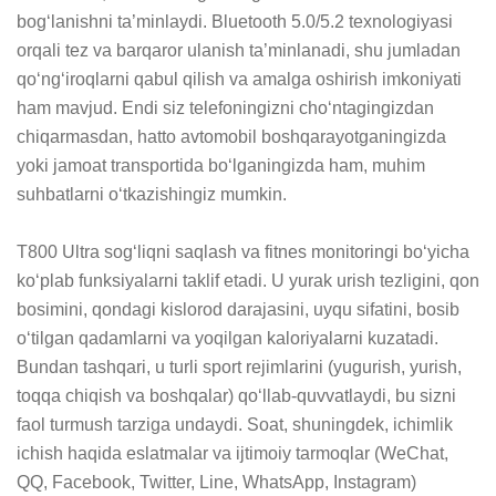
bog‘lanishni ta’minlaydi. Bluetooth 5.0/5.2 texnologiyasi 
orqali tez va barqaror ulanish ta’minlanadi, shu jumladan 
qo‘ng‘iroqlarni qabul qilish va amalga oshirish imkoniyati 
ham mavjud. Endi siz telefoningizni cho‘ntagingizdan 
chiqarmasdan, hatto avtomobil boshqarayotganingizda 
yoki jamoat transportida bo‘lganingizda ham, muhim 
suhbatlarni o‘tkazishingiz mumkin.

T800 Ultra sog‘liqni saqlash va fitnes monitoringi bo‘yicha 
ko‘plab funksiyalarni taklif etadi. U yurak urish tezligini, qon 
bosimini, qondagi kislorod darajasini, uyqu sifatini, bosib 
o‘tilgan qadamlarni va yoqilgan kaloriyalarni kuzatadi. 
Bundan tashqari, u turli sport rejimlarini (yugurish, yurish, 
toqqa chiqish va boshqalar) qo‘llab-quvvatlaydi, bu sizni 
faol turmush tarziga undaydi. Soat, shuningdek, ichimlik 
ichish haqida eslatmalar va ijtimoiy tarmoqlar (WeChat, 
QQ, Facebook, Twitter, Line, WhatsApp, Instagram) 