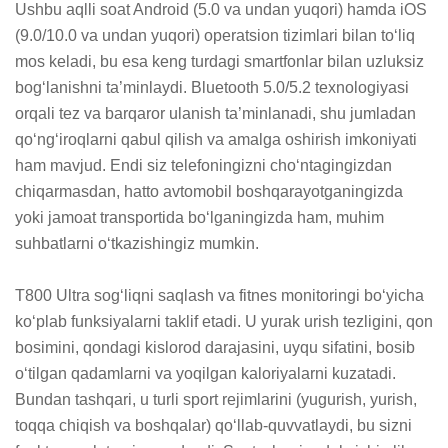
Ushbu aqlli soat Android (5.0 va undan yuqori) hamda iOS 
(9.0/10.0 va undan yuqori) operatsion tizimlari bilan to‘liq 
mos keladi, bu esa keng turdagi smartfonlar bilan uzluksiz 
bog‘lanishni ta’minlaydi. Bluetooth 5.0/5.2 texnologiyasi 
orqali tez va barqaror ulanish ta’minlanadi, shu jumladan 
qo‘ng‘iroqlarni qabul qilish va amalga oshirish imkoniyati 
ham mavjud. Endi siz telefoningizni cho‘ntagingizdan 
chiqarmasdan, hatto avtomobil boshqarayotganingizda 
yoki jamoat transportida bo‘lganingizda ham, muhim 
suhbatlarni o‘tkazishingiz mumkin.

T800 Ultra sog‘liqni saqlash va fitnes monitoringi bo‘yicha 
ko‘plab funksiyalarni taklif etadi. U yurak urish tezligini, qon 
bosimini, qondagi kislorod darajasini, uyqu sifatini, bosib 
o‘tilgan qadamlarni va yoqilgan kaloriyalarni kuzatadi. 
Bundan tashqari, u turli sport rejimlarini (yugurish, yurish, 
toqqa chiqish va boshqalar) qo‘llab-quvvatlaydi, bu sizni 