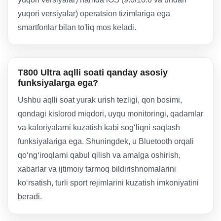
yuqori versiyalar) operatsion tizimlariga ega
smartfonlar bilan to'liq mos keladi.
T800 Ultra aqlli soati qanday asosiy
funksiyalarga ega?
Ushbu aqlli soat yurak urish tezligi, qon bosimi,
qondagi kislorod miqdori, uyqu monitoringi, qadamlar
va kaloriyalarni kuzatish kabi sog‘liqni saqlash
funksiyalariga ega. Shuningdek, u Bluetooth orqali
qo‘ng‘iroqlarni qabul qilish va amalga oshirish,
xabarlar va ijtimoiy tarmoq bildirishnomalarini
ko‘rsatish, turli sport rejimlarini kuzatish imkoniyatini
beradi.