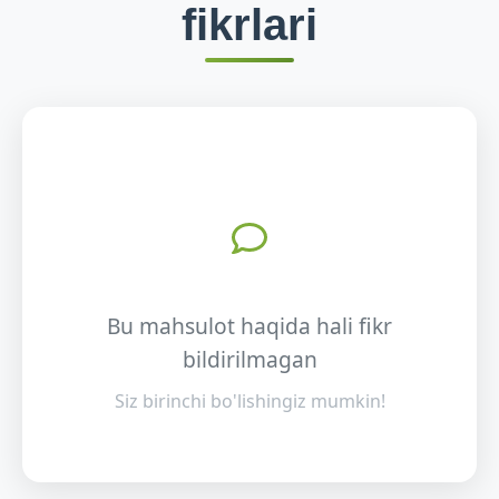
fikrlari
Bu mahsulot haqida hali fikr
bildirilmagan
Siz birinchi bo'lishingiz mumkin!