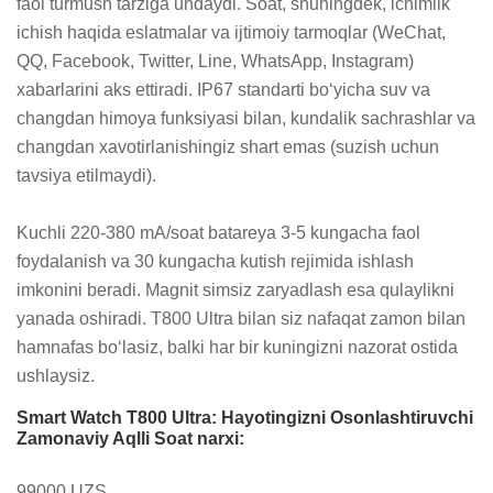
faol turmush tarziga undaydi. Soat, shuningdek, ichimlik 
ichish haqida eslatmalar va ijtimoiy tarmoqlar (WeChat, 
QQ, Facebook, Twitter, Line, WhatsApp, Instagram) 
xabarlarini aks ettiradi. IP67 standarti bo‘yicha suv va 
changdan himoya funksiyasi bilan, kundalik sachrashlar va 
changdan xavotirlanishingiz shart emas (suzish uchun 
tavsiya etilmaydi).

Kuchli 220-380 mA/soat batareya 3-5 kungacha faol 
foydalanish va 30 kungacha kutish rejimida ishlash 
imkonini beradi. Magnit simsiz zaryadlash esa qulaylikni 
yanada oshiradi. T800 Ultra bilan siz nafaqat zamon bilan 
hamnafas bo‘lasiz, balki har bir kuningizni nazorat ostida 
ushlaysiz.
Smart Watch T800 Ultra: Hayotingizni Osonlashtiruvchi
Zamonaviy Aqlli Soat narxi:
99000 UZS