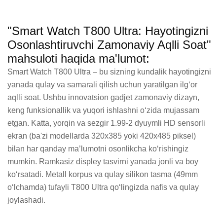
"Smart Watch T800 Ultra: Hayotingizni
Osonlashtiruvchi Zamonaviy Aqlli Soat"
mahsuloti haqida ma'lumot:
Smart Watch T800 Ultra – bu sizning kundalik hayotingizni 
yanada qulay va samarali qilish uchun yaratilgan ilg‘or 
aqlli soat. Ushbu innovatsion gadjet zamonaviy dizayn, 
keng funksionallik va yuqori ishlashni o‘zida mujassam 
etgan. Katta, yorqin va sezgir 1.99-2 dyuymli HD sensorli 
ekran (ba'zi modellarda 320x385 yoki 420x485 piksel) 
bilan har qanday ma’lumotni osonlikcha ko‘rishingiz 
mumkin. Ramkasiz displey tasvirni yanada jonli va boy 
ko‘rsatadi. Metall korpus va qulay silikon tasma (49mm 
o‘lchamda) tufayli T800 Ultra qo‘lingizda nafis va qulay 
joylashadi.
