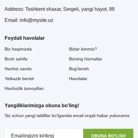
Address: Toshkent shaxar, Sergeli, yangi hayot, 98
Email: info@mysite.uz
Foydali havolalar
Biz haqimizda
Bizlar kimmiz?
Bosh sahifa
Bizning hizmatlar
Havfsiz savdo
Bog'lanish
Yetkazib berish
Havolalar
Havfsizlik tamoyillari
Yangiliklarimizga obuna bo'ling!
Siz uchun yangi takliflar bo'lganida email orqali habar yuboramiz
OBUNA BO'LISH