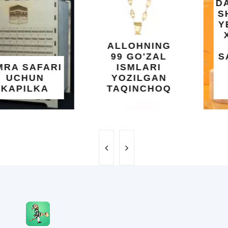
DARAXTINING
SHIFOBAXSH
YELIMI: AQL,
XOTIRA VA
ALLOHNING
UMUMIY
99 GO'ZAL
SALOMATLIK
ISMLARI
UCHUN
YOZILGAN
BEBAHO
TAQINCHOQ
NE'MAT