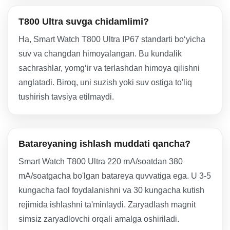
T800 Ultra suvga chidamlimi?
Ha, Smart Watch T800 Ultra IP67 standarti bo‘yicha
suv va changdan himoyalangan. Bu kundalik
sachrashlar, yomg‘ir va terlashdan himoya qilishni
anglatadi. Biroq, uni suzish yoki suv ostiga to'liq
tushirish tavsiya etilmaydi.
Batareyaning ishlash muddati qancha?
Smart Watch T800 Ultra 220 mA/soatdan 380
mA/soatgacha bo'lgan batareya quvvatiga ega. U 3-5
kungacha faol foydalanishni va 30 kungacha kutish
rejimida ishlashni ta'minlaydi. Zaryadlash magnit
simsiz zaryadlovchi orqali amalga oshiriladi.