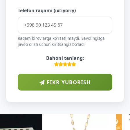
Telefon raqami (ixtiyoriy)
Raqam birovlarga ko'rsatilmaydi. Savolingizga
javob olish uchun kiritsangiz bo'ladi
Bahoni tanlang:
FIKR YUBORISH
ARAB
DIYORIDA
O'SUVCHI
KUNDUR