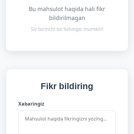
Bu mahsulot haqida hali fikr
bildirilmagan
Siz birinchi bo'lishingiz mumkin!
Fikr bildiring
Xabaringiz