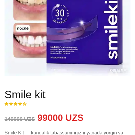
Smile kit
99000 UZS
149000 UZS
Smile Kit — kundalik tabassumingizni yanada yorqin va 