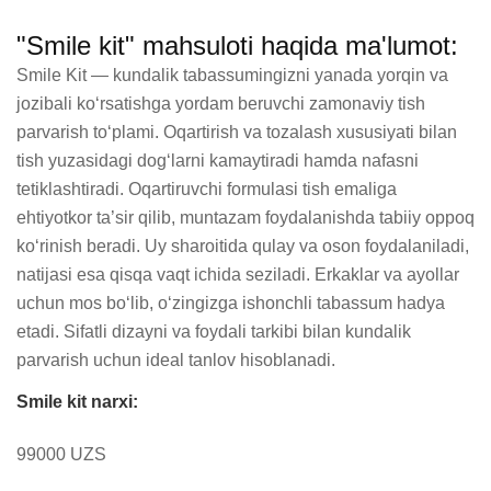
"Smile kit" mahsuloti haqida ma'lumot:
Smile Kit — kundalik tabassumingizni yanada yorqin va 
jozibali ko‘rsatishga yordam beruvchi zamonaviy tish 
parvarish to‘plami. Oqartirish va tozalash xususiyati bilan 
tish yuzasidagi dog‘larni kamaytiradi hamda nafasni 
tetiklashtiradi. Oqartiruvchi formulasi tish emaliga 
ehtiyotkor ta’sir qilib, muntazam foydalanishda tabiiy oppoq 
ko‘rinish beradi. Uy sharoitida qulay va oson foydalaniladi, 
natijasi esa qisqa vaqt ichida seziladi. Erkaklar va ayollar 
uchun mos bo‘lib, o‘zingizga ishonchli tabassum hadya 
etadi. Sifatli dizayni va foydali tarkibi bilan kundalik 
parvarish uchun ideal tanlov hisoblanadi.
Smile kit narxi:
99000 UZS