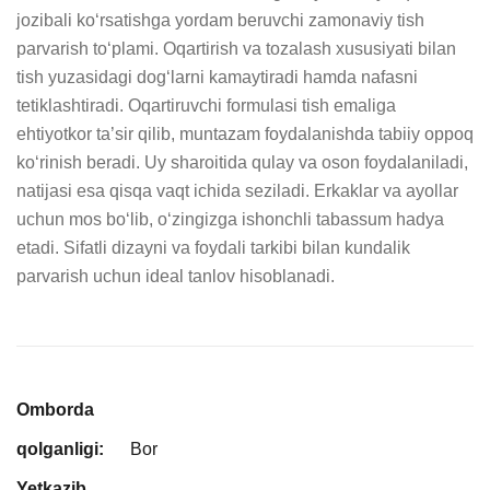
jozibali ko‘rsatishga yordam beruvchi zamonaviy tish 
parvarish to‘plami. Oqartirish va tozalash xususiyati bilan 
tish yuzasidagi dog‘larni kamaytiradi hamda nafasni 
tetiklashtiradi. Oqartiruvchi formulasi tish emaliga 
ehtiyotkor ta’sir qilib, muntazam foydalanishda tabiiy oppoq 
ko‘rinish beradi. Uy sharoitida qulay va oson foydalaniladi, 
natijasi esa qisqa vaqt ichida seziladi. Erkaklar va ayollar 
uchun mos bo‘lib, o‘zingizga ishonchli tabassum hadya 
etadi. Sifatli dizayni va foydali tarkibi bilan kundalik 
parvarish uchun ideal tanlov hisoblanadi.
Omborda
qolganligi:
Bor
Yetkazib