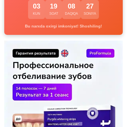
03
19
08
26
KUN
SOAT
DAQIQA
SONIYA
Bu narxda oxirgi imkoniyat! Shoshiling!