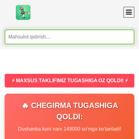
⚡ MAXSUS TAKLIFIMIZ TUGASHIGA OZ QOLDI! ⚡
🔥 CHEGIRMA TUGASHIGA
QOLDI:
Dushanba kuni narx 149000 so'mga ko'tariladi!