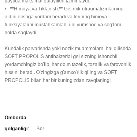
paytida maksimal qulaylikni ta'minlaydi.

•   **Himoya va Tiklanish:** Gel mikrotraumatizmlarning 
oldini olishga yordam beradi va terining himoya 
funksiyalarini mustahkamlab, uni yumshoq va sog'lom 
holda saqlaydi.

Kundalik parvarishda yoki nozik muammolarni hal qilishda 
SOFT PROPOLIS antibakterial gel sizning ishonchli 
yordamchingiz bo'lib, har doim tazelik, tozalik va farovonlik 
hissini beradi. O'zingizga g'amxo'rlik qiling va SOFT 
PROPOLIS bilan har bir kuningizdan zavqlaning!
Omborda
qolganligi:
Bor