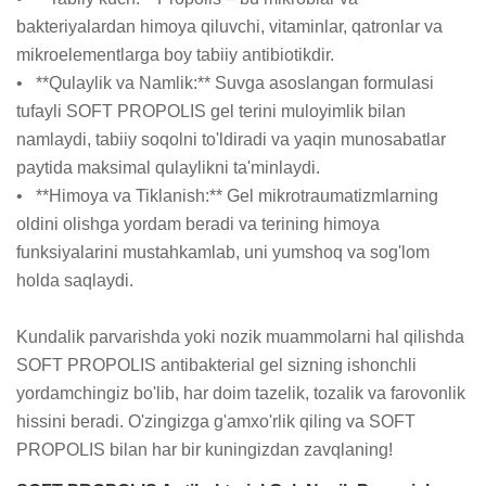
bakteriyalardan himoya qiluvchi, vitaminlar, qatronlar va 
mikroelementlarga boy tabiiy antibiotikdir.

•   **Qulaylik va Namlik:** Suvga asoslangan formulasi 
tufayli SOFT PROPOLIS gel terini muloyimlik bilan 
namlaydi, tabiiy soqolni to'ldiradi va yaqin munosabatlar 
paytida maksimal qulaylikni ta'minlaydi.

•   **Himoya va Tiklanish:** Gel mikrotraumatizmlarning 
oldini olishga yordam beradi va terining himoya 
funksiyalarini mustahkamlab, uni yumshoq va sog'lom 
holda saqlaydi.

Kundalik parvarishda yoki nozik muammolarni hal qilishda 
SOFT PROPOLIS antibakterial gel sizning ishonchli 
yordamchingiz bo'lib, har doim tazelik, tozalik va farovonlik 
hissini beradi. O'zingizga g'amxo'rlik qiling va SOFT 
PROPOLIS bilan har bir kuningizdan zavqlaning!