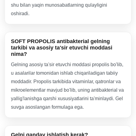
shu bilan yaqin munosabatlarning qulayligini
oshiradi.
SOFT PROPOLIS antibakterial gelning
tarkibi va asosiy ta'sir etuvchi moddasi
nima?
Gelning asosiy ta'sir etuvchi moddasi propolis bo'lib,
u asalarilar tomonidan ishlab chiqariladigan tabiiy
moddadir. Propolis tarkibida vitaminlar, qatronlar va
mikroelementlar mavjud bo'lib, uning antibakterial va
yallig'lanishga qarshi xususiyatlarini ta'minlaydi. Gel
suvga asoslangan formulaga ega.
Gelni qanday ishlatish kerak?