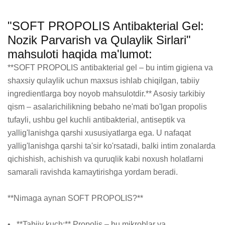
"SOFT PROPOLIS Antibakterial Gel:
Nozik Parvarish va Qulaylik Sirlari"
mahsuloti haqida ma'lumot:
**SOFT PROPOLIS antibakterial gel – bu intim gigiena va 
shaxsiy qulaylik uchun maxsus ishlab chiqilgan, tabiiy 
ingredientlarga boy noyob mahsulotdir.** Asosiy tarkibiy 
qism – asalarichilikning bebaho ne'mati bo'lgan propolis 
tufayli, ushbu gel kuchli antibakterial, antiseptik va 
yallig'lanishga qarshi xususiyatlarga ega. U nafaqat 
yallig'lanishga qarshi ta'sir ko'rsatadi, balki intim zonalarda 
qichishish, achishish va quruqlik kabi noxush holatlarni 
samarali ravishda kamaytirishga yordam beradi.

**Nimaga aynan SOFT PROPOLIS?**

•   **Tabiiy kuch:** Propolis – bu mikroblar va 