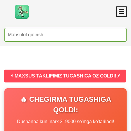
⚡ MAXSUS TAKLIFIMIZ TUGASHIGA OZ QOLDI! ⚡
🔥 CHEGIRMA TUGASHIGA
QOLDI:
Dushanba kuni narx 219000 so'mga ko'tariladi!