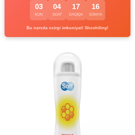
03
04
17
16
KUN
SOAT
DAQIQA
SONIYA
Bu narxda oxirgi imkoniyat! Shoshiling!