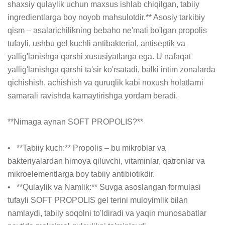
shaxsiy qulaylik uchun maxsus ishlab chiqilgan, tabiiy 
ingredientlarga boy noyob mahsulotdir.** Asosiy tarkibiy 
qism – asalarichilikning bebaho ne'mati bo'lgan propolis 
tufayli, ushbu gel kuchli antibakterial, antiseptik va 
yallig'lanishga qarshi xususiyatlarga ega. U nafaqat 
yallig'lanishga qarshi ta'sir ko'rsatadi, balki intim zonalarda 
qichishish, achishish va quruqlik kabi noxush holatlarni 
samarali ravishda kamaytirishga yordam beradi.

**Nimaga aynan SOFT PROPOLIS?**

•   **Tabiiy kuch:** Propolis – bu mikroblar va 
bakteriyalardan himoya qiluvchi, vitaminlar, qatronlar va 
mikroelementlarga boy tabiiy antibiotikdir.

•   **Qulaylik va Namlik:** Suvga asoslangan formulasi 
tufayli SOFT PROPOLIS gel terini muloyimlik bilan 
namlaydi, tabiiy soqolni to'ldiradi va yaqin munosabatlar 