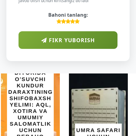
javob olish uchun kiritsangiz bo'ladi
Bahoni tanlang:
FIKR YUBORISH
INTEX EASY
SET BASSEYN
| 183X51 SM |
OSON
O'RNATILUVCHI
UMRA SAFARI
YOZGI