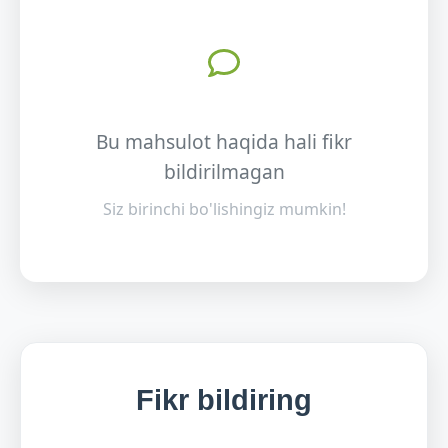
Bu mahsulot haqida hali fikr
bildirilmagan
Siz birinchi bo'lishingiz mumkin!
Fikr bildiring