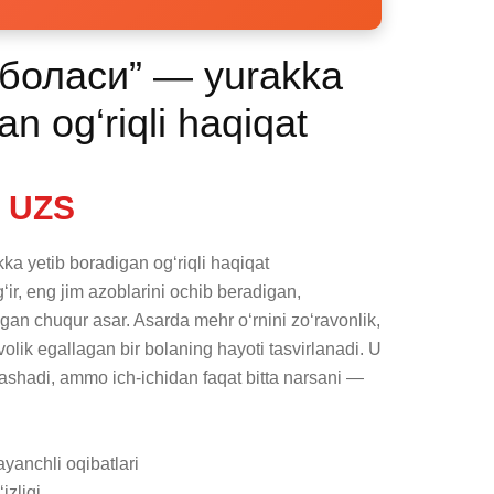
 боласи” — yurakka
an og‘riqli haqiqat
 UZS
 yetib boradigan og‘riqli haqiqat

ir, eng jim azoblarini ochib beradigan, 
gan chuqur asar. Asarda mehr o‘rnini zo‘ravonlik, 
olik egallagan bir bolaning hayoti tasvirlanadi. U 
rashadi, ammo ich-ichidan faqat bitta narsani — 
yanchli oqibatlari

zligi
