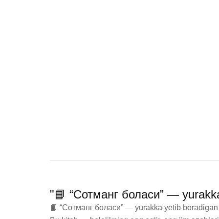
"📘 “Сотманг боласи” — yurakka 
📘 “Сотманг боласи” — yurakka yetib boradigan og