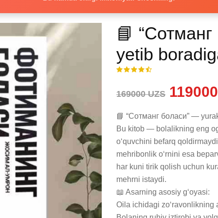
📘 “Сотманг
yetib boradig
119000
169000 UZS
📘 “Сотманг боласи” — yurakka
Bu kitob — bolalikning eng og‘
o‘quvchini befarq qoldirmaydi
mehribonlik o‘rnini esa beparv
har kuni tirik qolish uchun ku
mehrni istaydi.

📖 Asarning asosiy g‘oyasi:

Oila ichidagi zo‘ravonlikning a
Bolaning ruhiy iztirobi va yolg‘i