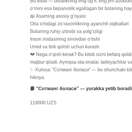
Bu kitob — bolalikning eng og‘ir, eng jim azoblar
o‘rnini esa beparvolik egallagan bir bolaning hayo
📖 Asarning asosiy g‘oyasi:

Oila ichidagi zo‘ravonlikning ayanchli oqibatlari

Bolaning ruhiy iztirobi va yolg‘izligi

Inson irodasining sinovdan o‘tishi

Umid va tirik qolish uchun kurash

💔 Nega o‘qish kerak? Bu kitob sizni befarq qold
majbur qiladi. Ayniqsa ota-onalar, tarbiyachilar 
✨ Xulosa: “Сотманг боласи” — bu shunchaki kitob 
hikoya.
📘 “Сотманг боласи” — yurakka yetib boradiga
119000 UZS