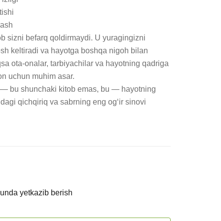
ishi

ash

b sizni befarq qoldirmaydi. U yuragingizni 
osh keltiradi va hayotga boshqa nigoh bilan 
sa ota-onalar, tarbiyachilar va hayotning qadriga 
on uchun muhim asar.

— bu shunchaki kitob emas, bu — hayotning 
dagi qichqiriq va sabrning eng og‘ir sinovi 
kunda yetkazib berish