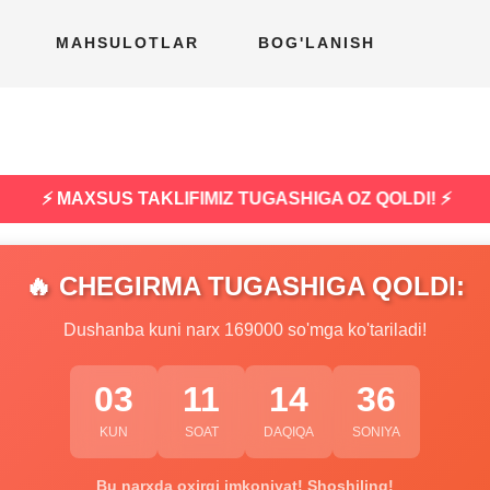
MAHSULOTLAR
BOG'LANISH
⚡ MAXSUS TAKLIFIMIZ TUGASHIGA OZ QOLDI! ⚡
🔥 CHEGIRMA TUGASHIGA QOLDI:
Dushanba kuni narx 169000 so'mga ko'tariladi!
03
11
14
35
KUN
SOAT
DAQIQA
SONIYA
Bu narxda oxirgi imkoniyat! Shoshiling!