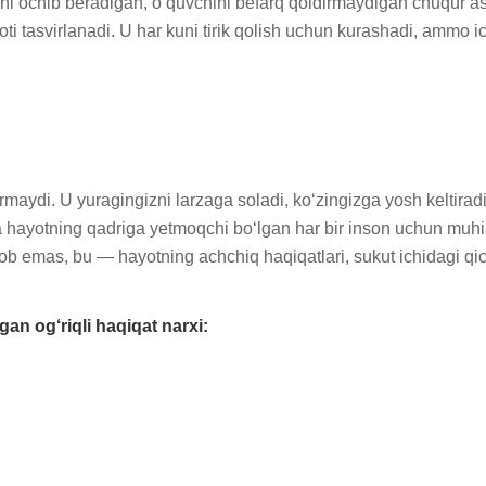
ini ochib beradigan, o‘quvchini befarq qoldirmaydigan chuqur asa
ti tasvirlanadi. U har kuni tirik qolish uchun kurashadi, ammo ic
irmaydi. U yuragingizni larzaga soladi, ko‘zingizga yosh keltira
va hayotning qadriga yetmoqchi bo‘lgan har bir inson uchun muhi
emas, bu — hayotning achchiq haqiqatlari, sukut ichidagi qichq
n og‘riqli haqiqat narxi: