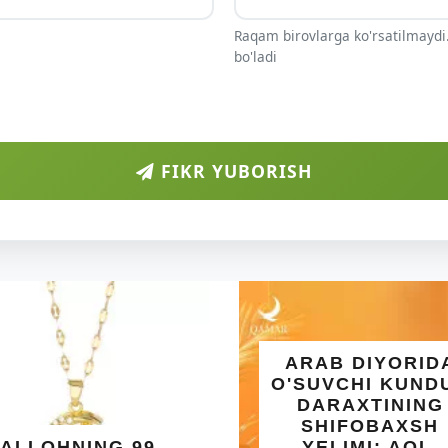
Raqam birovlarga ko'rsatilmaydi.
bo'ladi
FIKR YUBORISH
ARAB DIYORIDA
O'SUVCHI KUNDUR
DARAXTINING
SHIFOBAXSH
YELIMI: AQL,