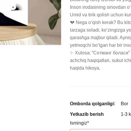
Inson irodasining sinovdan o‘t
Umid va tirik qolish uchun kur
💔 Nega o‘qish kerak? Bu kito
larzaga soladi, ko‘zingizga y
qarashga majbur qiladi. Ayniq
yetmoqchi bo‘lgan har bir ins
✨ Xulosa: “Сотманг боласи” 
achchiq haqiqatlari, sukut ichi
haqida hikoya.
Omborda qolganligi:
Bor
Yetkazib berish
1-3 
Ismingiz
*