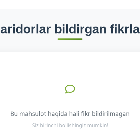
aridorlar bildirgan fikrla
Bu mahsulot haqida hali fikr bildirilmagan
Siz birinchi bo'lishingiz mumkin!