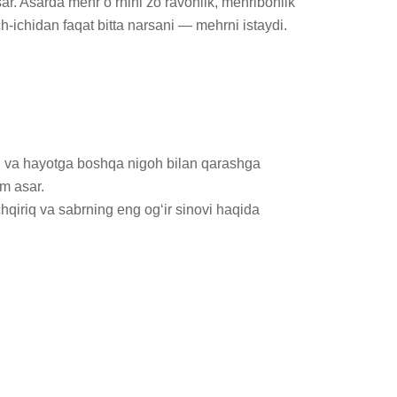
r. Asarda mehr o‘rnini zo‘ravonlik, mehribonlik 
h-ichidan faqat bitta narsani — mehrni istaydi.

di va hayotga boshqa nigoh bilan qarashga 
m asar.

iriq va sabrning eng og‘ir sinovi haqida 