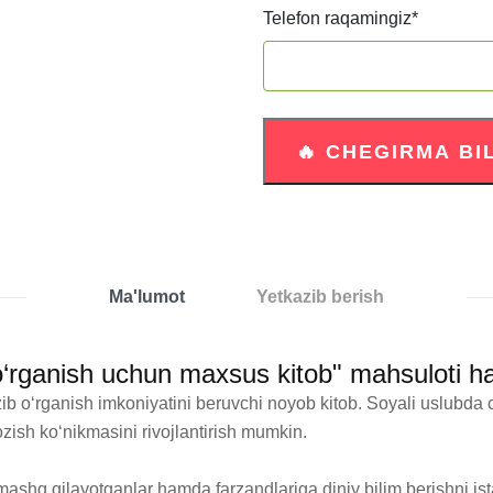
Telefon raqamingiz
*
Ma'lumot
Yetkazib berish
 o‘rganish uchun maxsus kitob" mahsuloti h
b o‘rganish imkoniyatini beruvchi noyob kitob. Soyali uslubda ch
ozish ko‘nikmasini rivojlantirish mumkin.

ashq qilayotganlar hamda farzandlariga diniy bilim berishni ist