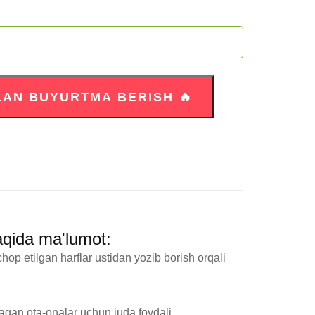
aqida ma'lumot:
op etilgan harflar ustidan yozib borish orqali 
agan ota-onalar uchun juda foydali.
