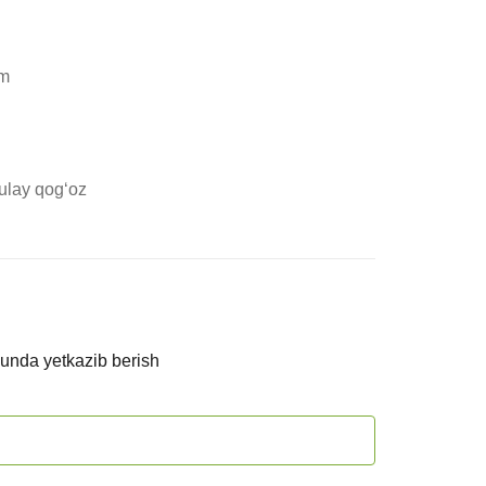
m

qulay qog‘oz
kunda yetkazib berish