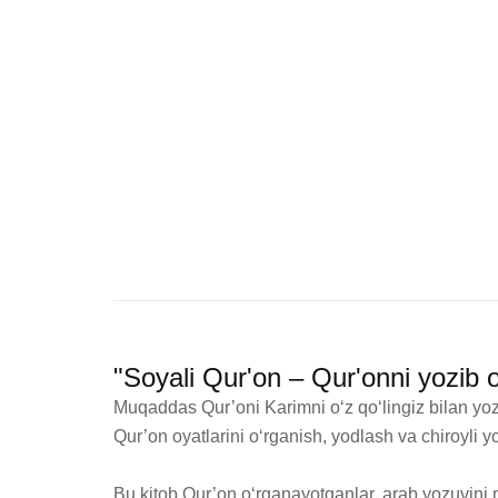
"Soyali Qur'on – Qur'onni yozib
Muqaddas Qur’oni Karimni o‘z qo‘lingiz bilan yozi
Qur’on oyatlarini o‘rganish, yodlash va chiroyli y
Bu kitob Qur’on o‘rganayotganlar, arab yozuvini m