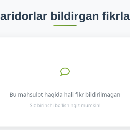
aridorlar bildirgan fikrla
Bu mahsulot haqida hali fikr bildirilmagan
Siz birinchi bo'lishingiz mumkin!