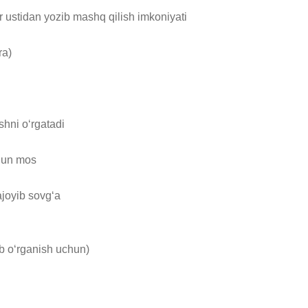
r ustidan yozib mashq qilish imkoniyati

a)

hni o‘rgatadi

hun mos

oyib sovg‘a

ib o‘rganish uchun)
