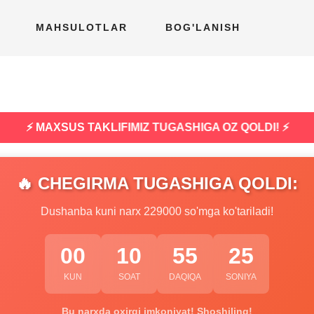
MAHSULOTLAR
BOG'LANISH
⚡ MAXSUS TAKLIFIMIZ TUGASHIGA OZ QOLDI! ⚡
🔥 CHEGIRMA TUGASHIGA QOLDI:
Dushanba kuni narx 229000 so'mga ko'tariladi!
00
10
55
24
KUN
SOAT
DAQIQA
SONIYA
Bu narxda oxirgi imkoniyat! Shoshiling!