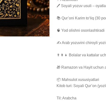
🖊 Soyali yozuv usuli – oyatla
📚 Qur’oni Karim to‘liq (30 por
🧠 Yod olishni osonlashtiradi

✍ Arab yozuvini chiroyli yozis
👨‍👩‍👧 Bolalar va kattalar uc
🎁 Ramazon va Hayit uchun aj
📦 Mahsulot xususiyatlari

Kitob turi: Soyali Qur’on (yoz
Til: Arabcha
