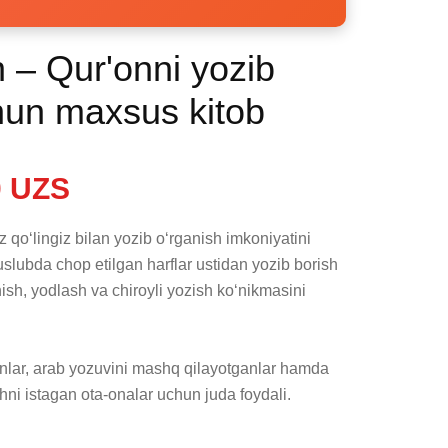
n – Qur'onni yozib
hun maxsus kitob
 UZS
qo‘lingiz bilan yozib o‘rganish imkoniyatini 
slubda chop etilgan harflar ustidan yozib borish 
nish, yodlash va chiroyli yozish ko‘nikmasini 
nlar, arab yozuvini mashq qilayotganlar hamda 
shni istagan ota-onalar uchun juda foydali.
