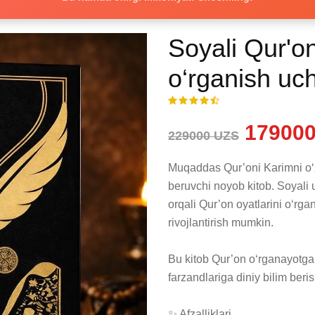
Soyali Qur'o
o‘rganish uc
179000
229000 UZS
Muqaddas Qur’oni Karimni o‘z 
beruvchi noyob kitob. Soyali u
orqali Qur’on oyatlarini o‘rga
rivojlantirish mumkin.

Bu kitob Qur’on o‘rganayotga
farzandlariga diniy bilim beri
✨ Afzalliklari
