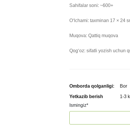
Sahifalar soni: ~600+

O‘lchami: taxminan 17 × 24 s
Muqova: Qattiq muqova

Qog‘oz: sifatli yozish uchun 
Omborda qolganligi:
Bor
Yetkazib berish
1-3 
Ismingiz
*