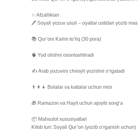
✨ Afzalliklari

🖊 Soyali yozuv usuli – oyatlar ustidan yozib mash
📚 Qur’oni Karim to‘liq (30 pora)

🧠 Yod olishni osonlashtiradi

✍ Arab yozuvini chiroyli yozishni o‘rgatadi

👨‍👩‍👧 Bolalar va kattalar uchun mos

🎁 Ramazon va Hayit uchun ajoyib sovg‘a

📦 Mahsulot xususiyatlari

Kitob turi: Soyali Qur’on (yozib o‘rganish uchun)
