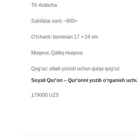
Til: Arabcha

Sahifalar soni: ~600+

O‘lchami: taxminan 17 × 24 sm

Muqova: Qattiq muqova

Qog‘oz: sifatli yozish uchun qulay qog‘oz
Soyali Qur'on – Qur'onni yozib o‘rganish uch
179000 UZS