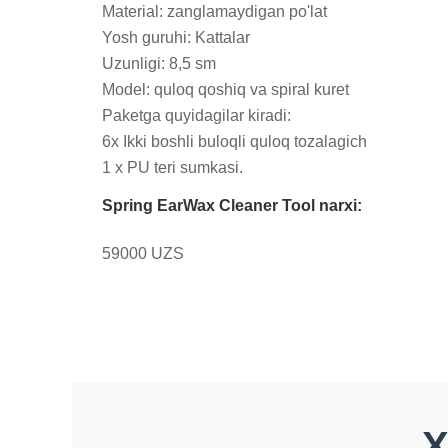
Material: zanglamaydigan po'lat

Yosh guruhi: Kattalar

Uzunligi: 8,5 sm

Model: quloq qoshiq va spiral kuret

Paketga quyidagilar kiradi:

6x Ikki boshli buloqli quloq tozalagich

1 x PU teri sumkasi.
Spring EarWax Cleaner Tool narxi:
59000 UZS
X