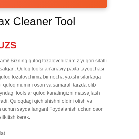
x Cleaner Tool
UZS
ami! Bizning quloq tozalovchilarimiz yuqori sifatli 
algan. Quloq toolsi an'anaviy paxta tayoqchasi 
quloq tozalovchimiz bir necha yaxshi sifarlarga 
r quloq mumini oson va samarali tarzda olib 
yndagi toolslar quloq kanalingizni massajlash 
radi. Quloqdagi qichishishni oldini olish va 
ish uchun sayqallangan! Foydalanish uchun oson 
kitish kerak. 

at
