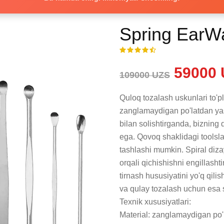
Spring EarWa
59000 
109000 UZS
Quloq tozalash uskunlari to'pl
zanglamaydigan po'latdan yas
bilan solishtirganda, bizning 
ega. Qovoq shaklidagi toolsla
tashlashi mumkin. Spiral diza
orqali qichishishni engillashti
tirnash hususiyatini yo'q qil
va qulay tozalash uchun esa sil
Texnik xususiyatlari:

Material: zanglamaydigan po'l