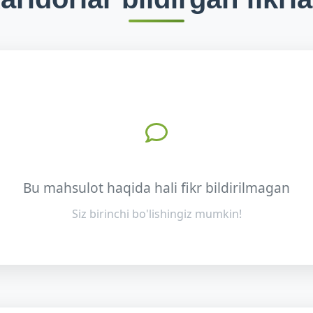
Bu mahsulot haqida hali fikr bildirilmagan
Siz birinchi bo'lishingiz mumkin!