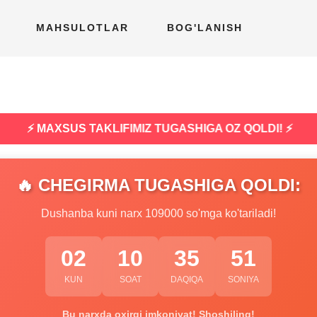
MAHSULOTLAR
BOG'LANISH
⚡ MAXSUS TAKLIFIMIZ TUGASHIGA OZ QOLDI! ⚡
🔥 CHEGIRMA TUGASHIGA QOLDI:
Dushanba kuni narx 109000 so'mga ko'tariladi!
02
10
35
50
KUN
SOAT
DAQIQA
SONIYA
Bu narxda oxirgi imkoniyat! Shoshiling!