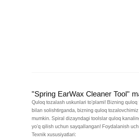
"Spring EarWax Cleaner Tool" ma
Quloq tozalash uskunlari to'plami! Bizning quloq 
bilan solishtirganda, bizning quloq tozalovchimiz
mumkin. Spiral dizayndagi toolslar quloq kanalingi
yo'q qilish uchun sayqallangan! Foydalanish uchu
Texnik xususiyatlari:
