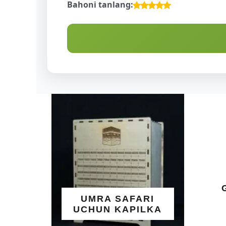
Bahoni tanlang:
ALLOHNING 
GO'ZAL ISML
UMRA SAFARI
YOZILGAN
UCHUN KAPILKA
TAQINCHO