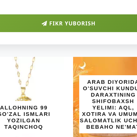
FIKR YUBORISH
ARAB DIYORIDA
O'SUVCHI KUNDUR
DARAXTINING
SHIFOBAXSH
99
YELIMI: AQL,
ARI
XOTIRA VA UMUMIY
SALOMATLIK UCHUN
Q
BEBAHO NE'MAT