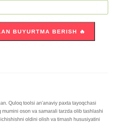
an. Quloq toolsi an'anaviy paxta tayoqchasi 
q mumini oson va samarali tarzda olib tashlashi 
hishishni oldini olish va tirnash hususiyatini 