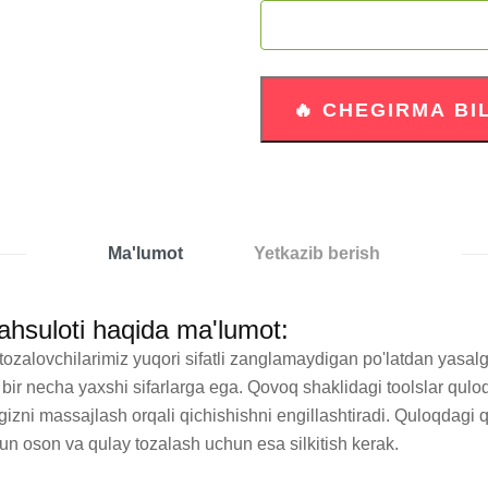
Ma'lumot
Yetkazib berish
hsuloti haqida ma'lumot:
tozalovchilarimiz yuqori sifatli zanglamaydigan po'latdan yasalg
 bir necha yaxshi sifarlarga ega. Qovoq shaklidagi toolslar qulo
zni massajlash orqali qichishishni engillashtiradi. Quloqdagi qic
n oson va qulay tozalash uchun esa silkitish kerak. 
