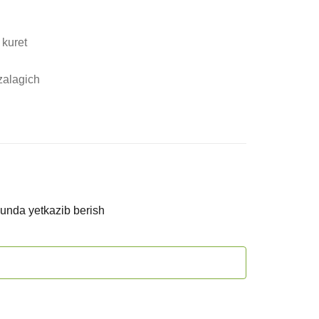
kuret

zalagich

kunda yetkazib berish