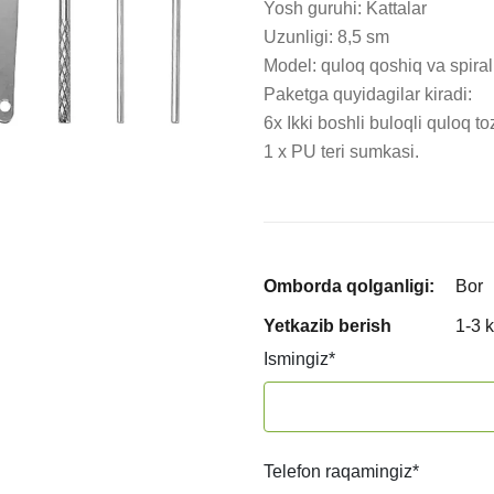
Yosh guruhi: Kattalar

Uzunligi: 8,5 sm

Model: quloq qoshiq va spiral 
Paketga quyidagilar kiradi:

6x Ikki boshli buloqli quloq to
1 x PU teri sumkasi.
Omborda qolganligi:
Bor
Yetkazib berish
1-3 
Ismingiz
*
Telefon raqamingiz
*