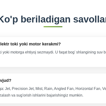
Ko'p beriladigan savolla
lektr toki yoki motor kerakmi?
i yoki motorga ehtiyoj sezmaydi. U faqat bog' shlangining suv bo
avjud?
: Jet, Precision Jet, Mist, Rain, Angled Fan, Horizontal Fan, Ve
ozalash va sug'orish ishlarini bajarishingiz mumkin.