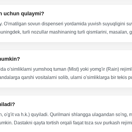
sh uchun qulaymi?
. O'rnatilgan sovun dispenseri yordamida yuvish suyuqligini suv 
ningdek, turli nozullar mashinaning turli qismlarini, masalan, g
 mumkin?
a o'simliklarni yumshoq tuman (Mist) yoki yomg'ir (Rain) rejim
ndalarga qarshi vositalarni solib, ularni o'simliklarga bir tek
iladi?
 o'g'it va h.k.) quyiladi. Qurilmani shlangga ulagandan so'ng, 
mumkin. Dastakni qayta tortish orqali faqat toza suv purkash reji