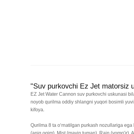
"Suv purkovchi Ez Jet matorsiz u
EZ Jet Water Cannon suv purkovchi uskunasi bilan
noyob qurilma oddiy shlangni yuqori bosimli yuvi
kifoya.

Qurilma 8 ta o‘rnatilgan purkash nozullariga ega b
(aniq oqim), Mist (mayin tuman), Rain (yomg'ir), A