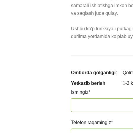
samarali ishlatishga imkon ber
va saqlash juda qulay.

Ushbu ko'p funksiyali purkagic
qurilma yordamida ko'plab uy-r
Omborda qolganligi:
Qol
Yetkazib berish
1-3 
Ismingiz
*
Telefon raqamingiz
*