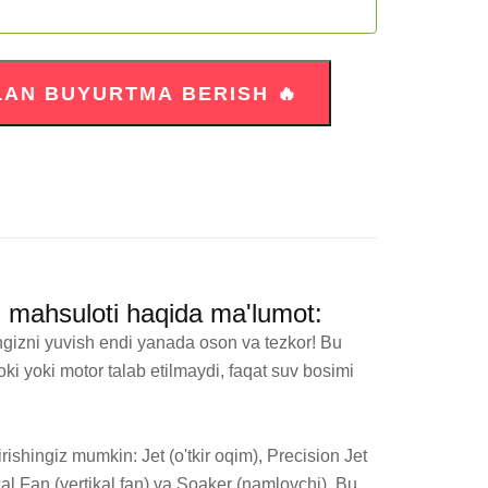
" mahsuloti haqida ma'lumot:
ngizni yuvish endi yanada oson va tezkor! Bu 
 yoki motor talab etilmaydi, faqat suv bosimi 
ishingiz mumkin: Jet (o'tkir oqim), Precision Jet 
al Fan (vertikal fan) va Soaker (namlovchi). Bu 