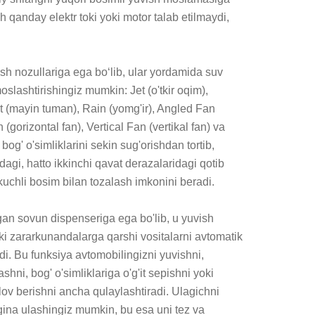
 qanday elektr toki yoki motor talab etilmaydi, 
sh nozullariga ega bo‘lib, ular yordamida suv 
oslashtirishingiz mumkin: Jet (o'tkir oqim), 
t (mayin tuman), Rain (yomg'ir), Angled Fan 
(gorizontal fan), Vertical Fan (vertikal fan) va 
og' o'simliklarini sekin sug'orishdan tortib, 
rdagi, hatto ikkinchi qavat derazalaridagi qotib 
 kuchli bosim bilan tozalash imkonini beradi.

an sovun dispenseriga ega bo'lib, u yuvish 
yoki zararkunandalarga qarshi vositalarni avtomatik 
di. Bu funksiya avtomobilingizni yuvishni, 
shni, bog' o'simliklariga o'g'it sepishni yoki 
ov berishni ancha qulaylashtiradi. Ulagichni 
ina ulashingiz mumkin, bu esa uni tez va 