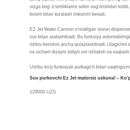
sizga bog' o'simliklarini sekin sug'orishdan tortib,
bosim bilan tozalash imkonini beradi.

EZ Jet Water Cannon o'rnatilgan sovun dispenserig
suv bilan aralashtiradi. Bu funksiya avtomobilingi
ishlov berishni ancha qulaylashtiradi. Ulagichni 
va ixcham dizayni tufayli uni ishlatish va saqlash 
Ushbu ko'p funksiyali purkagich bilan vaqtingizni 
Suv purkovchi Ez Jet matorsiz uskuna! – Ko'p 
129000 UZS