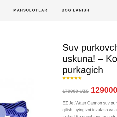
MAHSULOTLAR
BOG'LANISH
Suv purkovch
uskuna! – Ko'
purkagich
129000
179000 UZS
EZ Jet Water Cannon suv purk
qilish, uyingizni tozalash va
tezkor! Bu noyob qurilma odd