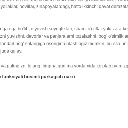
 yo'laklar, hovlilar, zinapoyalardagi, hatto ikkinchi qavat derazala
a ega bo'lib, u yuvish suyuqliklari, sham, o'g'itlar yoki zarark
zni yuvishni, devorlar va panjaralarni tozalashni, bog' o'simlikla
standart bog' shlangiga osongina ulashingiz mumkin, bu esa uni 
juda qulay.

va pulingizni tejang, birgina qurilma yordamida ko'plab uy-ro'zg'o
funksiyali bosimli purkagich narxi: