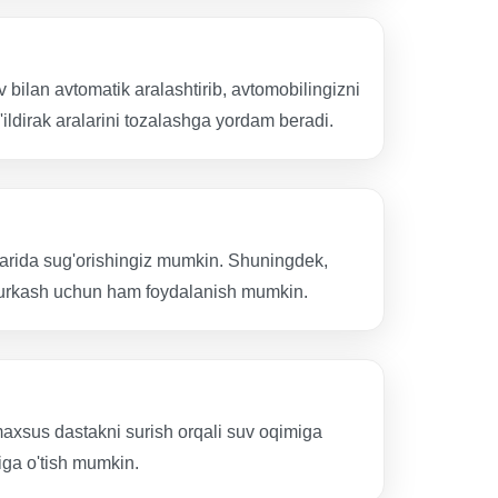
bilan avtomatik aralashtirib, avtomobilingizni
'ildirak aralarini tozalashga yordam beradi.
larida sug'orishingiz mumkin. Shuningdek,
is purkash uchun ham foydalanish mumkin.
maxsus dastakni surish orqali suv oqimiga
miga o'tish mumkin.