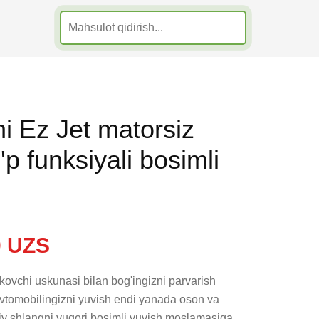
i Ez Jet matorsiz
p funksiyali bosimli
 UZS
ovchi uskunasi bilan bog'ingizni parvarish 
 avtomobilingizni yuvish endi yanada oson va 
iy shlangni yuqori bosimli yuvish moslamasiga 