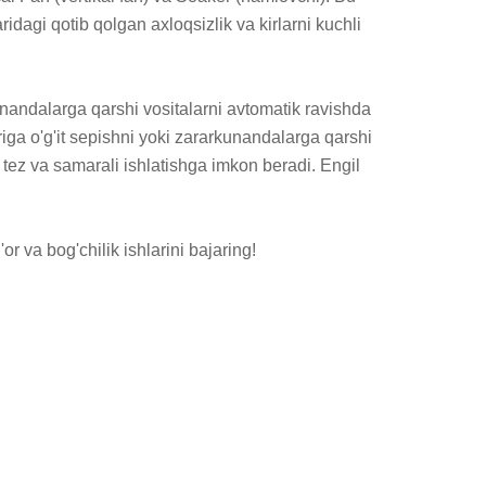
ridagi qotib qolgan axloqsizlik va kirlarni kuchli 
unandalarga qarshi vositalarni avtomatik ravishda 
riga o'g'it sepishni yoki zararkunandalarga qarshi 
tez va samarali ishlatishga imkon beradi. Engil 
r va bog'chilik ishlarini bajaring!