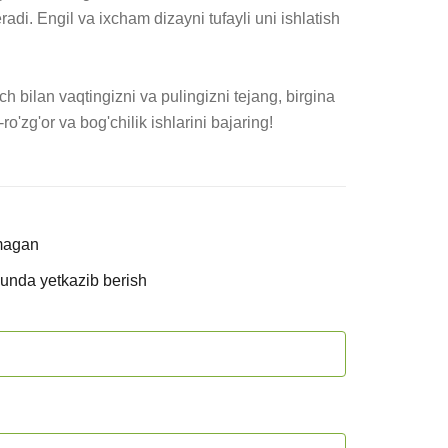
adi. Engil va ixcham dizayni tufayli uni ishlatish 
h bilan vaqtingizni va pulingizni tejang, birgina 
o'zg'or va bog'chilik ishlarini bajaring!
magan
kunda yetkazib berish