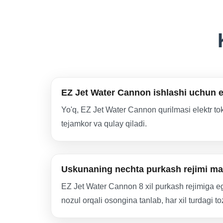
EZ Jet Water Cannon ishlashi uchun e
Yo'q, EZ Jet Water Cannon qurilmasi elektr tok
tejamkor va qulay qiladi.
Uskunaning nechta purkash rejimi m
EZ Jet Water Cannon 8 xil purkash rejimiga ega
nozul orqali osongina tanlab, har xil turdagi t