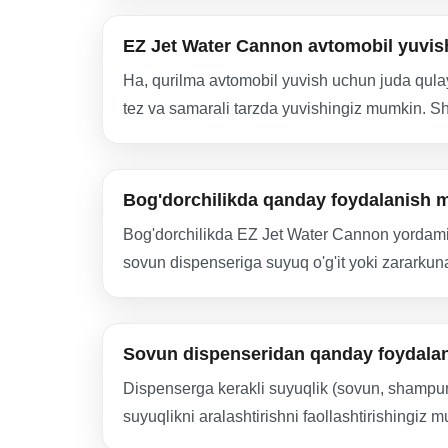
EZ Jet Water Cannon avtomobil yuvi
Ha, qurilma avtomobil yuvish uchun juda qulay
tez va samarali tarzda yuvishingiz mumkin. Shu
Bog'dorchilikda qanday foydalanish
Bog'dorchilikda EZ Jet Water Cannon yordamid
sovun dispenseriga suyuq o'g'it yoki zararkuna
Sovun dispenseridan qanday foydalan
Dispenserga kerakli suyuqlik (sovun, shampun,
suyuqlikni aralashtirishni faollashtirishingiz 