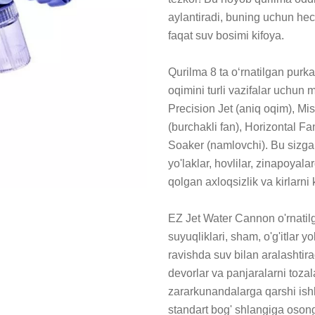
aylantiradi, buning uchun hech
faqat suv bosimi kifoya.

Qurilma 8 ta o‘rnatilgan purka
oqimini turli vazifalar uchun m
Precision Jet (aniq oqim), Mis
(burchakli fan), Horizontal Fan 
Soaker (namlovchi). Bu sizga b
yo'laklar, hovlilar, zinapoyala
qolgan axloqsizlik va kirlarni
EZ Jet Water Cannon o'rnatilg
suyuqliklari, sham, o'g'itlar 
ravishda suv bilan aralashtira
devorlar va panjaralarni tozala
zararkunandalarga qarshi ishl
standart bog' shlangiga osong