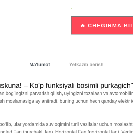
Ma'lumot
Yetkazib berish
skuna! – Ko'p funksiyali bosimli purkagich
 bog'ingizni parvarish qilish, uyingizni tozalash va avtomobili
sh moslamasiga aylantiradi, buning uchun hech qanday elektr toki
o‘lib, ular yordamida suv oqimini turli vazifalar uchun moslashtir
ngled Fan (burchakli fan), Horizontal Fan (gorizontal fan), Vertic