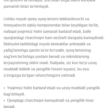
his qilishini ta'minlaydi, shu bilan birga ularni kundalik 
parvarish bilan ta'minlaydi.

Ushbu noyob sprey oyoq terisini tetiklantiruvchi va 
himoyalovchi tabiiy komponentlar bilan boyitilgan bo'lib, 
nafaqat yoqimsiz hidni samarali bartaraf etadi, balki 
oyoqlardagi charchoqni ham sezilarli darajada kamaytiradi. 
Mahsulot tarkibidagi noyob ekstraktlar antiseptik va 
yallig'lanishga qarshi ta'sir ko'rsatib, oyoq terisining 
sog'lom bo'lishiga yordam beradi va mikroblarning 
ko'payishining oldini oladi. Natijada, siz kun bo'yi uzoq 
muddatli tetiklik va yengillik hissini tuyasiz, bu esa 
o'zingizga bo'lgan ishonchingizni oshiradi.

•  Yoqimsiz hidni bartaraf etadi va uzoq muddatli yangilik 
bag'ishlaydi.

•  Oyoqdagi charchoqni kamaytiradi va yengillik hissi 
beradi.
