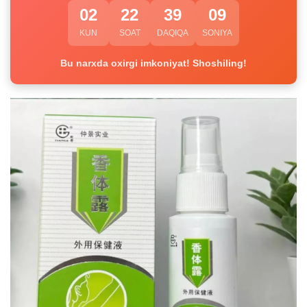
02
22
39
09
KUN
SOAT
DAQIQA
SONIYA
Bu narxda oxirgi imkoniyat! Shoshiling!