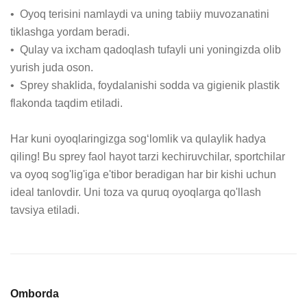
•  Oyoq terisini namlaydi va uning tabiiy muvozanatini 
tiklashga yordam beradi.

•  Qulay va ixcham qadoqlash tufayli uni yoningizda olib 
yurish juda oson.

•  Sprey shaklida, foydalanishi sodda va gigienik plastik 
flakonda taqdim etiladi.

Har kuni oyoqlaringizga sog‘lomlik va qulaylik hadya 
qiling! Bu sprey faol hayot tarzi kechiruvchilar, sportchilar 
va oyoq sog'lig'iga e'tibor beradigan har bir kishi uchun 
ideal tanlovdir. Uni toza va quruq oyoqlarga qo'llash 
tavsiya etiladi.
Omborda