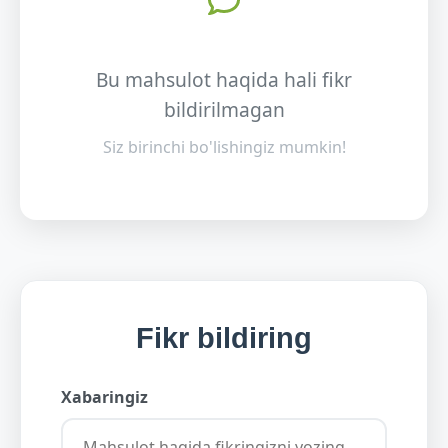
Bu mahsulot haqida hali fikr
bildirilmagan
Siz birinchi bo'lishingiz mumkin!
Fikr bildiring
Xabaringiz