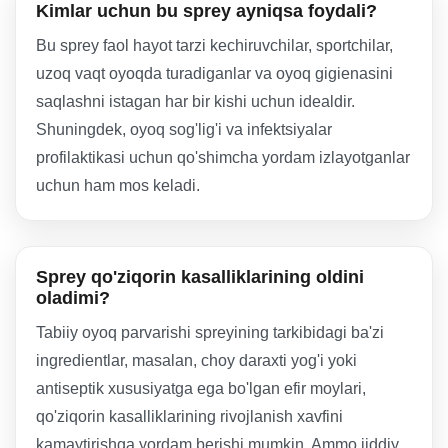
Kimlar uchun bu sprey ayniqsa foydali?
Bu sprey faol hayot tarzi kechiruvchilar, sportchilar,
uzoq vaqt oyoqda turadiganlar va oyoq gigienasini
saqlashni istagan har bir kishi uchun idealdir.
Shuningdek, oyoq sog'lig'i va infektsiyalar
profilaktikasi uchun qo'shimcha yordam izlayotganlar
uchun ham mos keladi.
Sprey qo'ziqorin kasalliklarining oldini
oladimi?
Tabiiy oyoq parvarishi spreyining tarkibidagi ba'zi
ingredientlar, masalan, choy daraxti yog'i yoki
antiseptik xususiyatga ega bo'lgan efir moylari,
qo'ziqorin kasalliklarining rivojlanish xavfini
kamaytirishga yordam berishi mumkin. Ammo jiddiy