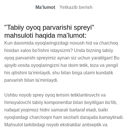
Ma'lumot
Yetkazib berish
"Tabiiy oyoq parvarishi spreyi"
mahsuloti haqida ma'lumot:
Kun davomida oyoqlaringizdagi noxush hid va charchoq 
hisidan xalos bo'lishni istaysizmi? Unda bizning tabiiy 
oyoq parvarishi spreyimiz aynan siz uchun yaratilgan! Bu 
ajoyib vosita oyoqlaringizni har doim tetik, toza va yengil 
his qilishini ta'minlaydi, shu bilan birga ularni kundalik 
parvarish bilan ta'minlaydi.

Ushbu noyob sprey oyoq terisini tetiklantiruvchi va 
himoyalovchi tabiiy komponentlar bilan boyitilgan bo'lib, 
nafaqat yoqimsiz hidni samarali bartaraf etadi, balki 
oyoqlardagi charchoqni ham sezilarli darajada kamaytiradi. 
Mahsulot tarkibidagi noyob ekstraktlar antiseptik va 