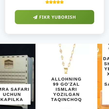
FIKR YUBORISH
ARAB
DIYORIDA
O'SUVCHI
KUNDUR
DARAXTINING
SHIFOBAXSH
YELIMI: AQL,
XOTIRA VA
ALLOHNING
UMUMIY
99 GO'ZAL
SALOMATLIK
ISMLARI
UCHUN
YOZILGAN
BEBAHO
TAQINCHOQ
NE'MAT