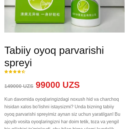
Tabiiy oyoq parvarishi
spreyi
99000 UZS
149000 UZS
Kun davomida oyoqlaringizdagi noxush hid va charchoq 
hisidan xalos bo'lishni istaysizmi? Unda bizning tabiiy 
oyoq parvarishi spreyimiz aynan siz uchun yaratilgan! Bu 
ajoyib vosita oyoqlaringizni har doim tetik, toza va yengil 