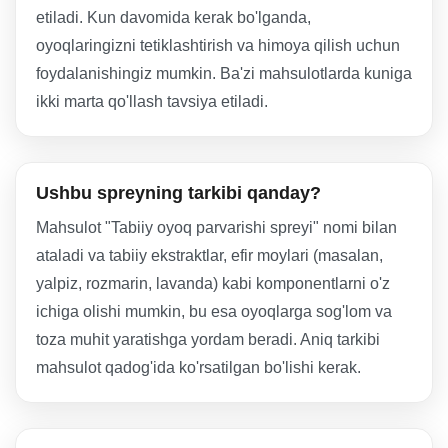
etiladi. Kun davomida kerak bo'lganda,
oyoqlaringizni tetiklashtirish va himoya qilish uchun
foydalanishingiz mumkin. Ba'zi mahsulotlarda kuniga
ikki marta qo'llash tavsiya etiladi.
Ushbu spreyning tarkibi qanday?
Mahsulot "Tabiiy oyoq parvarishi spreyi" nomi bilan
ataladi va tabiiy ekstraktlar, efir moylari (masalan,
yalpiz, rozmarin, lavanda) kabi komponentlarni o'z
ichiga olishi mumkin, bu esa oyoqlarga sog'lom va
toza muhit yaratishga yordam beradi. Aniq tarkibi
mahsulot qadog'ida ko'rsatilgan bo'lishi kerak.