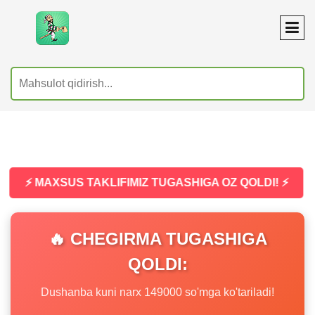
⚡ MAXSUS TAKLIFIMIZ TUGASHIGA OZ QOLDI! ⚡
🔥 CHEGIRMA TUGASHIGA
QOLDI:
Dushanba kuni narx 149000 so'mga ko'tariladi!