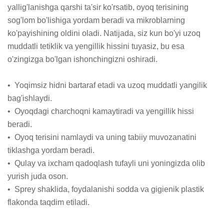
yallig'lanishga qarshi ta'sir ko'rsatib, oyoq terisining 
sog'lom bo'lishiga yordam beradi va mikroblarning 
ko'payishining oldini oladi. Natijada, siz kun bo'yi uzoq 
muddatli tetiklik va yengillik hissini tuyasiz, bu esa 
o'zingizga bo'lgan ishonchingizni oshiradi.

•  Yoqimsiz hidni bartaraf etadi va uzoq muddatli yangilik 
bag'ishlaydi.

•  Oyoqdagi charchoqni kamaytiradi va yengillik hissi 
beradi.

•  Oyoq terisini namlaydi va uning tabiiy muvozanatini 
tiklashga yordam beradi.

•  Qulay va ixcham qadoqlash tufayli uni yoningizda olib 
yurish juda oson.

•  Sprey shaklida, foydalanishi sodda va gigienik plastik 
flakonda taqdim etiladi.
