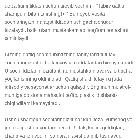
go'zalligini tiklash uchun ajoyib yechim – “Tabiiy qattiq 
shampun” bilan tanishing! 🌿 Bu noyob vosita 
sochlaringizni nafaqat ildizdan uchigacha chuqur 
tozalaydi, balki ularni mustahkamlab, sog'lom porlashini 
ta'minlaydi.

Bizning qattiq shampunimizning tabiiy tarkibi tufayli 
sochlaringiz ortiqcha kimyoviy moddalardan himoyalanadi. 
U soch ildizlarini oziqlantirib, mustahkamlaydi va ortiqcha 
yog'lanishning oldini oladi. Qattiq shakli tufayli u juda 
iqtisodiy va sayohatlar uchun qulaydir. Eng muhimi, atrof-
muhitga do'stona mahsulot bo'lib, plastik idishlarsiz 
chiqindilarni kamaytiradi.

Ushbu shampun sochlaringizni har kuni toza, yumshoq va 
jonli saqlashga yordam beradi. U lak, ko'pik qoldiqlari, 
chang va teri yog'ini samarali ravishda olib tashlaydi. 