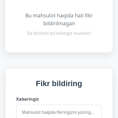
Bu mahsulot haqida hali fikr
bildirilmagan
Siz birinchi bo'lishingiz mumkin!
Fikr bildiring
Xabaringiz