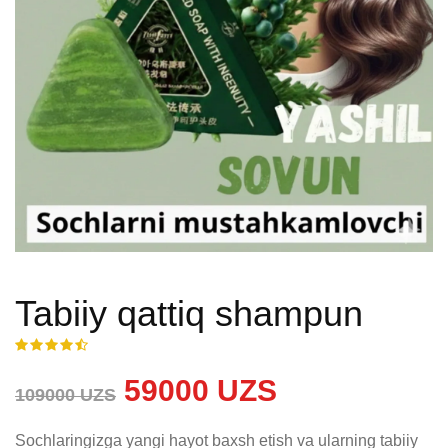
Tabiiy qattiq shampun
59000 UZS
109000 UZS
Sochlaringizga yangi hayot baxsh etish va ularning tabiiy 