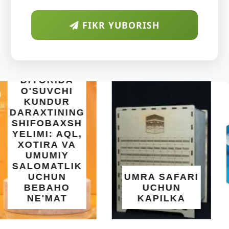
FIKR YUBORISH
INTEX EASY
SET BASSEYN
| 183X51 SM |
OSON
O'RNATILUVCHI
UMRA SAFARI
YOZGI
UCHUN
SALQINLIK VA
KAPILKA
MAROQ