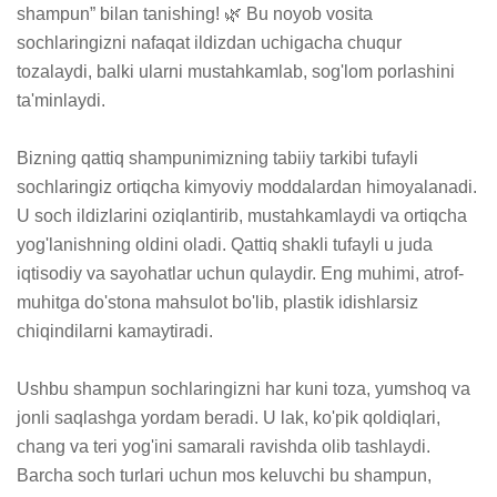
shampun” bilan tanishing! 🌿 Bu noyob vosita 
sochlaringizni nafaqat ildizdan uchigacha chuqur 
tozalaydi, balki ularni mustahkamlab, sog'lom porlashini 
ta'minlaydi.

Bizning qattiq shampunimizning tabiiy tarkibi tufayli 
sochlaringiz ortiqcha kimyoviy moddalardan himoyalanadi. 
U soch ildizlarini oziqlantirib, mustahkamlaydi va ortiqcha 
yog'lanishning oldini oladi. Qattiq shakli tufayli u juda 
iqtisodiy va sayohatlar uchun qulaydir. Eng muhimi, atrof-
muhitga do'stona mahsulot bo'lib, plastik idishlarsiz 
chiqindilarni kamaytiradi.

Ushbu shampun sochlaringizni har kuni toza, yumshoq va 
jonli saqlashga yordam beradi. U lak, ko'pik qoldiqlari, 
chang va teri yog'ini samarali ravishda olib tashlaydi. 
Barcha soch turlari uchun mos keluvchi bu shampun, 