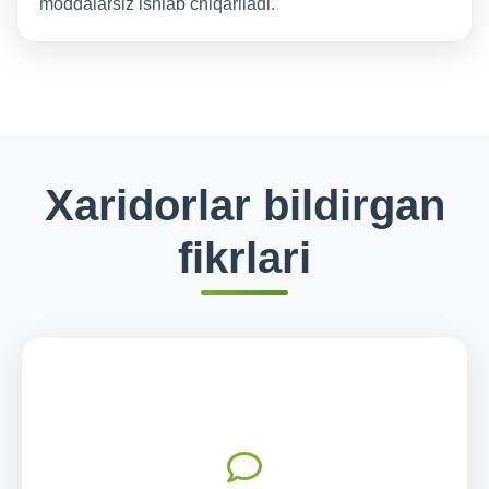
moddalarsiz ishlab chiqariladi.
Xaridorlar bildirgan
fikrlari