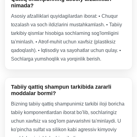
nimada?
Asosiy afzalliklari quyidagilardan iborat: • Chuqur
tozalash va soch ildizlarini mustahkamlash. • Tabiiy
tarkibiy qismlar hisobiga sochlarning sog'lomligini
ta'minlash. • Atrof-muhit uchun xavfsiz (plastiksiz
qadoqlash). • Iqtisodiy va sayohatlar uchun qulay. •
Sochlarga yumshoqlik va yorqinlik berish.
Tabiiy qattiq shampun tarkibida zararli
moddalar bormi?
Bizning tabiiy qattiq shampunimiz tarkibi iloji boricha
tabiiy komponentlardan iborat bo'lib, sochlaringiz
uchun xavfsiz va sog'lom parvarishni ta'minlaydi. U
ko'pincha sulfat va silikon kabi agressiv kimyoviy