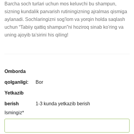
Barcha soch turlari uchun mos keluvchi bu shampun, 
sizning kundalik parvarish rutiningizning ajralmas qismiga 
aylanadi. Sochlaringizni sog'lom va yorqin holda saqlash 
uchun “Tabiiy qattiq shampun”ni hoziroq sinab ko'ring va 
uning ajoyib ta'sirini his qiling!
Omborda
qolganligi:
Bor
Yetkazib
berish
1-3 kunda yetkazib berish
Ismingiz
*