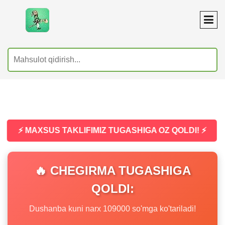
⚡ MAXSUS TAKLIFIMIZ TUGASHIGA OZ QOLDI! ⚡
🔥 CHEGIRMA TUGASHIGA
QOLDI:
Dushanba kuni narx 109000 so'mga ko'tariladi!