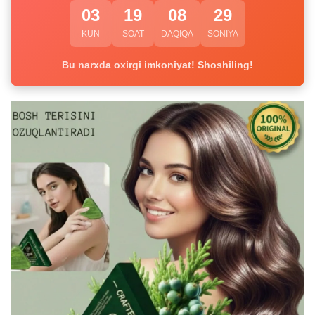
03
19
08
29
KUN
SOAT
DAQIQA
SONIYA
Bu narxda oxirgi imkoniyat! Shoshiling!