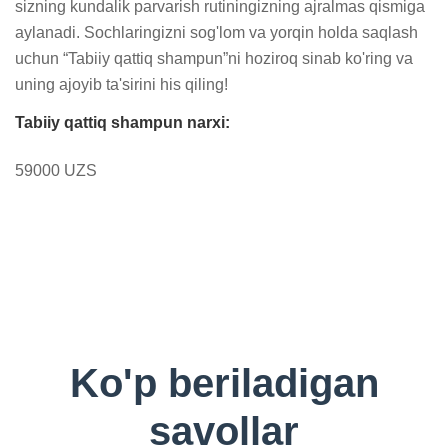
sizning kundalik parvarish rutiningizning ajralmas qismiga 
aylanadi. Sochlaringizni sog'lom va yorqin holda saqlash 
uchun “Tabiiy qattiq shampun”ni hoziroq sinab ko'ring va 
uning ajoyib ta'sirini his qiling!
Tabiiy qattiq shampun narxi:
59000 UZS
Ko'p beriladigan
savollar