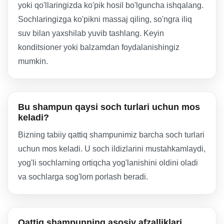
yoki qo'llaringizda ko'pik hosil bo'lguncha ishqalang.
Sochlaringizga ko'pikni massaj qiling, so'ngra iliq
suv bilan yaxshilab yuvib tashlang. Keyin
konditsioner yoki balzamdan foydalanishingiz
mumkin.
Bu shampun qaysi soch turlari uchun mos
keladi?
Bizning tabiiy qattiq shampunimiz barcha soch turlari
uchun mos keladi. U soch ildizlarini mustahkamlaydi,
yog'li sochlarning ortiqcha yog'lanishini oldini oladi
va sochlarga sog'lom porlash beradi.
Qattiq shampunning asosiy afzalliklari