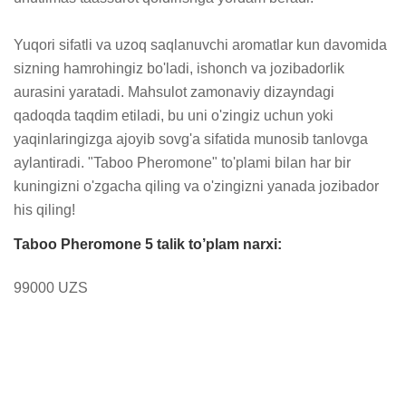
Yuqori sifatli va uzoq saqlanuvchi aromatlar kun davomida 
sizning hamrohingiz bo'ladi, ishonch va jozibadorlik 
aurasini yaratadi. Mahsulot zamonaviy dizayndagi 
qadoqda taqdim etiladi, bu uni o'zingiz uchun yoki 
yaqinlaringizga ajoyib sovg'a sifatida munosib tanlovga 
aylantiradi. "Taboo Pheromone" to'plami bilan har bir 
kuningizni o'zgacha qiling va o'zingizni yanada jozibador 
his qiling!
Taboo Pheromone 5 talik to’plam narxi:
99000 UZS