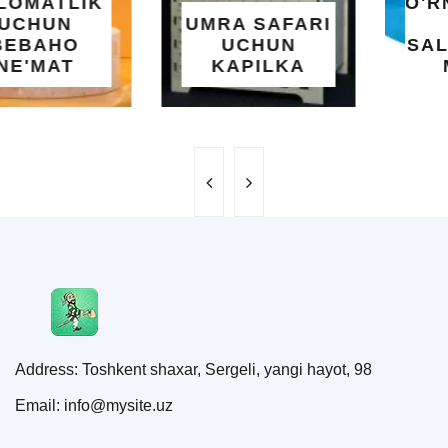
O'RNATILUVCHI
UMRA SAFARI
YOZGI
UCHUN
SALQINLIK VA
KAPILKA
MAROQ
Address: Toshkent shaxar, Sergeli, yangi hayot, 98
Email: info@mysite.uz