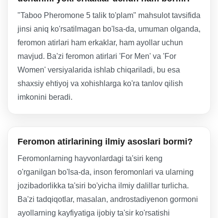
"Taboo Pheromone 5 talik to'plam" mahsulot tavsifida
jinsi aniq ko'rsatilmagan bo'lsa-da, umuman olganda,
feromon atirlari ham erkaklar, ham ayollar uchun
mavjud. Ba'zi feromon atirlari 'For Men' va 'For
Women' versiyalarida ishlab chiqariladi, bu esa
shaxsiy ehtiyoj va xohishlarga ko'ra tanlov qilish
imkonini beradi.
Feromon atirlarining ilmiy asoslari bormi?
Feromonlarning hayvonlardagi ta'siri keng
o'rganilgan bo'lsa-da, inson feromonlari va ularning
jozibadorlikka ta'siri bo'yicha ilmiy dalillar turlicha.
Ba'zi tadqiqotlar, masalan, androstadiyenon gormoni
ayollarning kayfiyatiga ijobiy ta'sir ko'rsatishi