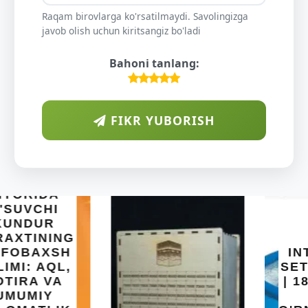
Raqam birovlarga ko'rsatilmaydi. Savolingizga
javob olish uchun kiritsangiz bo'ladi
Bahoni tanlang:
FIKR YUBORISH
INTEX EASY
SET BASSEYN
| 183X51 SM |
OSON