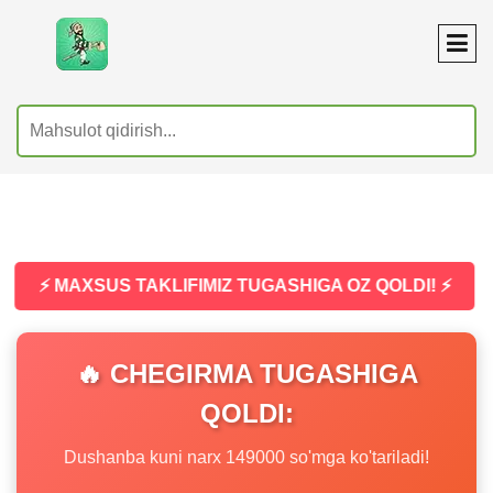
⚡ MAXSUS TAKLIFIMIZ TUGASHIGA OZ QOLDI! ⚡
🔥 CHEGIRMA TUGASHIGA
QOLDI:
Dushanba kuni narx 149000 so'mga ko'tariladi!