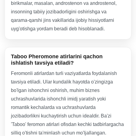
birikmalar, masalan, androstenon va androstenol,
insonning tabiiy jozibadorligini oshirishga va
qarama-qarshi jins vakillarida ijobiy hissiyotlarni
uyg'otishga yordam beradi deb hisoblanadi.
Taboo Pheromone atirlarini qachon
ishlatish tavsiya etiladi?
Feromonli atirlardan turli vaziyatlarda foydalanish
tavsiya etiladi. Ular kundalik hayotda o'zingizga
bo'lgan ishonchni oshirish, muhim biznes
uchrashuvlarida ishonchli imidj yaratish yoki
romantik kechalarda va uchrashuvlarda
jozibadorlikni kuchaytirish uchun idealdir. Ba'zi
'Taboo' feromon atirlari ofisdan kechki tadbirlargacha
silliq o'tishni ta'minlash uchun mo'ljallangan.