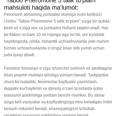
"Taboo Pheromone 5 talik to’plam"
mahsuloti haqida ma'lumot:
Feromonli atirlarning jozibador olamiga xush kelibsiz! 
Ushbu "Taboo Pheromone 5 talik to‘plam" sizga bir qutida 
besh xil o'ziga xos va jozibador hidlarni taqdim etadi. Har 
bir flakon ixcham 10 ml hajmga ega bo‘lib, uni kundalik 
hayotingizda, ishda, romantik uchrashuvlarda yoki muhim 
biznes uchrashuvlarida o‘zingiz bilan olib yurish uchun 
juda qulay qiladi.

Feromon formulasi o‘ziga ishonchni oshirish va atrofdagilar 
bilan yoqimli muloqot qilishga yordam beradi. Tadqiqotlar 
shuni ko'rsatadiki, feromonlar kayfiyatni yaxshilash, 
diqqatni kuchaytirish va ijtimoiy o'zaro ta'sirlarda ijobiy 
taassurot qoldirishga yordam berishi mumkin. Bu atirlar 
sizga turli vaziyatlar va kayfiyatingizga mos keladigan hidni 
tanlash imkonini beradi, shaxsiyatingizni ta'kidlab, 
unutilmas taassurot qoldirishga yordam beradi.
