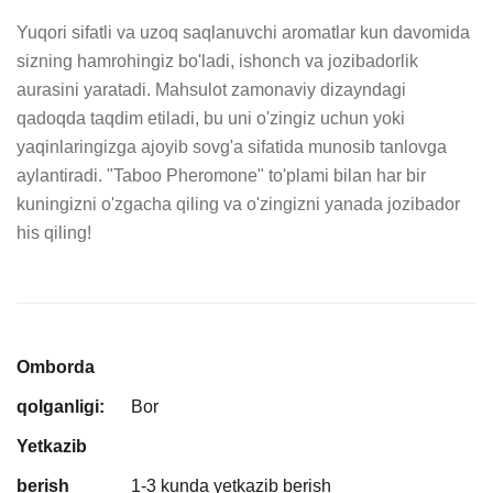
Yuqori sifatli va uzoq saqlanuvchi aromatlar kun davomida 
sizning hamrohingiz bo'ladi, ishonch va jozibadorlik 
aurasini yaratadi. Mahsulot zamonaviy dizayndagi 
qadoqda taqdim etiladi, bu uni o'zingiz uchun yoki 
yaqinlaringizga ajoyib sovg'a sifatida munosib tanlovga 
aylantiradi. "Taboo Pheromone" to'plami bilan har bir 
kuningizni o'zgacha qiling va o'zingizni yanada jozibador 
his qiling!
Omborda
qolganligi:
Bor
Yetkazib
berish
1-3 kunda yetkazib berish