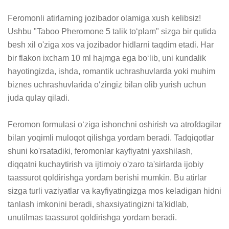
Feromonli atirlarning jozibador olamiga xush kelibsiz! 
Ushbu "Taboo Pheromone 5 talik to‘plam" sizga bir qutida 
besh xil o'ziga xos va jozibador hidlarni taqdim etadi. Har 
bir flakon ixcham 10 ml hajmga ega bo‘lib, uni kundalik 
hayotingizda, ishda, romantik uchrashuvlarda yoki muhim 
biznes uchrashuvlarida o‘zingiz bilan olib yurish uchun 
juda qulay qiladi.

Feromon formulasi o‘ziga ishonchni oshirish va atrofdagilar 
bilan yoqimli muloqot qilishga yordam beradi. Tadqiqotlar 
shuni ko'rsatadiki, feromonlar kayfiyatni yaxshilash, 
diqqatni kuchaytirish va ijtimoiy o'zaro ta'sirlarda ijobiy 
taassurot qoldirishga yordam berishi mumkin. Bu atirlar 
sizga turli vaziyatlar va kayfiyatingizga mos keladigan hidni 
tanlash imkonini beradi, shaxsiyatingizni ta'kidlab, 
unutilmas taassurot qoldirishga yordam beradi.
