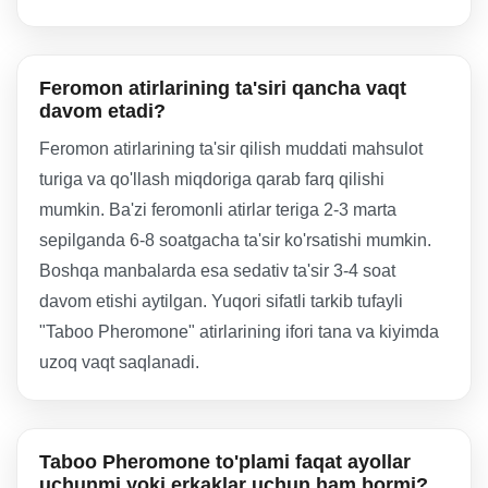
Feromon atirlarining ta'siri qancha vaqt
davom etadi?
Feromon atirlarining ta'sir qilish muddati mahsulot
turiga va qo'llash miqdoriga qarab farq qilishi
mumkin. Ba'zi feromonli atirlar teriga 2-3 marta
sepilganda 6-8 soatgacha ta'sir ko'rsatishi mumkin.
Boshqa manbalarda esa sedativ ta'sir 3-4 soat
davom etishi aytilgan. Yuqori sifatli tarkib tufayli
"Taboo Pheromone" atirlarining ifori tana va kiyimda
uzoq vaqt saqlanadi.
Taboo Pheromone to'plami faqat ayollar
uchunmi yoki erkaklar uchun ham bormi?