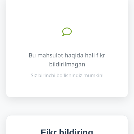
Bu mahsulot haqida hali fikr
bildirilmagan
Siz birinchi bo'lishingiz mumkin!
Fikr bildiring