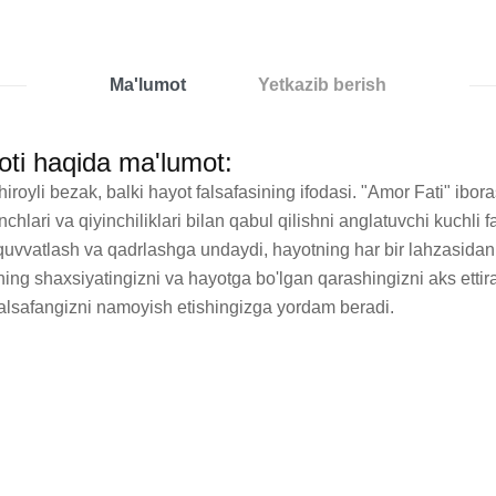
Ma'lumot
Yetkazib berish
loti haqida ma'lumot:
royli bezak, balki hayot falsafasining ifodasi. "Amor Fati" iborasi
lari va qiyinchiliklari bilan qabul qilishni anglatuvchi kuchli f
ab-quvvatlash va qadrlashga undaydi, hayotning har bir lahzasidan
ning shaxsiyatingizni va hayotga bo'lgan qarashingizni aks ettira
 falsafangizni namoyish etishingizga yordam beradi.