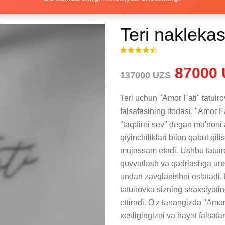
Teri naklekas
87000 
137000 UZS
Teri uchun "Amor Fati" tatuirov
falsafasining ifodasi. "Amor Fat
"taqdirni sev" degan ma'noni 
qiyinchiliklari bilan qabul qili
mujassam etadi. Ushbu tatuirov
quvvatlash va qadrlashga unda
undan zavqlanishni eslatadi. 
tatuirovka sizning shaxsiyati
ettiradi. O'z tanangizda "Amor 
xosligingizni va hayot falsaf