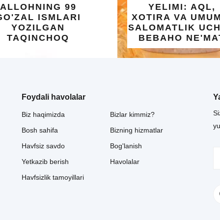
ALLOHNING 99
YELIMI: AQL,
GO'ZAL ISMLARI
XOTIRA VA UMUM
YOZILGAN
SALOMATLIK UC
TAQINCHOQ
BEBAHO NE'MA
Foydali havolalar
Y
Si
Biz haqimizda
Bizlar kimmiz?
y
Bosh sahifa
Bizning hizmatlar
Havfsiz savdo
Bog'lanish
Yetkazib berish
Havolalar
Havfsizlik tamoyillari