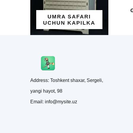
,
UMIY
CHUN
UMRA SAFARI
MAT
UCHUN KAPILKA
Address: Toshkent shaxar, Sergeli,
yangi hayot, 98
Email: info@mysite.uz