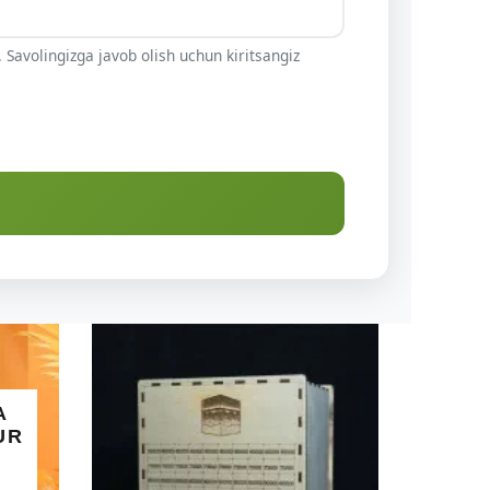
 Savolingizga javob olish uchun kiritsangiz
A
UR