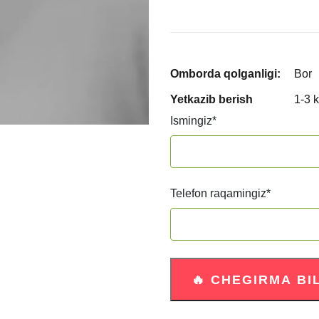
Omborda qolganligi:
Bor
Yetkazib berish
1-3 
Ismingiz
*
Telefon raqamingiz
*