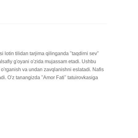
 lotin tilidan tarjima qilinganda "taqdirni sev" 
alsafiy g'oyani o'zida mujassam etadi. Ushbu 
 o'rganish va undan zavqlanishni eslatadi. Nafis 
di. O'z tanangizda "Amor Fati" tatuirovkasiga 