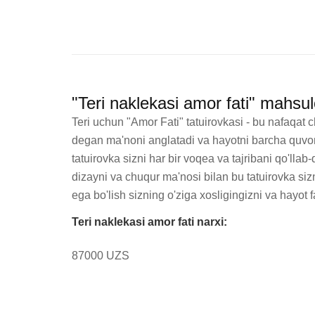
"Teri naklekasi amor fati" mahsu
Teri uchun "Amor Fati" tatuirovkasi - bu nafaqat chi
degan ma'noni anglatadi va hayotni barcha quvonch
tatuirovka sizni har bir voqea va tajribani qo'll
dizayni va chuqur ma'nosi bilan bu tatuirovka siz
ega bo'lish sizning o'ziga xosligingizni va hayot
Teri naklekasi amor fati narxi:
87000 UZS