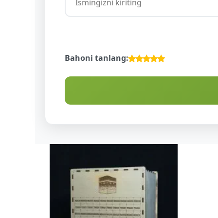
Bahoni tanlang:
DA
NDUR
NG
H