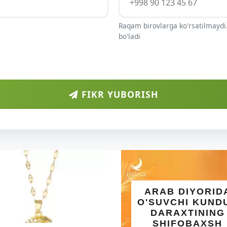
Raqam birovlarga ko'rsatilmaydi.
bo'ladi
FIKR YUBORISH
ARAB DIYORID
O'SUVCHI KUND
DARAXTINING
SHIFOBAXSH