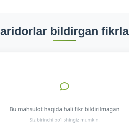
aridorlar bildirgan fikrla
Bu mahsulot haqida hali fikr bildirilmagan
Siz birinchi bo'lishingiz mumkin!