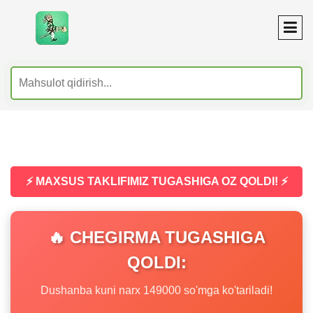
⚡ MAXSUS TAKLIFIMIZ TUGASHIGA OZ QOLDI! ⚡
🔥 CHEGIRMA TUGASHIGA
QOLDI:
Dushanba kuni narx 149000 so'mga ko'tariladi!