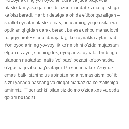
Ko'zoynakning yon oyoqlari qora va juda baquvvat 
plastikdan yasalgan bo'lib, uzoq muddat xizmat qilishiga 
kafolat beradi. Har bir detalga alohida e'tibor qaratilgan – 
shaffof oynalar plastik emas, bu ularning yuqori sifati va 
optik aniqligidan darak beradi, bu esa ushbu mahsulotni 
haqiqiy professional darajadagi ko'zoynakka aylantiradi. 
Yon oyoqlarining yovvoyilik ko'rinishini o'zida mujassam 
etgan dizayni, shuningdek, oyoqlar va oynalar bir-biriga 
ulangan nuqtadagi nafis 'yo'lbars' bezagi ko'zoynakka 
o'zgacha joziba bag'ishlaydi. Bu shunchaki ko'zoynak 
emas, balki sizning uslubingizning ajralmas qismi bo'lib, 
sizni yanada bashang va diqqat markazida ko'rsatishiga 
aminmiz. 'Tiger achki' bilan siz doimo o'ziga xos va esda 
qolarli bo'lasiz!