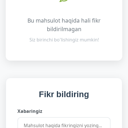
Bu mahsulot haqida hali fikr
bildirilmagan
Siz birinchi bo'lishingiz mumkin!
Fikr bildiring
Xabaringiz