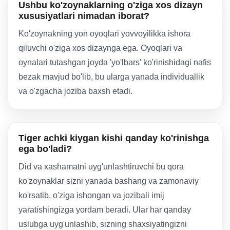
Ushbu ko'zoynaklarning o'ziga xos dizayn
xususiyatlari nimadan iborat?
Ko'zoynakning yon oyoqlari yovvoyilikka ishora
qiluvchi o'ziga xos dizaynga ega. Oyoqlari va
oynalari tutashgan joyda 'yo'lbars' ko'rinishidagi nafis
bezak mavjud bo'lib, bu ularga yanada individuallik
va o'zgacha joziba baxsh etadi.
Tiger achki kiygan kishi qanday ko'rinishga
ega bo'ladi?
Did va xashamatni uyg'unlashtiruvchi bu qora
ko'zoynaklar sizni yanada bashang va zamonaviy
ko'rsatib, o'ziga ishongan va jozibali imij
yaratishingizga yordam beradi. Ular har qanday
uslubga uyg'unlashib, sizning shaxsiyatingizni