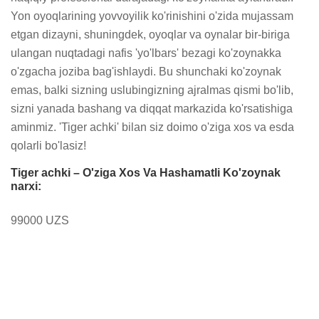
Yon oyoqlarining yovvoyilik ko'rinishini o'zida mujassam 
etgan dizayni, shuningdek, oyoqlar va oynalar bir-biriga 
ulangan nuqtadagi nafis 'yo'lbars' bezagi ko'zoynakka 
o'zgacha joziba bag'ishlaydi. Bu shunchaki ko'zoynak 
emas, balki sizning uslubingizning ajralmas qismi bo'lib, 
sizni yanada bashang va diqqat markazida ko'rsatishiga 
aminmiz. 'Tiger achki' bilan siz doimo o'ziga xos va esda 
qolarli bo'lasiz!
Tiger achki – O'ziga Xos Va Hashamatli Ko'zoynak
narxi:
99000 UZS