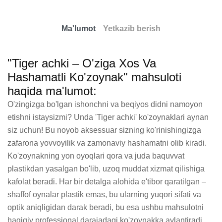
Ma'lumot
Yetkazib berish
"Tiger achki – O'ziga Xos Va
Hashamatli Ko'zoynak" mahsuloti
haqida ma'lumot:
O'zingizga bo'lgan ishonchni va beqiyos didni namoyon 
etishni istaysizmi? Unda 'Tiger achki' ko'zoynaklari aynan 
siz uchun! Bu noyob aksessuar sizning ko'rinishingizga 
zafarona yovvoyilik va zamonaviy hashamatni olib kiradi. 
Ko'zoynakning yon oyoqlari qora va juda baquvvat 
plastikdan yasalgan bo'lib, uzoq muddat xizmat qilishiga 
kafolat beradi. Har bir detalga alohida e'tibor qaratilgan – 
shaffof oynalar plastik emas, bu ularning yuqori sifati va 
optik aniqligidan darak beradi, bu esa ushbu mahsulotni 
haqiqiy professional darajadagi ko'zoynakka aylantiradi. 