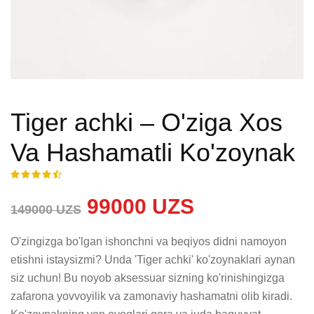
Tiger achki – O'ziga Xos
Va Hashamatli Ko'zoynak
99000 UZS
149000 UZS
O'zingizga bo'lgan ishonchni va beqiyos didni namoyon 
etishni istaysizmi? Unda 'Tiger achki' ko'zoynaklari aynan 
siz uchun! Bu noyob aksessuar sizning ko'rinishingizga 
zafarona yovvoyilik va zamonaviy hashamatni olib kiradi. 