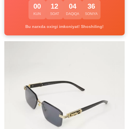
00
12
04
35
KUN
SOAT
DAQIQA
SONIYA
Bu narxda oxirgi imkoniyat! Shoshiling!