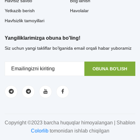
Havfsiz savdo
Bog'lanish
Yetkazib berish
Havolalar
Havfsizlik tamoyillari
Yangiliklarimizga obuna bo'ling!
Siz uchun yangi takliflar bo'lganida email orqali habar yuboramiz
OBUNA BO'LISH
Copyright ©2023 barcha huquqlar himoyalangan | Shablon
Colorlib
tomonidan ishlab chiqilgan