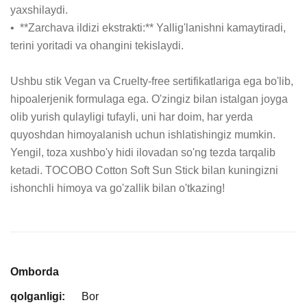
yaxshilaydi.

•  **Zarchava ildizi ekstrakti:** Yallig'lanishni kamaytiradi, 
terini yoritadi va ohangini tekislaydi.

Ushbu stik Vegan va Cruelty-free sertifikatlariga ega bo'lib, 
hipoalerjenik formulaga ega. O'zingiz bilan istalgan joyga 
olib yurish qulayligi tufayli, uni har doim, har yerda 
quyoshdan himoyalanish uchun ishlatishingiz mumkin. 
Yengil, toza xushbo'y hidi ilovadan so'ng tezda tarqalib 
ketadi. TOCOBO Cotton Soft Sun Stick bilan kuningizni 
ishonchli himoya va go'zallik bilan o'tkazing!
Omborda
qolganligi:
Bor