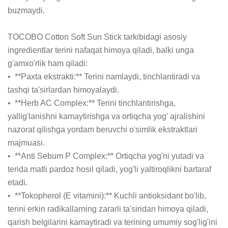
buzmaydi.

TOCOBO Cotton Soft Sun Stick tarkibidagi asosiy 
ingredientlar terini nafaqat himoya qiladi, balki unga 
g'amxo'rlik ham qiladi:

•  **Paxta ekstrakti:** Terini namlaydi, tinchlantiradi va 
tashqi ta'sirlardan himoyalaydi.

•  **Herb AC Complex:** Terini tinchlantirishga, 
yallig'lanishni kamaytirishga va ortiqcha yog' ajralishini 
nazorat qilishga yordam beruvchi o'simlik ekstraktlari 
majmuasi.

•  **Anti Sebum P Complex:** Ortiqcha yog'ni yutadi va 
terida matli pardoz hosil qiladi, yog'li yaltiroqlikni bartaraf 
etadi.

•  **Tokopherol (E vitamini):** Kuchli antioksidant bo'lib, 
terini erkin radikallarning zararli ta'siridan himoya qiladi, 
qarish belgilarini kamaytiradi va terining umumiy sog'lig'ini 