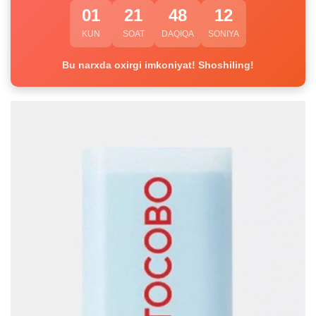
01
21
48
11
KUN
SOAT
DAQIQA
SONIYA
Bu narxda oxirgi imkoniyat! Shoshiling!