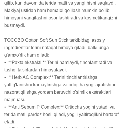
qilib, kun davomida terida matli va yangi hisni saqlaydi. 
Makiyaj ustidan ham bemalol qo'llash mumkin bo'lib, 
himoyani yangilashni osonlashtiradi va kosmetikangizni 
buzmaydi.

TOCOBO Cotton Soft Sun Stick tarkibidagi asosiy 
ingredientlar terini nafaqat himoya qiladi, balki unga 
g'amxo'rlik ham qiladi:

•  **Paxta ekstrakti:** Terini namlaydi, tinchlantiradi va 
tashqi ta'sirlardan himoyalaydi.

•  **Herb AC Complex:** Terini tinchlantirishga, 
yallig'lanishni kamaytirishga va ortiqcha yog' ajralishini 
nazorat qilishga yordam beruvchi o'simlik ekstraktlari 
majmuasi.

•  **Anti Sebum P Complex:** Ortiqcha yog'ni yutadi va 
terida matli pardoz hosil qiladi, yog'li yaltiroqlikni bartaraf 
etadi.
