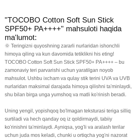
"TOCOBO Cotton Soft Sun Stick
SPF50+ PA++++" mahsuloti haqida
ma'lumot:
🌞 Teringizni quyoshning zararli nurlaridan ishonchli 
himoya qiling va kun davomida tetiklikni his eting! 
TOCOBO Cotton Soft Sun Stick SPF50+ PA++++ – bu 
zamonaviy teri parvarishi uchun yaratilgan noyob 
mahsulot. Ushbu ixcham va qulay stik terini UVA va UVB 
nurlaridan maksimal darajada himoya qilishni ta'minlaydi, 
shu bilan birga unga yumshoq va matli ko'rinish beradi.

Uning yengil, yopishqoq bo'lmagan teksturasi teriga silliq 
surtiladi va hech qanday oq iz qoldirmaydi, tabiiy 
ko'rinishni ta'minlaydi. Ayniqsa, yog'li va aralash terilar 
uchun juda mos keladi, chunki u ortiqcha yog'ni nazorat 