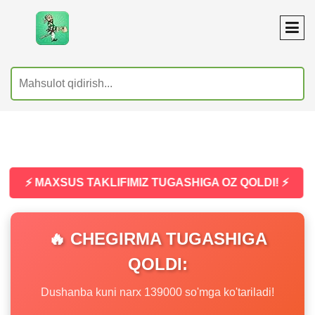
⚡ MAXSUS TAKLIFIMIZ TUGASHIGA OZ QOLDI! ⚡
🔥 CHEGIRMA TUGASHIGA
QOLDI:
Dushanba kuni narx 139000 so'mga ko'tariladi!