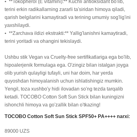
•  **Tokopherol (E vitamini):** Kuchli antioksidant bo'lib, 
terini erkin radikallarning zararli ta'siridan himoya qiladi, 
qarish belgilarini kamaytiradi va terining umumiy sog'lig'ini 
yaxshilaydi.

•  **Zarchava ildizi ekstrakti:** Yallig'lanishni kamaytiradi, 
terini yoritadi va ohangini tekislaydi.

Ushbu stik Vegan va Cruelty-free sertifikatlariga ega bo'lib, 
hipoalerjenik formulaga ega. O'zingiz bilan istalgan joyga 
olib yurish qulayligi tufayli, uni har doim, har yerda 
quyoshdan himoyalanish uchun ishlatishingiz mumkin. 
Yengil, toza xushbo'y hidi ilovadan so'ng tezda tarqalib 
ketadi. TOCOBO Cotton Soft Sun Stick bilan kuningizni 
ishonchli himoya va go'zallik bilan o'tkazing!
TOCOBO Cotton Soft Sun Stick SPF50+ PA++++ narxi:
89000 UZS