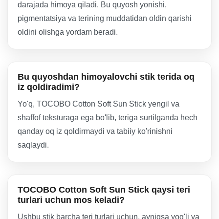
darajada himoya qiladi. Bu quyosh yonishi,
pigmentatsiya va terining muddatidan oldin qarishi
oldini olishga yordam beradi.
Bu quyoshdan himoyalovchi stik terida oq
iz qoldiradimi?
Yo'q, TOCOBO Cotton Soft Sun Stick yengil va
shaffof teksturaga ega bo'lib, teriga surtilganda hech
qanday oq iz qoldirmaydi va tabiiy ko'rinishni
saqlaydi.
TOCOBO Cotton Soft Sun Stick qaysi teri
turlari uchun mos keladi?
Ushbu stik barcha teri turlari uchun, ayniqsa yog'li va