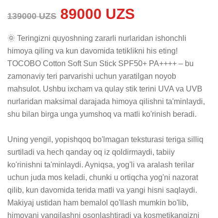
89000 UZS
139000 UZS
🌞 Teringizni quyoshning zararli nurlaridan ishonchli 
himoya qiling va kun davomida tetiklikni his eting! 
TOCOBO Cotton Soft Sun Stick SPF50+ PA++++ – bu 
zamonaviy teri parvarishi uchun yaratilgan noyob 
mahsulot. Ushbu ixcham va qulay stik terini UVA va UVB 
nurlaridan maksimal darajada himoya qilishni ta'minlaydi, 
shu bilan birga unga yumshoq va matli ko'rinish beradi.

Uning yengil, yopishqoq bo'lmagan teksturasi teriga silliq 
surtiladi va hech qanday oq iz qoldirmaydi, tabiiy 
ko'rinishni ta'minlaydi. Ayniqsa, yog'li va aralash terilar 
uchun juda mos keladi, chunki u ortiqcha yog'ni nazorat 
qilib, kun davomida terida matli va yangi hisni saqlaydi. 
Makiyaj ustidan ham bemalol qo'llash mumkin bo'lib, 
himoyani yangilashni osonlashtiradi va kosmetikangizni 