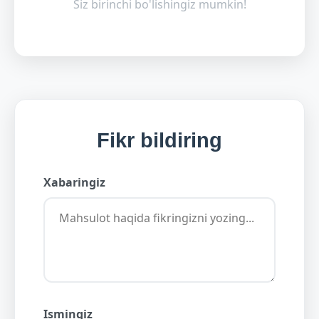
Siz birinchi bo'lishingiz mumkin!
Fikr bildiring
Xabaringiz
Ismingiz