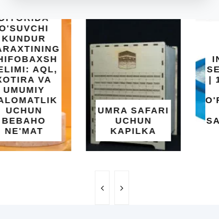
INTEX EASY
SET BASSEYN
| 183X51 SM |
OSON
O'RNATILUVCHI
UMRA SAFARI
YOZGI
UCHUN
SALQINLIK VA
KAPILKA
MAROQ