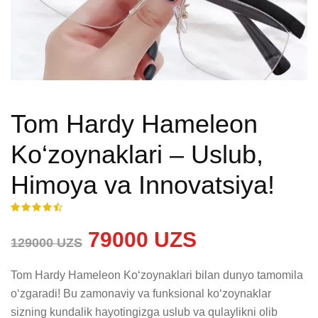
Tom Hardy Hameleon
Ko‘zoynaklari – Uslub,
Himoya va Innovatsiya!
79000 UZS
129000 UZS
Tom Hardy Hameleon Ko‘zoynaklari bilan dunyo tamomila 
o‘zgaradi! Bu zamonaviy va funksional ko‘zoynaklar 
sizning kundalik hayotingizga uslub va qulaylikni olib 