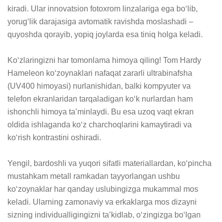
kiradi. Ular innovatsion fotoxrom linzalariga ega bo‘lib, 
yorug‘lik darajasiga avtomatik ravishda moslashadi – 
quyoshda qorayib, yopiq joylarda esa tiniq holga keladi.

Ko‘zlaringizni har tomonlama himoya qiling! Tom Hardy 
Hameleon ko‘zoynaklari nafaqat zararli ultrabinafsha 
(UV400 himoyasi) nurlanishidan, balki kompyuter va 
telefon ekranlaridan tarqaladigan ko‘k nurlardan ham 
ishonchli himoya ta’minlaydi. Bu esa uzoq vaqt ekran 
oldida ishlaganda ko‘z charchoqlarini kamaytiradi va 
ko‘rish kontrastini oshiradi.

Yengil, bardoshli va yuqori sifatli materiallardan, ko‘pincha 
mustahkam metall ramkadan tayyorlangan ushbu 
ko‘zoynaklar har qanday uslubingizga mukammal mos 
keladi. Ularning zamonaviy va erkaklarga mos dizayni 
sizning individualligingizni ta’kidlab, o‘zingizga bo‘lgan 