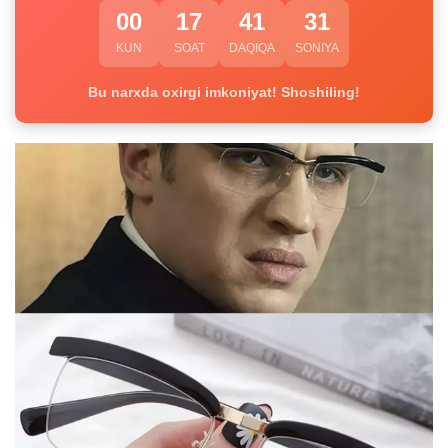
00
17
41
31
KUN
SOAT
DAQIQA
SONIYA
Bu narxda oxirgi imkoniyat! Shoshiling!