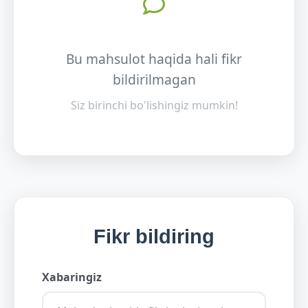
Bu mahsulot haqida hali fikr
bildirilmagan
Siz birinchi bo'lishingiz mumkin!
Fikr bildiring
Xabaringiz