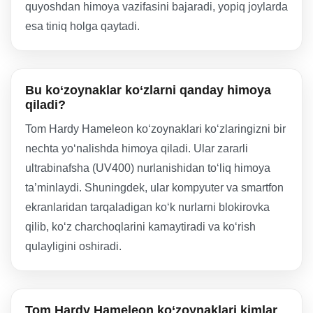
quyoshdan himoya vazifasini bajaradi, yopiq joylarda
esa tiniq holga qaytadi.
Bu ko‘zoynaklar ko‘zlarni qanday himoya
qiladi?
Tom Hardy Hameleon ko‘zoynaklari ko‘zlaringizni bir
nechta yo‘nalishda himoya qiladi. Ular zararli
ultrabinafsha (UV400) nurlanishidan to‘liq himoya
ta’minlaydi. Shuningdek, ular kompyuter va smartfon
ekranlaridan tarqaladigan ko‘k nurlarni blokirovka
qilib, ko‘z charchoqlarini kamaytiradi va ko‘rish
qulayligini oshiradi.
Tom Hardy Hameleon ko‘zoynaklari kimlar