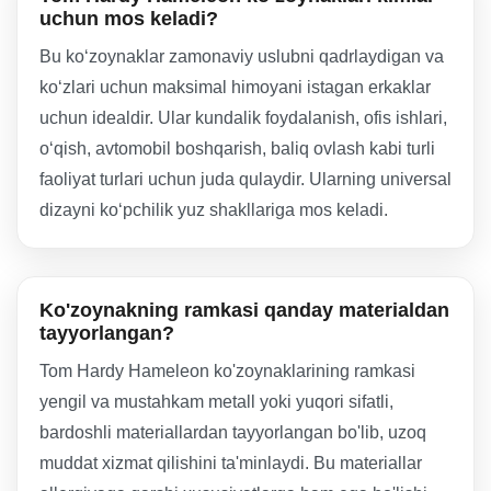
uchun mos keladi?
Bu ko‘zoynaklar zamonaviy uslubni qadrlaydigan va
ko‘zlari uchun maksimal himoyani istagan erkaklar
uchun idealdir. Ular kundalik foydalanish, ofis ishlari,
o‘qish, avtomobil boshqarish, baliq ovlash kabi turli
faoliyat turlari uchun juda qulaydir. Ularning universal
dizayni ko‘pchilik yuz shakllariga mos keladi.
Ko'zoynakning ramkasi qanday materialdan
tayyorlangan?
Tom Hardy Hameleon ko'zoynaklarining ramkasi
yengil va mustahkam metall yoki yuqori sifatli,
bardoshli materiallardan tayyorlangan bo'lib, uzoq
muddat xizmat qilishini ta'minlaydi. Bu materiallar