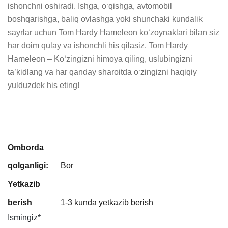
ishonchni oshiradi. Ishga, o‘qishga, avtomobil 
boshqarishga, baliq ovlashga yoki shunchaki kundalik 
sayrlar uchun Tom Hardy Hameleon ko‘zoynaklari bilan siz 
har doim qulay va ishonchli his qilasiz. Tom Hardy 
Hameleon – Ko‘zingizni himoya qiling, uslubingizni 
ta’kidlang va har qanday sharoitda o‘zingizni haqiqiy 
yulduzdek his eting!
Omborda
qolganligi:
Bor
Yetkazib
berish
1-3 kunda yetkazib berish
Ismingiz
*