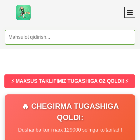
⚡ MAXSUS TAKLIFIMIZ TUGASHIGA OZ QOLDI! ⚡
🔥 CHEGIRMA TUGASHIGA
QOLDI:
Dushanba kuni narx 129000 so'mga ko'tariladi!