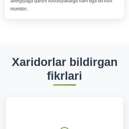
allergiyaga qarshi xususiyatlarga ham ega bo'lishi
mumkin.
Xaridorlar bildirgan
fikrlari