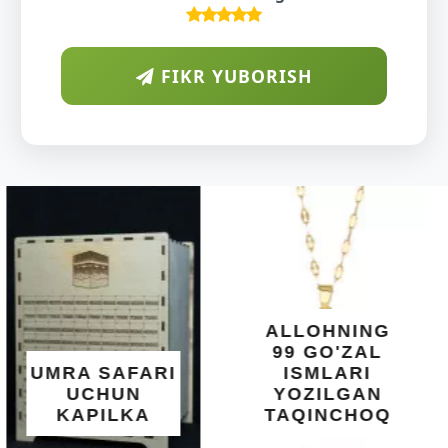
FIKR YUBORISH
ARAB
DIYORIDA
O'SUVCHI
KUNDUR
DARAXTINING
SHIFOBAXSH
YELIMI: AQL,
XOTIRA VA
ALLOHNING
UMUMIY
99 GO'ZAL
SALOMATLIK
ISMLARI
UCHUN
YOZILGAN
BEBAHO
TAQINCHOQ
NE'MAT