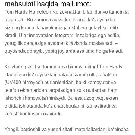
mahsuloti haqida ma'lumot:
Tom Hardy Hameleon Ko‘zoynaklari bilan dunyo tamomila 
o‘zgaradi! Bu zamonaviy va funksional ko‘zoynaklar 
sizning kundalik hayotingizga uslub va qulaylikni olib 
kiradi. Ular innovatsion fotoxrom linzalariga ega bo‘lib, 
yorug‘lik darajasiga avtomatik ravishda moslashadi – 
quyoshda qorayib, yopiq joylarda esa tiniq holga keladi.

Ko‘zlaringizni har tomonlama himoya qiling! Tom Hardy 
Hameleon ko‘zoynaklari nafaqat zararli ultrabinafsha 
(UV400 himoyasi) nurlanishidan, balki kompyuter va 
telefon ekranlaridan tarqaladigan ko‘k nurlardan ham 
ishonchli himoya ta’minlaydi. Bu esa uzoq vaqt ekran 
oldida ishlaganda ko‘z charchoqlarini kamaytiradi va 
ko‘rish kontrastini oshiradi.

Yengil, bardoshli va yuqori sifatli materiallardan, ko‘pincha 