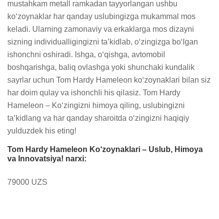
mustahkam metall ramkadan tayyorlangan ushbu 
ko‘zoynaklar har qanday uslubingizga mukammal mos 
keladi. Ularning zamonaviy va erkaklarga mos dizayni 
sizning individualligingizni ta’kidlab, o‘zingizga bo‘lgan 
ishonchni oshiradi. Ishga, o‘qishga, avtomobil 
boshqarishga, baliq ovlashga yoki shunchaki kundalik 
sayrlar uchun Tom Hardy Hameleon ko‘zoynaklari bilan siz 
har doim qulay va ishonchli his qilasiz. Tom Hardy 
Hameleon – Ko‘zingizni himoya qiling, uslubingizni 
ta’kidlang va har qanday sharoitda o‘zingizni haqiqiy 
yulduzdek his eting!
Tom Hardy Hameleon Ko‘zoynaklari – Uslub, Himoya
va Innovatsiya! narxi:
79000 UZS