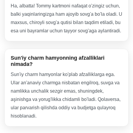
Ha, albatta! Tommy kartmoni nafaqat o'zingiz uchun,
balki yaqinlaringizga ham ajoyib sovg'a bo'la oladi. U
maxsus, chiroyli sovg'a qutisi bilan taqdim etiladi, bu
esa uni bayramlar uchun tayyor sovg'aga aylantiradi.
Sun'iy charm hamyonning afzalliklari
nimada?
Sun'iy charm hamyonlar ko'plab afzalliklarga ega.
Ular an'anaviy charmga nisbatan engilroq, suvga va
namlikka unchalik sezgir emas, shuningdek,
aşinishga va yorug'likka chidamli bo'ladi. Qolaversa,
ular parvarish qilishda oddiy va budjetga qulayroq
hisoblanadi.