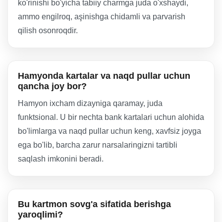
ko'rinishi bo'yicha tabiiy charmga juda o'xshaydi,
ammo engilroq, aşinishga chidamli va parvarish
qilish osonroqdir.
Hamyonda kartalar va naqd pullar uchun
qancha joy bor?
Hamyon ixcham dizayniga qaramay, juda
funktsional. U bir nechta bank kartalari uchun alohida
bo'limlarga va naqd pullar uchun keng, xavfsiz joyga
ega bo'lib, barcha zarur narsalaringizni tartibli
saqlash imkonini beradi.
Bu kartmon sovg'a sifatida berishga
yaroqlimi?