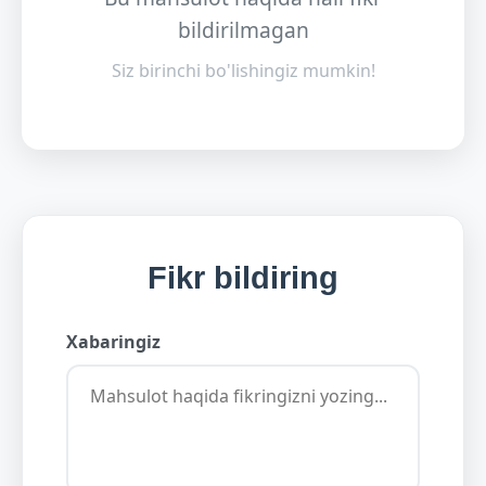
bildirilmagan
Siz birinchi bo'lishingiz mumkin!
Fikr bildiring
Xabaringiz