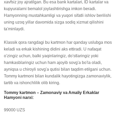
xavfsiz joy ajratilgan. Bu esa bank kartalari, ID kartalar va 
kupyuralarni bemalol joylashtirishga imkon beradi. 
Hamyonning mustahkamligi va yuqori sifatli ishlov berilishi 
uning uzoq yillar davomida sizga sodiq xizmat qilishini 
ta'minlaydi.

Klassik qora rangdagi bu kartmon har qanday uslubga mos 
keladi va erkak kishining didini aks ettiradi. U nafaqat 
o'zingiz uchun, balki yaqinlaringiz, do'stlaringiz yoki 
hamkasblaringiz uchun ham ajoyib sovg'a bo'la oladi, 
ayniqsa u chiroyli sovg'a qutisi bilan taqdim etilgani uchun. 
Tommy kartmoni bilan kundalik hayotingizga zamonaviylik, 
tartib va ishonchlilik olib kiring.
Tommy kartmon – Zamonaviy va Amaliy Erkaklar
Hamyoni narxi:
99000 UZS