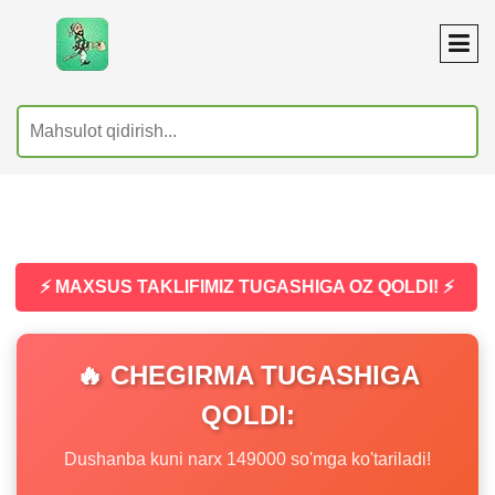
⚡ MAXSUS TAKLIFIMIZ TUGASHIGA OZ QOLDI! ⚡
🔥 CHEGIRMA TUGASHIGA
QOLDI:
Dushanba kuni narx 149000 so'mga ko'tariladi!