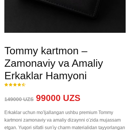
Tommy kartmon –
Zamonaviy va Amaliy
Erkaklar Hamyoni
99000 UZS
149000 UZS
Erkaklar uchun mo'ljallangan ushbu premium Tommy 
kartmoni zamonaviy va amaliy dizaynni o'zida mujassam 
etgan. Yuqori sifatli sun'iy charm materialidan tayyorlangan 