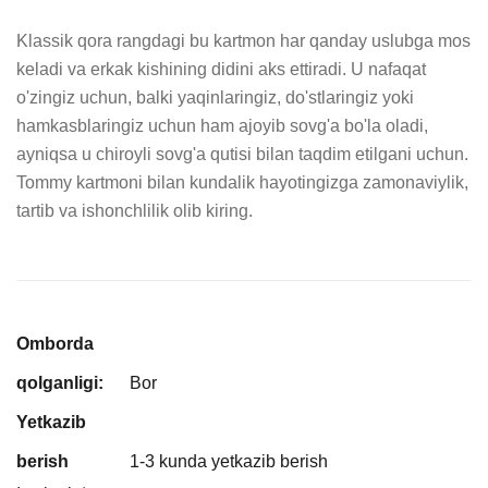
Klassik qora rangdagi bu kartmon har qanday uslubga mos 
keladi va erkak kishining didini aks ettiradi. U nafaqat 
o'zingiz uchun, balki yaqinlaringiz, do'stlaringiz yoki 
hamkasblaringiz uchun ham ajoyib sovg'a bo'la oladi, 
ayniqsa u chiroyli sovg'a qutisi bilan taqdim etilgani uchun. 
Tommy kartmoni bilan kundalik hayotingizga zamonaviylik, 
tartib va ishonchlilik olib kiring.
Omborda
qolganligi:
Bor
Yetkazib
berish
1-3 kunda yetkazib berish