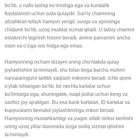
bo'lib, u nafis tashqi ko'rinishga ega va kundalik 
foydalanish uchun juda qulaydir. Sun'iy charmning 
afzalliklari tufayli hamyon yengil, suvga va aşinishga 
chidamli bo'lib, uzoq muddat xizmat qiladi. U tabiiy charmni 
eslatuvchi teginish hissini beradi, ammo parvarishi ancha 
oson va o'ziga xos hidga ega emas.

Hamyonning ixcham dizayni uning cho'ntakda qulay 
joylashishini ta'minlaydi, shu bilan birga barcha muhim 
narsalaringizni tartibli saqlash imkonini beradi. Ichki qismi 
o'ylab ishlangan bo'lib, bir nechta kartalar uchun 
bo'limlarga ega, shuningdek, naqd pullar uchun keng va 
xavfsiz joy ajratilgan. Bu esa bank kartalari, ID kartalar va 
kupyuralarni bemalol joylashtirishga imkon beradi. 
Hamyonning mustahkamligi va yuqori sifatli ishlov berilishi 
uning uzoq yillar davomida sizga sodiq xizmat qilishini 
ta'minlaydi.
