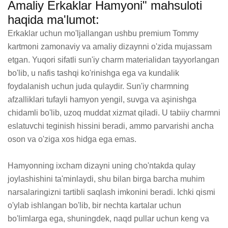
Amaliy Erkaklar Hamyoni" mahsuloti
haqida ma'lumot:
Erkaklar uchun mo'ljallangan ushbu premium Tommy 
kartmoni zamonaviy va amaliy dizaynni o'zida mujassam 
etgan. Yuqori sifatli sun'iy charm materialidan tayyorlangan 
bo'lib, u nafis tashqi ko'rinishga ega va kundalik 
foydalanish uchun juda qulaydir. Sun'iy charmning 
afzalliklari tufayli hamyon yengil, suvga va aşinishga 
chidamli bo'lib, uzoq muddat xizmat qiladi. U tabiiy charmni 
eslatuvchi teginish hissini beradi, ammo parvarishi ancha 
oson va o'ziga xos hidga ega emas.

Hamyonning ixcham dizayni uning cho'ntakda qulay 
joylashishini ta'minlaydi, shu bilan birga barcha muhim 
narsalaringizni tartibli saqlash imkonini beradi. Ichki qismi 
o'ylab ishlangan bo'lib, bir nechta kartalar uchun 
bo'limlarga ega, shuningdek, naqd pullar uchun keng va 