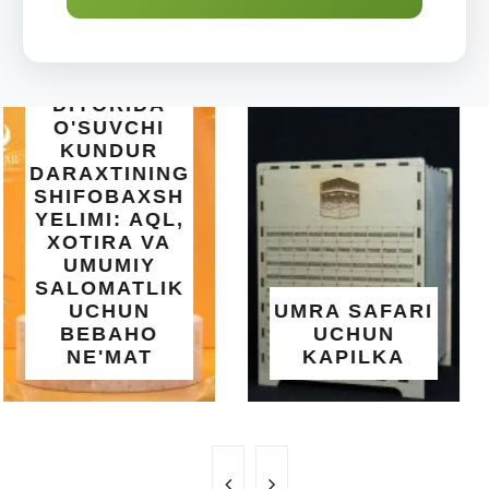
INTEX EASY
SET BASSEYN
| 183X51 SM |
OSON
O'RNATILUVCHI
UMRA SAFARI
YOZGI
UCHUN
SALQINLIK VA
KAPILKA
MAROQ