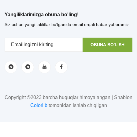
Yangiliklarimizga obuna bo'ling!
Siz uchun yangi takliflar bo'lganida email orqali habar yuboramiz
OBUNA BO'LISH
Copyright ©2023 barcha huquqlar himoyalangan | Shablon
Colorlib
tomonidan ishlab chiqilgan