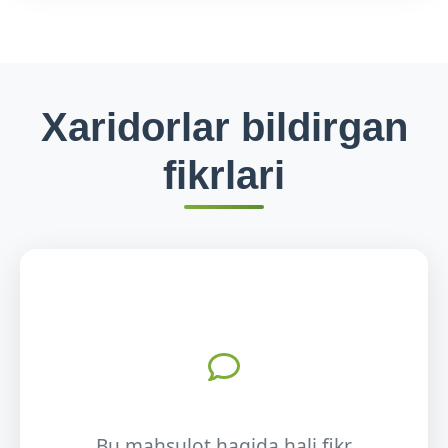
Xaridorlar bildirgan
fikrlari
Bu mahsulot haqida hali fikr