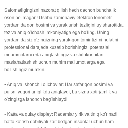
Salomatligingizni nazorat qilish hech qachon bunchalik 
oson bo'lmagan! Ushbu zamonaviy elektron tonometr 
yordamida qon bosimi va yurak urish tezligini uy sharoitida, 
tez va aniq o'lchash imkoniyatiga ega bo'ling. Uning 
yordamida siz o'zingizning yurak-qon tomir tizimi holatini 
professional darajada kuzatib borishingiz, potentsial 
muammolarni erta aniqlashingiz va shifokor bilan 
maslahatlashish uchun muhim ma'lumotlarga ega 
bo'lishingiz mumkin.

• Aniq va ishonchli o‘lchovlar: Har safar qon bosimi va 
pulsni yuqori aniqlikda aniqlaydi, bu sizga xotirjamlik va 
o'zingizga ishonch bag'ishlaydi.

• Katta va qulay displey: Raqamlar yirik va tiniq ko'rinadi, 
hatto ko‘rish qobiliyati zaif bo'lgan insonlar uchun ham 