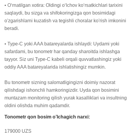
• O‘rnatilgan xotira: Oldingi o‘lchov ko‘rsatkichlari tarixini 
saqlaydi, bu sizga va shifokoringizga qon bosimidagi 
o'zgarishlarni kuzatish va tegishli choralar ko'rish imkonini 
beradi.

• Type-C yoki AAA batareyalarda ishlaydi: Uydami yoki 
safardami, bu tonometr har qanday sharoitda ishlashga 
tayyor. Siz uni Type-C kabeli orqali quvvatlashingiz yoki 
oddiy AAA batareyalarida ishlatishingiz mumkin.

Bu tonometr sizning salomatligingizni doimiy nazorat 
qilishdagi ishonchli hamkoringizdir. Uyda qon bosimini 
muntazam monitoring qilish yurak kasalliklari va insultning 
oldini olishda muhim qadamdir.
Tonometr qon bosim o’lchagich narxi:
179000 UZS