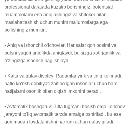
professional darajada kuzatib borishingiz, potentsial 
muammolarni erta aniqlashingiz va shifokor bilan 
maslahatlashish uchun muhim ma'lumotlarga ega 
bo'lishingiz mumkin.

• Aniq va ishonchli o‘lchovlar: Har safar qon bosimi va 
pulsni yuqori aniqlikda aniqlaydi, bu sizga xotirjamlik va 
o'zingizga ishonch bag'ishlaydi.

• Katta va qulay displey: Raqamlar yirik va tiniq ko'rinadi, 
hatto ko‘rish qobiliyati zaif bo'lgan insonlar uchun ham 
natijalarni osonlik bilan o'qish imkonini beradi.

• Avtomatik boshqaruv: Bitta tugmani bosish orqali o‘lchov 
jarayoni to'liq avtomatik tarzda amalga oshiriladi, bu esa 
qurilmadan foydalanishni har kim uchun qulay qiladi.
