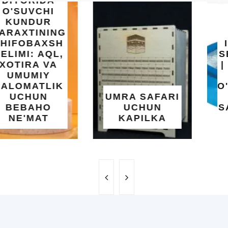
INTEX EASY
SET BASSEYN
| 183X51 SM |
OSON
O'RNATILUVCHI
UMRA SAFARI
YOZGI
UCHUN
SALQINLIK VA
KAPILKA
MAROQ