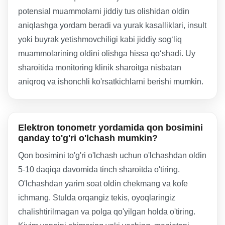
potensial muammolarni jiddiy tus olishidan oldin
aniqlashga yordam beradi va yurak kasalliklari, insult
yoki buyrak yetishmovchiligi kabi jiddiy sog‘liq
muammolarining oldini olishga hissa qo‘shadi. Uy
sharoitida monitoring klinik sharoitga nisbatan
aniqroq va ishonchli ko'rsatkichlarni berishi mumkin.
Elektron tonometr yordamida qon bosimini
qanday to'g'ri o'lchash mumkin?
Qon bosimini to'g'ri o'lchash uchun o'lchashdan oldin
5-10 daqiqa davomida tinch sharoitda o'tiring.
O'lchashdan yarim soat oldin chekmang va kofe
ichmang. Stulda orqangiz tekis, oyoqlaringiz
chalishtirilmagan va polga qo'yilgan holda o'tiring.