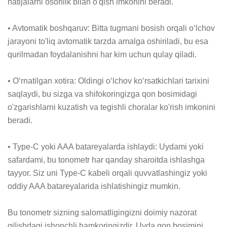
natijalarni osonlik bilan o'qish imkonini beradi.

• Avtomatik boshqaruv: Bitta tugmani bosish orqali o‘lchov 
jarayoni to'liq avtomatik tarzda amalga oshiriladi, bu esa 
qurilmadan foydalanishni har kim uchun qulay qiladi.

• O‘rnatilgan xotira: Oldingi o‘lchov ko‘rsatkichlari tarixini 
saqlaydi, bu sizga va shifokoringizga qon bosimidagi 
o'zgarishlarni kuzatish va tegishli choralar ko'rish imkonini 
beradi.

• Type-C yoki AAA batareyalarda ishlaydi: Uydami yoki 
safardami, bu tonometr har qanday sharoitda ishlashga 
tayyor. Siz uni Type-C kabeli orqali quvvatlashingiz yoki 
oddiy AAA batareyalarida ishlatishingiz mumkin.

Bu tonometr sizning salomatligingizni doimiy nazorat 
qilishdagi ishonchli hamkoringizdir. Uyda qon bosimini 