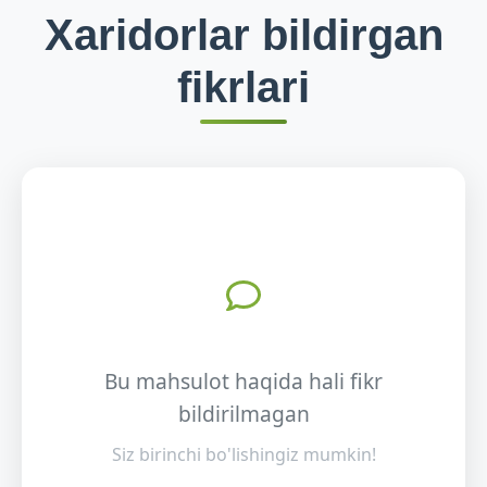
Xaridorlar bildirgan
fikrlari
Bu mahsulot haqida hali fikr
bildirilmagan
Siz birinchi bo'lishingiz mumkin!