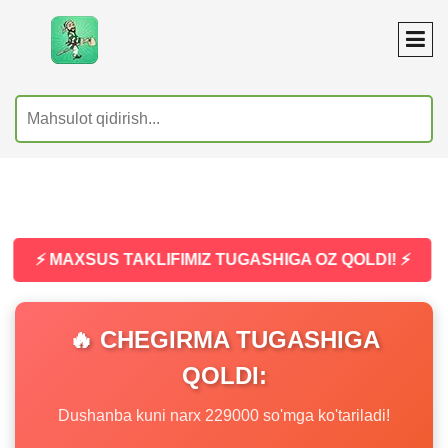
⚡ MAXSUS TAKLIFIMIZ TUGASHIGA OZ QOLDI! ⚡
🔥 CHEGIRMA TUGASHIGA
QOLDI:
Dushanba kuni narx 229000 so'mga ko'tariladi!