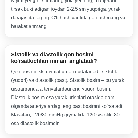
Kiyim yengini shimaring yoki yeching, manjetani
tirsak bukiladigan joydan 2-2,5 sm yuqoriga, yurak
darajasida taqing. O'lchash vaqtida gaplashmang va
harakatlanmang.
Sistolik va diastolik qon bosimi
ko'rsatkichlari nimani anglatadi?
Qon bosimi ikki qiymat orqali ifodalanadi: sistolik
(yuqori) va diastolik (past). Sistolik bosim – bu yurak
qisqarganda arteriyalardagi eng yuqori bosim.
Diastolik bosim esa yurak urishlari orasida dam
olganda arteriyalardagi eng past bosimni ko'rsatadi.
Masalan, 120/80 mmHg qiymatida 120 sistolik, 80
esa diastolik bosimdir.