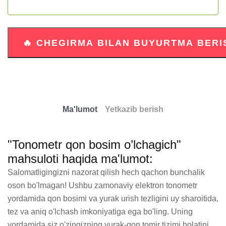
Ma'lumot
Yetkazib berish
"Tonometr qon bosim o’lchagich"
mahsuloti haqida ma'lumot:
Salomatligingizni nazorat qilish hech qachon bunchalik 
oson bo'lmagan! Ushbu zamonaviy elektron tonometr 
yordamida qon bosimi va yurak urish tezligini uy sharoitida, 
tez va aniq o'lchash imkoniyatiga ega bo'ling. Uning 
yordamida siz o'zingizning yurak-qon tomir tizimi holatini 