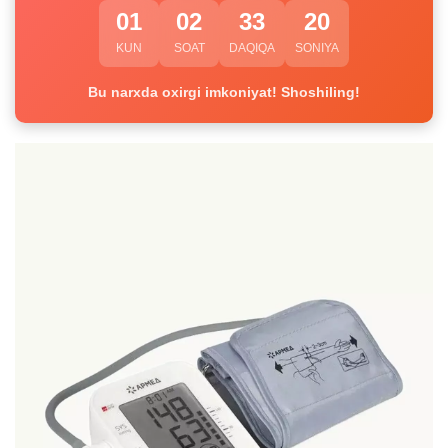
01
02
33
20
KUN
SOAT
DAQIQA
SONIYA
Bu narxda oxirgi imkoniyat! Shoshiling!