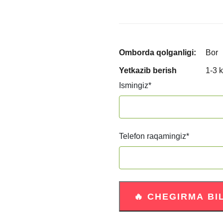
Omborda qolganligi:
Bor
Yetkazib berish
1-3 
Ismingiz
*
Telefon raqamingiz
*