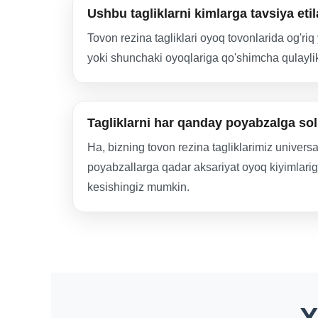
Ushbu tagliklarni kimlarga tavsiya eti
Tovon rezina tagliklari oyoq tovonlarida og'ri
yoki shunchaki oyoqlariga qo'shimcha qulaylik 
Tagliklarni har qanday poyabzalga s
Ha, bizning tovon rezina tagliklarimiz universa
poyabzallarga qadar aksariyat oyoq kiyimlarig
kesishingiz mumkin.