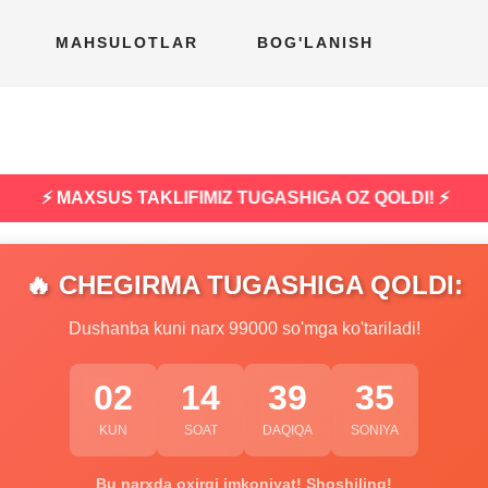
MAHSULOTLAR
BOG'LANISH
⚡ MAXSUS TAKLIFIMIZ TUGASHIGA OZ QOLDI! ⚡
🔥 CHEGIRMA TUGASHIGA QOLDI:
Dushanba kuni narx 99000 so'mga ko'tariladi!
02
14
39
34
KUN
SOAT
DAQIQA
SONIYA
Bu narxda oxirgi imkoniyat! Shoshiling!