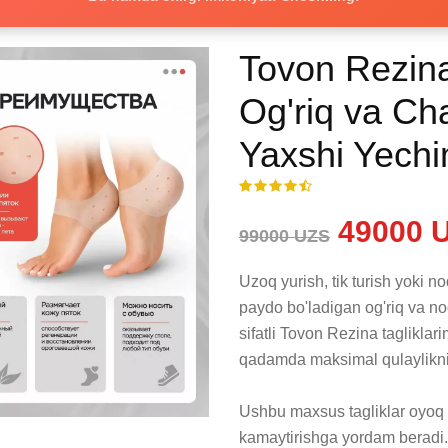
Tovon Rezina
Og'riq va Ch
Yaxshi Yech
49000 
99000 UZS
Uzoq yurish, tik turish yoki n
paydo bo'ladigan og'riq va no
sifatli Tovon Rezina tagliklar
qadamda maksimal qulaylikni t
Ushbu maxsus tagliklar oyoq t
kamaytirishga yordam beradi. R