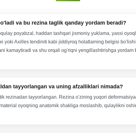
o'ladi va bu rezina taglik qanday yordam beradi?
noqulay poyabzal, haddan tashqari jismoniy yuklama, yassi oyoqli
ixi yoki Axilles tendiniti kabi jiddiyroq holatlarning belgisi bo'li
i kamaytiradi va shu orqali og'riqni yengillashtirishga yordam b
aldan tayyorlangan va uning afzalliklari nimada?
stik rezinadan tayyorlangan. Rezina o'zining yuqori deformatsiya
Bu material oyoqning anatomik shakliga moslashib, qulaylikni os