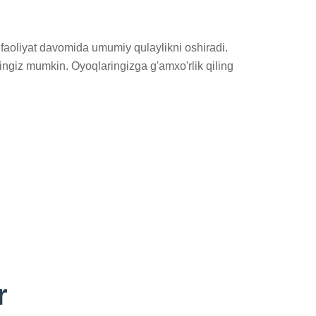
faoliyat davomida umumiy qulaylikni oshiradi. 
ngiz mumkin. Oyoqlaringizga g'amxo'rlik qiling 
r