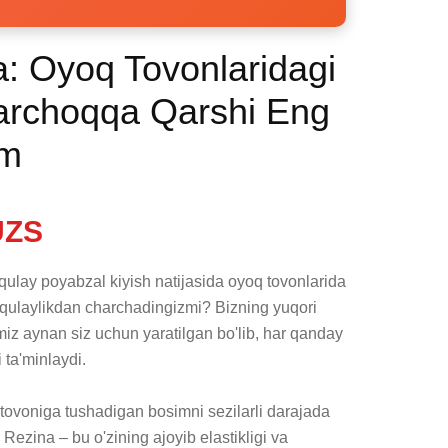
: Oyoq Tovonlaridagi
archoqqa Qarshi Eng
im
UZS
oqulay poyabzal kiyish natijasida oyoq tovonlarida 
qulaylikdan charchadingizmi? Bizning yuqori 
imiz aynan siz uchun yaratilgan bo'lib, har qanday 
a'minlaydi.

ovoniga tushadigan bosimni sezilarli darajada 
ezina – bu o'zining ajoyib elastikligi va 