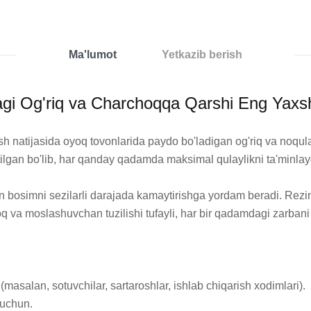
Ma'lumot
Yetkazib berish
agi Og'riq va Charchoqqa Qarshi Eng Yaxs
ish natijasida oyoq tovonlarida paydo bo'ladigan og'riq va noqula
ilgan bo'lib, har qanday qadamda maksimal qulaylikni ta'minlayd
bosimni sezilarli darajada kamaytirishga yordam beradi. Rezina –
va moslashuvchan tuzilishi tufayli, har bir qadamdagi zarbani o'
asalan, sotuvchilar, sartaroshlar, ishlab chiqarish xodimlari).

 uchun.
