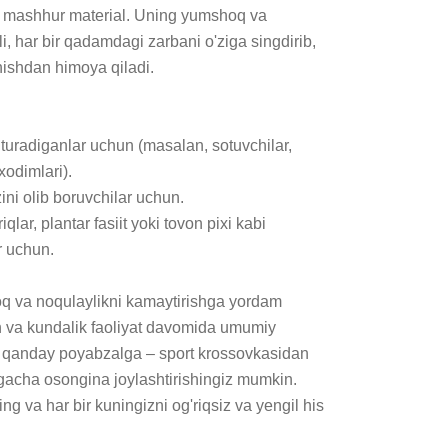
an mashhur material. Uning yumshoq va 
i, har bir qadamdagi zarbani o'ziga singdirib, 
nishdan himoya qiladi.

turadiganlar uchun (masalan, sotuvchilar, 
xodimlari).

zini olib boruvchilar uchun.

lar, plantar fasiit yoki tovon pixi kabi 
uchun.

oq va noqulaylikni kamaytirishga yordam 
h va kundalik faoliyat davomida umumiy 
ar qanday poyabzalga – sport krossovkasidan 
igacha osongina joylashtirishingiz mumkin. 
ng va har bir kuningizni og'riqsiz va yengil his 