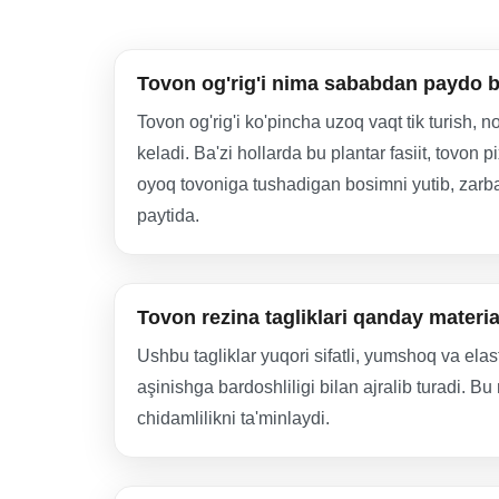
Tovon og'rig'i nima sababdan paydo b
Tovon og'rig'i ko'pincha uzoq vaqt tik turish, 
keladi. Ba'zi hollarda bu plantar fasiit, tovon p
oyoq tovoniga tushadigan bosimni yutib, zarban
paytida.
Tovon rezina tagliklari qanday materi
Ushbu tagliklar yuqori sifatli, yumshoq va ela
aşinishga bardoshliligi bilan ajralib turadi. 
chidamlilikni ta'minlaydi.