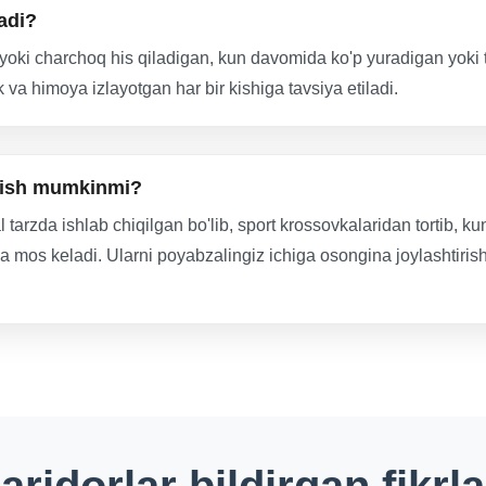
ladi?
q yoki charchoq his qiladigan, kun davomida ko'p yuradigan yoki 
va himoya izlayotgan har bir kishiga tavsiya etiladi.
olish mumkinmi?
l tarzda ishlab chiqilgan bo'lib, sport krossovkalaridan tortib, k
a mos keladi. Ularni poyabzalingiz ichiga osongina joylashtirish