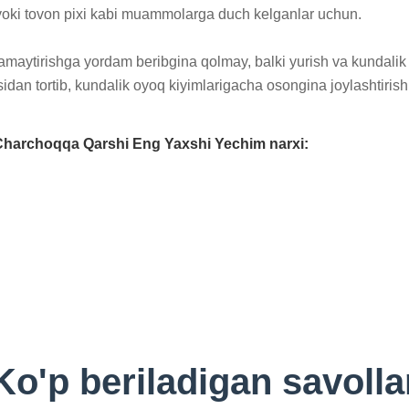
it yoki tovon pixi kabi muammolarga duch kelganlar uchun.

amaytirishga yordam beribgina qolmay, balki yurish va kundalik 
dan tortib, kundalik oyoq kiyimlarigacha osongina joylashtirishi
 Charchoqqa Qarshi Eng Yaxshi Yechim narxi:
Ko'p beriladigan savolla