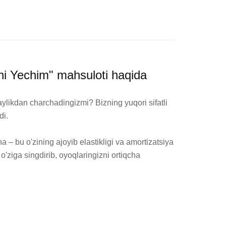
hi Yechim" mahsuloti haqida
ylikdan charchadingizmi? Bizning yuqori sifatli 
i.

 bu o'zining ajoyib elastikligi va amortizatsiya 
ziga singdirib, oyoqlaringizni ortiqcha 