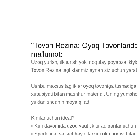
"Tovon Rezina: Oyoq Tovonlarid
ma'lumot:
Uzoq yurish, tik turish yoki noqulay poyabzal kiy
Tovon Rezina tagliklarimiz aynan siz uchun yarat
Ushbu maxsus tagliklar oyoq tovoniga tushadigan 
xususiyati bilan mashhur material. Uning yumshoq 
yuklanishdan himoya qiladi.

Kimlar uchun ideal?

• Kun davomida uzoq vaqt tik turadiganlar uchun (m
• Sportchilar va faol hayot tarzini olib boruvchilar