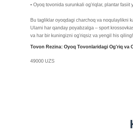
• Oyoq tovonida surunkali og'riqlar, plantar fasi
Bu tagliklar oyoqdagi charchoq va noqulaylikni k
Ularni har qanday poyabzalga – sport krossovkasi
va har bir kuningizni og'riqsiz va yengil his qiling!
Tovon Rezina: Oyoq Tovonlaridagi Og'riq va
49000 UZS