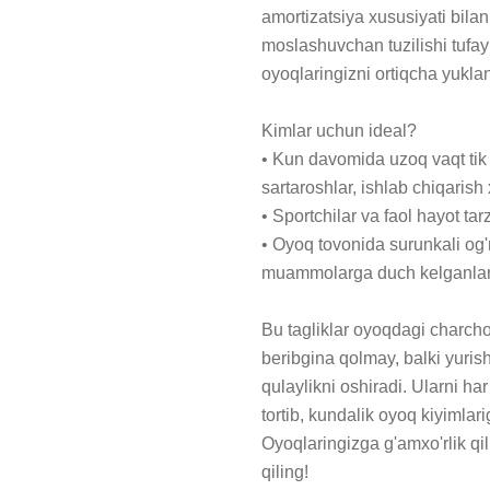
amortizatsiya xususiyati bil
moslashuvchan tuzilishi tufayl
oyoqlaringizni ortiqcha yukla
Kimlar uchun ideal?

• Kun davomida uzoq vaqt tik 
sartaroshlar, ishlab chiqarish 
• Sportchilar va faol hayot tar
• Oyoq tovonida surunkali og'riq
muammolarga duch kelganlar 
Bu tagliklar oyoqdagi charch
beribgina qolmay, balki yuris
qulaylikni oshiradi. Ularni h
tortib, kundalik oyoq kiyimlar
Oyoqlaringizga g'amxo'rlik qili
qiling!