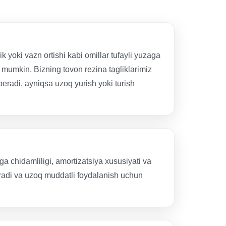
k yoki vazn ortishi kabi omillar tufayli yuzaga
shi mumkin. Bizning tovon rezina tagliklarimiz
eradi, ayniqsa uzoq yurish yoki turish
ga chidamliligi, amortizatsiya xususiyati va
hiradi va uzoq muddatli foydalanish uchun