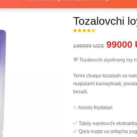
Tozalovchi lo
99000 
149000 UZS
💜 Tozalovchi siyohrang loy n
Terini chuqur tozalash va nam
nuqtalarni kamaytiradi, poralar
beradi.

✨ Asosiy foydalari

✅ Tabiiy namlovchi ekstraktlar
✅ Qora nuqta va ortiqcha yog‘l