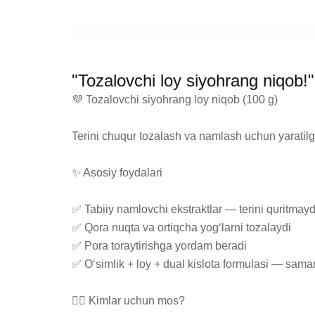
"Tozalovchi loy siyohrang niqob!
💜 Tozalovchi siyohrang loy niqob (100 g)

Terini chuqur tozalash va namlash uchun yaratilgan
✨ Asosiy foydalari

✅ Tabiiy namlovchi ekstraktlar — terini quritmaydi
✅ Qora nuqta va ortiqcha yog‘larni tozalaydi

✅ Pora toraytirishga yordam beradi

✅ O‘simlik + loy + dual kislota formulasi — samar
💆‍♀️ Kimlar uchun mos?
