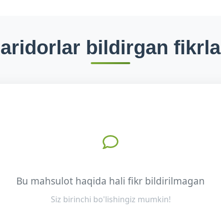
aridorlar bildirgan fikrla
Bu mahsulot haqida hali fikr bildirilmagan
Siz birinchi bo'lishingiz mumkin!