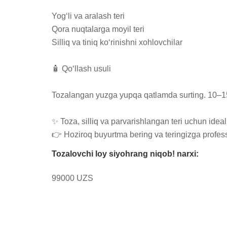
Yog‘li va aralash teri

Qora nuqtalarga moyil teri

Silliq va tiniq ko‘rinishni xohlovchilar

🧴 Qo‘llash usuli

Tozalangan yuzga yupqa qatlamda surting. 10–15 da
✨ Toza, silliq va parvarishlangan teri uchun ideal!
👉 Hoziroq buyurtma bering va teringizga profess
Tozalovchi loy siyohrang niqob! narxi:
99000 UZS