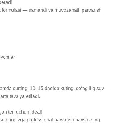
eradi

ta formulasi — samarali va muvozanatli parvarish

vchilar

da surting. 10–15 daqiqa kuting, so‘ng iliq suv 
ta tavsiya etiladi.

an teri uchun ideal!

 teringizga professional parvarish baxsh eting.