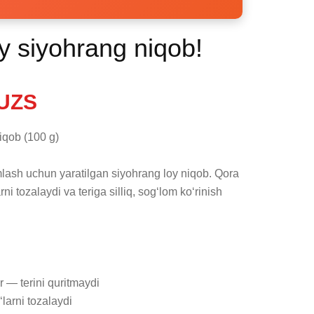
y siyohrang niqob!
UZS
iqob (100 g)

lash uchun yaratilgan siyohrang loy niqob. Qora 
ni tozalaydi va teriga silliq, sog‘lom ko‘rinish 
 — terini quritmaydi

arni tozalaydi
