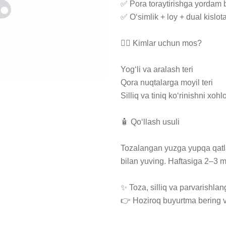
✅ Pora toraytirishga yordam b
✅ O‘simlik + loy + dual kislo
💆‍♀️ Kimlar uchun mos?

Yog‘li va aralash teri

Qora nuqtalarga moyil teri

Silliq va tiniq ko‘rinishni xohlo
🧴 Qo‘llash usuli

Tozalangan yuzga yupqa qatlam
bilan yuving. Haftasiga 2–3 mar
✨ Toza, silliq va parvarishlang
👉 Hoziroq buyurtma bering va