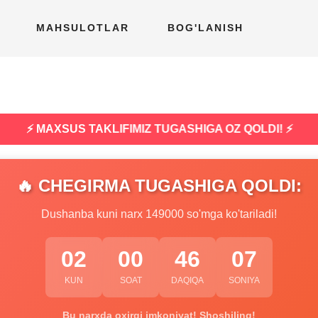
MAHSULOTLAR
BOG'LANISH
⚡ MAXSUS TAKLIFIMIZ TUGASHIGA OZ QOLDI! ⚡
🔥 CHEGIRMA TUGASHIGA QOLDI:
Dushanba kuni narx 149000 so'mga ko'tariladi!
02
00
46
06
KUN
SOAT
DAQIQA
SONIYA
Bu narxda oxirgi imkoniyat! Shoshiling!