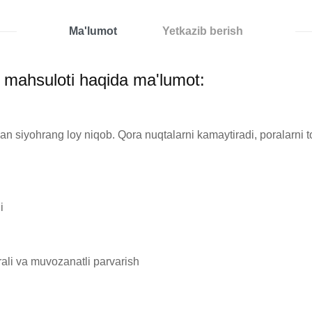
Ma'lumot
Yetkazib berish
" mahsuloti haqida ma'lumot:
 siyohrang loy niqob. Qora nuqtalarni kamaytiradi, poralarni toza


ali va muvozanatli parvarish
