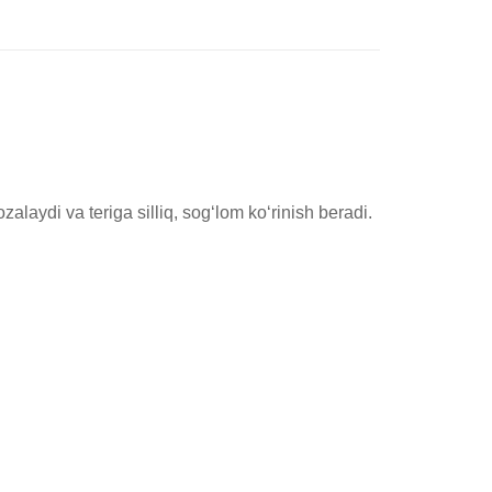
laydi va teriga silliq, sog‘lom ko‘rinish beradi.
