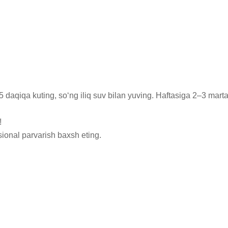
qiqa kuting, so‘ng iliq suv bilan yuving. Haftasiga 2–3 marta t


ional parvarish baxsh eting.