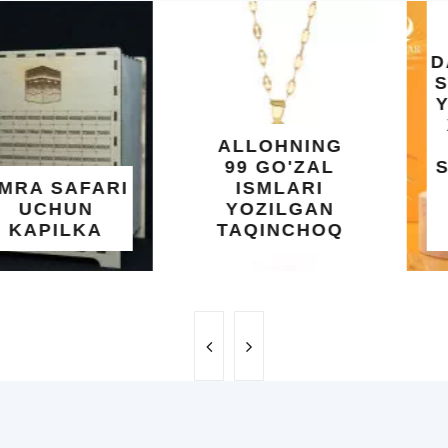
O'SUVCHI
KUNDUR
DARAXTINING
SHIFOBAXSH
YELIMI: AQL,
XOTIRA VA
ALLOHNING
UMUMIY
99 GO'ZAL
SALOMATLIK
ISMLARI
UCHUN
YOZILGAN
BEBAHO
TAQINCHOQ
NE'MAT