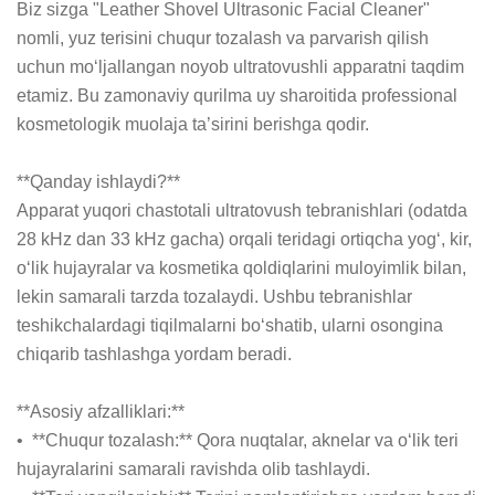
Biz sizga "Leather Shovel Ultrasonic Facial Cleaner" 
nomli, yuz terisini chuqur tozalash va parvarish qilish 
uchun mo‘ljallangan noyob ultratovushli apparatni taqdim 
etamiz. Bu zamonaviy qurilma uy sharoitida professional 
kosmetologik muolaja ta’sirini berishga qodir.

**Qanday ishlaydi?**

Apparat yuqori chastotali ultratovush tebranishlari (odatda 
28 kHz dan 33 kHz gacha) orqali teridagi ortiqcha yog‘, kir, 
o‘lik hujayralar va kosmetika qoldiqlarini muloyimlik bilan, 
lekin samarali tarzda tozalaydi. Ushbu tebranishlar 
teshikchalardagi tiqilmalarni bo‘shatib, ularni osongina 
chiqarib tashlashga yordam beradi.

**Asosiy afzalliklari:**

•  **Chuqur tozalash:** Qora nuqtalar, aknelar va o‘lik teri 
hujayralarini samarali ravishda olib tashlaydi.
