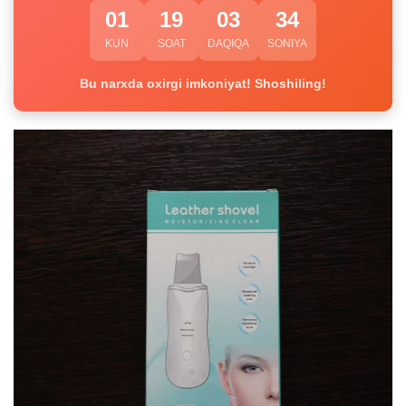
01
19
03
33
KUN
SOAT
DAQIQA
SONIYA
Bu narxda oxirgi imkoniyat! Shoshiling!