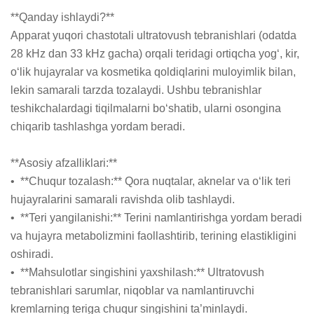
**Qanday ishlaydi?**

Apparat yuqori chastotali ultratovush tebranishlari (odatda 
28 kHz dan 33 kHz gacha) orqali teridagi ortiqcha yog‘, kir, 
o‘lik hujayralar va kosmetika qoldiqlarini muloyimlik bilan, 
lekin samarali tarzda tozalaydi. Ushbu tebranishlar 
teshikchalardagi tiqilmalarni bo‘shatib, ularni osongina 
chiqarib tashlashga yordam beradi.

**Asosiy afzalliklari:**

•  **Chuqur tozalash:** Qora nuqtalar, aknelar va o‘lik teri 
hujayralarini samarali ravishda olib tashlaydi.

•  **Teri yangilanishi:** Terini namlantirishga yordam beradi 
va hujayra metabolizmini faollashtirib, terining elastikligini 
oshiradi.

•  **Mahsulotlar singishini yaxshilash:** Ultratovush 
tebranishlari sarumlar, niqoblar va namlantiruvchi 
kremlarning teriga chuqur singishini ta’minlaydi.
