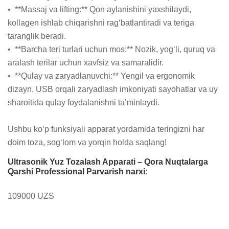
•  **Massaj va lifting:** Qon aylanishini yaxshilaydi, 
kollagen ishlab chiqarishni rag‘batlantiradi va teriga 
taranglik beradi.

•  **Barcha teri turlari uchun mos:** Nozik, yog‘li, quruq va 
aralash terilar uchun xavfsiz va samaralidir.

•  **Qulay va zaryadlanuvchi:** Yengil va ergonomik 
dizayn, USB orqali zaryadlash imkoniyati sayohatlar va uy 
sharoitida qulay foydalanishni ta’minlaydi.

Ushbu ko‘p funksiyali apparat yordamida teringizni har 
doim toza, sog‘lom va yorqin holda saqlang!
Ultrasonik Yuz Tozalash Apparati – Qora Nuqtalarga
Qarshi Professional Parvarish narxi:
109000 UZS