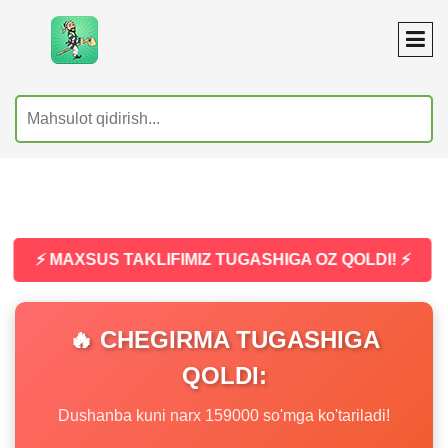
⚡ MAXSUS TAKLIFIMIZ TUGASHIGA OZ QOLDI! ⚡
🔥 CHEGIRMA TUGASHIGA
QOLDI:
Dushanba kuni narx 159000 so'mga ko'tariladi!