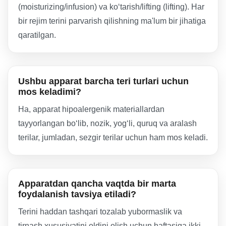
(moisturizing/infusion) va ko‘tarish/lifting (lifting). Har
bir rejim terini parvarish qilishning ma'lum bir jihatiga
qaratilgan.
Ushbu apparat barcha teri turlari uchun
mos keladimi?
Ha, apparat hipoalergenik materiallardan
tayyorlangan bo‘lib, nozik, yog‘li, quruq va aralash
terilar, jumladan, sezgir terilar uchun ham mos keladi.
Apparatdan qancha vaqtda bir marta
foydalanish tavsiya etiladi?
Terini haddan tashqari tozalab yubormaslik va
tirnash xususiyatini oldini olish uchun haftasiga ikki