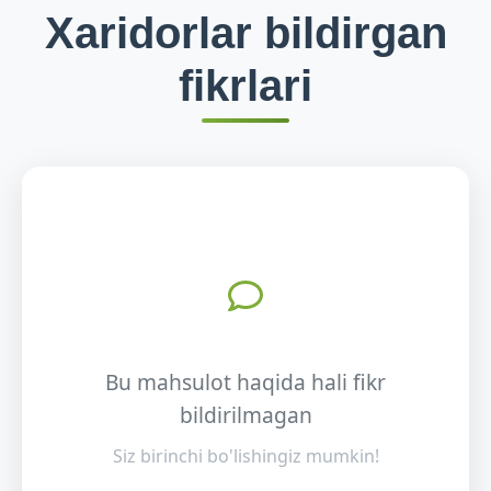
Xaridorlar bildirgan
fikrlari
Bu mahsulot haqida hali fikr
bildirilmagan
Siz birinchi bo'lishingiz mumkin!