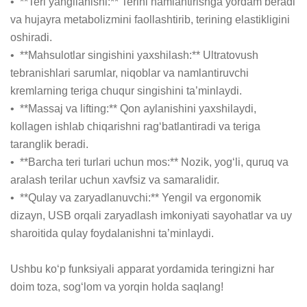
•  **Teri yangilanishi:** Terini namlantirishga yordam beradi 
va hujayra metabolizmini faollashtirib, terining elastikligini 
oshiradi.

•  **Mahsulotlar singishini yaxshilash:** Ultratovush 
tebranishlari sarumlar, niqoblar va namlantiruvchi 
kremlarning teriga chuqur singishini ta’minlaydi.

•  **Massaj va lifting:** Qon aylanishini yaxshilaydi, 
kollagen ishlab chiqarishni rag‘batlantiradi va teriga 
taranglik beradi.

•  **Barcha teri turlari uchun mos:** Nozik, yog‘li, quruq va 
aralash terilar uchun xavfsiz va samaralidir.

•  **Qulay va zaryadlanuvchi:** Yengil va ergonomik 
dizayn, USB orqali zaryadlash imkoniyati sayohatlar va uy 
sharoitida qulay foydalanishni ta’minlaydi.

Ushbu ko‘p funksiyali apparat yordamida teringizni har 
doim toza, sog‘lom va yorqin holda saqlang!