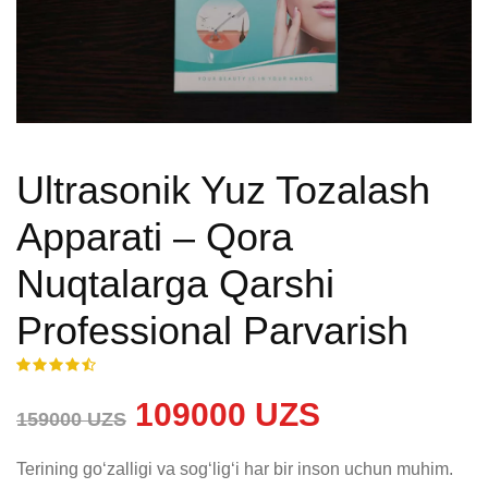
Ultrasonik Yuz Tozalash
Apparati – Qora
Nuqtalarga Qarshi
Professional Parvarish
109000 UZS
159000 UZS
Terining go‘zalligi va sog‘lig‘i har bir inson uchun muhim. 