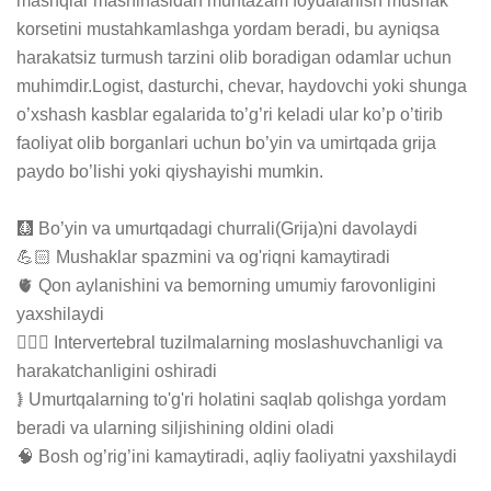
mashqlar mashinasidan muntazam foydalanish mushak 
korsetini mustahkamlashga yordam beradi, bu ayniqsa 
harakatsiz turmush tarzini olib boradigan odamlar uchun 
muhimdir.Logist, dasturchi, chevar, haydovchi yoki shunga 
o’xshash kasblar egalarida to’g’ri keladi ular ko’p o’tirib 
faoliyat olib borganlari uchun bo’yin va umirtqada grija 
paydo bo’lishi yoki qiyshayishi mumkin.

🩻 Bo’yin va umurtqadagi churrali(Grija)ni davolaydi

💪🏻 Mushaklar spazmini va og'riqni kamaytiradi

🫀 Qon aylanishini va bemorning umumiy farovonligini 
yaxshilaydi

🏃🏻‍♂️ Intervertebral tuzilmalarning moslashuvchanligi va 
harakatchanligini oshiradi

𖠣 Umurtqalarning to'g'ri holatini saqlab qolishga yordam 
beradi va ularning siljishining oldini oladi

🧠 Bosh og’rig’ini kamaytiradi, aqliy faoliyatni yaxshilaydi