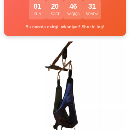
01
20
46
31
KUN
SOAT
DAQIQA
SONIYA
Bu narxda oxirgi imkoniyat! Shoshiling!