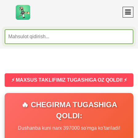
⚡ MAXSUS TAKLIFIMIZ TUGASHIGA OZ QOLDI! ⚡
🔥 CHEGIRMA TUGASHIGA
QOLDI:
Dushanba kuni narx 397000 so'mga ko'tariladi!