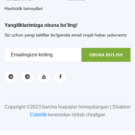
Havfsizlik tamoyillari
Yangiliklarimizga obuna bo'ling!
Siz uchun yangi takliflar bo'lganida email orqali habar yuboramiz
OBUNA BO'LISH
Copyright ©2023 barcha huquqlar himoyalangan | Shablon
Colorlib
tomonidan ishlab chiqilgan