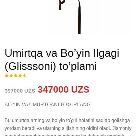
Umirtqa va Bo’yin Ilgagi
(Glisssoni) to’plami
347000 UZS
397000 UZS
BO'YIN VA UMURTQANI TO'G'IRLANG

Bu umurtqalarning va bo’yin to'g'ri holatini saqlab qolishga 
yordam beradi va ularning siljishining oldini oladi. Jismoniy 