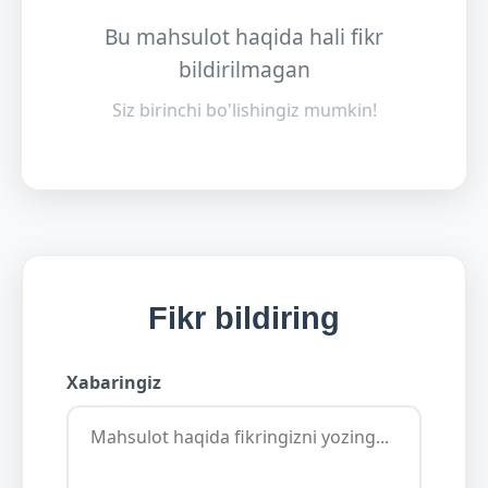
Bu mahsulot haqida hali fikr
bildirilmagan
Siz birinchi bo'lishingiz mumkin!
Fikr bildiring
Xabaringiz