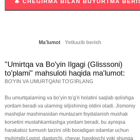
Ma'lumot
Yetkazib berish
"Umirtqa va Bo’yin Ilgagi (Glisssoni)
to’plami" mahsuloti haqida ma'lumot:
BO'YIN VA UMURTQANI TO'G'IRLANG

Bu umurtqalarning va bo’yin to'g'ri holatini saqlab qolishga 
yordam beradi va ularning siljishining oldini oladi. Jismoniy 
mashqlar mashinasidan muntazam foydalanish mushak 
korsetini mustahkamlashga yordam beradi, bu ayniqsa 
harakatsiz turmush tarzini olib boradigan odamlar uchun 
muhimdir.Logist, dasturchi, chevar, haydovchi yoki shunga 