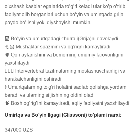
o’xshash kasblar egalarida to’g’ri keladi ular ko’p o’tirib 
faoliyat olib borganlari uchun bo’yin va umirtqada grija 
paydo bo’lishi yoki qiyshayishi mumkin.

🩻 Bo’yin va umurtqadagi churrali(Grija)ni davolaydi

💪🏻 Mushaklar spazmini va og'riqni kamaytiradi

🫀 Qon aylanishini va bemorning umumiy farovonligini 
yaxshilaydi

🏃🏻‍♂️ Intervertebral tuzilmalarning moslashuvchanligi va 
harakatchanligini oshiradi

𖠣 Umurtqalarning to'g'ri holatini saqlab qolishga yordam 
beradi va ularning siljishining oldini oladi

🧠 Bosh og’rig’ini kamaytiradi, aqliy faoliyatni yaxshilaydi
Umirtqa va Bo’yin Ilgagi (Glisssoni) to’plami narxi:
347000 UZS