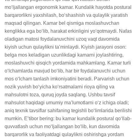
moʻljallangan ergonomik kamar. Kundalik hayotda postural 
barqarorlikni yaxshilash, boʻshashish va qulaylik yaratish 
maqsad qilingan. Kamar bel qismiga moslashuvchan 
kenglikka ega boʻlib, harakat erkinligini yoʻqotmaydi. Nafas 
oladigan matosi foydalanuvchini uzoq vaqt davomida 
kiyish uchun qulaylikni taʼminlaydi. Kiyish jarayoni oson: 
belga mos keladigan uzunlikdagi kamarni joylashtiring, 
moslashuvchi qisqich yordamida mahkamlang. Kamar turli 
oʻlchamlarda mavjud boʻlib, har bir foydalanuvchi uchun 
mos oʻlcham tanlash imkoniyatini beradi. Parvarish uchun 
nozik yuvish bo‘yicha koʻrsatmalarni rioya qiling va 
mahsulotni toza, quruq joyda saqlang. Ushbu tavsif 
mahsulot haqidagi umumiy ma’lumotlarni oʻz ichiga oladi; 
aniq texnik tavsiflar sahifaning tegishli bo‘limlarida berilishi 
mumkin. Eʼtibor bering: bu kamar kundalik postural qoʻllab-
quvvatlash uchun moʻljallangan bo‘lib, kun davomida 
barqarorlik va faoliyatdagi qulaylikni oshirishga yordam 