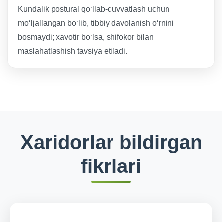
Kundalik postural qoʻllab-quvvatlash uchun
moʻljallangan bo‘lib, tibbiy davolanish oʻrnini
bosmaydi; xavotir boʻlsa, shifokor bilan
maslahatlashish tavsiya etiladi.
Xaridorlar bildirgan
fikrlari