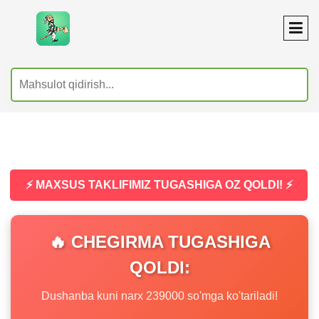
⚡ MAXSUS TAKLIFIMIZ TUGASHIGA OZ QOLDI! ⚡
🔥 CHEGIRMA TUGASHIGA
QOLDI:
Dushanba kuni narx 239000 so'mga ko'tariladi!