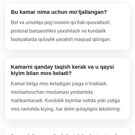
Bu kamar nima uchun moʻljallangan?
Bel va umurtqa pogʻonasini qoʻllab-quvvatlash,
postural barqarorlikni yaxshilash va kundalik
faoliyatlarda qulaylik yaratish maqsad qilingan.
Kamarni qanday taqish kerak va u qaysi
kiyim bilan mos keladi?
Kamar belga mos keladigan joyga oʻrnatiladi,
moslashuvchan moslamasi yordamida
mahkamlanadi. Kundalik kiyimlar ostida yoki ustiga
mos ravishda kiying, har doim qulayligini tekshiring.