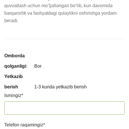
quvvatlash uchun moʻljallangan bo‘lib, kun davomida 
barqarorlik va faoliyatdagi qulaylikni oshirishga yordam 
beradi.
Omborda
qolganligi:
Bor
Yetkazib
berish
1-3 kunda yetkazib berish
Ismingiz
*
Telefon raqamingiz
*