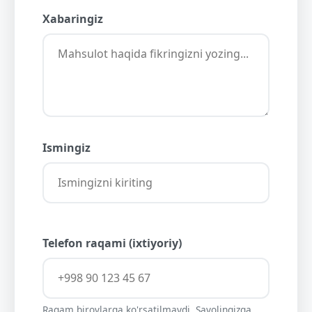
Xabaringiz
Ismingiz
Telefon raqami (ixtiyoriy)
Raqam birovlarga ko'rsatilmaydi. Savolingizga