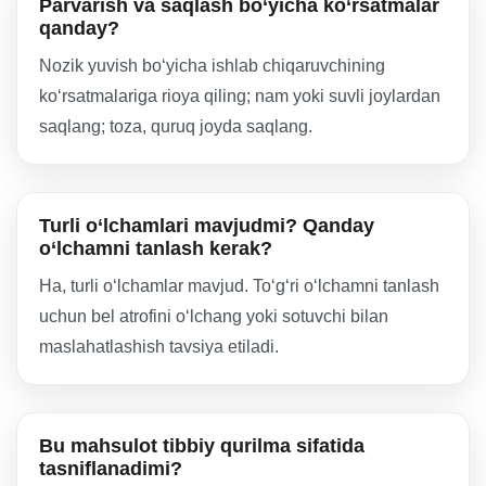
Parvarish va saqlash bo‘yicha ko‘rsatmalar
qanday?
Nozik yuvish bo‘yicha ishlab chiqaruvchining
ko‘rsatmalariga rioya qiling; nam yoki suvli joylardan
saqlang; toza, quruq joyda saqlang.
Turli o‘lchamlari mavjudmi? Qanday
o‘lchamni tanlash kerak?
Ha, turli o‘lchamlar mavjud. To‘g‘ri o‘lchamni tanlash
uchun bel atrofini o‘lchang yoki sotuvchi bilan
maslahatlashish tavsiya etiladi.
Bu mahsulot tibbiy qurilma sifatida
tasniflanadimi?