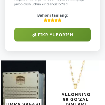
javob olish uchun kiritsangiz bo'ladi
Bahoni tanlang:
FIKR YUBORISH
ARAB
DIYORIDA
O'SUVCHI
KUNDUR
DARAXTINING
SHIFOBAXSH
YELIMI: AQL,
XOTIRA VA
ALLOHNING
UMUMIY
99 GO'ZAL
SALOMATLIK
ISMLARI
UCHUN