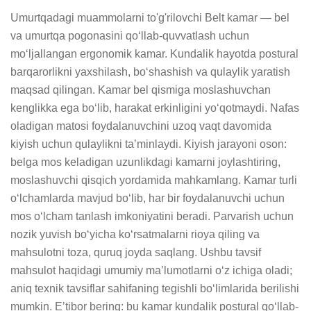
Umurtqadagi muammolarni to'g'rilovchi Belt kamar — bel 
va umurtqa pogonasini qoʻllab-quvvatlash uchun 
moʻljallangan ergonomik kamar. Kundalik hayotda postural 
barqarorlikni yaxshilash, boʻshashish va qulaylik yaratish 
maqsad qilingan. Kamar bel qismiga moslashuvchan 
kenglikka ega boʻlib, harakat erkinligini yoʻqotmaydi. Nafas 
oladigan matosi foydalanuvchini uzoq vaqt davomida 
kiyish uchun qulaylikni taʼminlaydi. Kiyish jarayoni oson: 
belga mos keladigan uzunlikdagi kamarni joylashtiring, 
moslashuvchi qisqich yordamida mahkamlang. Kamar turli 
oʻlchamlarda mavjud boʻlib, har bir foydalanuvchi uchun 
mos oʻlcham tanlash imkoniyatini beradi. Parvarish uchun 
nozik yuvish bo‘yicha koʻrsatmalarni rioya qiling va 
mahsulotni toza, quruq joyda saqlang. Ushbu tavsif 
mahsulot haqidagi umumiy ma’lumotlarni oʻz ichiga oladi; 
aniq texnik tavsiflar sahifaning tegishli bo‘limlarida berilishi 
mumkin. Eʼtibor bering: bu kamar kundalik postural qoʻllab-