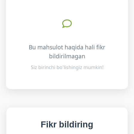
Bu mahsulot haqida hali fikr
bildirilmagan
Siz birinchi bo'lishingiz mumkin!
Fikr bildiring