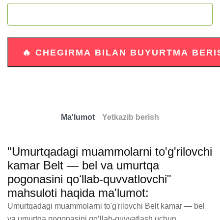
Ma'lumot
Yetkazib berish
"Umurtqadagi muammolarni to'g'rilovchi
kamar Belt — bel va umurtqa
pogonasini qoʻllab-quvvatlovchi"
mahsuloti haqida ma'lumot:
Umurtqadagi muammolarni to'g'rilovchi Belt kamar — bel 
va umurtqa pogonasini qoʻllab-quvvatlash uchun 