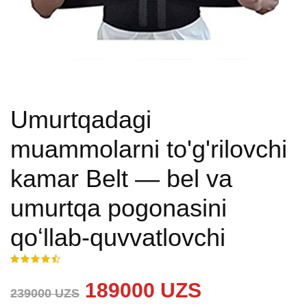
Umurtqadagi
muammolarni to'g'rilovchi
kamar Belt — bel va
umurtqa pogonasini
qoʻllab-quvvatlovchi
189000 UZS
239000 UZS