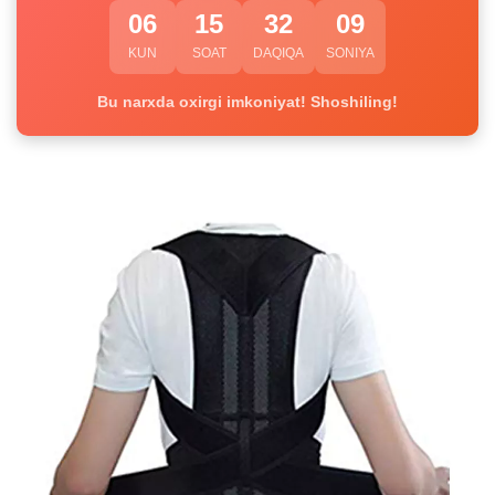
06
15
32
09
KUN
SOAT
DAQIQA
SONIYA
Bu narxda oxirgi imkoniyat! Shoshiling!