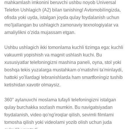
mahkamlash imkonini beruvchi ushbu noyob Universal 
Telefon Ushlagich (A2) bilan tanishing! Avtomobilingizda, 
ofisda yoki uyda, istalgan joyda qulay foydalanish uchun 
mo'ljallangan bu ushlagich zamonaviy texnologiyalar va 
amaliylikni o'zida mujassam etgan.

Ushbu ushlagich ikki tomonlama kuchli tizimga ega: kuchli 
vakuumli yopishish va magnit ushlash kuchi. Bu 
xususiyatlar telefoningizni mashina paneli, oyna, stol yoki 
boshqa tekis yuzalarga mustahkam o'rnatishni ta'minlaydi, 
hattoki yo'llardagi tebranishlarda ham smartfoningiz tushib 
ketishidan xavotir olmaysiz.

360° aylanuvchi moslama tufayli telefoningizni istalgan 
qulay burchakka sozlash mumkin. Bu navigatsiyadan 
foydalanish, video qo'ng'iroqlar qilish, sevimli filmlarni 
tomosha qilish yoki videolarni yozib olish uchun juda 