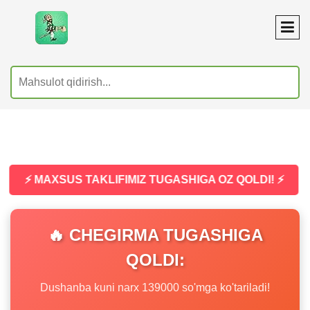
⚡ MAXSUS TAKLIFIMIZ TUGASHIGA OZ QOLDI! ⚡
🔥 CHEGIRMA TUGASHIGA
QOLDI:
Dushanba kuni narx 139000 so'mga ko'tariladi!