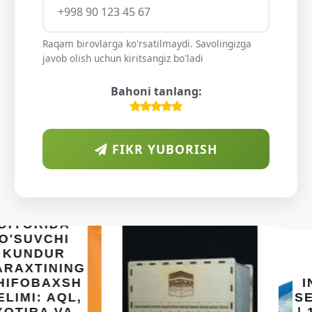
Raqam birovlarga ko'rsatilmaydi. Savolingizga
javob olish uchun kiritsangiz bo'ladi
Bahoni tanlang:
FIKR YUBORISH
INTEX EASY
SET BASSEYN