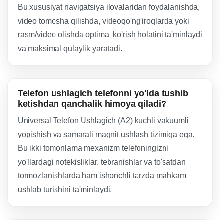
Bu xususiyat navigatsiya ilovalaridan foydalanishda,
video tomosha qilishda, videoqo'ng'iroqlarda yoki
rasm/video olishda optimal ko'rish holatini ta'minlaydi
va maksimal qulaylik yaratadi.
Telefon ushlagich telefonni yo'lda tushib
ketishdan qanchalik himoya qiladi?
Universal Telefon Ushlagich (A2) kuchli vakuumli
yopishish va samarali magnit ushlash tizimiga ega.
Bu ikki tomonlama mexanizm telefoningizni
yo'llardagi notekisliklar, tebranishlar va to'satdan
tormozlanishlarda ham ishonchli tarzda mahkam
ushlab turishini ta'minlaydi.