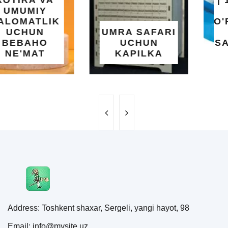
| 183X51 SM |
OSON
O'RNATILUVCHI
UMRA SAFARI
YOZGI
UCHUN
SALQINLIK VA
KAPILKA
MAROQ
Address: Toshkent shaxar, Sergeli, yangi hayot, 98
Email: info@mysite.uz