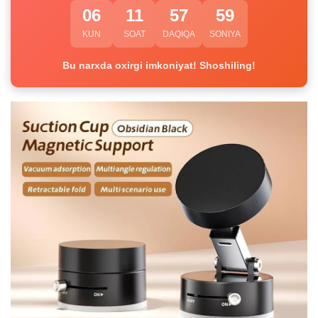
06
11
57
58
KUN
SOAT
DAQIQA
SONIYA
Bu narxda oxirgi imkoniyat! Shoshiling!