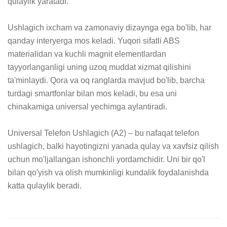
qulaylik yaratadi.

Ushlagich ixcham va zamonaviy dizaynga ega bo'lib, har 
qanday interyerga mos keladi. Yuqori sifatli ABS 
materialidan va kuchli magnit elementlardan 
tayyorlanganligi uning uzoq muddat xizmat qilishini 
ta'minlaydi. Qora va oq ranglarda mavjud bo'lib, barcha 
turdagi smartfonlar bilan mos keladi, bu esa uni 
chinakamiga universal yechimga aylantiradi.

Universal Telefon Ushlagich (A2) – bu nafaqat telefon 
ushlagich, balki hayotingizni yanada qulay va xavfsiz qilish 
uchun mo'ljallangan ishonchli yordamchidir. Uni bir qo'l 
bilan qo'yish va olish mumkinligi kundalik foydalanishda 
katta qulaylik beradi.