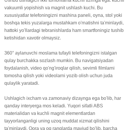
Ushbu ushlagich ikki tomonlama kuchli tizimga ega: kuchli 
vakuumli yopishish va magnit ushlash kuchi. Bu 
xususiyatlar telefoningizni mashina paneli, oyna, stol yoki 
boshqa tekis yuzalarga mustahkam o'rnatishni ta'minlaydi, 
hattoki yo'llardagi tebranishlarda ham smartfoningiz tushib 
ketishidan xavotir olmaysiz.

360° aylanuvchi moslama tufayli telefoningizni istalgan 
qulay burchakka sozlash mumkin. Bu navigatsiyadan 
foydalanish, video qo'ng'iroqlar qilish, sevimli filmlarni 
tomosha qilish yoki videolarni yozib olish uchun juda 
qulaylik yaratadi.

Ushlagich ixcham va zamonaviy dizaynga ega bo'lib, har 
qanday interyerga mos keladi. Yuqori sifatli ABS 
materialidan va kuchli magnit elementlardan 
tayyorlanganligi uning uzoq muddat xizmat qilishini 
ta'minlaydi. Qora va oq ranglarda mavjud bo'lib, barcha 