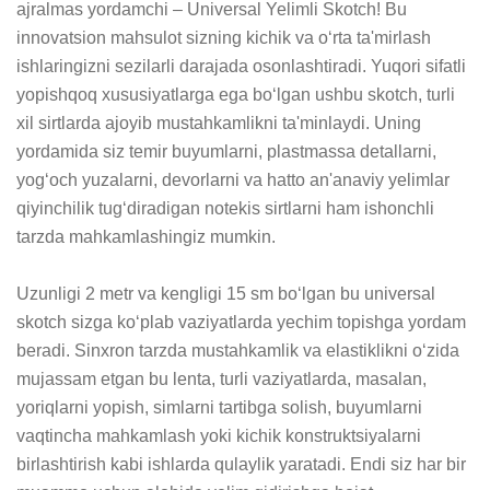
ajralmas yordamchi – Universal Yelimli Skotch! Bu 
innovatsion mahsulot sizning kichik va o‘rta ta'mirlash 
ishlaringizni sezilarli darajada osonlashtiradi. Yuqori sifatli 
yopishqoq xususiyatlarga ega bo‘lgan ushbu skotch, turli 
xil sirtlarda ajoyib mustahkamlikni ta'minlaydi. Uning 
yordamida siz temir buyumlarni, plastmassa detallarni, 
yog‘och yuzalarni, devorlarni va hatto an'anaviy yelimlar 
qiyinchilik tug‘diradigan notekis sirtlarni ham ishonchli 
tarzda mahkamlashingiz mumkin. 

Uzunligi 2 metr va kengligi 15 sm bo‘lgan bu universal 
skotch sizga ko‘plab vaziyatlarda yechim topishga yordam 
beradi. Sinxron tarzda mustahkamlik va elastiklikni o‘zida 
mujassam etgan bu lenta, turli vaziyatlarda, masalan, 
yoriqlarni yopish, simlarni tartibga solish, buyumlarni 
vaqtincha mahkamlash yoki kichik konstruktsiyalarni 
birlashtirish kabi ishlarda qulaylik yaratadi. Endi siz har bir 