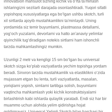
innovatsion mahsulot sizning kichik va o‘rta ta'mirlash 
ishlaringizni sezilarli darajada osonlashtiradi. Yuqori sifatli 
yopishqoq xususiyatlarga ega bo‘lgan ushbu skotch, turli 
xil sirtlarda ajoyib mustahkamlikni ta'minlaydi. Uning 
yordamida siz temir buyumlarni, plastmassa detallarni, 
yog‘och yuzalarni, devorlarni va hatto an'anaviy yelimlar 
qiyinchilik tug‘diradigan notekis sirtlarni ham ishonchli 
tarzda mahkamlashingiz mumkin. 

Uzunligi 2 metr va kengligi 15 sm bo‘lgan bu universal 
skotch sizga ko‘plab vaziyatlarda yechim topishga yordam 
beradi. Sinxron tarzda mustahkamlik va elastiklikni o‘zida 
mujassam etgan bu lenta, turli vaziyatlarda, masalan, 
yoriqlarni yopish, simlarni tartibga solish, buyumlarni 
vaqtincha mahkamlash yoki kichik konstruktsiyalarni 
birlashtirish kabi ishlarda qulaylik yaratadi. Endi siz har bir 
muammo uchun alohida yelim qidirishga hojat 
qoldirmaysiz, Universal Yelimli Skotch bilan barchasi bir 