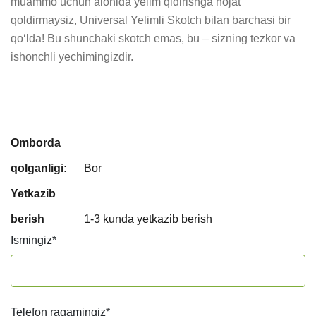
muammo uchun alohida yelim qidirishga hojat 
qoldirmaysiz, Universal Yelimli Skotch bilan barchasi bir 
qo‘lda! Bu shunchaki skotch emas, bu – sizning tezkor va 
ishonchli yechimingizdir.
Omborda
qolganligi:
Bor
Yetkazib
berish
1-3 kunda yetkazib berish
Ismingiz
*
Telefon raqamingiz
*