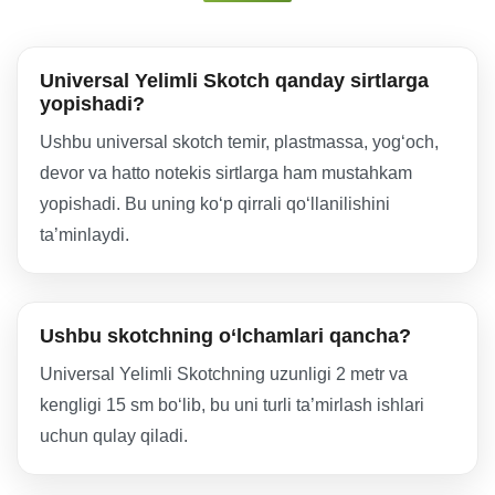
Universal Yelimli Skotch qanday sirtlarga
yopishadi?
Ushbu universal skotch temir, plastmassa, yog‘och,
devor va hatto notekis sirtlarga ham mustahkam
yopishadi. Bu uning ko‘p qirrali qo‘llanilishini
ta’minlaydi.
Ushbu skotchning o‘lchamlari qancha?
Universal Yelimli Skotchning uzunligi 2 metr va
kengligi 15 sm bo‘lib, bu uni turli ta’mirlash ishlari
uchun qulay qiladi.