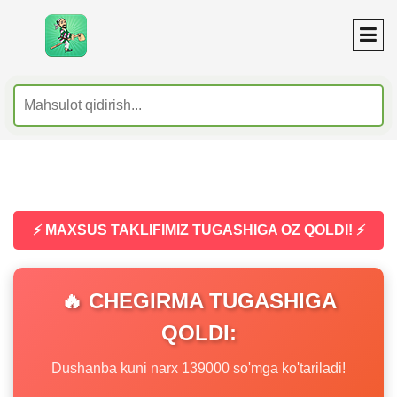
⚡ MAXSUS TAKLIFIMIZ TUGASHIGA OZ QOLDI! ⚡
🔥 CHEGIRMA TUGASHIGA
QOLDI:
Dushanba kuni narx 139000 so'mga ko'tariladi!