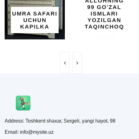
ALLOHNING
UMUMIY
99 GO'ZAL
SALOMATLIK
I
ISMLARI
UCHUN
YOZILGAN
BEBAHO
TAQINCHOQ
NE'MAT
Address: Toshkent shaxar, Sergeli, yangi hayot, 98
Email: info@mysite.uz