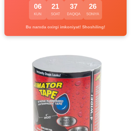
06
21
37
25
KUN
SOAT
DAQIQA
SONIYA
Bu narxda oxirgi imkoniyat! Shoshiling!