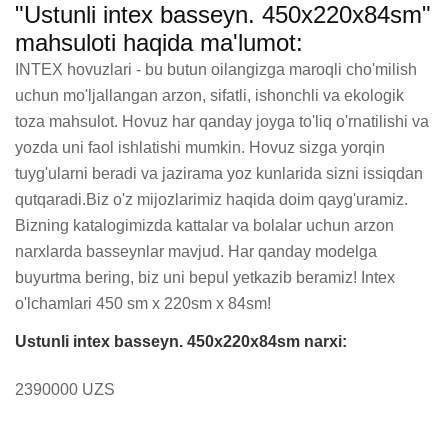
"Ustunli intex basseyn. 450x220x84sm"
mahsuloti haqida ma'lumot:
INTEX hovuzlari - bu butun oilangizga maroqli cho'milish 
uchun mo'ljallangan arzon, sifatli, ishonchli va ekologik 
toza mahsulot. Hovuz har qanday joyga to'liq o'rnatilishi va 
yozda uni faol ishlatishi mumkin. Hovuz sizga yorqin 
tuyg'ularni beradi va jazirama yoz kunlarida sizni issiqdan 
qutqaradi.Biz o'z mijozlarimiz haqida doim qayg'uramiz. 
Bizning katalogimizda kattalar va bolalar uchun arzon 
narxlarda basseynlar mavjud. Har qanday modelga 
buyurtma bering, biz uni bepul yetkazib beramiz! Intex 
o'lchamlari 450 sm x 220sm x 84sm!
Ustunli intex basseyn. 450x220x84sm narxi:
2390000 UZS