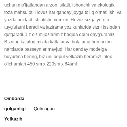
uchun mo'ljallangan arzon, sifatli, ishonchli va ekologik 
toza mahsulot. Hovuz har qanday joyga to'liq o'rnatilishi va 
yozda uni faol ishlatishi mumkin. Hovuz sizga yorqin 
tuyg'ularni beradi va jazirama yoz kunlarida sizni issiqdan 
qutqaradi.Biz o'z mijozlarimiz haqida doim qayg'uramiz. 
Bizning katalogimizda kattalar va bolalar uchun arzon 
narxlarda basseynlar mavjud. Har qanday modelga 
buyurtma bering, biz uni bepul yetkazib beramiz! Intex 
o'lchamlari 450 sm x 220sm x 84sm!
Omborda
qolganligi:
Qolmagan
Yetkazib