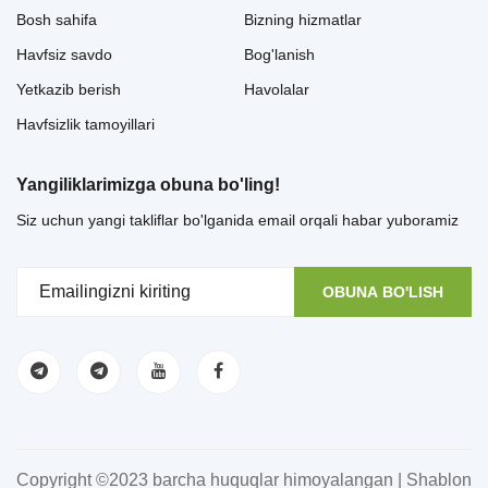
Bosh sahifa
Bizning hizmatlar
Havfsiz savdo
Bog'lanish
Yetkazib berish
Havolalar
Havfsizlik tamoyillari
Yangiliklarimizga obuna bo'ling!
Siz uchun yangi takliflar bo'lganida email orqali habar yuboramiz
OBUNA BO'LISH
Copyright ©2023 barcha huquqlar himoyalangan | Shablon