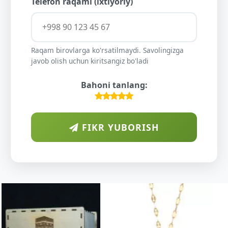
Telefon raqami (ixtiyoriy)
Raqam birovlarga ko'rsatilmaydi. Savolingizga
javob olish uchun kiritsangiz bo'ladi
Bahoni tanlang:
FIKR YUBORISH
ARAB
DIYORIDA
O'SUVCHI
KUNDUR
DARAXTINING
SHIFOBAXSH