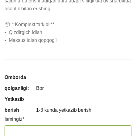
salonlarda erishiladigan darajadagi silliqlikka uy sharoitida 
osonlik bilan erishing.

📦 **Komplekt tarkibi:**

•  Qizdirgich idish

•  Maxsus idish qopqog'i
Omborda
qolganligi:
Bor
Yetkazib
berish
1-3 kunda yetkazib berish
Ismingiz
*