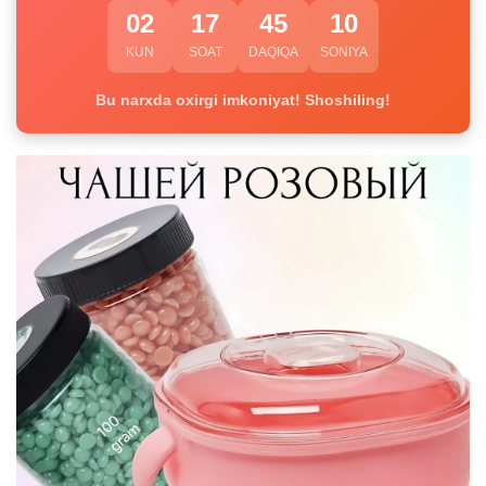
02
17
45
10
KUN
SOAT
DAQIQA
SONIYA
Bu narxda oxirgi imkoniyat! Shoshiling!