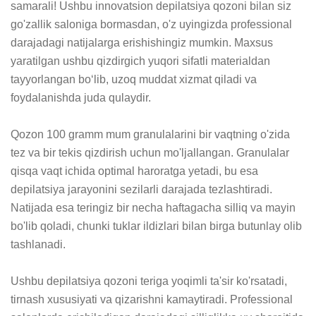
samarali! Ushbu innovatsion depilatsiya qozoni bilan siz 
go'zallik saloniga bormasdan, o'z uyingizda professional 
darajadagi natijalarga erishishingiz mumkin. Maxsus 
yaratilgan ushbu qizdirgich yuqori sifatli materialdan 
tayyorlangan bo‘lib, uzoq muddat xizmat qiladi va 
foydalanishda juda qulaydir.

Qozon 100 gramm mum granulalarini bir vaqtning o'zida 
tez va bir tekis qizdirish uchun mo'ljallangan. Granulalar 
qisqa vaqt ichida optimal haroratga yetadi, bu esa 
depilatsiya jarayonini sezilarli darajada tezlashtiradi. 
Natijada esa teringiz bir necha haftagacha silliq va mayin 
bo'lib qoladi, chunki tuklar ildizlari bilan birga butunlay olib 
tashlanadi.

Ushbu depilatsiya qozoni teriga yoqimli ta'sir ko'rsatadi, 
tirnash xususiyati va qizarishni kamaytiradi. Professional 