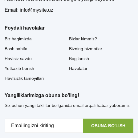
Email: info@mysite.uz
Foydali havolalar
Biz haqimizda
Bizlar kimmiz?
Bosh sahifa
Bizning hizmatlar
Havfsiz savdo
Bog'lanish
Yetkazib berish
Havolalar
Havfsizlik tamoyillari
Yangiliklarimizga obuna bo'ling!
Siz uchun yangi takliflar bo'lganida email orqali habar yuboramiz
OBUNA BO'LISH