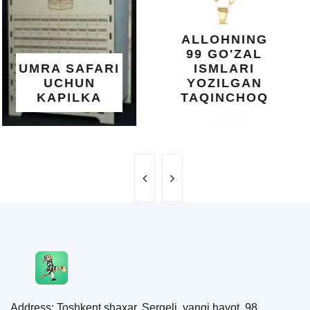
YELIMI: AQL,
XOTIRA VA
ALLOHNING
UMUMIY
99 GO'ZAL
SALOMATLIK
ISMLARI
UCHUN
YOZILGAN
BEBAHO
TAQINCHOQ
NE'MAT
Address: Toshkent shaxar, Sergeli, yangi hayot, 98