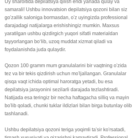
Uy sharoitida depilatsiya qilish endi yanada qulay va 
samarali! Ushbu innovatsion depilatsiya qozoni bilan siz 
go'zallik saloniga bormasdan, o'z uyingizda professional 
darajadagi natijalarga erishishingiz mumkin. Maxsus 
yaratilgan ushbu qizdirgich yuqori sifatli materialdan 
tayyorlangan bo‘lib, uzoq muddat xizmat qiladi va 
foydalanishda juda qulaydir.

Qozon 100 gramm mum granulalarini bir vaqtning o'zida 
tez va bir tekis qizdirish uchun mo'ljallangan. Granulalar 
qisqa vaqt ichida optimal haroratga yetadi, bu esa 
depilatsiya jarayonini sezilarli darajada tezlashtiradi. 
Natijada esa teringiz bir necha haftagacha silliq va mayin 
bo'lib qoladi, chunki tuklar ildizlari bilan birga butunlay olib 
tashlanadi.

Ushbu depilatsiya qozoni teriga yoqimli ta'sir ko'rsatadi, 
tirnash xususiyati va qizarishni kamaytiradi. Professional 