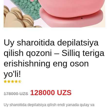
Uy sharoitida depilatsiya
qilish qozoni – Silliq teriga
erishishning eng oson
yo'li!
128000 UZS
178000 UZS
Uy sharoitida depilatsiya qilish endi yanada qulay va 