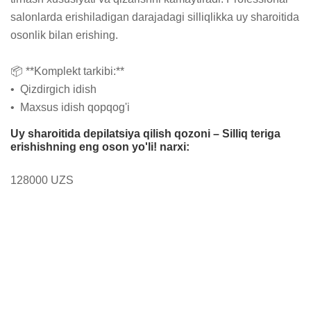
salonlarda erishiladigan darajadagi silliqlikka uy sharoitida 
osonlik bilan erishing.

📦 **Komplekt tarkibi:**

•  Qizdirgich idish

•  Maxsus idish qopqog'i
Uy sharoitida depilatsiya qilish qozoni – Silliq teriga
erishishning eng oson yo'li! narxi:
128000 UZS