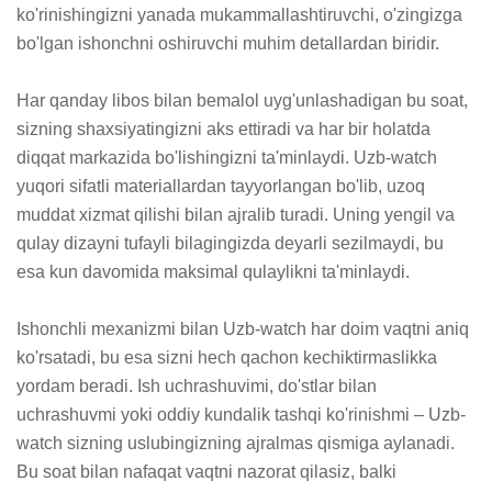
ko'rinishingizni yanada mukammallashtiruvchi, o'zingizga 
bo'lgan ishonchni oshiruvchi muhim detallardan biridir. 

Har qanday libos bilan bemalol uyg'unlashadigan bu soat, 
sizning shaxsiyatingizni aks ettiradi va har bir holatda 
diqqat markazida bo'lishingizni ta'minlaydi. Uzb-watch 
yuqori sifatli materiallardan tayyorlangan bo'lib, uzoq 
muddat xizmat qilishi bilan ajralib turadi. Uning yengil va 
qulay dizayni tufayli bilagingizda deyarli sezilmaydi, bu 
esa kun davomida maksimal qulaylikni ta'minlaydi. 

Ishonchli mexanizmi bilan Uzb-watch har doim vaqtni aniq 
ko'rsatadi, bu esa sizni hech qachon kechiktirmaslikka 
yordam beradi. Ish uchrashuvimi, do'stlar bilan 
uchrashuvmi yoki oddiy kundalik tashqi ko'rinishmi – Uzb-
watch sizning uslubingizning ajralmas qismiga aylanadi. 
Bu soat bilan nafaqat vaqtni nazorat qilasiz, balki 