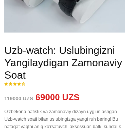
Uzb-watch: Uslubingizni
Yangilaydigan Zamonaviy
Soat
69000 UZS
119000 UZS
O'zbekona nafislik va zamonaviy dizayn uyg'unlashgan 
Uzb-watch soati bilan uslubingizga yangi ruh bering! Bu 
nafaqat vaqtni aniq ko'rsatuvchi aksessuar, balki kundalik 