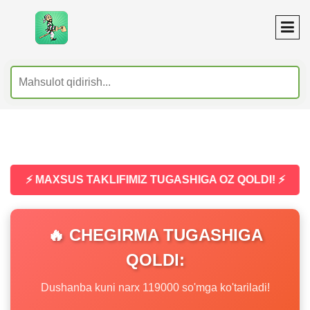
⚡ MAXSUS TAKLIFIMIZ TUGASHIGA OZ QOLDI! ⚡
🔥 CHEGIRMA TUGASHIGA
QOLDI:
Dushanba kuni narx 119000 so'mga ko'tariladi!