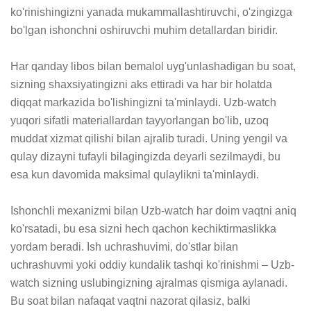
ko'rinishingizni yanada mukammallashtiruvchi, o'zingizga 
bo'lgan ishonchni oshiruvchi muhim detallardan biridir. 

Har qanday libos bilan bemalol uyg'unlashadigan bu soat, 
sizning shaxsiyatingizni aks ettiradi va har bir holatda 
diqqat markazida bo'lishingizni ta'minlaydi. Uzb-watch 
yuqori sifatli materiallardan tayyorlangan bo'lib, uzoq 
muddat xizmat qilishi bilan ajralib turadi. Uning yengil va 
qulay dizayni tufayli bilagingizda deyarli sezilmaydi, bu 
esa kun davomida maksimal qulaylikni ta'minlaydi. 

Ishonchli mexanizmi bilan Uzb-watch har doim vaqtni aniq 
ko'rsatadi, bu esa sizni hech qachon kechiktirmaslikka 
yordam beradi. Ish uchrashuvimi, do'stlar bilan 
uchrashuvmi yoki oddiy kundalik tashqi ko'rinishmi – Uzb-
watch sizning uslubingizning ajralmas qismiga aylanadi. 
Bu soat bilan nafaqat vaqtni nazorat qilasiz, balki 