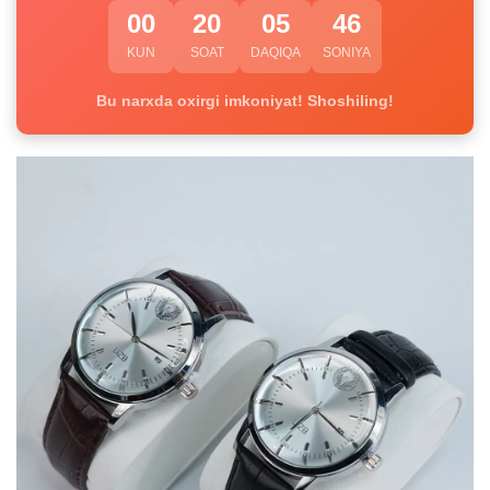
00
20
05
46
KUN
SOAT
DAQIQA
SONIYA
Bu narxda oxirgi imkoniyat! Shoshiling!