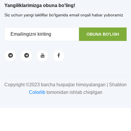
Yangiliklarimizga obuna bo'ling!
Siz uchun yangi takliflar bo'lganida email orqali habar yuboramiz
OBUNA BO'LISH
Copyright ©2023 barcha huquqlar himoyalangan | Shablon
Colorlib
tomonidan ishlab chiqilgan