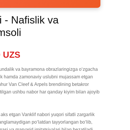
 - Nafislik va
msoli
 UZS
kundalik va bayramona obrazlaringizga oʻzgacha 
slik hamda zamonaviy uslubni mujassam etgan 
hhur Van Cleef & Arpels brendining betakror 
tilgan ushbu nabor har qanday kiyim bilan ajoyib 
ks etgan Vanklif nabori yuqori sifatli zargarlik 
anglamaydigan poʻlatdan tayyorlangan boʻlib, 
asi va marvarid imitatsiyalari bilan bezatiladi. 