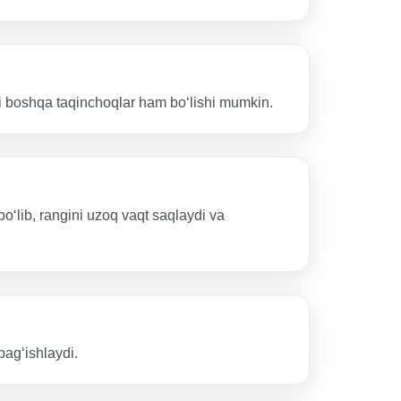
yoki boshqa taqinchoqlar ham boʻlishi mumkin.
boʻlib, rangini uzoq vaqt saqlaydi va
bagʻishlaydi.