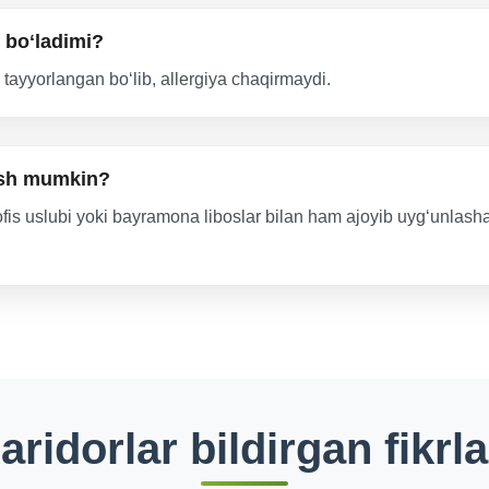
 boʻladimi?
 tayyorlangan boʻlib, allergiya chaqirmaydi.
qish mumkin?
 ofis uslubi yoki bayramona liboslar bilan ham ajoyib uygʻunlas
aridorlar bildirgan fikrla