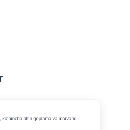
r
b, koʻpincha oltin qoplama va marvarid