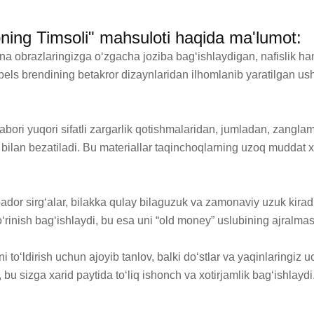
ubning Timsoli" mahsuloti haqida ma'lumot:
na obrazlaringizga oʻzgacha joziba bagʻishlaydigan, nafislik 
pels brendining betakror dizaynlaridan ilhomlanib yaratilgan ush
bori yuqori sifatli zargarlik qotishmalaridan, jumladan, zangla
 bilan bezatiladi. Bu materiallar taqinchoqlarning uzoq muddat xiz
bador sirgʻalar, bilakka qulay bilaguzuk va zamonaviy uzuk kiradi.
ʻrinish bagʻishlaydi, bu esa uni “old money” uslubining ajralmas 
i toʻldirish uchun ajoyib tanlov, balki doʻstlar va yaqinlaringiz
bu sizga xarid paytida toʻliq ishonch va xotirjamlik bagʻishlaydi.