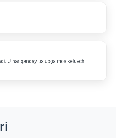
hadi. U har qanday uslubga mos keluvchi
ri