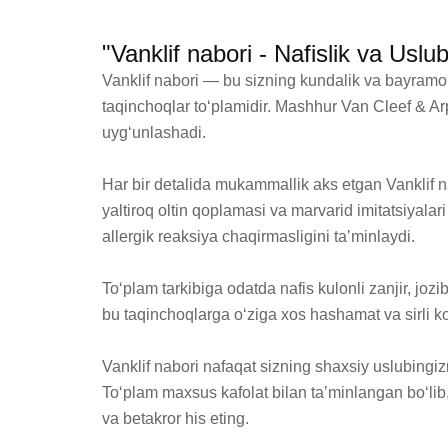
"Vanklif nabori - Nafislik va Usl
Vanklif nabori — bu sizning kundalik va bayramo
taqinchoqlar toʻplamidir. Mashhur Van Cleef & Ar
uygʻunlashadi.

Har bir detalida mukammallik aks etgan Vanklif na
yaltiroq oltin qoplamasi va marvarid imitatsiyalari
allergik reaksiya chaqirmasligini taʼminlaydi.

Toʻplam tarkibiga odatda nafis kulonli zanjir, jozi
bu taqinchoqlarga oʻziga xos hashamat va sirli ko
Vanklif nabori nafaqat sizning shaxsiy uslubingizn
Toʻplam maxsus kafolat bilan taʼminlangan boʻlib, 
va betakror his eting.