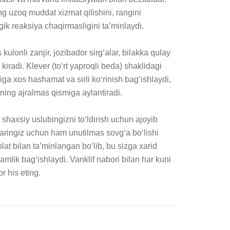
g uzoq muddat xizmat qilishini, rangini 
gik reaksiya chaqirmasligini taʼminlaydi.

kulonli zanjir, jozibador sirgʻalar, bilakka qulay 
radi. Klever (toʻrt yaproqli beda) shaklidagi 
iga xos hashamat va sirli koʻrinish bagʻishlaydi, 
ning ajralmas qismiga aylantiradi.

 shaxsiy uslubingizni toʻldirish uchun ajoyib 
nlaringiz uchun ham unutilmas sovgʻa boʻlishi 
t bilan taʼminlangan boʻlib, bu sizga xarid 
jamlik bagʻishlaydi. Vanklif nabori bilan har kuni 
r his eting.