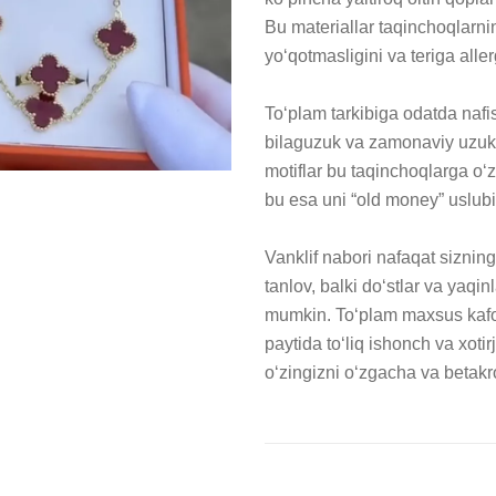
Bu materiallar taqinchoqlarnin
yoʻqotmasligini va teriga aller
Toʻplam tarkibiga odatda nafis 
bilaguzuk va zamonaviy uzuk ki
motiflar bu taqinchoqlarga oʻz
bu esa uni “old money” uslubi
Vanklif nabori nafaqat sizning
tanlov, balki doʻstlar va yaqi
mumkin. Toʻplam maxsus kafola
paytida toʻliq ishonch va xotir
oʻzingizni oʻzgacha va betakro