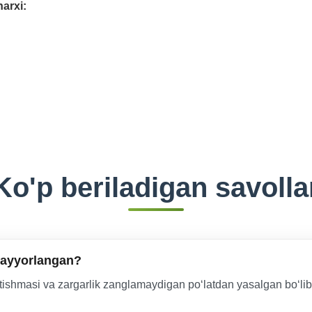
narxi:
Ko'p beriladigan savolla
 tayyorlangan?
l qotishmasi va zargarlik zanglamaydigan poʻlatdan yasalgan boʻli