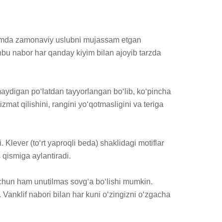
hamda zamonaviy uslubni mujassam etgan 
bu nabor har qanday kiyim bilan ajoyib tarzda 
maydigan poʻlatdan tayyorlangan boʻlib, koʻpincha 
mat qilishini, rangini yoʻqotmasligini va teriga 
 Klever (toʻrt yaproqli beda) shaklidagi motiflar 
qismiga aylantiradi.

 uchun ham unutilmas sovgʻa boʻlishi mumkin. 
 Vanklif nabori bilan har kuni oʻzingizni oʻzgacha 