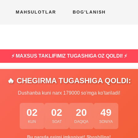
MAHSULOTLAR
BOG'LANISH
⚡ MAXSUS TAKLIFIMIZ TUGASHIGA OZ QOLDI! ⚡
🔥 CHEGIRMA TUGASHIGA QOLDI:
Dushanba kuni narx 179000 so'mga ko'tariladi!
02
02
20
48
KUN
SOAT
DAQIQA
SONIYA
Bu narxda oxirgi imkoniyat! Shoshiling!