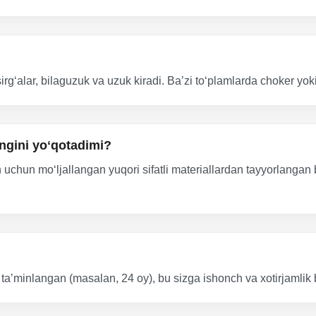
 sirgʻalar, bilaguzuk va uzuk kiradi. Baʼzi toʻplamlarda choker 
ngini yoʻqotadimi?
 uchun moʻljallangan yuqori sifatli materiallardan tayyorlangan 
taʼminlangan (masalan, 24 oy), bu sizga ishonch va xotirjamlik 