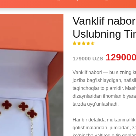
Vanklif nabori
Uslubning Ti
129000
179000 UZS
Vanklif nabori — bu sizning 
joziba bagʻishlaydigan, nafi
taqinchoqlar toʻplamidir. Mas
dizaynlaridan ilhomlanib yara
tarzda uygʻunlashadi.

Har bir detalida mukammallik a
qotishmalaridan, jumladan, z
koʻpincha yaltiroq oltin qoplam