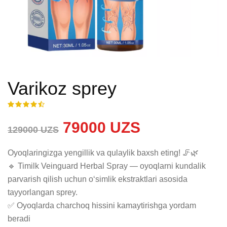
Varikoz sprey
79000 UZS
129000 UZS
Oyoqlaringizga yengillik va qulaylik baxsh eting! 🦵🌿

🔹 Timilk Veinguard Herbal Spray — oyoqlarni kundalik 
parvarish qilish uchun o‘simlik ekstraktlari asosida 
tayyorlangan sprey.

✅ Oyoqlarda charchoq hissini kamaytirishga yordam 
beradi
