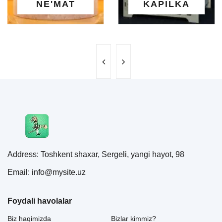
E'MAT
KAPILKA
M
Address: Toshkent shaxar, Sergeli, yangi hayot, 98
Email: info@mysite.uz
Foydali havolalar
Biz haqimizda
Bizlar kimmiz?