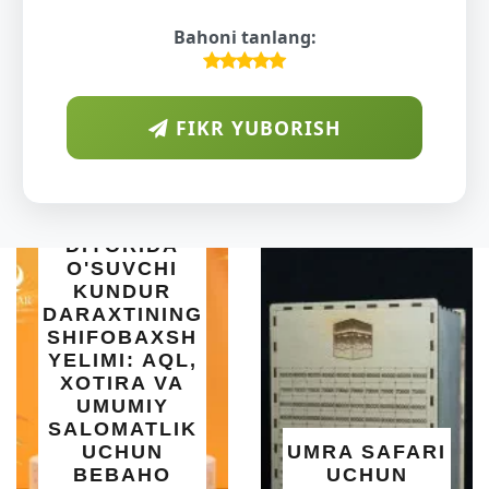
Bahoni tanlang:
FIKR YUBORISH
ARAB
YORIDA
SUVCHI
UNDUR
AXTINING
FOBAXSH
INT
MI: AQL,
SET
TIRA VA
| 18
MUMIY
OMATLIK
O'RN
CHUN
UMRA SAFARI
EBAHO
UCHUN
SALQ