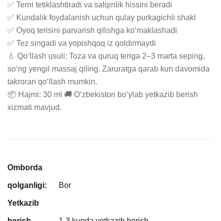
✅ Terni tetiklashtiradi va salqinlik hissini beradi

✅ Kundalik foydalanish uchun qulay purkagichli shakl

✅ Oyoq terisini parvarish qilishga ko‘maklashadi

✅ Tez singadi va yopishqoq iz qoldirmaydi

💧 Qo‘llash usuli: Toza va quruq teriga 2–3 marta seping, 
so‘ng yengil massaj qiling. Zaruratga qarab kun davomida 
takroran qo‘llash mumkin.

📦 Hajmi: 30 ml 🚚 Oʻzbekiston bo‘ylab yetkazib berish 
xizmati mavjud.
Omborda
qolganligi:
Bor
Yetkazib
berish
1-3 kunda yetkazib berish