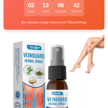
02
13
06
41
KUN
SOAT
DAQIQA
SONIYA
Bu narxda oxirgi imkoniyat! Shoshiling!