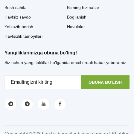
Bosh sahifa
Bizning hizmatlar
Havfsiz savdo
Bog'lanish
Yetkazib berish
Havolalar
Havfsizlik tamoyillari
Yangiliklarimizga obuna bo'ling!
Siz uchun yangi takliflar bo'lganida email orqali habar yuboramiz
OBUNA BO'LISH
Copyright ©2023 barcha huquqlar himoyalangan | Shablon