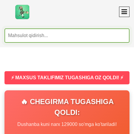
⚡ MAXSUS TAKLIFIMIZ TUGASHIGA OZ QOLDI! ⚡
🔥 CHEGIRMA TUGASHIGA
QOLDI:
Dushanba kuni narx 129000 so'mga ko'tariladi!