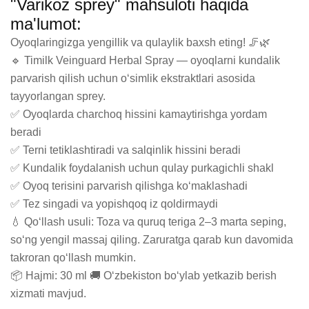
"Varikoz sprey" mahsuloti haqida
ma'lumot:
Oyoqlaringizga yengillik va qulaylik baxsh eting! 🦵🌿

🔹 Timilk Veinguard Herbal Spray — oyoqlarni kundalik 
parvarish qilish uchun o‘simlik ekstraktlari asosida 
tayyorlangan sprey.

✅ Oyoqlarda charchoq hissini kamaytirishga yordam 
beradi

✅ Terni tetiklashtiradi va salqinlik hissini beradi

✅ Kundalik foydalanish uchun qulay purkagichli shakl

✅ Oyoq terisini parvarish qilishga ko‘maklashadi

✅ Tez singadi va yopishqoq iz qoldirmaydi

💧 Qo‘llash usuli: Toza va quruq teriga 2–3 marta seping, 
so‘ng yengil massaj qiling. Zaruratga qarab kun davomida 
takroran qo‘llash mumkin.

📦 Hajmi: 30 ml 🚚 Oʻzbekiston bo‘ylab yetkazib berish 
xizmati mavjud.