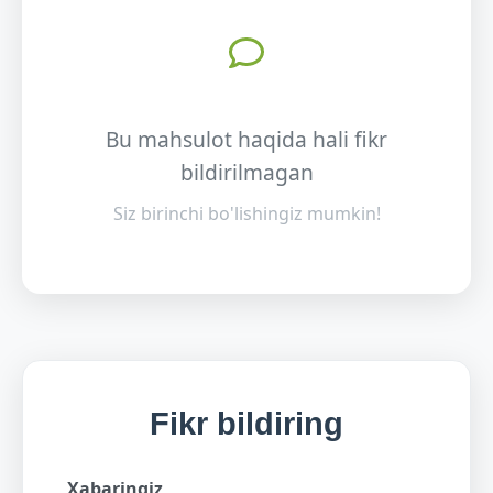
Bu mahsulot haqida hali fikr
bildirilmagan
Siz birinchi bo'lishingiz mumkin!
Fikr bildiring
Xabaringiz